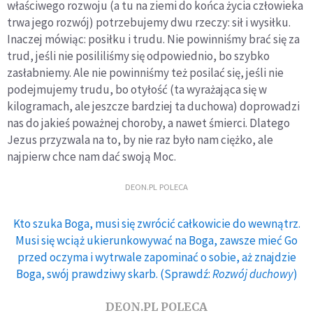
właściwego rozwoju (a tu na ziemi do końca życia człowieka
trwa jego rozwój) potrzebujemy dwu rzeczy: sił i wysiłku.
Inaczej mówiąc: posiłku i trudu. Nie powinniśmy brać się za
trud, jeśli nie posililiśmy się odpowiednio, bo szybko
zasłabniemy. Ale nie powinniśmy też posilać się, jeśli nie
podejmujemy trudu, bo otyłość (ta wyrażająca się w
kilogramach, ale jeszcze bardziej ta duchowa) doprowadzi
nas do jakieś poważnej choroby, a nawet śmierci. Dlatego
Jezus przyzwala na to, by nie raz było nam ciężko, ale
najpierw chce nam dać swoją Moc.
DEON.PL POLECA
Kto szuka Boga, musi się zwrócić całkowicie do wewnątrz.
Musi się wciąż ukierunkowywać na Boga, zawsze mieć Go
przed oczyma i wytrwale zapominać o sobie, aż znajdzie
Boga, swój prawdziwy skarb. (Sprawdź:
Rozwój duchowy
)
DEON.PL POLECA