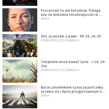
Proroctwo to nie horoskop. Polega
ono na widzeniu teraźniejszości w
świetle przeszłości Jezusa
WIARA
Oto Ja jestem z wami - Mt 28, 16-20
KOMENTARZE DO EWANGELII
Cierpienie może dawać życie - J 16, 20-
23a
KOMENTARZE DO EWANGELII
Bycie człowiekiem oznacza potrzebę
uczenia się i bycia przygotowanym na
nowość każdej sytuacji
WIARA