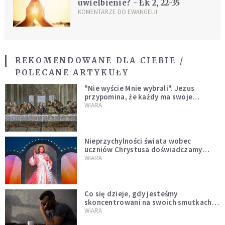
uwielbienie? - Łk 2, 22-35
KOMENTARZE DO EWANGELII
REKOMENDOWANE DLA CIEBIE /
POLECANE ARTYKUŁY
"Nie wyście Mnie wybrali". Jezus
przypomina, że każdy ma swoje
miejsce i swoją misję
WIARA
Nieprzychylności świata wobec
uczniów Chrystusa doświadczamy
wszyscy, również dzisiaj
WIARA
Co się dzieje, gdy jesteśmy
skoncentrowani na swoich smutkach?
Mówi o tym św. Jan
WIARA