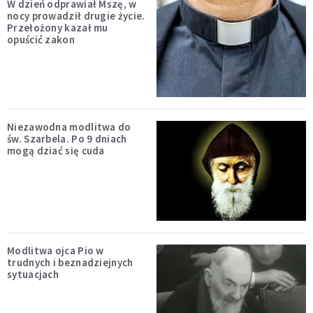
W dzień odprawiał Mszę, w
nocy prowadził drugie życie.
Przełożony kazał mu
opuścić zakon
Niezawodna modlitwa do
św. Szarbela. Po 9 dniach
mogą dziać się cuda
Modlitwa ojca Pio w
trudnych i beznadziejnych
sytuacjach