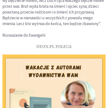
wy będziecie mówili, lecz Duch Ojca waszego będzie mówił
przez was. Brat wyda brata na śmierć i ojciec syna; dzieci
powstaną przeciw rodzicom i o śmierć ich przyprawią.
Będziecie w nienawiści u wszystkich z powodu mego
imienia. Lecz kto wytrwa do końca, ten będzie zbawiony".
Rozważanie do Ewangelii
DEON.PL POLECA