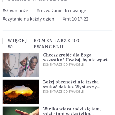
#słowo boże
#rozważanie do ewangelii
#czytanie na każdy dzień
#mt 10 17-22
WIĘCEJ
KOMENTARZE DO
W:
EWANGELII
Chcesz zrobić dla Boga
wszystko? Uważaj, by nie wpaść
w groźną pułapkę
KOMENTARZE DO EWANGELII
Bożej obecności nie trzeba
szukać daleko. Wystarczy
nauczyć się słuchać
KOMENTARZE DO EWANGELII
Wielka wiara rodzi się tam,
gdzie inni widzą tylko