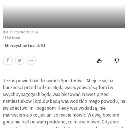
(fot. shutterstock.com)
11 lat temu
Mieczysław Łusiak SJ
Jezus powiedział do swoich Apostołów: "Miejcie się na
baczności przed ludźmi. Będą was wydawać sądom i w
swych synagogach będą was biczować. Nawet przed
namiestników i królów będą was wodzić z mego powodu, na
świadectwo im i poganom. Kiedy was wydadzą, nie
martwcie się o to, jak ani co macie mówić. W owej bowiem
godzinie będzie wam poddane, co macie mówić. Gdyż nie