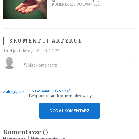
przeszkody
KOMENTARZE DO EWANGELII
SKOMENTUJ ARTYKUŁ
Trud jest dobry - Mt 10, 17-22
Zaloguj się
lub
skomentuj jako Gość
Twój komentarz będzie moderowany
DODAJ KOMENTARZ
Komentarze (
)
Najnowsze
Najpopularniejsze