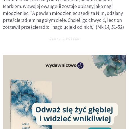
Markiem. W swojej ewangelii zostaje opisany jako nagi
młodzieniec: "A pewien młodzieniec szedł za Nim, odziany
prześcieradłem na gołym ciele. Chcieli go chwycić, lecz on
zostawił prześcieradło i nago uciekł od nich." (Mk 14, 51-52)
DEON.PL POLECA