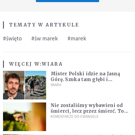
TEMATY W ARTYKULE
#święto
#św marek
#marek
WIĘCEJ W:
WIARA
Mister Polski idzie na Jasną
Górę. Szuka tam głębi i
spotkania
WIARA
Nie zostaliśmy wybawieni od
śmierci, lecz przez śmierć. To
jedna z największych tajemnic
KOMENTARZE DO EWANGELII
chrześcijaństwa