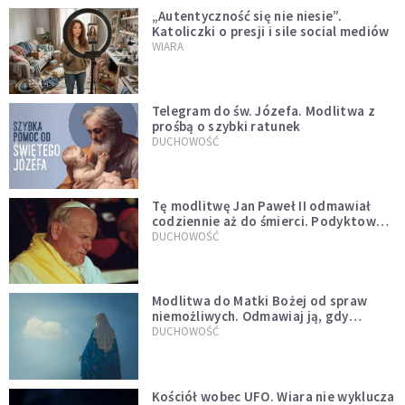
„Autentyczność się nie niesie”.
Katoliczki o presji i sile social mediów
WIARA
Telegram do św. Józefa. Modlitwa z
prośbą o szybki ratunek
DUCHOWOŚĆ
Tę modlitwę Jan Paweł II odmawiał
codziennie aż do śmierci. Podyktował
mu ją ojciec
DUCHOWOŚĆ
Modlitwa do Matki Bożej od spraw
niemożliwych. Odmawiaj ją, gdy
wszystko idzie źle
DUCHOWOŚĆ
Kościół wobec UFO. Wiara nie wyklucza