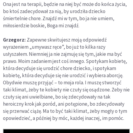
Ona jest na terapii, będzie na niej być może do końca życia,
bo ktoś zadecydował za nią, by urodziła dziecko
śmiertelnie chore. Znajdź mi w tym, bo ja nie umiem,
miłosierdzie boskie, Boga mi znajdź.
Grzegorz:
Zapewne skwitujesz moją odpowiedź
wyrażeniem „umywasz ręce”, bo już to kilka razy
usłyszałem. Niemniej ja nie zajmuję się tym, jakie ma być
prawo. Moim zadaniem jest coś innego. Spotykam kobietę,
która decyduje się urodzić chore dziecko, i spotykam
kobietę, która decyduje się nie urodzić i wybiera aborcję.
Obydwie muszę przyjąć – to moja rola. I muszę stworzyć
taki klimat, żeby te kobiety nie czuły się osądzone. Żeby nie
czuły się ani uwielbiane, bo się zdecydowały na tak
heroiczny krok jak poród, ani potępione, bo zdecydowały
się przerwać ciążę. Ma to być taki klimat, żeby mogły o tym
opowiedzieć, a później by móc, każdej inaczej, im pomóc.