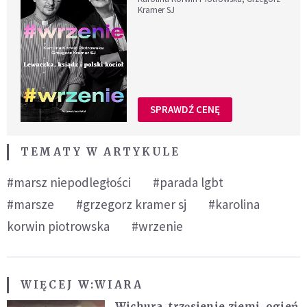
Kramer SJ
SPRAWDŹ CENĘ
TEMATY W ARTYKULE
#marsz niepodległości
#parada lgbt
#marsze
#grzegorz kramer sj
#karolina
korwin piotrowska
#wrzenie
WIĘCEJ W:
WIARA
Wichura, trzęsienie ziemi, ogień