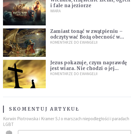
i fale na jeziorze
WIARA
Zamiast tonąć w zwątpieniu –
odczytywać Bożą obecność w
burzach codziennego życia
KOMENTARZE DO EWANGELII
Jezus pokazuje, czym naprawdę
jest wiara. Nie chodzi o jej
wielkość
KOMENTARZE DO EWANGELII
SKOMENTUJ ARTYKUŁ
Korwin Piotrowska i Kramer SJ o marszach niepodległości i paradach
LGBT