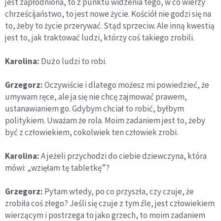
jest zapłodniona, to z punktu widzenia tego, w co wierzy
chrześcijaństwo, to jest nowe życie. Kościół nie godzi się na
to, żeby to życie przerywać. Stąd sprzeciw. Ale inną kwestią
jest to, jak traktować ludzi, którzy coś takiego zrobili.
Karolina:
Dużo ludzi to robi.
Grzegorz:
Oczywiście i dlatego możesz mi powiedzieć, że
umywam ręce, ale ja się nie chcę zajmować prawem,
ustanawianiem go. Gdybym chciał to robić, byłbym
politykiem. Uważam że rola. Moim zadaniem jest to, żeby
być z człowiekiem, cokolwiek ten człowiek zrobi.
Karolina:
A jeżeli przychodzi do ciebie dziewczyna, która
mówi: „wzięłam tę tabletkę”?
Grzegorz:
Pytam wtedy, po co przyszła, czy czuje, że
zrobiła coś złego? Jeśli się czuje z tym źle, jest człowiekiem
wierzącym i postrzega to jako grzech, to moim zadaniem