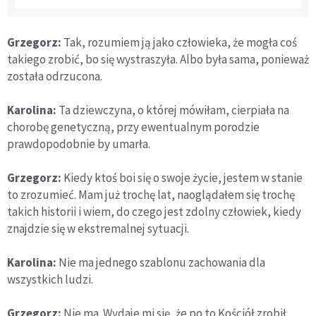
Grzegorz:
Tak, rozumiem ją jako człowieka, że mogła coś
takiego zrobić, bo się wystraszyła. Albo była sama, ponieważ
została odrzucona.
Karolina:
Ta dziewczyna, o której mówiłam, cierpiała na
chorobę genetyczną, przy ewentualnym porodzie
prawdopodobnie by umarła.
Grzegorz:
Kiedy ktoś boi się o swoje życie, jestem w stanie
to zrozumieć. Mam już trochę lat, naoglądałem się trochę
takich historii i wiem, do czego jest zdolny człowiek, kiedy
znajdzie się w ekstremalnej sytuacji.
Karolina:
Nie ma jednego szablonu zachowania dla
wszystkich ludzi.
Grzegorz:
Nie ma. Wydaje mi się, że po to Kościół zrobił