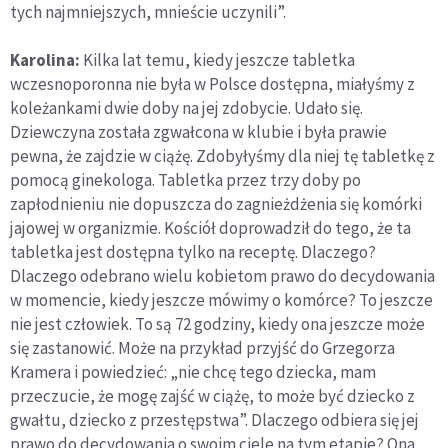
tych najmniejszych, mnieście uczynili”.
Karolina:
Kilka lat temu, kiedy jeszcze tabletka
wczesnoporonna nie była w Polsce dostępna, miałyśmy z
koleżankami dwie doby na jej zdobycie. Udało się.
Dziewczyna została zgwałcona w klubie i była prawie
pewna, że zajdzie w ciążę. Zdobyłyśmy dla niej tę tabletkę z
pomocą ginekologa. Tabletka przez trzy doby po
zapłodnieniu nie dopuszcza do zagnieżdżenia się komórki
jajowej w organizmie. Kościół doprowadził do tego, że ta
tabletka jest dostępna tylko na receptę. Dlaczego?
Dlaczego odebrano wielu kobietom prawo do decydowania
w momencie, kiedy jeszcze mówimy o komórce? To jeszcze
nie jest człowiek. To są 72 godziny, kiedy ona jeszcze może
się zastanowić. Może na przykład przyjść do Grzegorza
Kramera i powiedzieć: „nie chcę tego dziecka, mam
przeczucie, że mogę zajść w ciążę, to może być dziecko z
gwałtu, dziecko z przestępstwa”. Dlaczego odbiera się jej
prawo do decydowania o swoim ciele na tym etapie? Ona