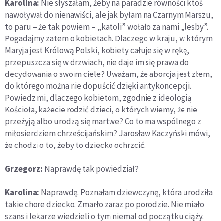
Karolina:
Nie słyszałam, żeby na paradzie równości ktoś
nawoływał do nienawiści, ale jak byłam na Czarnym Marszu,
to paru – że tak powiem – „katoli” wołało za nami „lesby”.
Pogadajmy zatem o kobietach. Dlaczego w kraju, w którym
Maryja jest Królową Polski, kobiety całuje się w rękę,
przepuszcza się w drzwiach, nie daje im się prawa do
decydowania o swoim ciele? Uważam, że aborcja jest złem,
do którego można nie dopuścić dzięki antykoncepcji.
Powiedz mi, dlaczego kobietom, zgodnie z ideologią
Kościoła, każecie rodzić dzieci, o których wiemy, że nie
przeżyją albo urodzą się martwe? Co to ma wspólnego z
miłosierdziem chrześcijańskim? Jarosław Kaczyński mówi,
że chodzi o to, żeby to dziecko ochrzcić.
Grzegorz:
Naprawdę tak powiedział?
Karolina:
Naprawdę. Poznałam dziewczynę, która urodziła
takie chore dziecko. Zmarło zaraz po porodzie. Nie miało
szans i lekarze wiedzieli o tym niemal od początku ciąży.