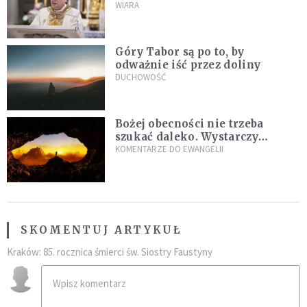
stanie się z twoim życiem
WIARA
Góry Tabor są po to, by
odważnie iść przez doliny
DUCHOWOŚĆ
Bożej obecności nie trzeba
szukać daleko. Wystarczy
nauczyć się słuchać
KOMENTARZE DO EWANGELII
SKOMENTUJ ARTYKUŁ
Kraków: 85. rocznica śmierci św. Siostry Faustyny