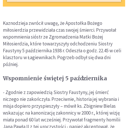
Kaznodzieja zwrócił uwagę, że Apostołka Bożego
miłosierdzia przewidziała czas swojej śmierci. Przywołał
wspomnienia sióstr ze Zgromadzenia Matki Bożej
Miłosierdzia, które towarzyszyły odchodzeniu Siostry
Faustyny 5 października 1938 r. Odeszła o godz. 22.45 w celi
klasztoru w Łagiewnikach. Pogrzeb odbył się dwa dni
później.
Wspomnienie świętej 5 października
- Zgodnie z zapowiedzią Siostry Faustyny, jej śmierć
niczego nie zakończyła. Przeciwnie, historia jej wybrania i
misja dopiero przyspieszyły – mówił ks. Zbigniew Bielas
wskazując na kanonizację zakonnicy w 2000 r., której wizję
miała ponad 60 lat wcześniej. Przywołał fragmenty homilii
Jana Pawła II z tej uroczystości - papież akcentował, że