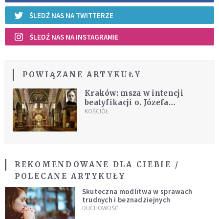
ŚLEDŹ NAS NA TWITTERZE
ŚLEDŹ NAS NA INSTAGRAMIE
POWIĄZANE ARTYKUŁY
Kraków: msza w intencji
beatyfikacji o. Józefa
Andrasza SJ, kierownika
KOŚCIÓŁ
duchowego św. Faustyny
REKOMENDOWANE DLA CIEBIE /
POLECANE ARTYKUŁY
Skuteczna modlitwa w sprawach
trudnych i beznadziejnych
DUCHOWOŚĆ