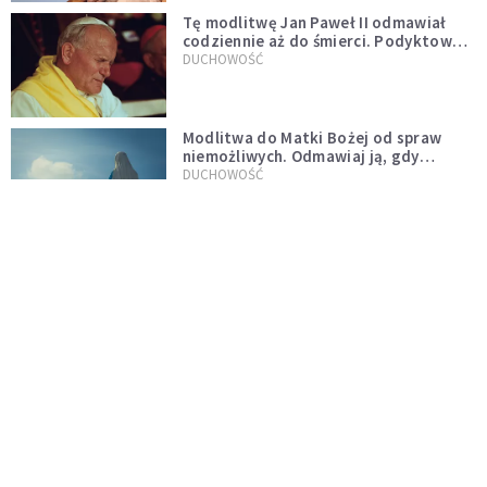
Tę modlitwę Jan Paweł II odmawiał
codziennie aż do śmierci. Podyktował
mu ją ojciec
DUCHOWOŚĆ
Modlitwa do Matki Bożej od spraw
niemożliwych. Odmawiaj ją, gdy
wszystko idzie źle
DUCHOWOŚĆ
Kościół wobec UFO. Wiara nie wyklucza
życia pozaziemskiego
KOŚCIÓŁ