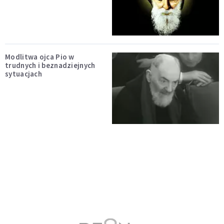
Modlitwa ojca Pio w
trudnych i beznadziejnych
sytuacjach