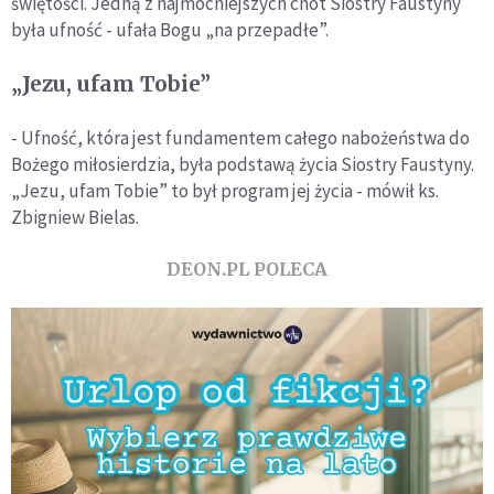
świętości. Jedną z najmocniejszych cnót Siostry Faustyny
była ufność - ufała Bogu „na przepadłe”.
„Jezu, ufam Tobie”
- Ufność, która jest fundamentem całego nabożeństwa do
Bożego miłosierdzia, była podstawą życia Siostry Faustyny.
„Jezu, ufam Tobie” to był program jej życia - mówił ks.
Zbigniew Bielas.
DEON.PL POLECA