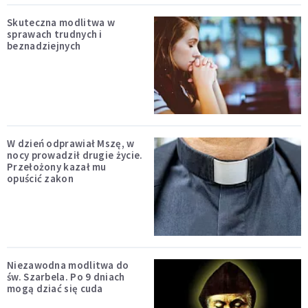
Skuteczna modlitwa w
sprawach trudnych i
beznadziejnych
W dzień odprawiał Mszę, w
nocy prowadził drugie życie.
Przełożony kazał mu
opuścić zakon
Niezawodna modlitwa do
św. Szarbela. Po 9 dniach
mogą dziać się cuda