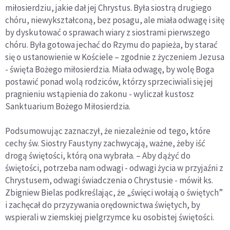
miłosierdziu, jakie dał jej Chrystus. Była siostrą drugiego
chóru, niewykształconą, bez posagu, ale miała odwagę i siłę
by dyskutować o sprawach wiary z siostrami pierwszego
chóru. Była gotowa jechać do Rzymu do papieża, by starać
się o ustanowienie w Kościele – zgodnie z życzeniem Jezusa
- święta Bożego miłosierdzia. Miała odwagę, by wolę Boga
postawić ponad wolą rodziców, którzy sprzeciwiali się jej
pragnieniu wstąpienia do zakonu - wyliczał kustosz
Sanktuarium Bożego Miłosierdzia.
Podsumowując zaznaczył, że niezależnie od tego, które
cechy św. Siostry Faustyny zachwycają, ważne, żeby iść
drogą świętości, którą ona wybrała. – Aby dążyć do
świętości, potrzeba nam odwagi - odwagi życia w przyjaźni z
Chrystusem, odwagi świadczenia o Chrystusie - mówił ks.
Zbigniew Bielas podkreślając, że „święci wołają o świętych”
i zachęcał do przyzywania orędownictwa świętych, by
wspierali w ziemskiej pielgrzymce ku osobistej świętości.