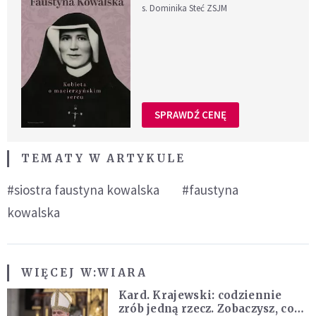
s. Dominika Steć ZSJM
SPRAWDŹ CENĘ
TEMATY W ARTYKULE
#siostra faustyna kowalska
#faustyna
kowalska
WIĘCEJ W:
WIARA
Kard. Krajewski: codziennie
zrób jedną rzecz. Zobaczysz, co