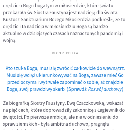
orędzie o Bogu bogatym w miłosierdzie, które światu
przekazała św. Siostra Faustyna jest nadzieją dla świata.
Kustosz Sanktuarium Bożego Miłosierdzia podkreślił, że to
orędzie i ta nadzieja w miłosierdziu Boga są bardzo
aktualne w dzisiejszych czasach naznaczonych pandemią i
wojną.
DEON.PL POLECA
Kto szuka Boga, musi się zwrócić całkowicie do wewnątrz.
Musi się wciąż ukierunkowywać na Boga, zawsze mieć Go
przed oczyma i wytrwale zapominać o sobie, aż znajdzie
Boga, swój prawdziwy skarb. (Sprawdź:
Rozwój duchowy
)
Za biografką Siostry Faustyny, Ewą Czaczkowską, wskazał
na pięć cech, które doprowadziły zakonnicę z Łagiewnik do
świętości. Po pierwsze ambicja, ale nie w odniesieniu do
spraw ziemskich - była ambitna duchowo, pragnęła