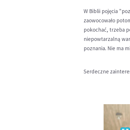
W Biblii pojęcia "p
zaowocowało potom
pokochać, trzeba p
niepowtarzalną war
poznania. Nie ma mi
Serdeczne zainter