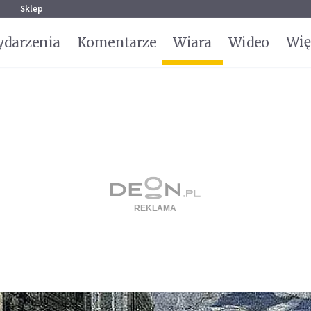
g
Sklep
Wię
darzenia
Komentarze
Wiara
Wideo