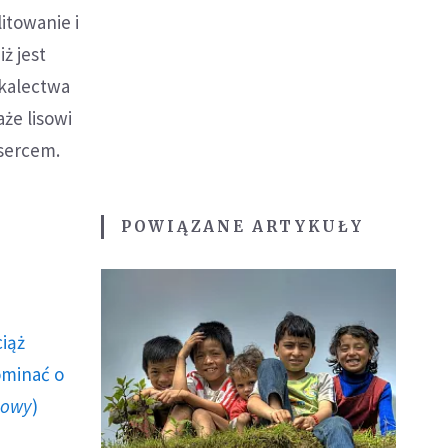
itowanie i
iż jest
 kalectwa
że lisowi
 sercem.
POWIĄZANE ARTYKUŁY
ciąż
ominać o
howy
)