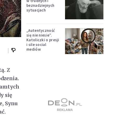
w trudnych i
beznadziejnych
sytuacjach
„Autentyczność
się nie niesie”.
Katoliczki o presji
i sile social
mediów
ą. Z
dzenia.
 tamtych
y się
ie, Synu
ać.