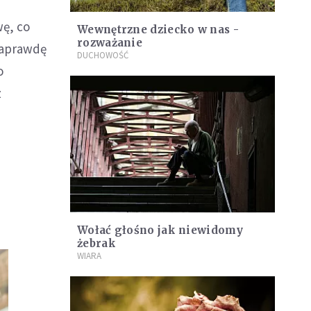
wę, co
Wewnętrzne dziecko w nas -
rozważanie
naprawdę
DUCHOWOŚĆ
o
z
Wołać głośno jak niewidomy
żebrak
WIARA