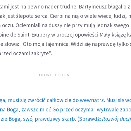
ami jest na pewno nader trudne. Bartymeusz błagał o zl
 jest ślepota serca. Cierpi na nią o wiele więcej ludzi, n
 oczu. Ociemniali na duszy nie przyjmują jednak swego
ine de Saint-Exupery w uroczej opowieści Mały książę ka
e słowa: "Oto moja tajemnica. Widzi się naprawdę tylko
 przed oczami zakryte".
DEON.PL POLECA
ga, musi się zwrócić całkowicie do wewnątrz. Musi się w
a Boga, zawsze mieć Go przed oczyma i wytrwale zap
dzie Boga, swój prawdziwy skarb. (Sprawdź:
Rozwój duc