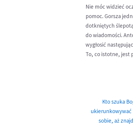
Nie móc widzieć ocz
pomoc. Gorsza jednak
dotkniętych ślepotą
do wiadomości. Anto
wygłosić następując
To, co istotne, jest
Kto szuka Bo
ukierunkowywać n
sobie, aż znaj