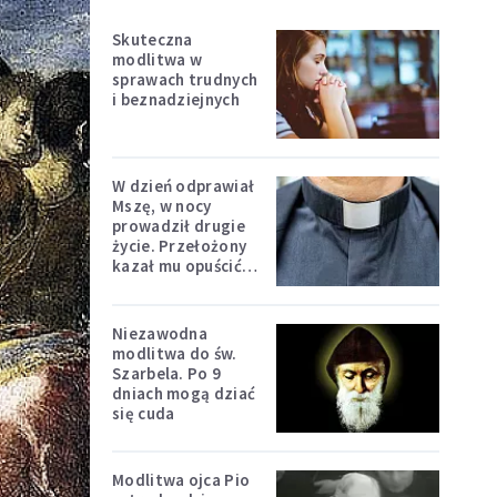
Skuteczna
modlitwa w
sprawach trudnych
i beznadziejnych
W dzień odprawiał
Mszę, w nocy
prowadził drugie
życie. Przełożony
kazał mu opuścić
zakon
Niezawodna
modlitwa do św.
Szarbela. Po 9
dniach mogą dziać
się cuda
Modlitwa ojca Pio