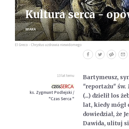
Kultura serca - op
WIARA
El Greco - Chrystus uzdrawia niewidomego
13 lat temu
Bartymeusz, syn
"reportażu" św.
ks. Zygmunt Podlejski /
(...) dzielił lo
"Czas Serca "
lat, kiedy mógł
dowiedział, że Je
Dawida, ulituj 