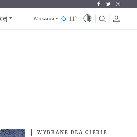
11
°
cej
Warszawa
WYBRANE DLA CIEBIE