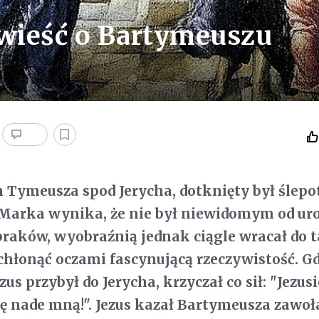
owieść o Bartymeuszu
 Tymeusza spod Jerycha, dotknięty był ślepot
 Marka wynika, że nie był niewidomym od uro
s żebraków, wyobraźnią jednak ciągle wracał do
 chłonąć oczami fascynującą rzeczywistość. Gd
zus przybył do Jerycha, krzyczał co sił: "Jezus
się nade mną!". Jezus kazał Bartymeusza zawoł