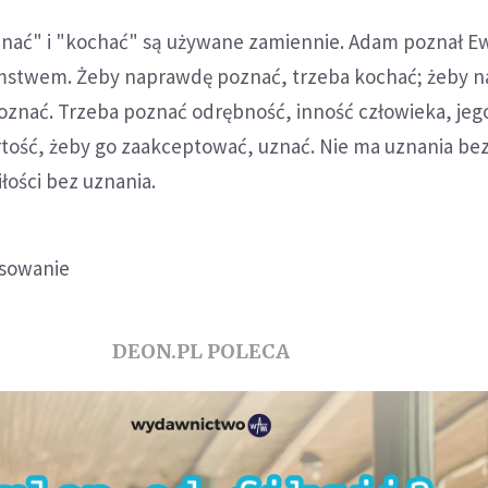
oznać" i "kochać" są używane zamiennie. Adam poznał E
stwem. Żeby naprawdę poznać, trzeba kochać; żeby 
oznać. Trzeba poznać odrębność, inność człowieka, jeg
tość, żeby go zaakceptować, uznać. Nie ma uznania be
łości bez uznania.
esowanie
DEON.PL POLECA