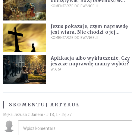
odczytywać Bożą obecność w
burzach codziennego życia
KOMENTARZE DO EWANGELII
Jezus pokazuje, czym naprawdę
jest wiara. Nie chodzi o jej
wielkość
KOMENTARZE DO EWANGELII
Aplikacja albo wykluczenie. Czy
jeszcze naprawdę mamy wybór?
WIARA
SKOMENTUJ ARTYKUŁ
Męka Jezusa z Janem - J 18, 1 - 19, 37