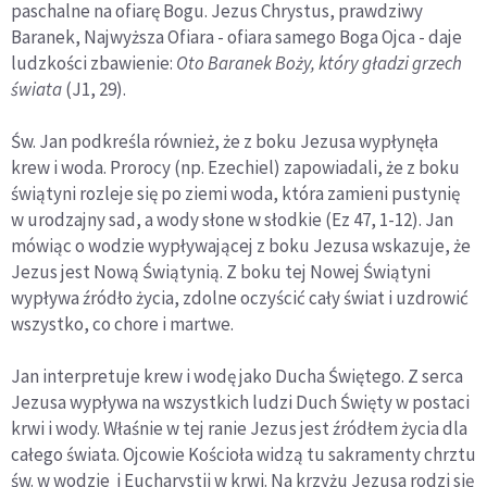
paschalne na ofiarę Bogu. Jezus Chrystus, prawdziwy
Baranek, Najwyższa Ofiara - ofiara samego Boga Ojca - daje
ludzkości zbawienie:
Oto Baranek Boży, który gładzi grzech
świata
(J1, 29).
Św. Jan podkreśla również, że z boku Jezusa wypłynęła
krew i woda. Prorocy (np. Ezechiel) zapowiadali, że z boku
świątyni rozleje się po ziemi woda, która zamieni pustynię
w urodzajny sad, a wody słone w słodkie (Ez 47, 1-12). Jan
mówiąc o wodzie wypływającej z boku Jezusa wskazuje, że
Jezus jest Nową Świątynią. Z boku tej Nowej Świątyni
wypływa źródło życia, zdolne oczyścić cały świat i uzdrowić
wszystko, co chore i martwe.
Jan interpretuje krew i wodę jako Ducha Świętego. Z serca
Jezusa wypływa na wszystkich ludzi Duch Święty w postaci
krwi i wody. Właśnie w tej ranie Jezus jest źródłem życia dla
całego świata. Ojcowie Kościoła widzą tu sakramenty chrztu
św. w wodzie i Eucharystii w krwi. Na krzyżu Jezusa rodzi się