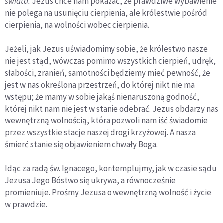
świata.
Jezus chce nam pokazać, że prawdziwe wybawienie
nie polega na usunięciu cierpienia, ale królestwie pośród
cierpienia, na wolności wobec cierpienia.
Jeżeli, jak Jezus uświadomimy sobie, że królestwo nasze
nie jest stąd, wówczas pomimo wszystkich cierpień, udręk,
słabości, zranień, samotności będziemy mieć pewność, że
jest w nas określona przestrzeń, do której nikt nie ma
wstępu; że mamy w sobie jakąś nienaruszoną godność,
której nikt nam nie jest w stanie odebrać. Jezus obdarzy nas
wewnętrzną wolnością, która pozwoli nam iść świadomie
przez wszystkie stacje naszej drogi krzyżowej. A nasza
śmierć stanie się objawieniem chwały Boga.
Idąc za radą św. Ignacego, kontemplujmy, jak w czasie sądu
Jezusa Jego Bóstwo się ukrywa, a równocześnie
promieniuje. Prośmy Jezusa o wewnętrzną wolność i życie
w prawdzie.