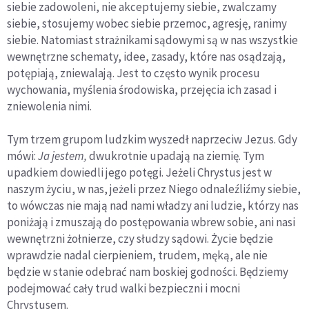
siebie zadowoleni, nie akceptujemy siebie, zwalczamy
siebie, stosujemy wobec siebie przemoc, agresję, ranimy
siebie. Natomiast strażnikami sądowymi są w nas wszystkie
wewnętrzne schematy, idee, zasady, które nas osądzają,
potępiają, zniewalają. Jest to często wynik procesu
wychowania, myślenia środowiska, przejęcia ich zasad i
zniewolenia nimi.
Tym trzem grupom ludzkim wyszedł naprzeciw Jezus. Gdy
mówi:
Ja jestem,
dwukrotnie upadają na ziemię. Tym
upadkiem dowiedli jego potęgi. Jeżeli Chrystus jest w
naszym życiu, w nas, jeżeli przez Niego odnaleźliźmy siebie,
to wówczas nie mają nad nami władzy ani ludzie, którzy nas
poniżają i zmuszają do postępowania wbrew sobie, ani nasi
wewnętrzni żołnierze, czy słudzy sądowi. Życie będzie
wprawdzie nadal cierpieniem, trudem, męką, ale nie
będzie w stanie odebrać nam boskiej godności. Będziemy
podejmować cały trud walki bezpieczni i mocni
Chrystusem.