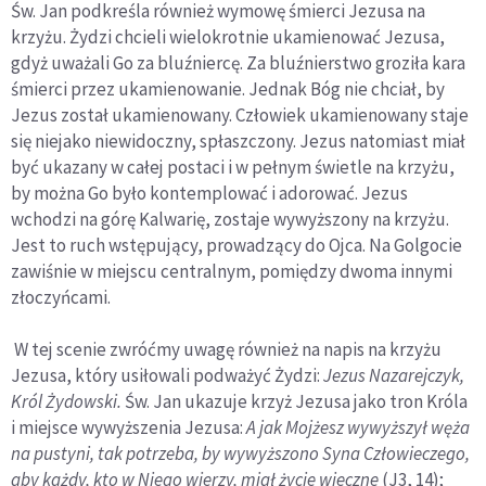
Św. Jan podkreśla również wymowę śmierci Jezusa na
krzyżu. Żydzi chcieli wielokrotnie ukamienować Jezusa,
gdyż uważali Go za bluźniercę. Za bluźnierstwo groziła kara
śmierci przez ukamienowanie. Jednak Bóg nie chciał, by
Jezus został ukamienowany. Człowiek ukamienowany staje
się niejako niewidoczny, spłaszczony. Jezus natomiast miał
być ukazany w całej postaci i w pełnym świetle na krzyżu,
by można Go było kontemplować i adorować. Jezus
wchodzi na górę Kalwarię, zostaje wywyższony na krzyżu.
Jest to ruch wstępujący, prowadzący do Ojca. Na Golgocie
zawiśnie w miejscu centralnym, pomiędzy dwoma innymi
złoczyńcami.
W tej scenie zwróćmy uwagę również na napis na krzyżu
Jezusa, który usiłowali podważyć Żydzi:
Jezus Nazarejczyk,
Król Żydowski.
Św. Jan ukazuje krzyż Jezusa jako tron Króla
i miejsce wywyższenia Jezusa:
A jak Mojżesz wywyższył węża
na pustyni, tak potrzeba, by wywyższono Syna Człowieczego,
aby każdy, kto w Niego wierzy, miał życie wieczne
(J3, 14);