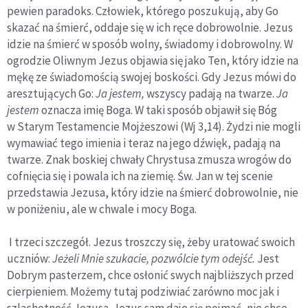
pewien paradoks. Człowiek, którego poszukują, aby Go
skazać na śmierć, oddaje się w ich ręce dobrowolnie. Jezus
idzie na śmierć w sposób wolny, świadomy i dobrowolny. W
ogrodzie Oliwnym Jezus objawia się jako Ten, który idzie na
mękę ze świadomością swojej boskości. Gdy Jezus mówi do
aresztujących Go:
Ja jestem,
wszyscy padają na twarze.
Ja
jestem
oznacza imię Boga. W taki sposób objawił się Bóg
w Starym Testamencie Mojżeszowi (Wj 3,14). Żydzi nie mogli
wymawiać tego imienia i teraz na jego dźwięk, padają na
twarze. Znak boskiej chwały Chrystusa zmusza wrogów do
cofnięcia się i powala ich na ziemię. Św. Jan w tej scenie
przedstawia Jezusa, który idzie na śmierć dobrowolnie, nie
w poniżeniu, ale w chwale i mocy Boga.
I trzeci szczegół. Jezus troszczy się, żeby uratować swoich
uczniów:
Jeżeli Mnie szukacie, pozwólcie tym odejść.
Jest
Dobrym pasterzem, chce osłonić swych najbliższych przed
cierpieniem. Możemy tutaj podziwiać zarówno moc jak i