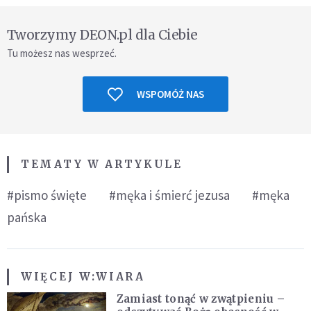
Tworzymy DEON.pl dla Ciebie
Tu możesz nas wesprzeć.
WSPOMÓŻ NAS
TEMATY W ARTYKULE
#pismo święte
#męka i śmierć jezusa
#męka
pańska
WIĘCEJ W:
WIARA
Zamiast tonąć w zwątpieniu –