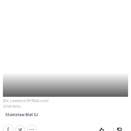
(fot. Lawrence OP/flickr.com)
15 lat temu
Stanisław Biel SJ