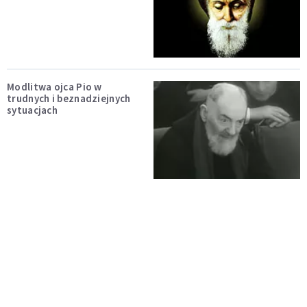
Modlitwa ojca Pio w
trudnych i beznadziejnych
sytuacjach