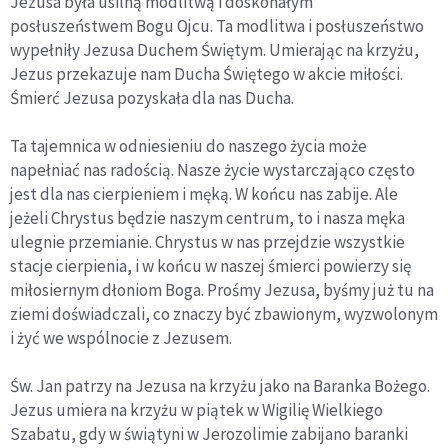
Jezusa była usilną modlitwą i doskonałym
posłuszeństwem Bogu Ojcu. Ta modlitwa i posłuszeństwo
wypełniły Jezusa Duchem Świętym. Umierając na krzyżu,
Jezus przekazuje nam Ducha Świętego w akcie miłości.
Śmierć Jezusa pozyskała dla nas Ducha.
Ta tajemnica w odniesieniu do naszego życia może
napełniać nas radością. Nasze życie wystarczająco często
jest dla nas cierpieniem i męką. W końcu nas zabije. Ale
jeżeli Chrystus będzie naszym centrum, to i nasza męka
ulegnie przemianie. Chrystus w nas przejdzie wszystkie
stacje cierpienia, i w końcu w naszej śmierci powierzy się
miłosiernym dłoniom Boga. Prośmy Jezusa, byśmy już tu na
ziemi doświadczali, co znaczy być zbawionym, wyzwolonym
i żyć we wspólnocie z Jezusem.
Św. Jan patrzy na Jezusa na krzyżu jako na Baranka Bożego.
Jezus umiera na krzyżu w piątek w Wigilię Wielkiego
Szabatu, gdy w świątyni w Jerozolimie zabijano baranki