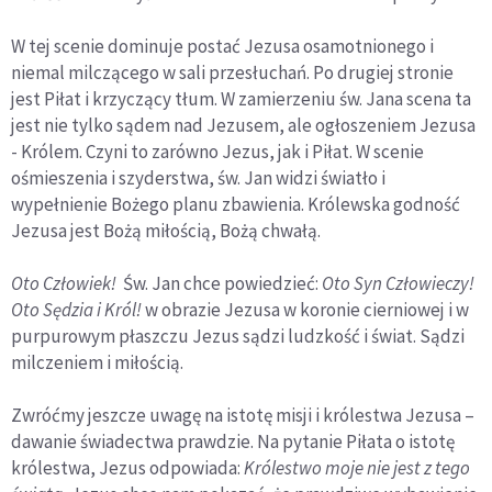
W tej scenie dominuje postać Jezusa osamotnionego i
niemal milczącego w sali przesłuchań. Po drugiej stronie
jest Piłat i krzyczący tłum. W zamierzeniu św. Jana scena ta
jest nie tylko sądem nad Jezusem, ale ogłoszeniem Jezusa
- Królem. Czyni to zarówno Jezus, jak i Piłat. W scenie
ośmieszenia i szyderstwa, św. Jan widzi światło i
wypełnienie Bożego planu zbawienia. Królewska godność
Jezusa jest Bożą miłością, Bożą chwałą.
Oto Człowiek!
Św. Jan chce powiedzieć:
Oto Syn Człowieczy!
Oto Sędzia i Król!
w obrazie Jezusa w koronie cierniowej i w
purpurowym płaszczu Jezus sądzi ludzkość i świat. Sądzi
milczeniem i miłością.
Zwróćmy jeszcze uwagę na istotę misji i królestwa Jezusa –
dawanie świadectwa prawdzie. Na pytanie Piłata o istotę
królestwa, Jezus odpowiada:
Królestwo moje nie jest z tego