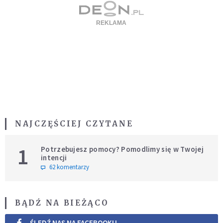
NAJCZĘŚCIEJ CZYTANE
1
Potrzebujesz pomocy? Pomodlimy się w Twojej
intencji
62 komentarzy
BĄDŹ NA BIEŻĄCO
ŚLEDŹ NAS NA FACEBOOKU