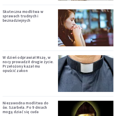
Skuteczna modlitwa w
sprawach trudnych i
beznadziejnych
W dzień odprawiał Mszę, w
nocy prowadził drugie życie.
Przełożony kazał mu
opuścić zakon
Niezawodna modlitwa do
św. Szarbela. Po 9 dniach
mogą dziać się cuda