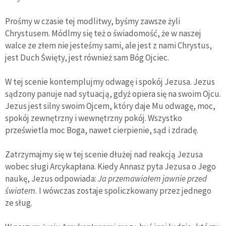
Prośmy w czasie tej modlitwy, byśmy zawsze żyli
Chrystusem. Módlmy się też o świadomość, że w naszej
walce ze złem nie jesteśmy sami, ale jest z nami Chrystus,
jest Duch Święty, jest również sam Bóg Ojciec.
W tej scenie kontemplujmy odwagę i spokój Jezusa. Jezus
sądzony panuje nad sytuacją, gdyż opiera się na swoim Ojcu.
Jezus jest silny swoim Ojcem, który daje Mu odwagę, moc,
spokój zewnętrzny i wewnętrzny pokój. Wszystko
prześwietla moc Boga, nawet cierpienie, sąd i zdradę.
Zatrzymajmy się w tej scenie dłużej nad reakcją Jezusa
wobec sługi Arcykapłana. Kiedy Annasz pyta Jezusa o Jego
naukę, Jezus odpowiada:
Ja przemawiałem jawnie przed
światem.
I wówczas zostaje spoliczkowany przez jednego
ze sług.