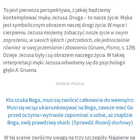
To jest pierwsza perspektywa, z jakiej będziemy
kontemplować mękę Jezusa. Druga – to nasze życie. Męka
jest symbolicznym obrazem naszej drogi życia. W męce i
cierpieniu Jezusa możemy zobaczyć
nasze życie w swym
zagrożeniu, w swoich lękach i potrzebach, ale jednocześnie
również w swej przemianie i zbawieniu
(Gruen,
Pismo,
s. 129).
Dzieje Jezusa były i są obrazem naszego życia. W takiej
interpretacji męki Jezusa odwołamy się do psychologii
głębi A. Gruena.
DEON.PL POLECA
Kto szuka Boga, musi się zwrócić całkowicie do wewnątrz.
Musi się wciąż ukierunkowywać na Boga, zawsze mieć Go
przed oczyma i wytrwale zapominać o sobie, aż znajdzie
Boga, swój prawdziwy skarb. (Sprawdź:
Rozwój duchowy
)
W tej scenie zwróćmy uwagę na trzy szczegóły. Najpierw na