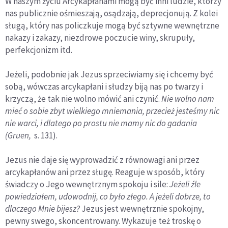
W naszym życiu Arcykapłanami mogą być inni ludzie, którzy
nas publicznie ośmieszają, osądzają, deprecjonują. Z kolei
sługą, który nas policzkuje mogą być sztywne wewnętrzne
nakazy i zakazy, niezdrowe poczucie winy, skrupuły,
perfekcjonizm itd.
Jeżeli, podobnie jak Jezus sprzeciwiamy się i chcemy być
sobą, wówczas arcykapłani i słudzy biją nas po twarzy i
krzyczą, że tak nie wolno mówić ani czynić.
Nie wolno nam
mieć o sobie zbyt wielkiego mniemania, przecież jesteśmy nic
nie warci, i dlatego po prostu nie mamy nic do gadania
(Gruen,
s. 131).
Jezus nie daje się wyprowadzić z równowagi ani przez
arcykapłanów ani przez sługę. Reaguje w sposób, który
świadczy o Jego wewnętrznym spokoju i sile:
Jeżeli źle
powiedziałem, udowodnij, co było złego. A jeżeli dobrze, to
dlaczego Mnie bijesz?
Jezus jest wewnętrznie spokojny,
pewny swego, skoncentrowany. Wykazuje też troskę o