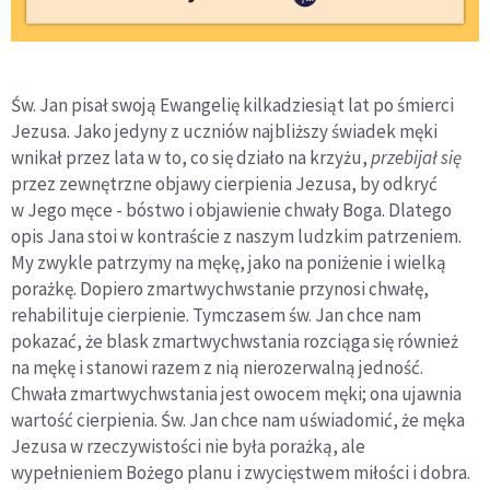
Św. Jan pisał swoją Ewangelię kilkadziesiąt lat po śmierci
Jezusa. Jako jedyny z uczniów najbliższy świadek męki
wnikał przez lata w to, co się działo na krzyżu,
przebijał się
przez zewnętrzne objawy cierpienia Jezusa, by odkryć
w Jego męce - bóstwo i objawienie chwały Boga. Dlatego
opis Jana stoi w kontraście z naszym ludzkim patrzeniem.
My zwykle patrzymy na mękę, jako na poniżenie i wielką
porażkę. Dopiero zmartwychwstanie przynosi chwałę,
rehabilituje cierpienie. Tymczasem św. Jan chce nam
pokazać, że blask zmartwychwstania rozciąga się również
na mękę i stanowi razem z nią nierozerwalną jedność.
Chwała zmartwychwstania jest owocem męki; ona ujawnia
wartość cierpienia. Św. Jan chce nam uświadomić, że męka
Jezusa w rzeczywistości nie była porażką, ale
wypełnieniem Bożego planu i zwycięstwem miłości i dobra.