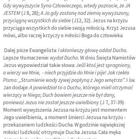
Gdy wywyższycie Syna Człowieczego, wtedy poznacie, że JA
JESTEM
(J 8, 28);
A Ja gdy zostanę nad ziemię wywyższony,
przyciągnę wszystkich do siebie
(J12, 32). Jezus na krzyżu
przyciąga wszystkich do siebie swoją miłością. Krzyż Jezusa
mówi, albo raczej krzyczy o miłości Boga do człowieka.
Dalej pisze Ewangelista:
I skłoniwszy głowę oddał Ducha.
Lepsze tłumaczenie:
wydał Ducha.
W dniu Święta Namiotów
Jezus wypowiedział takie słowa:
Jeśli ktoś jest spragniony,
a wierzy we Mnie, - niech przyjdzie do Mnie i pije! Jak rzekło
Pismo: „Strumienie wody żywej popłyną z Jego wnętrza”.
I św.
Jan dodaje:
A powiedział to o Duchu, którego mieli otrzymać
wierzący w Niego; Duch bowiem jeszcze nie był dany,
ponieważ Jezus nie został jeszcze uwielbiony
(J 7, 37-39).
Moment wywyższenia Jezusa na krzyżu jest momentem
Jego uwielbienia, a moment śmierci Jezusa na krzyżu -
przekazaniem ludzkości Ducha. W godzinie największej
miłości ludzkość otrzymuje Ducha Jezusa. Cała męka