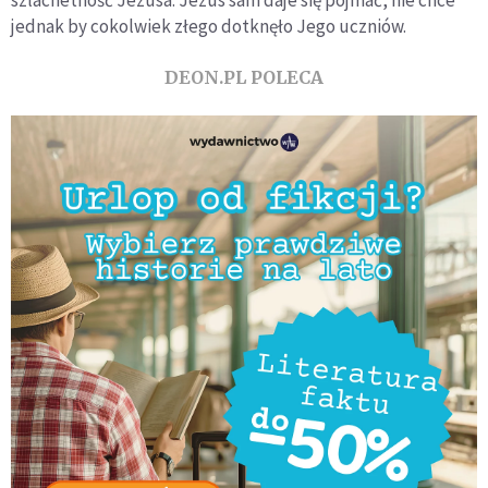
szlachetność Jezusa. Jezus sam daje się pojmać, nie chce
jednak by cokolwiek złego dotknęło Jego uczniów.
DEON.PL POLECA