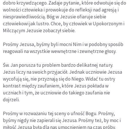
dobro krzywdzącego. Zadaje pytanie, które odwołuje się do
wolności człowieka i prowokuje do refleksji nad agresją i
niesprawiedliwością. Bóg w Jezusie ofiaruje siebie
człowiekowi jak lustro. Chce, by człowiek w Upokorzonym i
Milczącym Jezusie zobaczył siebie.
Prośmy Jezusa, byśmy byli mocni Nim i w podobny sposób
reagowali na wszystkie wewnętrzne i zewnętrzne głosy.
Św. Jan porusza tu problem bardzo delikatnej natury.
Jezus liczy na swoich przyjaciół. Jednak uczniowie Jezusa
wycofują się, nie przyznają się do Niego. Widać tu ostry
kontrast między zaufaniem, które Jezus pokłada w
uczniach i tym, że uczniowie do takiego zaufania nie
dojrzeli.
Prośmy w rozważaniu tej sceny o ufność Bogu. Prośmy,
byśmy nigdy nie zapierali się Jezusa. Prośmy też, by moc i
miłość Jezusa była dla nas umocnieniem na czas próby.