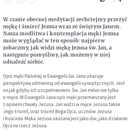
W czasie obecnej medytacji zechciejmy przeżyć
mękę i śmierć Jezusa wraz ze świętym Janem.
Nasza modlitwa i kontemplacja męki Jezusa
może wyglądać w ten sposób: najpierw
zobaczmy, jak widzi mękę Jezusa św. Jan, a
następnie pomyślmy, jak możemy w niej
odnaleźć siebie.
Opis męki Pańskiej w Ewangelii św. Jana ukazuje
perspektywę odmienną od ewangelii synoptycznych. Jest
on jak gdyby ich uzupełnieniem. Św. Jan mówi nie tylko
o męce. W Ewangelii Jana opis męki przemieszany jest
z opisem chwały Jezusa. Jan widzi w męce Jezusa także
Jego triumf, oraz triumf Boga Ojca, uczniów Jezusa
i Kościoła. Męka Jezusa ukazana jest jako dar, jako działanie
Ojca na rzecz Jezusa.