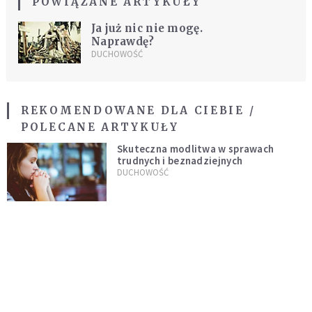
POWIĄZANE ARTYKUŁY
Ja już nic nie mogę.
Naprawdę?
DUCHOWOŚĆ
REKOMENDOWANE DLA CIEBIE /
POLECANE ARTYKUŁY
Skuteczna modlitwa w sprawach
trudnych i beznadziejnych
DUCHOWOŚĆ
Niezawodna modlitwa do św. Szarbela.
Po 9 dniach mogą dziać się cuda
DUCHOWOŚĆ
Modlitwa ojca Pio w trudnych i
beznadziejnych sytuacjach