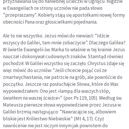
przyznawania się do haniebnej ucieczki w Ogrójcu. Nigdzie
w Ewangeliach ze strony uczniów nie pada słowo
"przepraszamy". Kobiety stają się apostołkami nowej formy
obecności Pana oraz głosicielkami pojednania.
Ale to nie wszystko. Jezus mówi do niewiast: "Idźcie
wszyscy do Galilei, tam mnie zobaczycie". Dlaczego Galilea?
W świetle Ewangelii św. Marka to właśnie w tej krainie Jezus
nauczał i dokonywał cudownych znaków. Stamtąd również
pochodził. W Galilei wszystko się zaczęło. Chrystus zdaje się
więc mówić do uczniów: "Jeśli chcecie pojąć coś ze
zmartwychwstania, nie patrzcie na grób, ale powróćcie do
początku. Jeszcze raz posłuchajcie Słowa, które do Was
wypowiedziałem. Ono jest »lampą dla waszych stóp,
światłem na waszej ścieżce«" (por. Ps 119, 105). Według św.
Mateusza pierwsze słowa wypowiedziane przez Jezusa w
Galilei brzmią następująco: "Nawracajcie się, albowiem
bliskie jest Królestwo Niebieskie" (Mt 4, 17). Czyż
nawrócenie nie jest niczym innym jak powrotem do