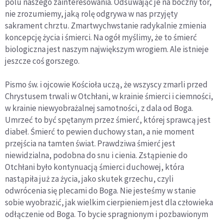
polu naszego zainteresowania. Odsuwając je na boczny tor,
nie zrozumiemy, jaką rolę odgrywa w nas przyjęty
sakrament chrztu. Zmartwychwstanie radykalnie zmienia
koncepcję życia i śmierci. Na ogół myślimy, że to śmierć
biologiczna jest naszym największym wrogiem. Ale istnieje
jeszcze coś gorszego.
Pismo św. i ojcowie Kościoła uczą, że wszyscy zmarli przed
Chrystusem trwali w Otchłani, w krainie śmierci i ciemności,
w krainie niewyobrażalnej samotności, z dala od Boga.
Umrzeć to być spętanym przez śmierć, której sprawcą jest
diabeł. Śmierć to pewien duchowy stan, a nie moment
przejścia na tamten świat. Prawdziwa śmierć jest
niewidzialna, podobna do snu i cienia. Zstąpienie do
Otchłani było kontynuacją śmierci duchowej, która
nastąpiła już za życia, jako skutek grzechu, czyli
odwrócenia się plecami do Boga. Nie jesteśmy w stanie
sobie wyobrazić, jak wielkim cierpieniem jest dla człowieka
odłączenie od Boga. To bycie spragnionym i pozbawionym