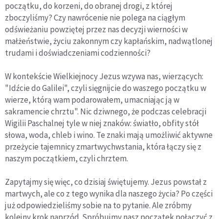
początku, do korzeni, do obranej drogi, z której
zboczyliśmy? Czy nawrócenie nie polega na ciągłym
odświeżaniu powziętej przez nas decyzji wierności w
małżeństwie, życiu zakonnym czy kapłańskim, nadwątlonej
trudami i doświadczeniami codzienności?
W kontekście Wielkiejnocy Jezus wzywa nas, wierzących:
"Idźcie do Galilei", czyli sięgnijcie do waszego początku w
wierze, którą wam podarowałem, umacniając ją w
sakramencie chrztu". Nic dziwnego, że podczas celebracji
Wigilii Paschalnej tyle w niej znaków: światło, obfity stół
słowa, woda, chleb i wino. Te znaki mają umożliwić aktywne
przeżycie tajemnicy zmartwychwstania, która łączy się z
naszym początkiem, czyli chrztem.
Zapytajmy się więc, co dzisiaj świętujemy. Jezus powstał z
martwych, ale co z tego wynika dla naszego życia? Po części
już odpowiedzieliśmy sobie na to pytanie. Ale zróbmy
kolejny krok naprzód. Spróbujmy nasz początek połączyć z