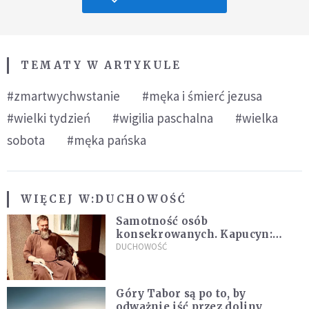
TEMATY W ARTYKULE
#zmartwychwstanie
#męka i śmierć jezusa
#wielki tydzień
#wigilia paschalna
#wielka
sobota
#męka pańska
WIĘCEJ W:
DUCHOWOŚĆ
Samotność osób
konsekrowanych. Kapucyn:
Życie w pojedynkę rzadko jest
DUCHOWOŚĆ
sielanką
Góry Tabor są po to, by
odważnie iść przez doliny