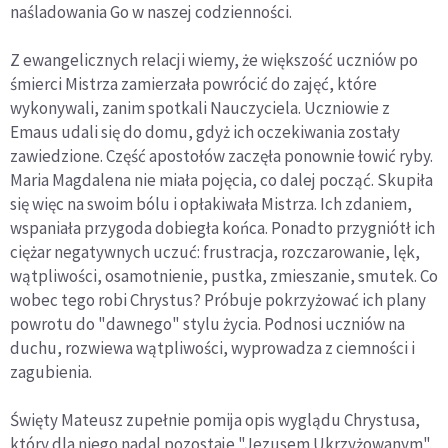
naśladowania Go w naszej codzienności.
Z ewangelicznych relacji wiemy, że większość uczniów po
śmierci Mistrza zamierzała powrócić do zajęć, które
wykonywali, zanim spotkali Nauczyciela. Uczniowie z
Emaus udali się do domu, gdyż ich oczekiwania zostały
zawiedzione. Część apostołów zaczęła ponownie łowić ryby.
Maria Magdalena nie miała pojęcia, co dalej począć. Skupiła
się więc na swoim bólu i opłakiwała Mistrza. Ich zdaniem,
wspaniała przygoda dobiegła końca. Ponadto przygniótł ich
ciężar negatywnych uczuć: frustracja, rozczarowanie, lęk,
wątpliwości, osamotnienie, pustka, zmieszanie, smutek. Co
wobec tego robi Chrystus? Próbuje pokrzyżować ich plany
powrotu do "dawnego" stylu życia. Podnosi uczniów na
duchu, rozwiewa wątpliwości, wyprowadza z ciemności i
zagubienia.
Święty Mateusz zupełnie pomija opis wyglądu Chrystusa,
który dla niego nadal pozostaje "Jezusem Ukrzyżowanym".