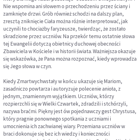
Nie wspomina ani słowem o przechodzeniu przez ściany i
zamknięte drzwi. Grób również schodzi na dalszy plan,
zresztą zniknięcie Ciała można różnie interpretować, jak
uczynili to chociażby faryzeusze, twierdząc, że zostało
skradzione przez uczniów. Na przekór temu ostatnie słowa
tej Ewangelii dotyczą obietnicy duchowej obecności
Zbawiciela w Kościele i w historii świata. Ważniejsza okazuje
się wskazówka, że Pana można rozpoznać, kiedy wprowadza
się Jego słowa w czyn.
Kiedy Zmartwychwstały w końcu ukazuje się Mariom,
zasadniczo powtarza i autoryzuje polecenie anioła, z
jednym, znamiennym wyjątkiem. Uczniów, którzy
rozpierzchli się w Wielki Czwartek, zdradzili i stchórzyli,
nazywa braćmi. Piękny jest ów pojednawczy gest Chrystusa,
który pragnie ponownego spotkania z uczniami i
umocnienia ich zachwianej wiary. Przemiana uczniów w
braci dokonuje się bez ich wiedzy i konieczności