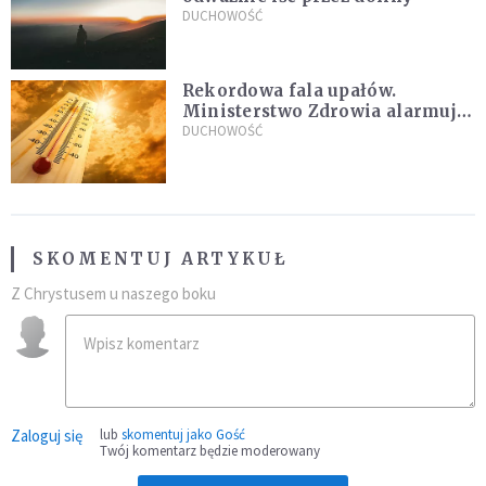
DUCHOWOŚĆ
Rekordowa fala upałów.
Ministerstwo Zdrowia alarmuje
po doświadczeniach z czerwca
DUCHOWOŚĆ
SKOMENTUJ ARTYKUŁ
Z Chrystusem u naszego boku
Zaloguj się
lub
skomentuj jako Gość
Twój komentarz będzie moderowany