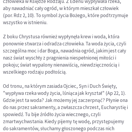
człowieka w Księdze Rodzaju. Z Edenu wypływała rzeka,
aby nawadniać cały ogród, w którym mieszkał człowiek
(por. Rdz 2, 10). To symbol życia Bożego, które podtrzymuje
wszystko w istnieniu.
Z boku Chrystusa również wypłynęła krew i woda, która
ponownie stwarza i odradza człowieka. Ta woda życia, czyli
szczególna moc i dar Boga, nawadnia ogród, jakim jest cały
nasz świat wyschły z pragnienia niespełnionej miłości i
pokoju; świat wypalony nienawiścią, niewdzięcznością i
wszelkiego rodzaju podłością.
Od tronu, na którym zasiada Ojciec, Syn i Duch Święty,
"wypływa rzeka wody życia, lśniąca jak kryształ" (Ap 22, 1).
Gdzie jest ta woda? Jak możemy jej zaczerpnąć? Płynie ona
do nas przez sakramenty, a zwłaszcza chrzest, Eucharystię i
spowiedź. Tu bije źródło życia wiecznego, czyli
zmartwychwstania. Kiedy pijemy tę wodę, przystępujemy
do sakramentów, słuchamy głoszonego podczas nich