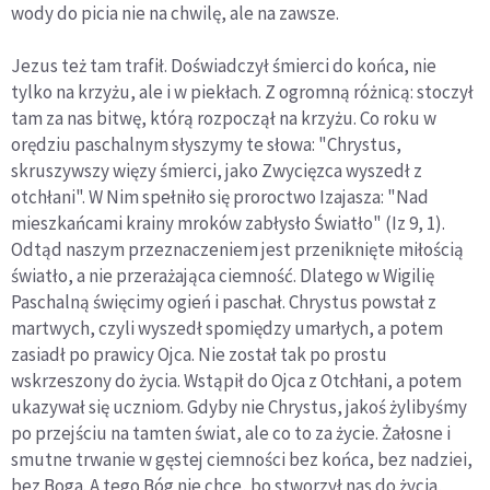
wody do picia nie na chwilę, ale na zawsze.
Jezus też tam trafił. Doświadczył śmierci do końca, nie
tylko na krzyżu, ale i w piekłach. Z ogromną różnicą: stoczył
tam za nas bitwę, którą rozpoczął na krzyżu. Co roku w
orędziu paschalnym słyszymy te słowa: "Chrystus,
skruszywszy więzy śmierci, jako Zwycięzca wyszedł z
otchłani". W Nim spełniło się proroctwo Izajasza: "Nad
mieszkańcami krainy mroków zabłysło Światło" (Iz 9, 1).
Odtąd naszym przeznaczeniem jest przeniknięte miłością
światło, a nie przerażająca ciemność. Dlatego w Wigilię
Paschalną święcimy ogień i paschał. Chrystus powstał z
martwych, czyli wyszedł spomiędzy umarłych, a potem
zasiadł po prawicy Ojca. Nie został tak po prostu
wskrzeszony do życia. Wstąpił do Ojca z Otchłani, a potem
ukazywał się uczniom. Gdyby nie Chrystus, jakoś żylibyśmy
po przejściu na tamten świat, ale co to za życie. Żałosne i
smutne trwanie w gęstej ciemności bez końca, bez nadziei,
bez Boga. A tego Bóg nie chce, bo stworzył nas do życia,