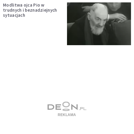
Modlitwa ojca Pio w
trudnych i beznadziejnych
sytuacjach