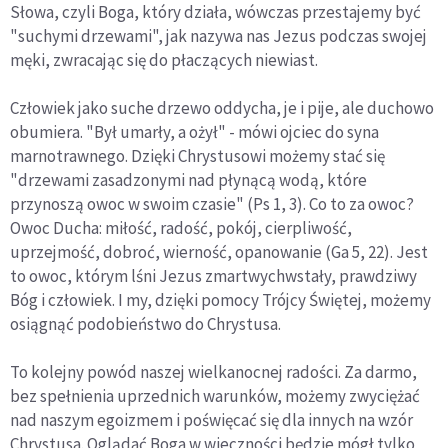
Słowa, czyli Boga, który działa, wówczas przestajemy być
"suchymi drzewami", jak nazywa nas Jezus podczas swojej
męki, zwracając się do płaczących niewiast.
Człowiek jako suche drzewo oddycha, je i pije, ale duchowo
obumiera. "Był umarły, a ożył" - mówi ojciec do syna
marnotrawnego. Dzięki Chrystusowi możemy stać się
"drzewami zasadzonymi nad płynącą wodą, które
przynoszą owoc w swoim czasie" (Ps 1, 3). Co to za owoc?
Owoc Ducha: miłość, radość, pokój, cierpliwość,
uprzejmość, dobroć, wierność, opanowanie (Ga 5, 22). Jest
to owoc, którym lśni Jezus zmartwychwstały, prawdziwy
Bóg i człowiek. I my, dzięki pomocy Trójcy Świętej, możemy
osiągnąć podobieństwo do Chrystusa.
To kolejny powód naszej wielkanocnej radości. Za darmo,
bez spełnienia uprzednich warunków, możemy zwyciężać
nad naszym egoizmem i poświęcać się dla innych na wzór
Chrystusa. Oglądać Boga w wieczności będzie mógł tylko