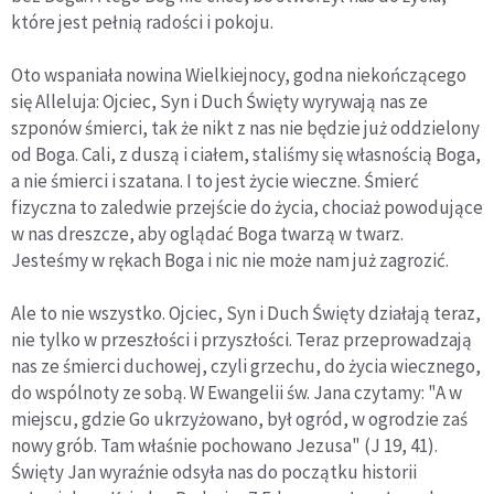
które jest pełnią radości i pokoju.
Oto wspaniała nowina Wielkiejnocy, godna niekończącego
się Alleluja: Ojciec, Syn i Duch Święty wyrywają nas ze
szponów śmierci, tak że nikt z nas nie będzie już oddzielony
od Boga. Cali, z duszą i ciałem, staliśmy się własnością Boga,
a nie śmierci i szatana. I to jest życie wieczne. Śmierć
fizyczna to zaledwie przejście do życia, chociaż powodujące
w nas dreszcze, aby oglądać Boga twarzą w twarz.
Jesteśmy w rękach Boga i nic nie może nam już zagrozić.
Ale to nie wszystko. Ojciec, Syn i Duch Święty działają teraz,
nie tylko w przeszłości i przyszłości. Teraz przeprowadzają
nas ze śmierci duchowej, czyli grzechu, do życia wiecznego,
do wspólnoty ze sobą. W Ewangelii św. Jana czytamy: "A w
miejscu, gdzie Go ukrzyżowano, był ogród, w ogrodzie zaś
nowy grób. Tam właśnie pochowano Jezusa" (J 19, 41).
Święty Jan wyraźnie odsyła nas do początku historii