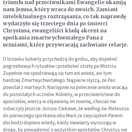
triumfu nad przeciwnikami Ewangelie ukazują
nam Jezusa, który wraca do swoich. Zamiast
intelektualnego roztrząsania, co tak naprawdę
wydarzyło się trzeciego dnia po śmierci
Chrystusa, ewangeliści kładą akcent na
spotkania zmartwychwstałego Pana z
uczniami, które przywracają zachwiane relacje.
O brzasku kobiety przychodzą do grobu, aby dopełnić
pogrzebowych rytuałów i przeboleć stratę po Mistrzu.
Zupełnie nie spodziewają się tam ani anioła, ani tym
bardziej Zmartwychwstałego. Najpierw słyszą, że Pan
powstał z martwych. Następnie na polecenie anioła wracają
do pozostałych uczniów. Kobiety, w przeciwieństwie do
apostołów, wierzą w objawioną im nowinę, chociaż nie
zobaczyły jeszcze Jezusa. Ciekawe, że według św. Mateusza
do pierwszego spotkania obu Marii ze zwycięskim Panem
dochodzi dopiero wtedy, kiedy niewiasty wyruszają w
drogę, by powiadomić o wszystkim apostołów. Chrystus nie