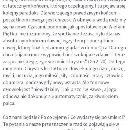
ostatecznym końcem, którego oczekujemy. I tu pojawia się
kolejny paradoks. Dla wierzącego prawdziwym końcem i
początkiem nowego jest chrzest. W obmyciu wodą rodzimy
się na nowo. Czasami, podobnie jak apostołowie po Wielkim
Piątku, nie rozumiemy, że spotkanie Jezusa było dla nas
absolutnym końcem dawnej egzystencji i początkiem
nowej, której finał będziemy oglądać w domu Ojca. Dlatego
chrześcijanin może wypowiedzieć szokujące zdanie: "Teraz
zaś już nie ja żyję, żyje we mnie Chrystus" (Ga 2, 20). Od tego
momentu Chrystus kształtuje człowieka: jego ciało, duszę,
myśli, uczucia, jego miłość, siły i zdolności. Stary człowiek
obumiera, podczas gdy nowy wzrasta. Ale ten nowy
człowiek jest "niewidzialny", jak pisze św. Paweł, a jego
odnowa nie dokonuje się automatycznie, za kiwnięciem
palca.
Co z nami będzie? Po co żyjemy? Co wydarzy się po śmierci?
Te pytania o nasze przeznaczenie rzadko pojawiają się w