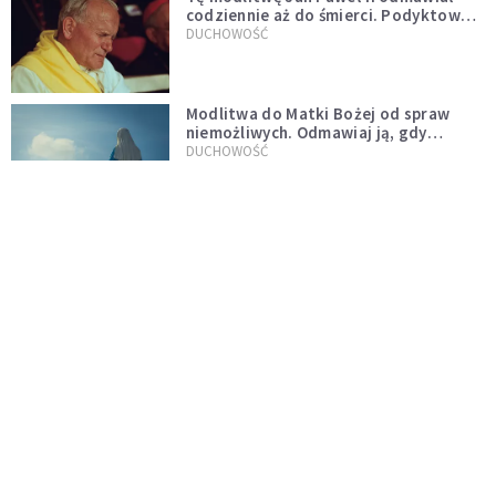
codziennie aż do śmierci. Podyktował
mu ją ojciec
DUCHOWOŚĆ
Modlitwa do Matki Bożej od spraw
niemożliwych. Odmawiaj ją, gdy
wszystko idzie źle
DUCHOWOŚĆ
Do wielkiego światła idzie się przez
wielkie ciemności
CZYTELNIA