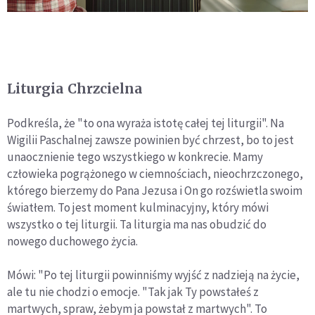
Liturgia Chrzcielna
Podkreśla, że "to ona wyraża istotę całej tej liturgii". Na
Wigilii Paschalnej zawsze powinien być chrzest, bo to jest
unaocznienie tego wszystkiego w konkrecie. Mamy
człowieka pogrążonego w ciemnościach, nieochrzczonego,
którego bierzemy do Pana Jezusa i On go rozświetla swoim
światłem. To jest moment kulminacyjny, który mówi
wszystko o tej liturgii. Ta liturgia ma nas obudzić do
nowego duchowego życia.
Mówi: "Po tej liturgii powinniśmy wyjść z nadzieją na życie,
ale tu nie chodzi o emocje. "Tak jak Ty powstałeś z
martwych, spraw, żebym ja powstał z martwych". To