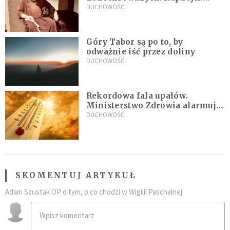
Życie w pojedynkę rzadko jest
DUCHOWOŚĆ
sielanką
Góry Tabor są po to, by
odważnie iść przez doliny
DUCHOWOŚĆ
Rekordowa fala upałów.
Ministerstwo Zdrowia alarmuje
po doświadczeniach z czerwca
DUCHOWOŚĆ
SKOMENTUJ ARTYKUŁ
Adam Szustak OP o tym, o co chodzi w Wigilii Paschalnej