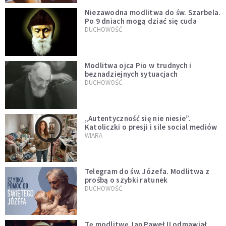
Niezawodna modlitwa do św. Szarbela.
Po 9 dniach mogą dziać się cuda
DUCHOWOŚĆ
Modlitwa ojca Pio w trudnych i
beznadziejnych sytuacjach
DUCHOWOŚĆ
„Autentyczność się nie niesie”.
Katoliczki o presji i sile social mediów
WIARA
Telegram do św. Józefa. Modlitwa z
prośbą o szybki ratunek
DUCHOWOŚĆ
Tę modlitwę Jan Paweł II odmawiał