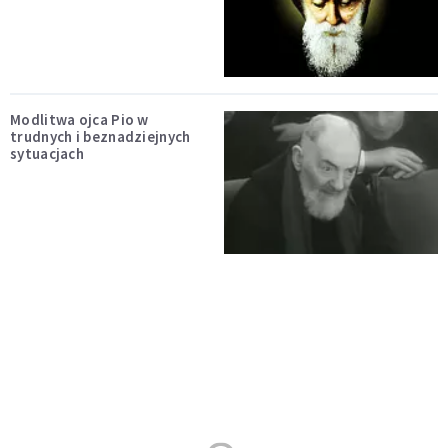
Modlitwa ojca Pio w
trudnych i beznadziejnych
sytuacjach