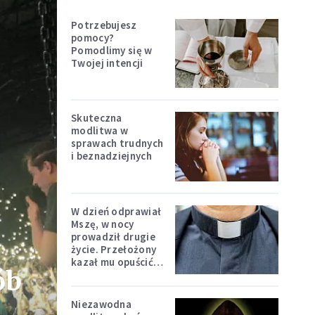
Potrzebujesz
pomocy?
Pomodlimy się w
Twojej intencji
Skuteczna
modlitwa w
sprawach trudnych
i beznadziejnych
W dzień odprawiał
Mszę, w nocy
prowadził drugie
życie. Przełożony
kazał mu opuścić
ób
zakon
Niezawodna