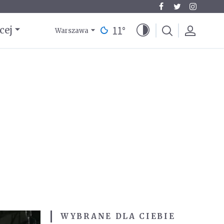
11
°
cej
Warszawa
WYBRANE DLA CIEBIE