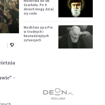
modlitwa do św.
Szarbela. Po 9
dniach mogą dziać
się cuda
Modlitwa ojca Pio
w trudnych i
beznadziejnych
sytuacjach
wietnia
awie" -
zonych