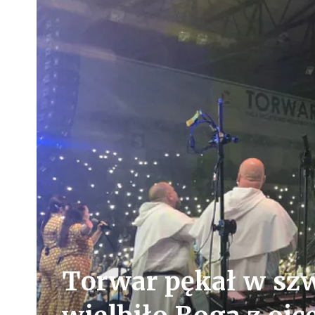
Torwar pękał w szw