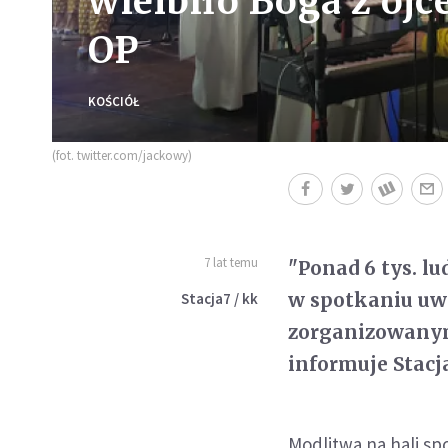
wielbiło Boga z o
OP
KOŚCIÓŁ
(fot. twitter.com/jackowy)
7 lat temu
"Ponad 6 tys. l
w spotkaniu uw
Stacja7 / kk
zorganizowanym
informuje Stacja
Modlitwa na hali s