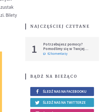
Szustak
. Bilety
NAJCZĘŚCIEJ CZYTANE
Potrzebujesz pomocy?
1
Pomodlimy się w Twojej
intencji
62 komentarzy
BĄDŹ NA BIEŻĄCO
ŚLEDŹ NAS NA FACEBOOKU
ŚLEDŹ NAS NA TWITTERZE