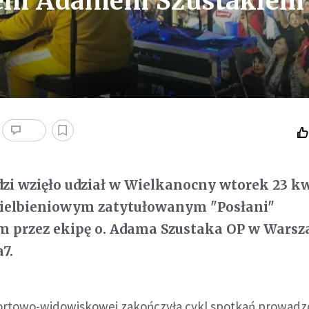
jcem Adamem Szustakiem
udzi wzięło udział w Wielkanocny wtorek 23 k
ielbieniowym zatytułowanym "Posłani"
 przez ekipę o. Adama Szustaka OP w Warsz
7.
portowo-widowiskowej zakończyła cykl spotkań prowad