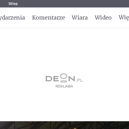
g
Sklep
Wię
darzenia
Komentarze
Wiara
Wideo