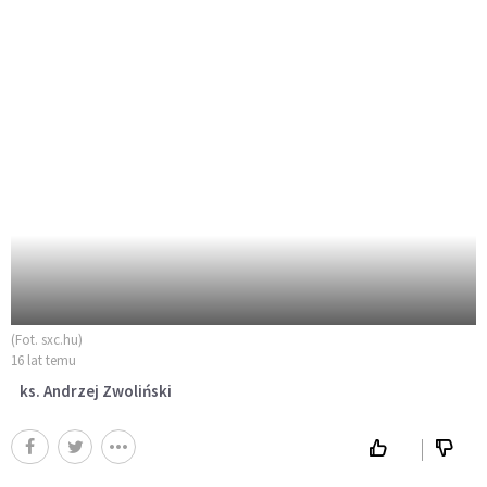
(Fot. sxc.hu)
16 lat temu
ks. Andrzej Zwoliński