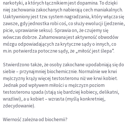
narkotyki, a których łącznikiem jest dopamina. To dzięki
niej zachowania zakochanych nabierają cech maniakalnych.
Uaktywniony jest tzw. system nagradzania, który włącza się
zawsze, gdy jednostka robi coś, co służy ewolucji (jedzenie,
picie, uprawianie seksu). Sprawia on, że czujemy się
wówczas dobrze. Zahamowana jest aktywność obwodów
mózgu odpowiadających za krytyczne sądy o innych, co
m.in. potwierdza potoczne sądy, że „miłość jest ślepa”.
Stwierdzono także, że osoby zakochane upodabniają się do
siebie – przynajmniej biochemicznie. Normalnie we krwi
mężczyzny krąży więcej testosteronu niż we krwi kobiet.
Jednak pod wpływem miłości u mężczyzn poziom
testosteronu spada (stają się bardziej kobiecy, delikatni,
wrażliwi), a u kobiet – wzrasta (myślą konkretniej,
zdecydowanie).
Wierność zależna od biochemii?