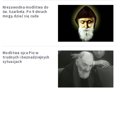
Niezawodna modlitwa do
św. Szarbela. Po 9 dniach
mogą dziać się cuda
Modlitwa ojca Pio w
trudnych i beznadziejnych
sytuacjach