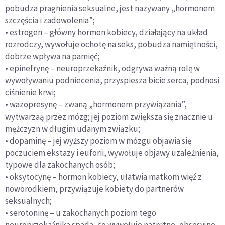
pobudza pragnienia seksualne, jest nazywany „hormonem
szczęścia i zadowolenia”;
• estrogen – główny hormon kobiecy, działający na układ
rozrodczy, wywołuje ochotę na seks, pobudza namiętności,
dobrze wpływa na pamięć;
• epinefrynę – neuroprzekaźnik, odgrywa ważną rolę w
wywoływaniu podniecenia, przyspiesza bicie serca, podnosi
ciśnienie krwi;
• wazopresynę – zwaną „hormonem przywiązania”,
wytwarzaą przez mózg; jej poziom zwiększa się znacznie u
mężczyzn w długim udanym związku;
• dopaminę – jej wyższy poziom w mózgu objawia się
poczuciem ekstazy i euforii, wywołuje objawy uzależnienia,
typowe dla zakochanych osób;
• oksytocynę – hormon kobiecy, ułatwia matkom więź z
noworodkiem, przywiązuje kobiety do partnerów
seksualnych;
• serotoninę – u zakochanych poziom tego
neuroprzekaźnika spada, co wywołuje natrętne, obsesyjne