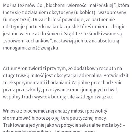
Można też mówić o „biochemii wierności małżeńskiej”, która
łączy się z działaniem oksytocyny (u kobiet) i wazopresyny
(u mężczyzn). Duża ich ilość powoduje, że partner nie
odstępuje partnerki na krok, a jeśli któreś umiera – drugie
jest mu wierne aż do śmierci. Stąd też te środki zwane są
„spoiwem kochanków”, nastawiają ich też na absolutną
monogamiczność związku.
Arthur Aron twierdzi przy tym, że dodatkową receptą na
długotrwałą miłość jest ekscytacja i adrenalina. Potwierdził
to eksperymentami i badaniami. Wspólne przechodzenie
przez przeszkody, przeżywanie emocjonujących chwil,
wspólny trud i wysiłek budują siłę każdego związku.
Wnioski z biochemicznej analizy miłości pozwoliły
sformułować hipotezę o jej terapeutycznej mocy.
Traktowana jedynie jako współżycie seksualne może być –
zdaniem biochemików – lekarstwem i leczy: