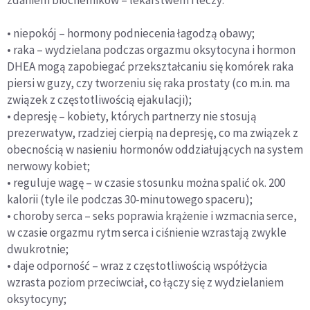
• niepokój – hormony podniecenia łagodzą obawy;
• raka – wydzielana podczas orgazmu oksytocyna i hormon
DHEA mogą zapobiegać przekształcaniu się komórek raka
piersi w guzy, czy tworzeniu się raka prostaty (co m.in. ma
związek z częstotliwością ejakulacji);
• depresję – kobiety, których partnerzy nie stosują
prezerwatyw, rzadziej cierpią na depresję, co ma związek z
obecnością w nasieniu hormonów oddziałujących na system
nerwowy kobiet;
• reguluje wagę – w czasie stosunku można spalić ok. 200
kalorii (tyle ile podczas 30-minutowego spaceru);
• choroby serca – seks poprawia krążenie i wzmacnia serce,
w czasie orgazmu rytm serca i ciśnienie wzrastają zwykle
dwukrotnie;
• daje odporność – wraz z częstotliwością współżycia
wzrasta poziom przeciwciał, co łączy się z wydzielaniem
oksytocyny;