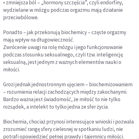
• zmniejsza ból – „hormony szczęścia”, czyli endorfiny,
wydzielane w mózgu podczas orgazmu mają działanie
przeciwbólowe.
Ponadto – jak przekonują biochemicy – częste orgazmy
mają wpływ na długowieczność.
Zwrócenie uwagi na rolę mózgu i jego funkcjonowanie
podczas stosunku seksualnego, czyli tzw. inteligencję
seksualną, jest jednym z ważnych elementów nauki o
miłości.
Grozi jednak jednostronnym ujęciem – biochemizowaniem
– rozumienia relacji zachodzących między zakochanymi.
Bardzo ważna jest świadomość, że miłość to nie tylko
rozsądek, a intelekt to tylko jedna ze sfer życia.
Biochemia, chociaż przynosi interesujące wnioski i pozwala
zrozumieć rangę sfery cielesnej w spotkaniu ludzi, nie
potrafi opowiedzieć pełnej prawdy i tajemnicy miłości.