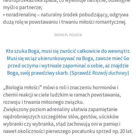
myśli o partnerze;
• noradrenalinę – naturalny środek pobudzający, odgrywa
dużą rolę w powstawaniu i trwaniu miłości romantycznej.
DEON.PL POLECA
Kto szuka Boga, musi się zwrócić całkowicie do wewnątrz.
Musi się wciąż ukierunkowywać na Boga, zawsze mieć Go
przed oczyma i wytrwale zapominać o sobie, aż znajdzie
Boga, swój prawdziwy skarb. (Sprawdź:
Rozwój duchowy
)
„Biologia miłości” mówi o roli i znaczeniu hormonów i
chemii reakcji w ciele ludzkim w ramach powstawania,
rozwoju i trwania miłosnego związku.
Zwiększony poziom adrenaliny ułatwia zapamiętanie
najdrobniejszych szczegółów: słów, gestów, uścisków
wybranki czy wybranka, stąd zachowują oni w pamięci
nawet okoliczności pierwszego pocałunku sprzed np. 20 lat.