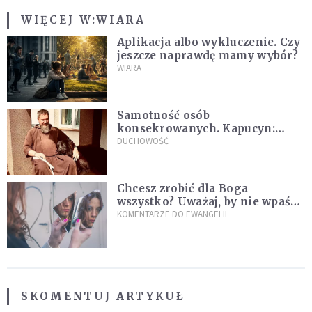
WIĘCEJ W:
WIARA
Aplikacja albo wykluczenie. Czy
jeszcze naprawdę mamy wybór?
WIARA
Samotność osób
konsekrowanych. Kapucyn:
Życie w pojedynkę rzadko jest
DUCHOWOŚĆ
sielanką
Chcesz zrobić dla Boga
wszystko? Uważaj, by nie wpaść
w groźną pułapkę
KOMENTARZE DO EWANGELII
SKOMENTUJ ARTYKUŁ