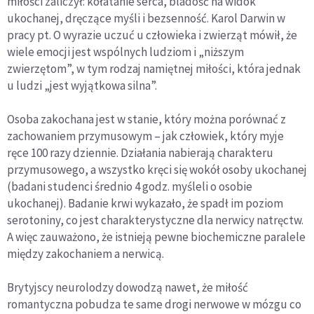
miłości zaliczył: kołatanie serca, bladość na widok
ukochanej, dręczące myśli i bezsenność. Karol Darwin w
pracy pt. O wyrazie uczuć u człowieka i zwierząt mówił, że
wiele emocji jest wspólnych ludziom i „niższym
zwierzętom”, w tym rodzaj namiętnej miłości, która jednak
u ludzi „jest wyjątkowa silna”.
Osoba zakochana jest w stanie, który można porównać z
zachowaniem przymusowym – jak człowiek, który myje
ręce 100 razy dziennie. Działania nabierają charakteru
przymusowego, a wszystko kręci się wokół osoby ukochanej
(badani studenci średnio 4 godz. myśleli o osobie
ukochanej). Badanie krwi wykazało, że spadł im poziom
serotoniny, co jest charakterystyczne dla nerwicy natręctw.
A więc zauważono, że istnieją pewne biochemiczne paralele
między zakochaniem a nerwicą.
Brytyjscy neurolodzy dowodzą nawet, że miłość
romantyczna pobudza te same drogi nerwowe w mózgu co