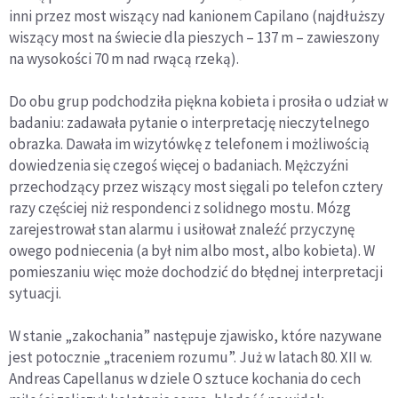
inni przez most wiszący nad kanionem Capilano (najdłuższy
wiszący most na świecie dla pieszych – 137 m – zawieszony
na wysokości 70 m nad rwącą rzeką).
Do obu grup podchodziła piękna kobieta i prosiła o udział w
badaniu: zadawała pytanie o interpretację nieczytelnego
obrazka. Dawała im wizytówkę z telefonem i możliwością
dowiedzenia się czegoś więcej o badaniach. Mężczyźni
przechodzący przez wiszący most sięgali po telefon cztery
razy częściej niż respondenci z solidnego mostu. Mózg
zarejestrował stan alarmu i usiłował znaleźć przyczynę
owego podniecenia (a był nim albo most, albo kobieta). W
pomieszaniu więc może dochodzić do błędnej interpretacji
sytuacji.
W stanie „zakochania” następuje zjawisko, które nazywane
jest potocznie „traceniem rozumu”. Już w latach 80. XII w.
Andreas Capellanus w dziele O sztuce kochania do cech