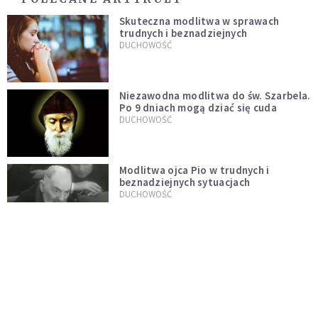
Skuteczna modlitwa w sprawach
trudnych i beznadziejnych
DUCHOWOŚĆ
Niezawodna modlitwa do św. Szarbela.
Po 9 dniach mogą dziać się cuda
DUCHOWOŚĆ
Modlitwa ojca Pio w trudnych i
beznadziejnych sytuacjach
DUCHOWOŚĆ
„Autentyczność się nie niesie”.
Katoliczki o presji i sile social mediów
WIARA