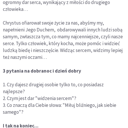
ogromny dar serca, wynikający z miłości do drugiego
człowieka…
Chrystus ofiarował swoje życie za nas, abyśmy my,
napełnieni Jego Duchem, obdarowywali innych ludzi sobą
samym, zwłaszcza tym, co mamy najcenniejsze, czyli nasze
serce. Tylko człowiek, który kocha, może pomóc i widzieć
ludzką biedę i nieszczęście. Widząc sercem, widzimy lepiej
też naszymi oczami…
3 pytania na dobranoc i dzień dobry
1. Czy dajesz drugiej osobie tylko to, co posiadasz
najlepsze?
2. Czym jest dar "widzenia sercem"?
3. Co znaczą dla Ciebie słowa: "Miłuj bliźniego, jak siebie
samego"?
I tak na koniec...