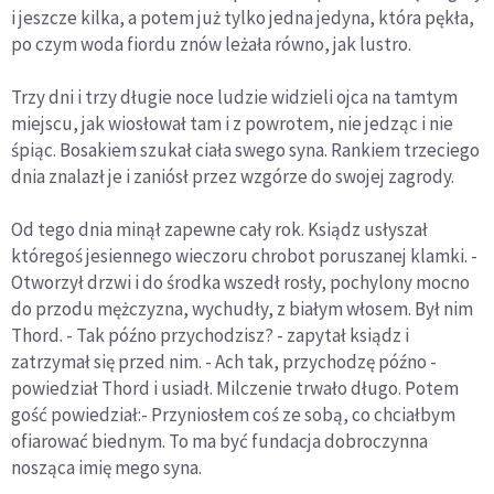
i jeszcze kilka, a potem już tylko jedna jedyna, która pękła,
po czym woda fiordu znów leżała równo, jak lustro.
Trzy dni i trzy długie noce ludzie widzieli ojca na tamtym
miejscu, jak wiosłował tam i z powrotem, nie jedząc i nie
śpiąc. Bosakiem szukał ciała swego syna. Rankiem trzeciego
dnia znalazł je i zaniósł przez wzgórze do swojej zagrody.
Od tego dnia minął zapewne cały rok. Ksiądz usłyszał
któregoś jesiennego wieczoru chrobot poruszanej klamki. -
Otworzył drzwi i do środka wszedł rosły, pochylony mocno
do przodu mężczyzna, wychudły, z białym włosem. Był nim
Thord. - Tak późno przychodzisz? - zapytał ksiądz i
zatrzymał się przed nim. - Ach tak, przychodzę późno -
powiedział Thord i usiadł. Milczenie trwało długo. Potem
gość powiedział:- Przyniosłem coś ze sobą, co chciałbym
ofiarować biednym. To ma być fundacja dobroczynna
nosząca imię mego syna.