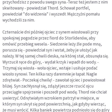
przychodzisz z powodu swego syna.-Teraz też jestem z nim
skwitowany - powiedział Thord. Schował portfel,
powiedział "do widzenia" i wyszedł. Mężczyźni pomału
wychodzili za nim.
Czternaście dni później ojciec z synem wiosłowali przy
spokojnej pogodzie przez fiord do Storlidenów, aby
omówić przebieg wesela.- Siedzenie leży źle pode mną,
porusza się - powiedział syn i wstał, żeby je ułożyć jak
należy. W tej samej chwili deska, na której stał, obsunęła się.
Wyrzucił ręce do góry, - wydał krzyk i wpadł do wody. -
Trzymaj się wiosła - woła ojciec, wstaje i usiłuje podać
wiosło synowi. Ten kilka razy daremnie je łapał. Nagle
zdrętwiał.- Poczekaj chwilę! - zawołał ojciec i powiosłował
bliżej. Syn zachłysnął się, zdążył jeszcze rzucić ojcu
przeciągłe spojrzenie i poszedł pod wodę. Thord nie chciał
uwierzyć. Odrętwiałym wzrokiem patrzył w miejsce, w
którym syn skrył się pod powierzchnią, jak gdyby wierząc,
że musi wrócić. Kilka baniek powietrza podniosło się do góry