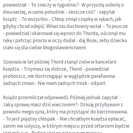
powiedział. - To znaczy w tygodniu?- W przyszłą sobotę o
dwunastej, w samo południe. -Jeszcze coś? - zapytał
ksiądz. - To wszystko. - Chłop zmiął czapkę w rękach, jak
gdyby chciał odejść. Wówczas duchowny wstał. - To jeszcze
- powiedział i skierował się wprost do Thorda, uścisnął mu
rękę i patrząc prosto w oczy dodał - daj Boże, żeby dziecko
stało się dla ciebie błogosławieństwem.
Szesnaście lat później Thord stanął znów w kancelarii
księdza. - Trzymasz się dobrze, Thord - powiedział
proboszcz, nie dostrzegając w wyglądzie parafianina
żadnych zmian.- Nie mam żadnych trosk - odparł.
Ksiądz przemilczał odpowiedź. Później jednak zapytał: -
Jaką sprawę masz dziś wieczorem?- Dzisiaj przybywam z
powodu mego syna, który ma przystąpić do bierzmowania.
- To jest pojętny chłopak. - Nie chciałbym księdza opłacać,
zanim nie usłyszę, w którym miejscu przed ołtarzem będzie