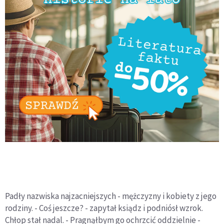
Padły nazwiska najzacniejszych - mężczyzny i kobiety z jego
rodziny. - Coś jeszcze? - zapytał ksiądz i podniósł wzrok.
Chłop stał nadal. - Pragnąłbym go ochrzcić oddzielnie -