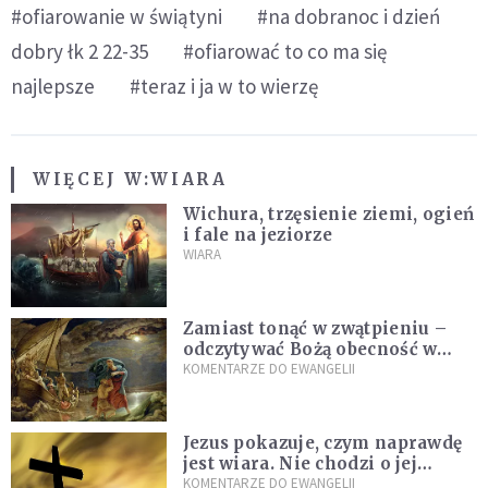
#ofiarowanie w świątyni
#na dobranoc i dzień
dobry łk 2 22-35
#ofiarować to co ma się
najlepsze
#teraz i ja w to wierzę
WIĘCEJ W:
WIARA
Wichura, trzęsienie ziemi, ogień
i fale na jeziorze
WIARA
Zamiast tonąć w zwątpieniu –
odczytywać Bożą obecność w
burzach codziennego życia
KOMENTARZE DO EWANGELII
Jezus pokazuje, czym naprawdę
jest wiara. Nie chodzi o jej
wielkość
KOMENTARZE DO EWANGELII