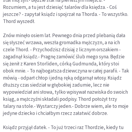
stał mój syn.- Będzie stał na pierwszym miejscu. -
Rozumiem, a tu jest dziesięć talarów dla księdza. - Coś
jeszcze? - zapytał ksiądz i spojrzał na Thorda. - To wszystko.
Thord wyszedł.
Znów minęło osiem lat. Pewnego dnia przed plebanią dała
się słyszeć wrzawa, weszła gromadka mężczyzn, a na ich
czele Thord. - Przychodzisz dzisiaj z licznym orszakiem -
zagadnął ksiądz.- Pragnę zamówić ślub mego syna. Będzie
się żenił z Karen Storliden, córką Gudmunda, który stoi
obok mnie. - To najbogatsza dziewczyna w całej parafii. - Tak
mówią - odparł chłop i jedną ręką odgarnął włosy. Ksiądz
dłuższy czas siedział w głębokiej zadumie, lecz nie
wypowiedział ani słowa, tylko wpisywał nazwiska do swoich
ksiąg, a mężczyźni składali podpisy. Thord położył trzy
talary na stole.- Wystarczy jeden.- Dobrze wiem, ale to moje
jedyne dziecko i chciałbym rzecz załatwić dobrze.
Ksiądz przyjął datek. - To już trzeci raz Thordzie, kiedy tu