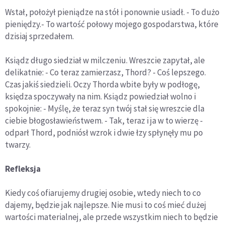
Wstał, położył pieniądze na stół i ponownie usiadł. - To dużo
pieniędzy.- To wartość połowy mojego gospodarstwa, które
dzisiaj sprzedałem.
Ksiądz długo siedział w milczeniu. Wreszcie zapytał, ale
delikatnie: - Co teraz zamierzasz, Thord? - Coś lepszego.
Czas jakiś siedzieli. Oczy Thorda wbite były w podłogę,
księdza spoczywały na nim. Ksiądz powiedział wolno i
spokojnie: - Myślę, że teraz syn twój stał się wreszcie dla
ciebie błogosławieństwem. - Tak, teraz i ja w to wierzę -
odparł Thord, podniósł wzrok i dwie łzy spłynęły mu po
twarzy.
Refleksja
Kiedy coś ofiarujemy drugiej osobie, wtedy niech to co
dajemy, będzie jak najlepsze. Nie musi to coś mieć dużej
wartości materialnej, ale przede wszystkim niech to będzie