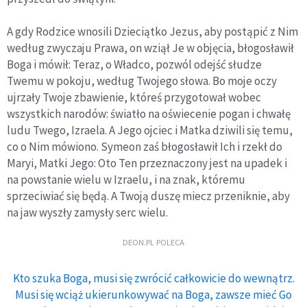
A gdy Rodzice wnosili Dzieciątko Jezus, aby postąpić z Nim
według zwyczaju Prawa, on wziął Je w objęcia, błogosławił
Boga i mówił: Teraz, o Władco, pozwól odejść słudze
Twemu w pokoju, według Twojego słowa. Bo moje oczy
ujrzały Twoje zbawienie, któreś przygotował wobec
wszystkich narodów: światło na oświecenie pogan i chwałę
ludu Twego, Izraela. A Jego ojciec i Matka dziwili się temu,
co o Nim mówiono. Symeon zaś błogosławił Ich i rzekł do
Maryi, Matki Jego: Oto Ten przeznaczony jest na upadek i
na powstanie wielu w Izraelu, i na znak, któremu
sprzeciwiać się będą. A Twoją duszę miecz przeniknie, aby
na jaw wyszły zamysły serc wielu.
DEON.PL POLECA
Kto szuka Boga, musi się zwrócić całkowicie do wewnątrz.
Musi się wciąż ukierunkowywać na Boga, zawsze mieć Go