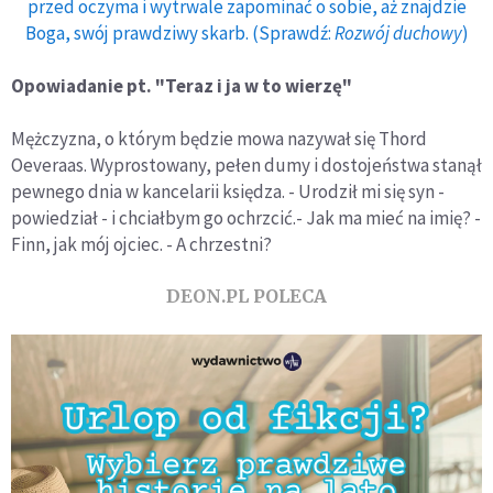
przed oczyma i wytrwale zapominać o sobie, aż znajdzie
Boga, swój prawdziwy skarb. (Sprawdź:
Rozwój duchowy
)
Opowiadanie pt. "Teraz i ja w to wierzę"
Mężczyzna, o którym będzie mowa nazywał się Thord
Oeveraas. Wyprostowany, pełen dumy i dostojeństwa stanął
pewnego dnia w kancelarii księdza. - Urodził mi się syn -
powiedział - i chciałbym go ochrzcić.- Jak ma mieć na imię? -
Finn, jak mój ojciec. - A chrzestni?
DEON.PL POLECA