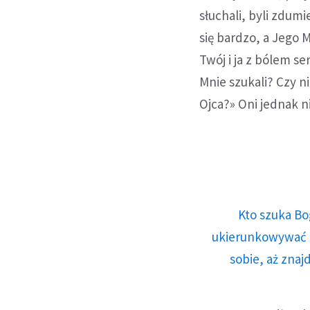
słuchali, byli zdum
się bardzo, a Jego 
Twój i ja z bólem s
Mnie szukali? Czy n
Ojca?» Oni jednak n
Kto szuka Bo
ukierunkowywać n
sobie, aż znaj