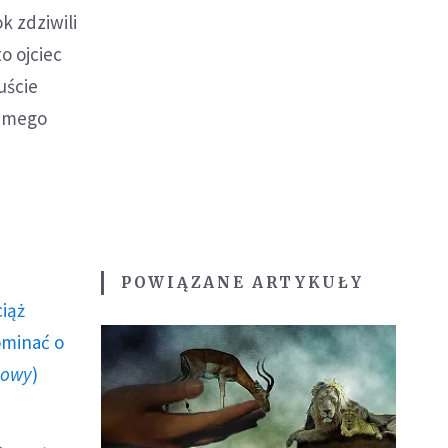
k zdziwili
o ojciec
uście
o mego
POWIĄZANE ARTYKUŁY
ciąż
ominać o
howy
)