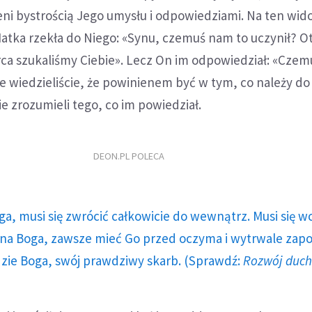
ieni bystrością Jego umysłu i odpowiedziami. Na ten wido
Matka rzekła do Niego: «Synu, czemuś nam to uczynił? Ot
erca szukaliśmy Ciebie». Lecz On im odpowiedział: «Czem
ie wiedzieliście, że powinienem być w tym, co należy d
ie zrozumieli tego, co im powiedział.
DEON.PL POLECA
ga, musi się zwrócić całkowicie do wewnątrz. Musi się w
a Boga, zawsze mieć Go przed oczyma i wytrwale zap
dzie Boga, swój prawdziwy skarb. (Sprawdź:
Rozwój duc