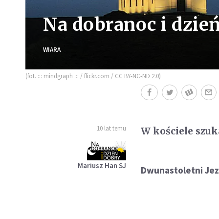
Na dobranoc i dzień
WIARA
(fot. ::: mindgraph ::: / flickr.com / CC BY-NC-ND 2.0)
10 lat temu
W kościele szu
Mariusz Han SJ
Dwunastoletni Jezu