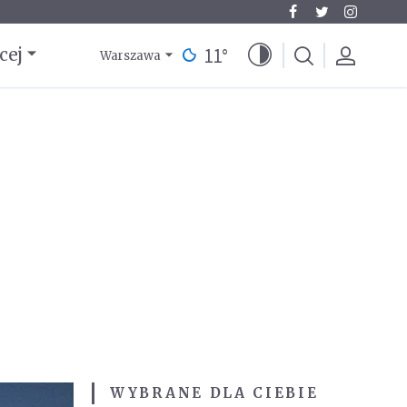
11
°
cej
Warszawa
WYBRANE DLA CIEBIE