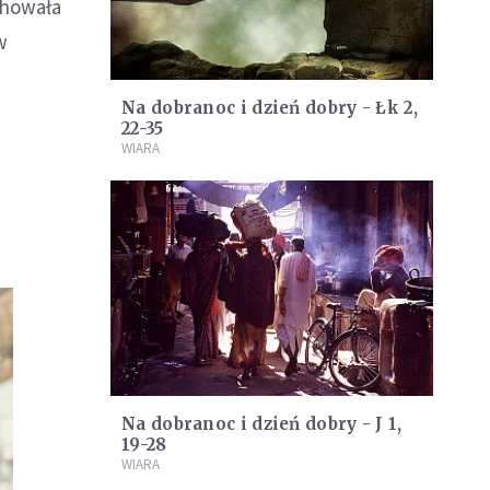
chowała
w
Na dobranoc i dzień dobry - Łk 2,
22-35
WIARA
Na dobranoc i dzień dobry - J 1,
19-28
WIARA