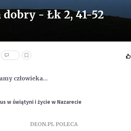
 dobry - Łk 2, 41-52
kamy człowieka…
s w świątyni i życie w Nazarecie
DEON.PL POLECA