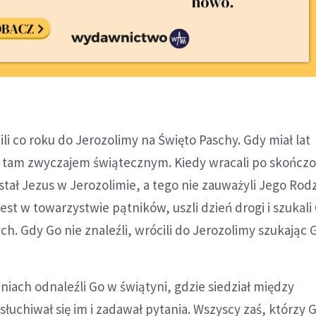
li co roku do Jerozolimy na Święto Paschy. Gdy miał lat
ię tam zwyczajem świątecznym. Kiedy wracali po skończ
stał Jezus w Jerozolimie, a tego nie zauważyli Jego Rodz
jest w towarzystwie pątników, uszli dzień drogi i szukal
h. Gdy Go nie znaleźli, wrócili do Jerozolimy szukając 
niach odnaleźli Go w świątyni, gdzie siedział między
słuchiwał się im i zadawał pytania. Wszyscy zaś, którzy 