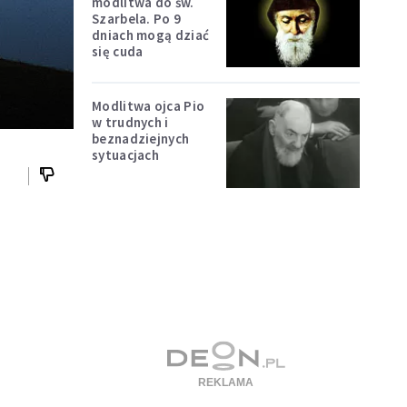
modlitwa do św.
Szarbela. Po 9
dniach mogą dziać
się cuda
Modlitwa ojca Pio
w trudnych i
beznadziejnych
sytuacjach