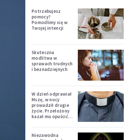
Potrzebujesz
pomocy?
Pomodlimy się w
Twojej intencji
Skuteczna
modlitwa w
sprawach trudnych
i beznadziejnych
W dzień odprawiał
Mszę, w nocy
prowadził drugie
życie. Przełożony
kazał mu opuścić
zakon
Niezawodna