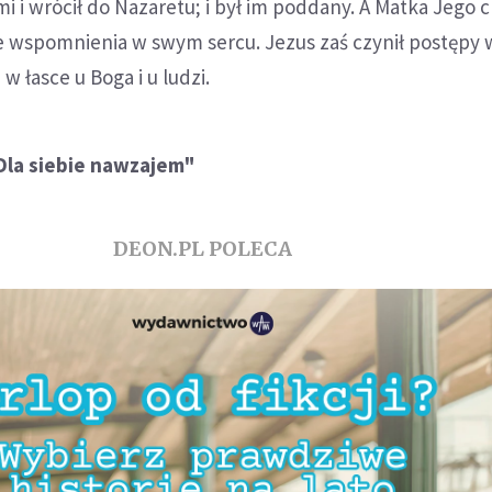
i i wrócił do Nazaretu; i był im poddany. A Matka Jego 
te wspomnienia w swym sercu. Jezus zaś czynił postępy 
 w łasce u Boga i u ludzi.
Dla siebie nawzajem"
DEON.PL POLECA