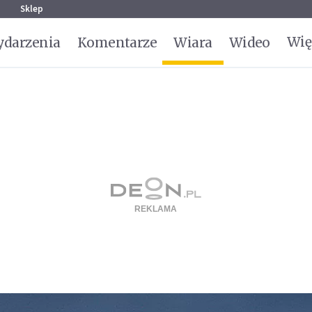
g
Sklep
Wię
darzenia
Komentarze
Wiara
Wideo