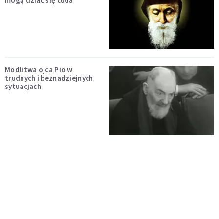
mogą dziać się cuda
Modlitwa ojca Pio w
trudnych i beznadziejnych
sytuacjach