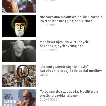
DUCHOWOŚĆ
Niezawodna modlitwa do św. Szarbela.
Po 9 dniach mogą dziać się cuda
DUCHOWOŚĆ
Modlitwa ojca Pio w trudnych i
beznadziejnych sytuacjach
DUCHOWOŚĆ
„Autentyczność się nie niesie”.
Katoliczki o presji i sile social mediów
WIARA
Telegram do św. Józefa. Modlitwa z
prośbą o szybki ratunek
DUCHOWOŚĆ