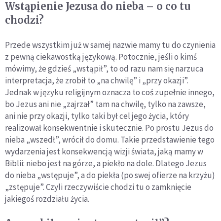
Wstąpienie Jezusa do nieba – o co tu
chodzi?
Przede wszystkim już w samej nazwie mamy tu do czynienia
z pewną ciekawostką językową. Potocznie, jeśli o kimś
mówimy, że gdzieś „wstąpił”, to od razu nam się narzuca
interpretacja, że zrobił to „na chwilę” i „przy okazji”.
Jednak w języku religijnym oznacza to coś zupełnie innego,
bo Jezus ani nie „zajrzał” tam na chwilę, tylko na zawsze,
ani nie przy okazji, tylko taki był cel jego życia, który
realizował konsekwentnie i skutecznie. Po prostu Jezus do
nieba „wszedł”, wrócił do domu. Takie przedstawienie tego
wydarzenia jest konsekwencją wizji świata, jaką mamy w
Biblii: niebo jest na górze, a piekło na dole. Dlatego Jezus
do nieba „wstępuje”, a do piekła (po swej ofierze na krzyżu)
„zstępuje”. Czyli rzeczywiście chodzi tu o zamknięcie
jakiegoś rozdziału życia.