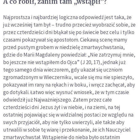
A co robił, zanim tam „wstąpił”?
Najprostsza i najbardziej logiczna odpowiedź jest taka, że
już wcześniej tam był – trudno przecież wyobrazić sobie, że
przez czterdzieści dni błąkał się po świecie bez celu i tylko
czasami pokazywał się apostołom. Ciekawą scenę mamy
przed pustym grobem w niedzielę zmartwychwstania,
gdzie do Marii Magdaleny powiedział: „Nie zatrzymuj mnie,
bo jeszcze nie wstąpiłem do Ojca” (J 20, 17), jednak już
tego samego dnia wieczorem, gdy ukazał się uczniom
zgromadzonym w Wieczerniku, wcale się mu nie spieszyło,
pokazywał im rany na rękach i w boku, i wręcz zachęcał, aby
go dotykali. Łatwo więc wysnuć wniosek, że w tym czasie
odwiedził już Najważniejszego. Zatem przez całe
czterdzieści dni Jezus żył i w niebie, i na ziemi, na tej
ostatniej pojawiając się w widzialnej postaci ze względu na
swych przyjaciół, aby nie tylko uwierzyli, ale także aby
utrwalili w sobie tę wiarę i przekonanie, że ich Nauczyciel
zmartwychwstał. Wstąpienie do nieba było ostatnim