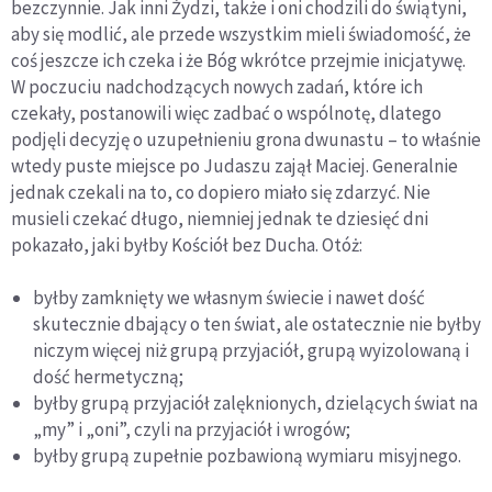
bezczynnie. Jak inni Żydzi, także i oni chodzili do świątyni,
aby się modlić, ale przede wszystkim mieli świadomość, że
coś jeszcze ich czeka i że Bóg wkrótce przejmie inicjatywę.
W poczuciu nadchodzących nowych zadań, które ich
czekały, postanowili więc zadbać o wspólnotę, dlatego
podjęli decyzję o uzupełnieniu grona dwunastu – to właśnie
wtedy puste miejsce po Judaszu zajął Maciej. Generalnie
jednak czekali na to, co dopiero miało się zdarzyć. Nie
musieli czekać długo, niemniej jednak te dziesięć dni
pokazało, jaki byłby Kościół bez Ducha. Otóż:
byłby zamknięty we własnym świecie i nawet dość
skutecznie dbający o ten świat, ale ostatecznie nie byłby
niczym więcej niż grupą przyjaciół, grupą wyizolowaną i
dość hermetyczną;
byłby grupą przyjaciół zalęknionych, dzielących świat na
„my” i „oni”, czyli na przyjaciół i wrogów;
byłby grupą zupełnie pozbawioną wymiaru misyjnego.