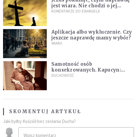
jest wiara. Nie chodzi o jej
wielkość
KOMENTARZE DO EWANGELII
Aplikacja albo wykluczenie. Czy
jeszcze naprawdę mamy wybór?
WIARA
Samotność osób
konsekrowanych. Kapucyn:
Życie w pojedynkę rzadko jest
DUCHOWOŚĆ
sielanką
SKOMENTUJ ARTYKUŁ
Jaki byłby Kościół bez zesłania Ducha?