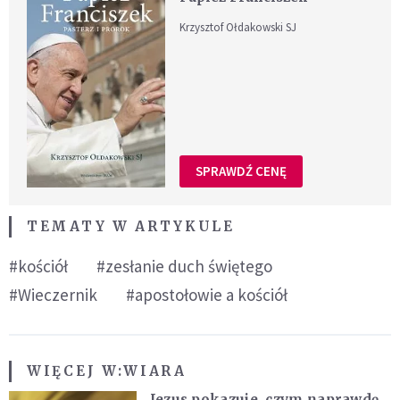
Krzysztof Ołdakowski SJ
SPRAWDŹ CENĘ
TEMATY W ARTYKULE
#kościół
#zesłanie duch świętego
#Wieczernik
#apostołowie a kościół
WIĘCEJ W:
WIARA
Jezus pokazuje, czym naprawdę