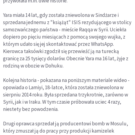
przywołała m.in. dwie historie.
Yara miała 14 lat, gdy została zniewolona w Sindżarze i
sprzedana jednemu z "książąt" ISIS rezydującego w stolicy
samozwańczego państwa - mieście Raqqa w Syrii. Uciekła
dopiero po pięciu miesiącach z pomocą swojego wujka, z
którym udało się jej skontaktować przez WhatsApp.
Kierowca taksówki zgodził się przewieźć ją na turecką
granicę za 25 tysięcy dolarów. Obecnie Yara ma 16 lat, żyje z
rodziną w obozie w Dohuku.
Kolejna historia - pokazana na poniższym materiale wideo -
opowiada o Lamiyi, 18-latce, która została zniewolona w
sierpniu 2014 roku. Była sprzedana trzykrotnie, zarówno w
Syrii, jak i w Iraku. W tym czasie próbowała uciec 4 razy,
niestety bez powodzenia.
Drugi oprawca sprzedał ją producentowi bomb w Mosulu,
który zmuszał ją do pracy przy produkcji kamizelek