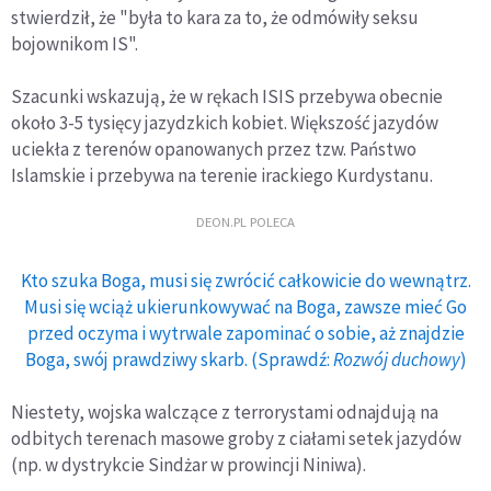
stwierdził, że "była to kara za to, że odmówiły seksu
bojownikom IS".
Szacunki wskazują, że w rękach ISIS przebywa obecnie
około 3-5 tysięcy jazydzkich kobiet. Większość jazydów
uciekła z terenów opanowanych przez tzw. Państwo
Islamskie i przebywa na terenie irackiego Kurdystanu.
DEON.PL POLECA
Kto szuka Boga, musi się zwrócić całkowicie do wewnątrz.
Musi się wciąż ukierunkowywać na Boga, zawsze mieć Go
przed oczyma i wytrwale zapominać o sobie, aż znajdzie
Boga, swój prawdziwy skarb. (Sprawdź:
Rozwój duchowy
)
Niestety, wojska walczące z terrorystami odnajdują na
odbitych terenach masowe groby z ciałami setek jazydów
(np. w dystrykcie Sindżar w prowincji Niniwa).