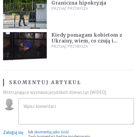
Graniczna hipokryzja
PRZYJĄĆ PRZYBYSZA
Kiedy pomagam kobietom z
Ukrainy, wiem, co czują i
rozumiem ich strach. Jestem
PRZYJĄĆ PRZYBYSZA
żoną żołnierza
SKOMENTUJ ARTYKUŁ
Wstrząsające wyznania jazydzkich dziewcząt [WIDEO]
Zaloguj się
lub
skomentuj jako Gość
Twój komentarz będzie moderowany