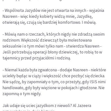
- Wspólnota Jazydów nie jest otwarta na innych - wyjaśnia
Nasreen - więc kiedy kobiety widzą mnie, Jazydkę,
otwierają się, czują się bardziej komfortowo. I mówią.
- Mówią nam o rzeczach, których nigdy nie zdradzą swoim
rodzinom. Większość dziewcząt była molestowana
seksualnie i o tym mówi tylko nam - stwierdza Nasreen -
Jeśli potrzebują operacji błony dziewiczej, to robią to w
tajemnicy przed przyjaciółmi i rodziną.
- Niemal każda była zgwałcona - dodaje Nasreen - niektóre
uciekły będąc w ciąży i większość chce pozbyć się dziecka.
Nie sądzę, by zapomniały o tym, co przeżyły, gdy ISIS nimi
handlowało, gdy były więzione w pokojach i głodzone. Nie
zapomną o tym nigdy.
Jak udaje się uciec jazydkom z niewoli? Al Jazeera