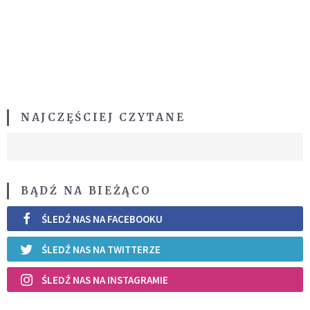
NAJCZĘŚCIEJ CZYTANE
BĄDŹ NA BIEŻĄCO
ŚLEDŹ NAS NA FACEBOOKU
ŚLEDŹ NAS NA TWITTERZE
ŚLEDŹ NAS NA INSTAGRAMIE