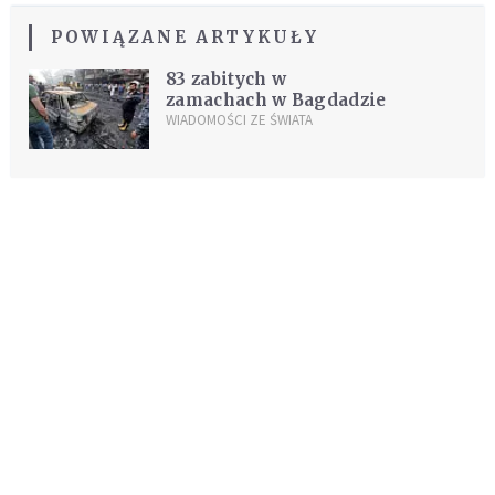
POWIĄZANE ARTYKUŁY
83 zabitych w
zamachach w Bagdadzie
WIADOMOŚCI ZE ŚWIATA
REKOMENDOWANE DLA CIEBIE /
POLECANE ARTYKUŁY
"Nieżywi migranci są traktowani jak
podludzie. Zmieńmy to"
PRZYJĄĆ PRZYBYSZA