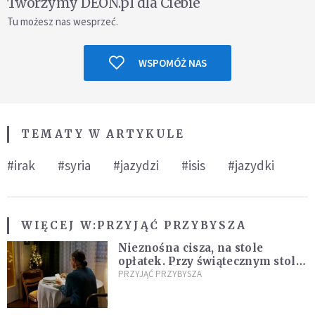
Tworzymy DEON.pl dla Ciebie
Tu możesz nas wesprzeć.
WSPOMÓŻ NAS
TEMATY W ARTYKULE
#irak
#syria
#jazydzi
#isis
#jazydki
WIĘCEJ W:
PRZYJĄĆ PRZYBYSZA
Nieznośna cisza, na stole
opłatek. Przy świątecznym stole
pani Maria. Sama
PRZYJĄĆ PRZYBYSZA