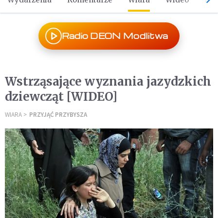
Radio DEON Modlitwa
Wstrząsające wyznania jazydzkich
dziewcząt [WIDEO]
WIARA
PRZYJĄĆ PRZYBYSZA