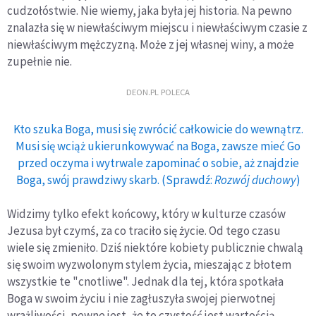
cudzołóstwie. Nie wiemy, jaka była jej historia. Na pewno
znalazła się w niewłaściwym miejscu i niewłaściwym czasie z
niewłaściwym mężczyzną. Może z jej własnej winy, a może
zupełnie nie.
DEON.PL POLECA
Kto szuka Boga, musi się zwrócić całkowicie do wewnątrz.
Musi się wciąż ukierunkowywać na Boga, zawsze mieć Go
przed oczyma i wytrwale zapominać o sobie, aż znajdzie
Boga, swój prawdziwy skarb. (Sprawdź:
Rozwój duchowy
)
Widzimy tylko efekt końcowy, który w kulturze czasów
Jezusa był czymś, za co traciło się życie. Od tego czasu
wiele się zmieniło. Dziś niektóre kobiety publicznie chwalą
się swoim wyzwolonym stylem życia, mieszając z błotem
wszystkie te "cnotliwe". Jednak dla tej, która spotkała
Boga w swoim życiu i nie zagłuszyła swojej pierwotnej
wrażliwości, pewne jest, że to czystość jest wartością.