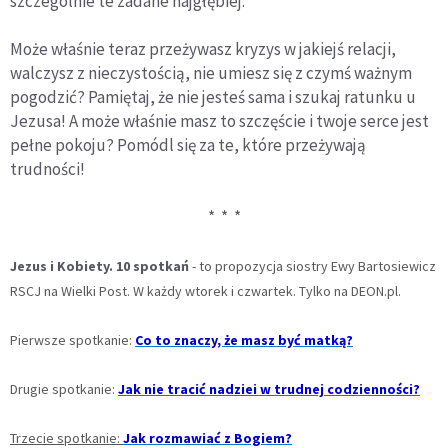
szczególnie te zadane najgłębiej.
Może właśnie teraz przeżywasz kryzys w jakiejś relacji,
walczysz z nieczystością, nie umiesz się z czymś ważnym
pogodzić? Pamiętaj, że nie jesteś sama i szukaj ratunku u
Jezusa! A może właśnie masz to szczęście i twoje serce jest
pełne pokoju? Pomódl się za te, które przeżywają
trudności!
* * *
Jezus i Kobiety. 10 spotkań
- to propozycja siostry Ewy Bartosiewicz
RSCJ na Wielki Post. W każdy wtorek i czwartek. Tylko na DEON.pl.
Pierwsze spotkanie:
Co to znaczy, że masz być matką?
Drugie spotkanie:
Jak nie tracić nadziei w trudnej codzienności?
Trzecie spotkanie:
Jak rozmawiać z Bogiem?