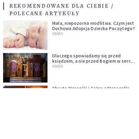
REKOMENDOWANE DLA CIEBIE /
POLECANE ARTYKUŁY
Mała, niepozorna modlitwa. Czym jest
Duchowa Adopcja Dziecka Poczętego?
WIARA
Dlaczego spowiadamy się przed
księdzem, a nie przed Bogiem w sercu?
Dariusz Piórkowski SJ odpowiada
WIARA
Chusta Weroniki i Całun z Manopello.
Dwa różne, lecz prawdziwe oblicza
Chrystusa
WIARA