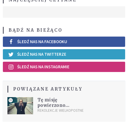
BĄDŹ NA BIEŻĄCO
ŚLEDŹ NAS NA FACEBOOKU
ŚLEDŹ NAS NA TWITTERZE
ŚLEDŹ NAS NA INSTAGRAMIE
POWIĄZANE ARTYKUŁY
Tę misję
powierzono
kobietom
REKOLEKCJE WIELKOPOSTNE