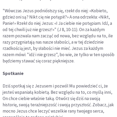
"Wówczas Jezus podniósłszy się, rzekł do niej: «Kobieto,
gdzież oni są? Nikt cię nie potępił?» A ona odrzekła: «Nikt,
Panie!» Rzekł do niej Jezus: «I Ja ciebie nie potępiam. Idź, a
od tej chwili już nie grzesz!»" (J 8, 10-11). On za każdym
razem pozwala nam zacząć od nowa, bez względu na to, ile
razy przygniatają nas nasze słabości, a w tej dziedzinie
rzadkością jest, by słabości nie mieć. Jezus za każdym
razem mówi: "idź i nie grzesz", bo wie, że tylko w ten sposób
będziemy stawać się coraz piękniejsze.
Spotkanie
Dziś spotkaj się z Jezusem i pozwól Mu powiedzieć ci, że
jesteś wspaniałą kobietą. Bez względu na to, co myślą inni,
On chce ciebie właśnie taką. Otwórz się dziś na swoją
historię, swoją teraźniejszość i swoją przyszłość. Zobacz, jak
mocno Jezus chce leczyć wszelkie rany twojego serca,