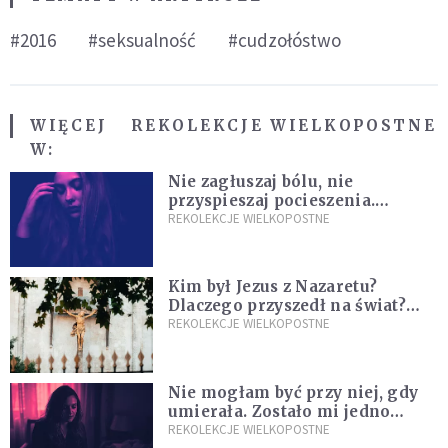
#2016
#seksualność
#cudzołóstwo
WIĘCEJ
REKOLEKCJE WIELKOPOSTNE
W:
Nie zagłuszaj bólu, nie
przyspieszaj pocieszenia.
Przyjmij ciszę zamiast rzucać się
REKOLEKCJE WIELKOPOSTNE
w działanie [Siedem Boleści]
Kim był Jezus z Nazaretu?
Dlaczego przyszedł na świat?
I dlaczego umarł?
REKOLEKCJE WIELKOPOSTNE
Nie mogłam być przy niej, gdy
umierała. Zostało mi jedno
wspomnienie [Siedem Boleści]
REKOLEKCJE WIELKOPOSTNE