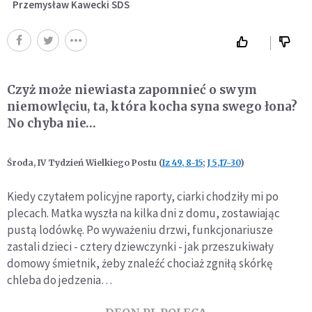
Przemysław Kawecki SDS
Czyż może niewiasta zapomnieć o swym
niemowlęciu, ta, która kocha syna swego łona?
No chyba nie…
Środa, IV Tydzień Wielkiego Postu (
Iz 49, 8-15
;
J 5,17-30
)
Kiedy czytałem policyjne raporty, ciarki chodziły mi po
plecach. Matka wyszła na kilka dni z domu, zostawiając
pustą lodówkę. Po wyważeniu drzwi, funkcjonariusze
zastali dzieci - cztery dziewczynki - jak przeszukiwały
domowy śmietnik, żeby znaleźć chociaż zgniłą skórkę
chleba do jedzenia…