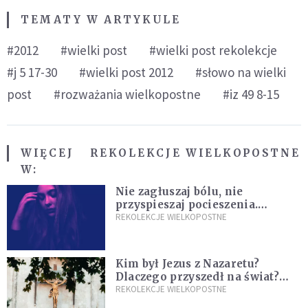
TEMATY W ARTYKULE
#2012
#wielki post
#wielki post rekolekcje
#j 5 17-30
#wielki post 2012
#słowo na wielki
post
#rozważania wielkopostne
#iz 49 8-15
WIĘCEJ
REKOLEKCJE WIELKOPOSTNE
W:
Nie zagłuszaj bólu, nie
przyspieszaj pocieszenia.
Przyjmij ciszę zamiast rzucać się
REKOLEKCJE WIELKOPOSTNE
w działanie [Siedem Boleści]
Kim był Jezus z Nazaretu?
Dlaczego przyszedł na świat?
I dlaczego umarł?
REKOLEKCJE WIELKOPOSTNE