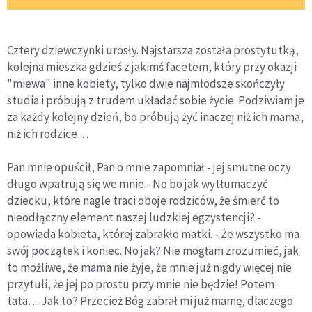
Cztery dziewczynki urosły. Najstarsza została prostytutką,
kolejna mieszka gdzieś z jakimś facetem, który przy okazji
"miewa" inne kobiety, tylko dwie najmłodsze skończyły
studia i próbują z trudem układać sobie życie. Podziwiam je
za każdy kolejny dzień, bo próbują żyć inaczej niż ich mama,
niż ich rodzice…
Pan mnie opuścił, Pan o mnie zapomniał - jej smutne oczy
długo wpatrują się we mnie - No bo jak wytłumaczyć
dziecku, które nagle traci oboje rodziców, że śmierć to
nieodłączny element naszej ludzkiej egzystencji? -
opowiada kobieta, której zabrakło matki. - Że wszystko ma
swój początek i koniec. No jak? Nie mogłam zrozumieć, jak
to możliwe, że mama nie żyje, że mnie już nigdy więcej nie
przytuli, że jej po prostu przy mnie nie będzie! Potem
tata… Jak to? Przecież Bóg zabrał mi już mamę, dlaczego