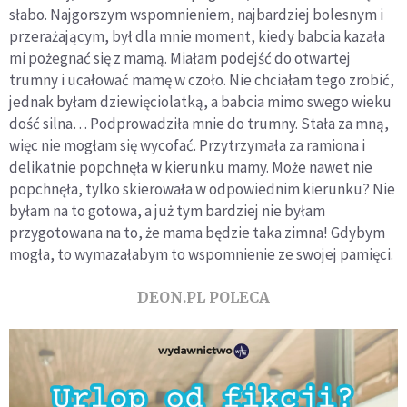
słabo. Najgorszym wspomnieniem, najbardziej bolesnym i
przerażającym, był dla mnie moment, kiedy babcia kazała
mi pożegnać się z mamą. Miałam podejść do otwartej
trumny i ucałować mamę w czoło. Nie chciałam tego zrobić,
jednak byłam dziewięciolatką, a babcia mimo swego wieku
dość silna… Podprowadziła mnie do trumny. Stała za mną,
więc nie mogłam się wycofać. Przytrzymała za ramiona i
delikatnie popchnęła w kierunku mamy. Może nawet nie
popchnęła, tylko skierowała w odpowiednim kierunku? Nie
byłam na to gotowa, a już tym bardziej nie byłam
przygotowana na to, że mama będzie taka zimna! Gdybym
mogła, to wymazałabym to wspomnienie ze swojej pamięci.
DEON.PL POLECA