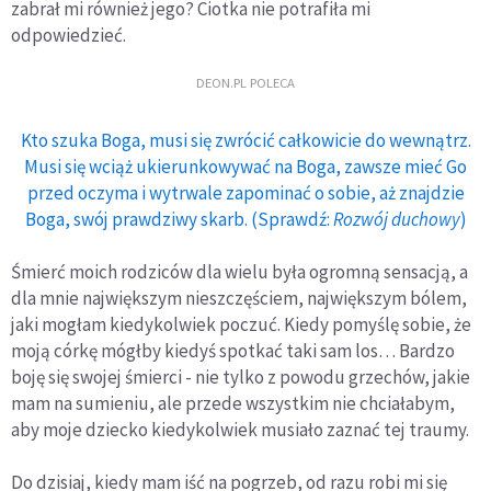
zabrał mi również jego? Ciotka nie potrafiła mi
odpowiedzieć.
DEON.PL POLECA
Kto szuka Boga, musi się zwrócić całkowicie do wewnątrz.
Musi się wciąż ukierunkowywać na Boga, zawsze mieć Go
przed oczyma i wytrwale zapominać o sobie, aż znajdzie
Boga, swój prawdziwy skarb. (Sprawdź:
Rozwój duchowy
)
Śmierć moich rodziców dla wielu była ogromną sensacją, a
dla mnie największym nieszczęściem, największym bólem,
jaki mogłam kiedykolwiek poczuć. Kiedy pomyślę sobie, że
moją córkę mógłby kiedyś spotkać taki sam los… Bardzo
boję się swojej śmierci - nie tylko z powodu grzechów, jakie
mam na sumieniu, ale przede wszystkim nie chciałabym,
aby moje dziecko kiedykolwiek musiało zaznać tej traumy.
Do dzisiaj, kiedy mam iść na pogrzeb, od razu robi mi się