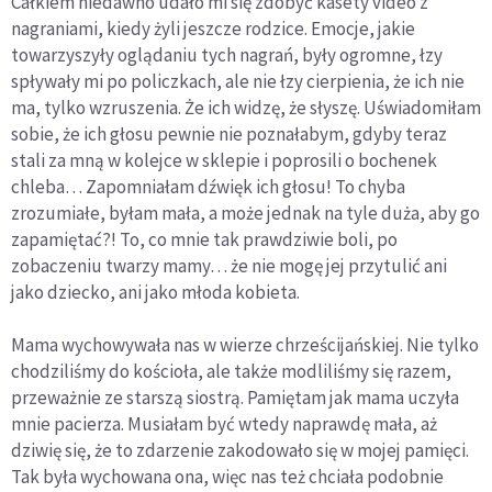
Całkiem niedawno udało mi się zdobyć kasety video z
nagraniami, kiedy żyli jeszcze rodzice. Emocje, jakie
towarzyszyły oglądaniu tych nagrań, były ogromne, łzy
spływały mi po policzkach, ale nie łzy cierpienia, że ich nie
ma, tylko wzruszenia. Że ich widzę, że słyszę. Uświadomiłam
sobie, że ich głosu pewnie nie poznałabym, gdyby teraz
stali za mną w kolejce w sklepie i poprosili o bochenek
chleba… Zapomniałam dźwięk ich głosu! To chyba
zrozumiałe, byłam mała, a może jednak na tyle duża, aby go
zapamiętać?! To, co mnie tak prawdziwie boli, po
zobaczeniu twarzy mamy… że nie mogę jej przytulić ani
jako dziecko, ani jako młoda kobieta.
Mama wychowywała nas w wierze chrześcijańskiej. Nie tylko
chodziliśmy do kościoła, ale także modliliśmy się razem,
przeważnie ze starszą siostrą. Pamiętam jak mama uczyła
mnie pacierza. Musiałam być wtedy naprawdę mała, aż
dziwię się, że to zdarzenie zakodowało się w mojej pamięci.
Tak była wychowana ona, więc nas też chciała podobnie