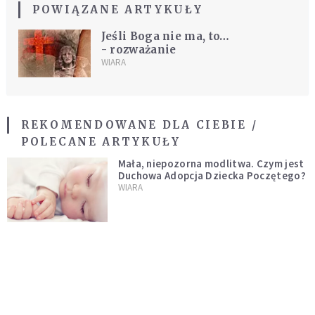
POWIĄZANE ARTYKUŁY
Jeśli Boga nie ma, to…
- rozważanie
WIARA
REKOMENDOWANE DLA CIEBIE /
POLECANE ARTYKUŁY
Mała, niepozorna modlitwa. Czym jest
Duchowa Adopcja Dziecka Poczętego?
WIARA
Dlaczego spowiadamy się przed
księdzem, a nie przed Bogiem w sercu?
Dariusz Piórkowski SJ odpowiada
WIARA
Chusta Weroniki i Całun z Manopello.