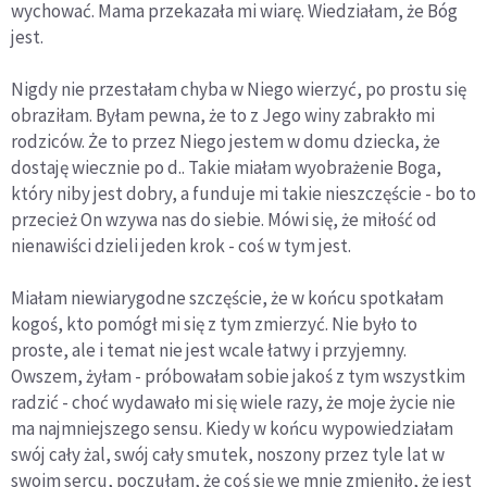
wychować. Mama przekazała mi wiarę. Wiedziałam, że Bóg
jest.
Nigdy nie przestałam chyba w Niego wierzyć, po prostu się
obraziłam. Byłam pewna, że to z Jego winy zabrakło mi
rodziców. Że to przez Niego jestem w domu dziecka, że
dostaję wiecznie po d.. Takie miałam wyobrażenie Boga,
który niby jest dobry, a funduje mi takie nieszczęście - bo to
przecież On wzywa nas do siebie. Mówi się, że miłość od
nienawiści dzieli jeden krok - coś w tym jest.
Miałam niewiarygodne szczęście, że w końcu spotkałam
kogoś, kto pomógł mi się z tym zmierzyć. Nie było to
proste, ale i temat nie jest wcale łatwy i przyjemny.
Owszem, żyłam - próbowałam sobie jakoś z tym wszystkim
radzić - choć wydawało mi się wiele razy, że moje życie nie
ma najmniejszego sensu. Kiedy w końcu wypowiedziałam
swój cały żal, swój cały smutek, noszony przez tyle lat w
swoim sercu, poczułam, że coś się we mnie zmieniło, że jest