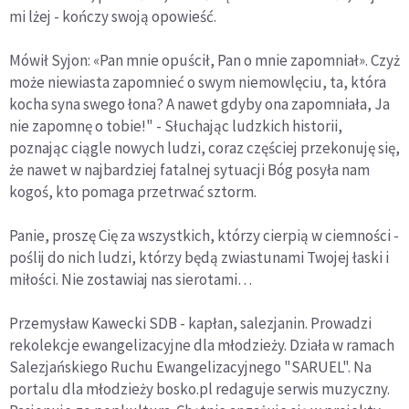
mi lżej - kończy swoją opowieść.
Mówił Syjon: «Pan mnie opuścił, Pan o mnie zapomniał». Czyż
może niewiasta zapomnieć o swym niemowlęciu, ta, która
kocha syna swego łona? A nawet gdyby ona zapomniała, Ja
nie zapomnę o tobie!" - Słuchając ludzkich historii,
poznając ciągle nowych ludzi, coraz częściej przekonuję się,
że nawet w najbardziej fatalnej sytuacji Bóg posyła nam
kogoś, kto pomaga przetrwać sztorm.
Panie, proszę Cię za wszystkich, którzy cierpią w ciemności -
poślij do nich ludzi, którzy będą zwiastunami Twojej łaski i
miłości. Nie zostawiaj nas sierotami…
Przemysław Kawecki SDB - kapłan, salezjanin. Prowadzi
rekolekcje ewangelizacyjne dla młodzieży. Działa w ramach
Salezjańskiego Ruchu Ewangelizacyjnego "SARUEL". Na
portalu dla młodzieży bosko.pl redaguje serwis muzyczny.