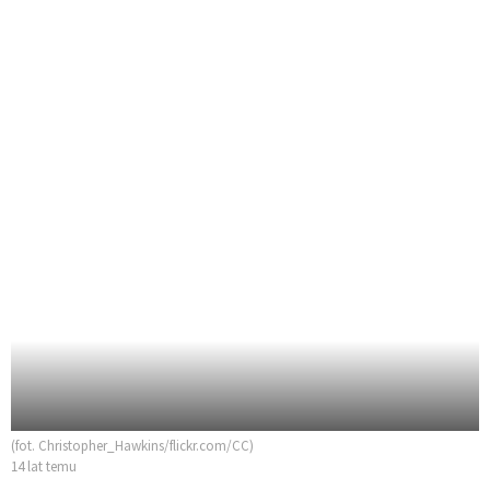
(fot. Christopher_Hawkins/flickr.com/CC)
14 lat temu