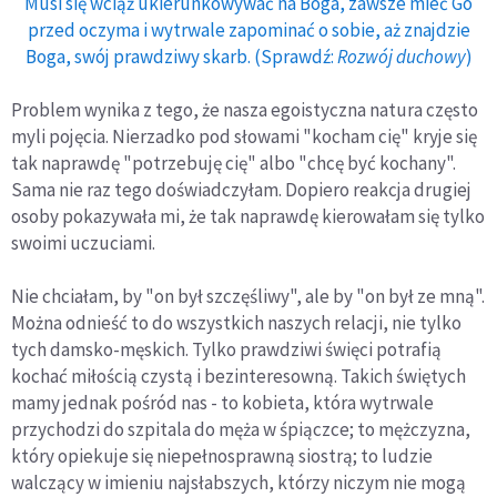
Musi się wciąż ukierunkowywać na Boga, zawsze mieć Go
przed oczyma i wytrwale zapominać o sobie, aż znajdzie
Boga, swój prawdziwy skarb. (Sprawdź:
Rozwój duchowy
)
Problem wynika z tego, że nasza egoistyczna natura często
myli pojęcia. Nierzadko pod słowami "kocham cię" kryje się
tak naprawdę "potrzebuję cię" albo "chcę być kochany".
Sama nie raz tego doświadczyłam. Dopiero reakcja drugiej
osoby pokazywała mi, że tak naprawdę kierowałam się tylko
swoimi uczuciami.
Nie chciałam, by "on był szczęśliwy", ale by "on był ze mną".
Można odnieść to do wszystkich naszych relacji, nie tylko
tych damsko-męskich. Tylko prawdziwi święci potrafią
kochać miłością czystą i bezinteresowną. Takich świętych
mamy jednak pośród nas - to kobieta, która wytrwale
przychodzi do szpitala do męża w śpiączce; to mężczyzna,
który opiekuje się niepełnosprawną siostrą; to ludzie
walczący w imieniu najsłabszych, którzy niczym nie mogą