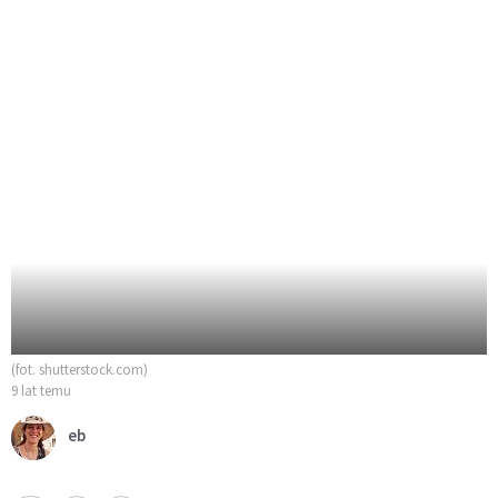
(fot. shutterstock.com)
9 lat temu
eb