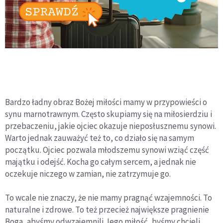
Bardzo ładny obraz Bożej miłości mamy w przypowieści o
synu marnotrawnym. Często skupiamy się na miłosierdziu i
przebaczeniu, jakie ojciec okazuje nieposłusznemu synowi.
Warto jednak zauważyć też to, co działo się na samym
początku. Ojciec pozwala młodszemu synowi wziąć część
majątku i odejść. Kocha go całym sercem, a jednak nie
oczekuje niczego w zamian, nie zatrzymuje go.
To wcale nie znaczy, że nie mamy pragnąć wzajemności. To
naturalne i zdrowe. To też przecież największe pragnienie
Boga, abyśmy odwzajemnili Jego miłość, byśmy chcieli