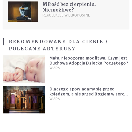
Miłość bez cierpienia.
Niemożliwe?
REKOLEKCJE WIELKOPOSTNE
REKOMENDOWANE DLA CIEBIE /
POLECANE ARTYKUŁY
Mała, niepozorna modlitwa. Czym jest
Duchowa Adopcja Dziecka Poczętego?
WIARA
Dlaczego spowiadamy się przed
księdzem, a nie przed Bogiem w sercu?
Dariusz Piórkowski SJ odpowiada
WIARA
Chusta Weroniki i Całun z Manopello.
Dwa różne, lecz prawdziwe oblicza
Chrystusa
WIARA