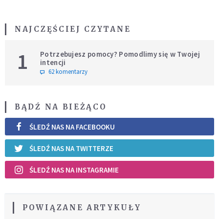
NAJCZĘŚCIEJ CZYTANE
1
Potrzebujesz pomocy? Pomodlimy się w Twojej
intencji
62 komentarzy
BĄDŹ NA BIEŻĄCO
ŚLEDŹ NAS NA FACEBOOKU
ŚLEDŹ NAS NA TWITTERZE
ŚLEDŹ NAS NA INSTAGRAMIE
POWIĄZANE ARTYKUŁY