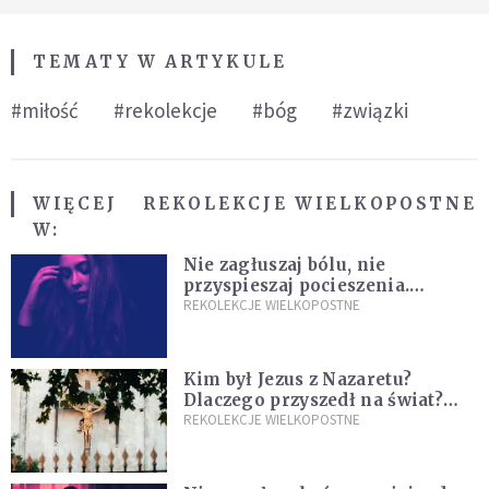
TEMATY W ARTYKULE
#miłość
#rekolekcje
#bóg
#związki
WIĘCEJ
REKOLEKCJE WIELKOPOSTNE
W:
Nie zagłuszaj bólu, nie
przyspieszaj pocieszenia.
Przyjmij ciszę zamiast rzucać się
REKOLEKCJE WIELKOPOSTNE
w działanie [Siedem Boleści]
Kim był Jezus z Nazaretu?
Dlaczego przyszedł na świat?
I dlaczego umarł?
REKOLEKCJE WIELKOPOSTNE