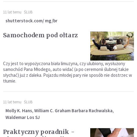
11 lat temu
ŚLUB
shutterstock.com/ mg/br
Samochodem pod ołtarz
Czy jest to wypożyczona biała limuzyna, czy ulubiony, wysłużony
samochód Pana Młodego, auto widać (a po ceremonii ślubnej także
słychać) już z daleka. Pojazdu młodej pary nie sposób nie dostrzec w
tłumie.
11 lat temu
ŚLUB
Molly K. Hans, William C. Graham Barbara Rachwalska,
Waldemar Los SJ
Praktyczny poradnik -