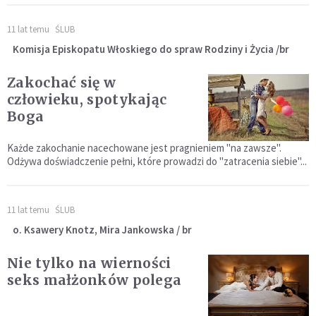
11 lat temu
ŚLUB
Komisja Episkopatu Włoskiego do spraw Rodziny i Życia /br
Zakochać się w
człowieku, spotykając
Boga
Każde zakochanie nacechowane jest pragnieniem "na zawsze".
Odżywa doświadczenie pełni, które prowadzi do "zatracenia siebie"...
11 lat temu
ŚLUB
o. Ksawery Knotz, Mira Jankowska / br
Nie tylko na wierności
seks małżonków polega