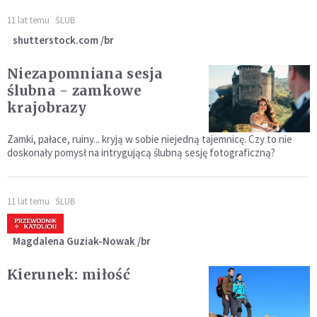
11 lat temu
ŚLUB
shutterstock.com /br
Niezapomniana sesja
ślubna - zamkowe
krajobrazy
Zamki, pałace, ruiny... kryją w sobie niejedną tajemnicę. Czy to nie
doskonały pomysł na intrygującą ślubną sesję fotograficzną?
11 lat temu
ŚLUB
Magdalena Guziak-Nowak /br
Kierunek: miłość