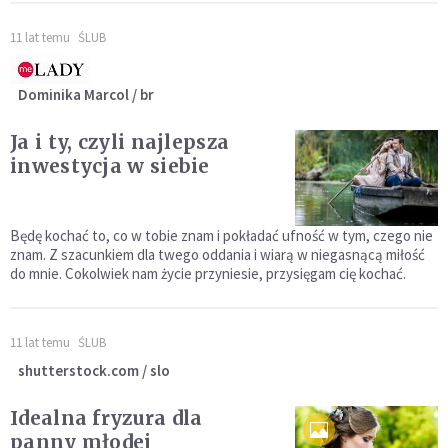
11 lat temu
ŚLUB
Dominika Marcol / br
Ja i ty, czyli najlepsza
inwestycja w siebie
Będę kochać to, co w tobie znam i pokładać ufność w tym, czego nie
znam. Z szacunkiem dla twego oddania i wiarą w niegasnącą miłość
do mnie. Cokolwiek nam życie przyniesie, przysięgam cię kochać.
11 lat temu
ŚLUB
shutterstock.com / slo
Idealna fryzura dla
panny młodej