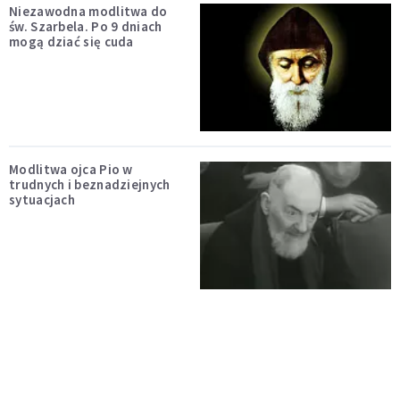
Niezawodna modlitwa do
św. Szarbela. Po 9 dniach
mogą dziać się cuda
Modlitwa ojca Pio w
trudnych i beznadziejnych
sytuacjach