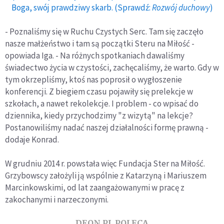
Boga, swój prawdziwy skarb. (Sprawdź:
Rozwój duchowy
)
- Poznaliśmy się w Ruchu Czystych Serc. Tam się zaczęło
nasze małżeństwo i tam są początki Steru na Miłość -
opowiada Iga. - Na różnych spotkaniach dawaliśmy
świadectwo życia w czystości, zachęcaliśmy, że warto. Gdy w
tym okrzepliśmy, ktoś nas poprosił o wygłoszenie
konferencji. Z biegiem czasu pojawiły się prelekcje w
szkołach, a nawet rekolekcje. I problem - co wpisać do
dziennika, kiedy przychodzimy "z wizytą" na lekcje?
Postanowiliśmy nadać naszej działalności formę prawną -
dodaje Konrad.
W grudniu 2014 r. powstała więc Fundacja Ster na Miłość.
Grzybowscy założyli ją wspólnie z Katarzyną i Mariuszem
Marcinkowskimi, od lat zaangażowanymi w pracę z
zakochanymi i narzeczonymi.
DEON.PL POLECA