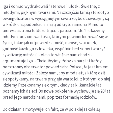
Iga i Konrad wydrukowali "sterowe" ulotki. Świetne, z
młodymi, pięknymi twarzami. Na szczęście łamią stereotyp
ewangelizatora w wyciągniętym swetrze, bo dziewczyny są
w krótkich spodenkach i mają odkryte ramiona. Mimo to
pierwsza strona folderu trąci… patosem. "Jeśli ukażemy
młodym ludziom wartości, którymi powinni kierować się w
życiu, takie jak odpowiedzialność, miłość, szacunek,
godność każdego człowieka, wspólnie będziemy tworzyć
cywilizację miłości". - Ale o to właśnie nam chodzi -
argumentuje Iga. - Chcielibyśmy, żeby za parę lat każdy
bezstronny obserwator powiedział o Polsce, że jest krajem
cywilizacji miłości. Zależy nam, aby młodzież, z którą dziś
się spotykamy, na trwałe przyjęła wartości, z którymi do niej
idziemy. Przekonamy się o tym, kiedy za kilkanaście lat
poznamy ich dzieci. Bo nowe pokolenie wychowuje się 20 lat
przed jego narodzinami, poprzez formację rodziców.
Do działania motywuje ich fakt, że w polskiej szkole są