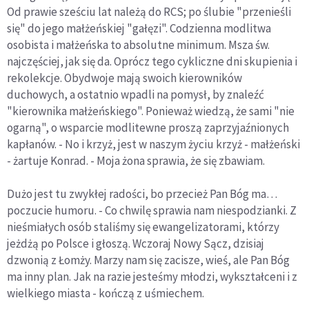
Od prawie sześciu lat należą do RCS; po ślubie "przenieśli
się" do jego małżeńskiej "gałęzi". Codzienna modlitwa
osobista i małżeńska to absolutne minimum. Msza św.
najczęściej, jak się da. Oprócz tego cykliczne dni skupienia i
rekolekcje. Obydwoje mają swoich kierowników
duchowych, a ostatnio wpadli na pomysł, by znaleźć
"kierownika małżeńskiego". Ponieważ wiedzą, że sami "nie
ogarną", o wsparcie modlitewne proszą zaprzyjaźnionych
kapłanów. - No i krzyż, jest w naszym życiu krzyż - małżeński
- żartuje Konrad. - Moja żona sprawia, że się zbawiam.
Dużo jest tu zwykłej radości, bo przecież Pan Bóg ma…
poczucie humoru. - Co chwilę sprawia nam niespodzianki. Z
nieśmiałych osób staliśmy się ewangelizatorami, którzy
jeżdżą po Polsce i głoszą. Wczoraj Nowy Sącz, dzisiaj
dzwonią z Łomży. Marzy nam się zacisze, wieś, ale Pan Bóg
ma inny plan. Jak na razie jesteśmy młodzi, wykształceni i z
wielkiego miasta - kończą z uśmiechem.