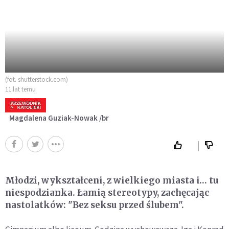
(fot. shutterstock.com)
11 lat temu
Magdalena Guziak-Nowak /br
Młodzi, wykształceni, z wielkiego miasta i… tu
niespodzianka. Łamią stereotypy, zachęcając
nastolatków: "Bez seksu przed ślubem".