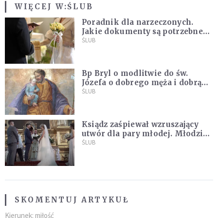
WIĘCEJ W:
ŚLUB
Poradnik dla narzeczonych.
Jakie dokumenty są potrzebne
do ślubu konkordatowego?
ŚLUB
Bp Bryl o modlitwie do św.
Józefa o dobrego męża i dobrą
żonę: Nie bójmy się wołać do
ŚLUB
Boga tak, jak potrafimy
Ksiądz zaśpiewał wzruszający
utwór dla pary młodej. Młodzi
nie kryli wzruszenia [MUZYKA]
ŚLUB
SKOMENTUJ ARTYKUŁ
Kierunek: miłość