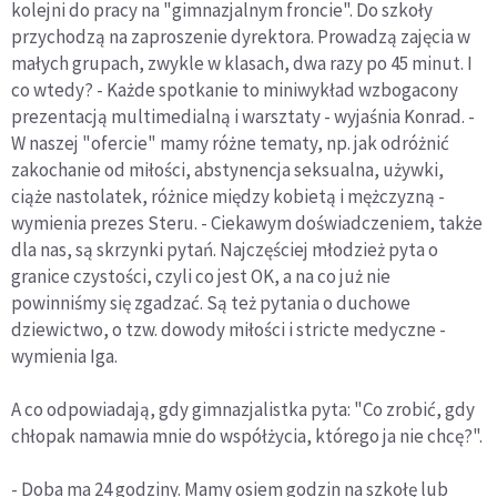
kolejni do pracy na "gimnazjalnym froncie". Do szkoły
przychodzą na zaproszenie dyrektora. Prowadzą zajęcia w
małych grupach, zwykle w klasach, dwa razy po 45 minut. I
co wtedy? - Każde spotkanie to miniwykład wzbogacony
prezentacją multimedialną i warsztaty - wyjaśnia Konrad. -
W naszej "ofercie" mamy różne tematy, np. jak odróżnić
zakochanie od miłości, abstynencja seksualna, używki,
ciąże nastolatek, różnice między kobietą i mężczyzną -
wymienia prezes Steru. - Ciekawym doświadczeniem, także
dla nas, są skrzynki pytań. Najczęściej młodzież pyta o
granice czystości, czyli co jest OK, a na co już nie
powinniśmy się zgadzać. Są też pytania o duchowe
dziewictwo, o tzw. dowody miłości i stricte medyczne -
wymienia Iga.
A co odpowiadają, gdy gimnazjalistka pyta: "Co zrobić, gdy
chłopak namawia mnie do współżycia, którego ja nie chcę?".
- Doba ma 24 godziny. Mamy osiem godzin na szkołę lub