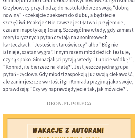
Gimnazjum albo liceum. Godzina wychowawcza. Iga i Konrad
Grzybowscy przychodzą do nastolatków ze swoją "dobrą
nowiną" - czekajcie z seksem do ślubu, a będziecie
szczęśliwi. Reakcje? Nie zawsze jest łatwo i przyjemnie,
czasami napotykają ścianę. Szczególnie wtedy, gdy zamiast
merytorycznych pytań czytają na anonimowych
karteczkach: "Jesteście staroświeccy" albo "Bóg nie
istnieje, szatan wygra". Innym razem młodzież ich testuje,
czy są spoko. Gimnazjaliści pytają wtedy: "Lubicie wódkę?",
"Konrad, ile bierzesz na klatę?". Jest jeszcze jedna grupa
pytań - życiowe. Gdy młodzi zaspokoją już swoją ciekawość,
ale zanim jeszcze wartości Igi i Konrada przyjmą jako swoje,
sprawdzają: "Czy wy naprawdę żyjecie tak, jak mówicie?".
DEON.PL POLECA