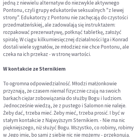
jedną z niewielu alternatyw do niezwykle aktywnego
Pontonu, czyli grupy edukatorów seksualnych "z lewej
strony". Edukatorzy z Pontonu nie zachęcają do czystości
przedmałżeńskiej, ale zadowalają się instruktażem:
rozpakować prezerwatywę, połknąć tabletkę, założyć
spiralę. W ciągu kilkumiesięcznej działalności Iga i Konrad
dostali wiele sygnałów, że młodzież nie chce Pontonu, ale
czeka na ich przekaz - w stronę wartości.
W kontakcie ze Sternikiem
To ogromna odpowiedzialność. Młodzi małżonkowie
przyznają, że czasem niemal fizycznie czują na swoich
barkach ciężar zobowiązania do służby Bogu i ludziom.
Jednocześnie wiedzą, że z pustego i Salomon nie naleje.
Żeby dać, trzeba mieć. Żeby mieć, trzeba prosić. I być w
stałym kontakcie z Najwyższym Sternikiem. - Nie ma nic
piękniejszego, niż służyć Bogu. Wszystko, co robimy, robimy
w Jego imię, bo sami z siebie nic nie możemy - przekonują.