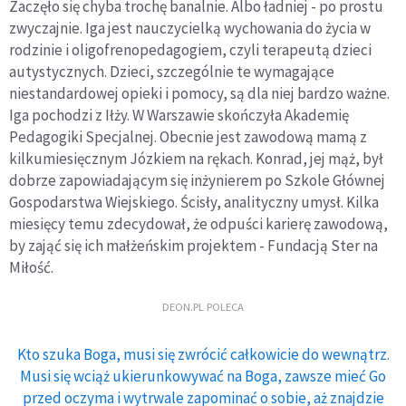
Zaczęło się chyba trochę banalnie. Albo ładniej - po prostu
zwyczajnie. Iga jest nauczycielką wychowania do życia w
rodzinie i oligofrenopedagogiem, czyli terapeutą dzieci
autystycznych. Dzieci, szczególnie te wymagające
niestandardowej opieki i pomocy, są dla niej bardzo ważne.
Iga pochodzi z Iłży. W Warszawie skończyła Akademię
Pedagogiki Specjalnej. Obecnie jest zawodową mamą z
kilkumiesięcznym Józkiem na rękach. Konrad, jej mąż, był
dobrze zapowiadającym się inżynierem po Szkole Głównej
Gospodarstwa Wiejskiego. Ścisły, analityczny umysł. Kilka
miesięcy temu zdecydował, że odpuści karierę zawodową,
by zająć się ich małżeńskim projektem - Fundacją Ster na
Miłość.
DEON.PL POLECA
Kto szuka Boga, musi się zwrócić całkowicie do wewnątrz.
Musi się wciąż ukierunkowywać na Boga, zawsze mieć Go
przed oczyma i wytrwale zapominać o sobie, aż znajdzie