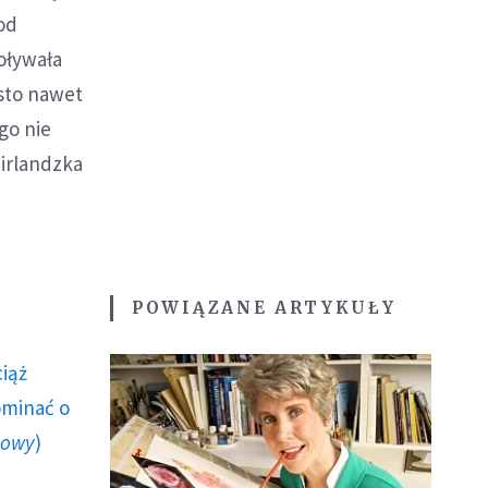
 od
oływała
ęsto nawet
go nie
 irlandzka
POWIĄZANE ARTYKUŁY
ciąż
ominać o
howy
)