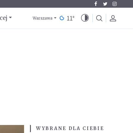
11
°
cej
Warszawa
WYBRANE DLA CIEBIE