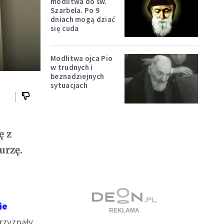
modlitwa do św.
Szarbela. Po 9
dniach mogą dziać
się cuda
Modlitwa ojca Pio
w trudnych i
beznadziejnych
sytuacjach
ę z
urzę.
ie
rzyznały