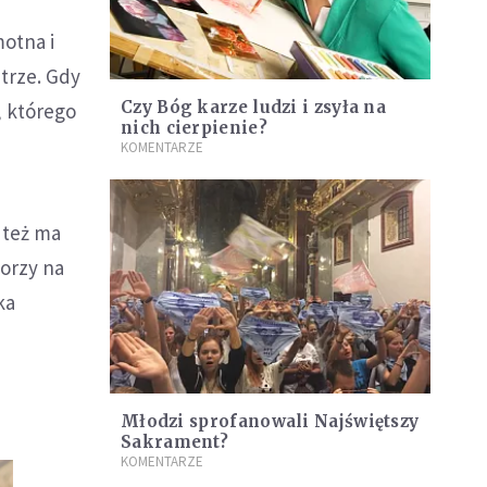
otna i
trze. Gdy
Czy Bóg karze ludzi i zsyła na
, którego
nich cierpienie?
KOMENTARZE
 też ma
horzy na
ka
Młodzi sprofanowali Najświętszy
Sakrament?
KOMENTARZE