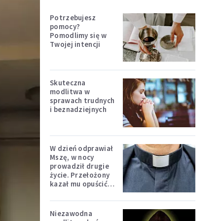
Potrzebujesz
pomocy?
Pomodlimy się w
Twojej intencji
Skuteczna
modlitwa w
sprawach trudnych
i beznadziejnych
W dzień odprawiał
Mszę, w nocy
prowadził drugie
życie. Przełożony
kazał mu opuścić
zakon
Niezawodna