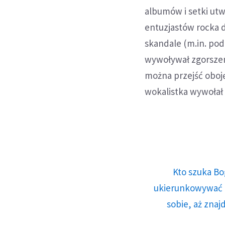
albumów i setki utw
entuzjastów rocka 
skandale (m.in. poda
wywoływał zgorszeni
można przejść oboję
wokalistka wywołał 
Kto szuka Bo
ukierunkowywać n
sobie, aż znaj