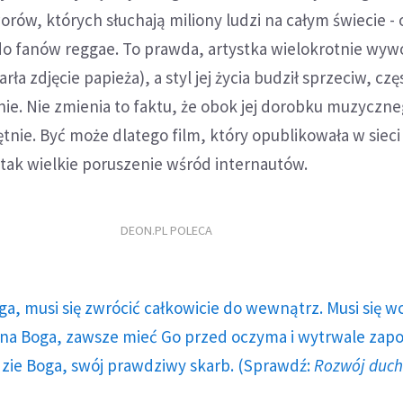
orów, których słuchają miliony ludzi na całym świecie -
do fanów reggae. To prawda, artystka wielokrotnie wyw
rła zdjęcie papieża), a styl jej życia budził sprzeciw, cz
e. Nie zmienia to faktu, że obok jej dorobku muzyczne
tnie. Być może dlatego film, który opublikowała w sieci
tak wielkie poruszenie wśród internautów.
DEON.PL POLECA
ga, musi się zwrócić całkowicie do wewnątrz. Musi się w
a Boga, zawsze mieć Go przed oczyma i wytrwale zap
dzie Boga, swój prawdziwy skarb. (Sprawdź:
Rozwój duc