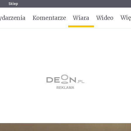
g
Sklep
Wię
darzenia
Komentarze
Wiara
Wideo