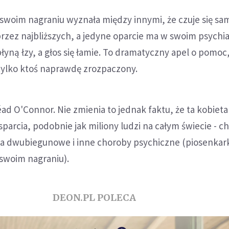
swoim nagraniu wyznała między innymi, że czuje się sam
rzez najbliższych, a jedyne oparcie ma w swoim psychia
płyną łzy, a głos się łamie. To dramatyczny apel o pomoc
ylko ktoś naprawdę zrozpaczony.
éad O'Connor. Nie zmienia to jednak faktu, że ta kobieta
arcia, podobnie jak miliony ludzi na całym świecie - c
ia dwubiegunowe i inne choroby psychiczne (piosenkar
swoim nagraniu).
DEON.PL POLECA