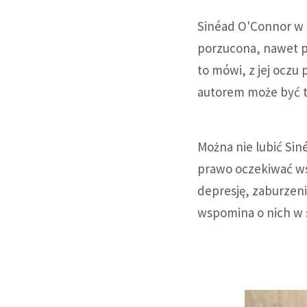
Sinéad O'Connor w 
porzucona, nawet p
to mówi, z jej oczu 
autorem może być t
Można nie lubić Sin
prawo oczekiwać wsp
depresję, zaburzen
wspomina o nich w 