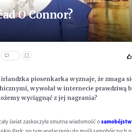
éad O'Connor?
irlandzka piosenkarka wyznaje, że zmaga si
hicznymi, wywołał w internecie prawdziwą b
ożemy wyciągnąć z jej nagrania?
 cały świat zaskoczyła smutna wiadomość o
samobójstw
Linkin Park; po tym wydarzeniu do myśli samobójczych p