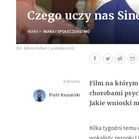
Czego uczy nas Sin
WIARA
WIARA I SPOŁECZEŃSTWO
(fot. Billion Dollars / youtube.com)
8 lat temu
Film na którym 
chorobami psyc
Piotr Kosiarski
Jakie wnioski m
Kilka tygodni temu
wokalisty zespołu 