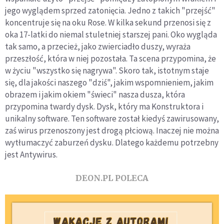
jego wyglądem sprzed zatonięcia. Jedno z takich "przejść"
koncentruje się na oku Rose. W kilka sekund przenosi się z
oka 17-latki do niemal stuletniej starszej pani. Oko wygląda
tak samo, a przecież, jako zwierciadło duszy, wyraża
przeszłość, która w niej pozostała. Ta scena przypomina, że
w życiu "wszystko się nagrywa". Skoro tak, istotnym staje
się, dla jakości naszego "dziś", jakim wspomnieniem, jakim
obrazem i jakim okiem "świeci" nasza dusza, która
przypomina twardy dysk. Dysk, który ma Konstruktora i
unikalny software. Ten software został kiedyś zawirusowany,
zaś wirus przenoszony jest drogą płciową. Inaczej nie można
wytłumaczyć zaburzeń dysku. Dlatego każdemu potrzebny
jest Antywirus.
DEON.PL POLECA