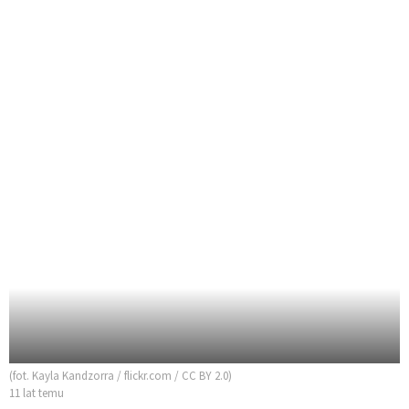
(fot. Kayla Kandzorra / flickr.com / CC BY 2.0)
11 lat temu