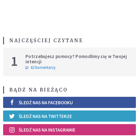
NAJCZĘŚCIEJ CZYTANE
1
Potrzebujesz pomocy? Pomodlimy się w Twojej
intencji
62 komentarzy
BĄDŹ NA BIEŻĄCO
ŚLEDŹ NAS NA FACEBOOKU
ŚLEDŹ NAS NA TWITTERZE
ŚLEDŹ NAS NA INSTAGRAMIE