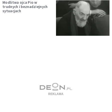
Modlitwa ojca Pio w
trudnych i beznadziejnych
sytuacjach