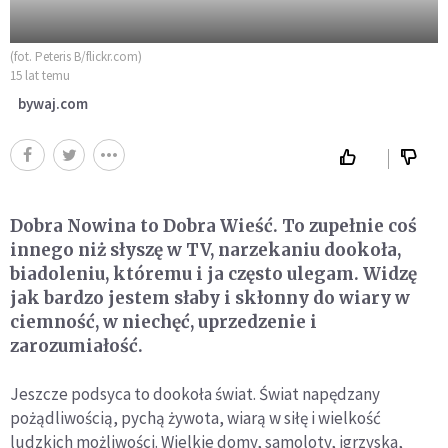
(fot. Peteris B/flickr.com)
15 lat temu
bywaj.com
Dobra Nowina to Dobra Wieść. To zupełnie coś
innego niż słyszę w TV, narzekaniu dookoła,
biadoleniu, któremu i ja często ulegam. Widzę
jak bardzo jestem słaby i skłonny do wiary w
ciemność, w niechęć, uprzedzenie i
zarozumiałość.
Jeszcze podsyca to dookoła świat. Świat napędzany
pożądliwością, pychą żywota, wiarą w siłę i wielkość
ludzkich możliwości. Wielkie domy, samoloty, igrzyska,