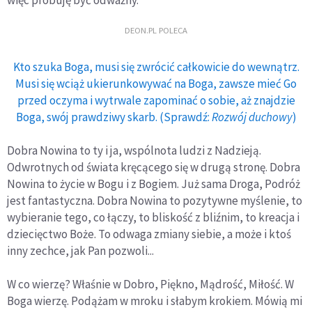
więc próbuję być odważny.
DEON.PL POLECA
Kto szuka Boga, musi się zwrócić całkowicie do wewnątrz.
Musi się wciąż ukierunkowywać na Boga, zawsze mieć Go
przed oczyma i wytrwale zapominać o sobie, aż znajdzie
Boga, swój prawdziwy skarb. (Sprawdź:
Rozwój duchowy
)
Dobra Nowina to ty i ja, wspólnota ludzi z Nadzieją.
Odwrotnych od świata kręcącego się w drugą stronę. Dobra
Nowina to życie w Bogu i z Bogiem. Już sama Droga, Podróż
jest fantastyczna. Dobra Nowina to pozytywne myślenie, to
wybieranie tego, co łączy, to bliskość z bliźnim, to kreacja i
dziecięctwo Boże. To odwaga zmiany siebie, a może i ktoś
inny zechce, jak Pan pozwoli...
W co wierzę? Właśnie w Dobro, Piękno, Mądrość, Miłość. W
Boga wierzę. Podążam w mroku i słabym krokiem. Mówią mi