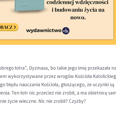
brego łotra", Dyzmasa, bo takie jego imię przekazała 
asem wykorzystywane przez wrogów Kościoła Katolickieg
o błędu nauczania Kościoła, głoszącego, że uczynki s
nia. Ten łotr nic przecież nie zrobił, a ma obietnicę s
nie życie wieczne. Nic nie zrobił? Czyżby?