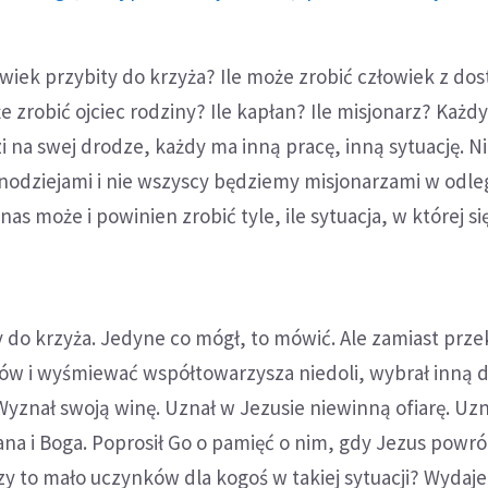
owiek przybity do krzyża? Ile może zrobić człowiek z d
 zrobić ojciec rodziny? Ile kapłan? Ile misjonarz? Każdy
i na swej drodze, każdy ma inną pracę, inną sytuację. N
odziejami i nie wszyscy będziemy misjonarzami w odle
 nas może i powinien zrobić tyle, ile sytuacja, w której si
 do krzyża. Jedyne co mógł, to mówić. Ale zamiast prze
w i wyśmiewać współtowarzysza niedoli, wybrał inną d
 Wyznał swoją winę. Uznał w Jezusie niewinną ofiarę. Uzn
na i Boga. Poprosił Go o pamięć o nim, gdy Jezus powró
y to mało uczynków dla kogoś w takiej sytuacji? Wydaje 