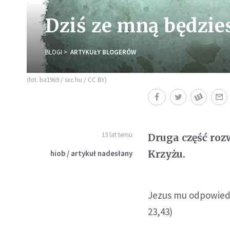
Dziś ze mną będzie
BLOGI
ARTYKUŁY BLOGERÓW
(fot. ba1969 / sxc.hu / CC BY)
13 lat temu
Druga część roz
Krzyżu.
hiob / artykuł nadesłany
Jezus mu odpowiedzi
23,43)