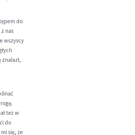
ostępem do
 z nas
ie wszyscy
głych
ę znalazł,
klinać
rogę.
ał też w
ci do
mi się, że