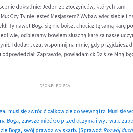
 scenie dokładnie: Jeden ze złoczyńców, których tam
Mu: Czy Ty nie jesteś Mesjaszem? Wybaw więc siebie i n
ekł: Ty nawet Boga się nie boisz, chociaż tę samą karę p
iedliwie, odbieramy bowiem słuszną karę za nasze uczyn
zynił. I dodał: Jezu, wspomnij na mnie, gdy przyjdziesz 
u odpowiedział: Zaprawdę, powiadam ci: Dziś ze Mną bę
DEON.PL POLECA
ga, musi się zwrócić całkowicie do wewnątrz. Musi się w
a Boga, zawsze mieć Go przed oczyma i wytrwale zap
dzie Boga, swój prawdziwy skarb. (Sprawdź:
Rozwój duc