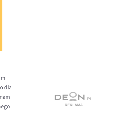
nam
o dla
ą nam
amego