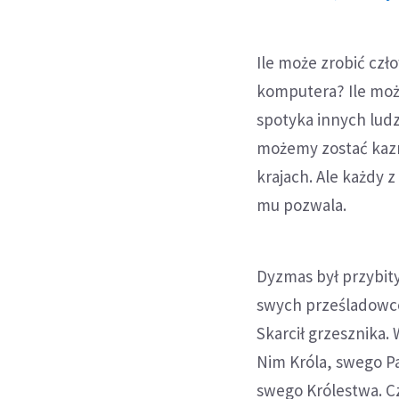
Ile może zrobić czł
komputera? Ile może
spotyka innych ludz
możemy zostać kazn
krajach. Ale każdy z
mu pozwala.
Dyzmas był przybity
swych prześladowcó
Skarcił grzesznika.
Nim Króla, swego Pa
swego Królestwa. Cz