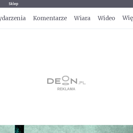
g
Sklep
Wię
darzenia
Komentarze
Wiara
Wideo