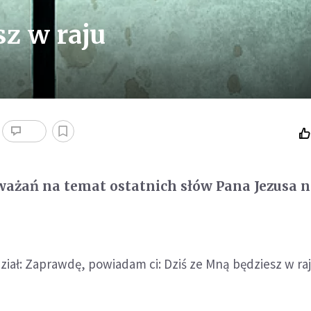
sz w raju
ważań na temat ostatnich słów Pana Jezusa 
ał: Zaprawdę, powiadam ci: Dziś ze Mną będziesz w raj