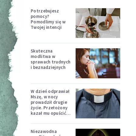
Potrzebujesz
pomocy?
Pomodlimy się w
Twojej intencji
Skuteczna
modlitwa w
sprawach trudnych
i beznadziejnych
W dzień odprawiał
Mszę, w nocy
prowadził drugie
życie. Przełożony
kazał mu opuścić
zakon
Niezawodna