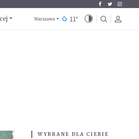
11
°
cej
Warszawa
WYBRANE DLA CIEBIE