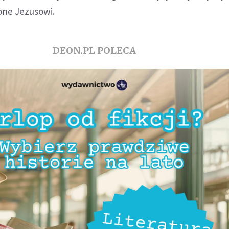
one Jezusowi.
DEON.PL POLECA