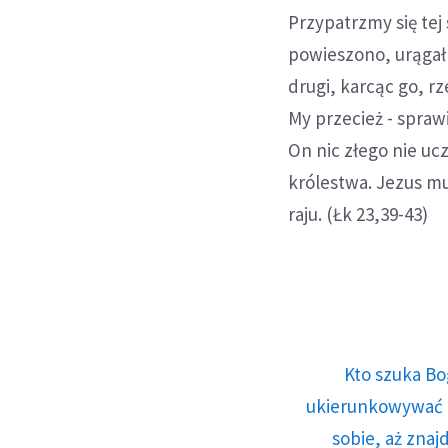
Przypatrzmy się tej
powieszono, urągał 
drugi, karcąc go, rz
My przecież - spraw
On nic złego nie uc
królestwa. Jezus m
raju. (Łk 23,39-43)
Kto szuka Bo
ukierunkowywać n
sobie, aż znaj