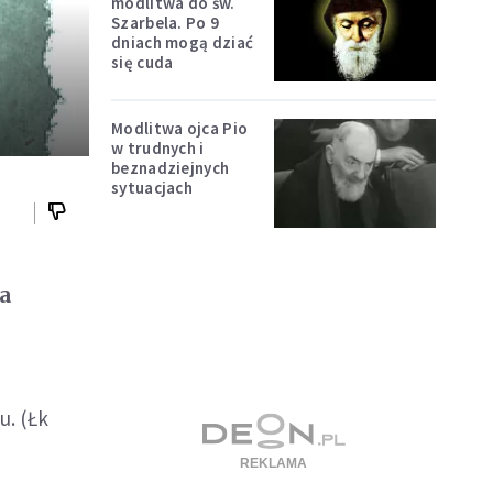
modlitwa do św.
Szarbela. Po 9
dniach mogą dziać
się cuda
Modlitwa ojca Pio
w trudnych i
beznadziejnych
sytuacjach
na
u. (Łk