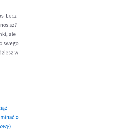
as. Lecz
onosisz?
ki, ale
do swego
dziesz w
ciąż
ominać o
howy
)