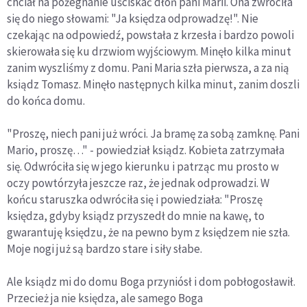
chciał na pożegnanie uściskać dłoń pani Marii. Ona zwróciła
się do niego słowami: "Ja księdza odprowadzę!". Nie
czekając na odpowiedź, powstała z krzesła i bardzo powoli
skierowała się ku drzwiom wyjściowym. Minęło kilka minut
zanim wyszliśmy z domu. Pani Maria szła pierwsza, a za nią
ksiądz Tomasz. Minęło następnych kilka minut, zanim doszli
do końca domu.
"Proszę, niech pani już wróci. Ja bramę za sobą zamknę. Pani
Mario, proszę…" - powiedział ksiądz. Kobieta zatrzymała
się. Odwróciła się w jego kierunku i patrząc mu prosto w
oczy powtórzyła jeszcze raz, że jednak odprowadzi. W
końcu staruszka odwróciła się i powiedziała: "Proszę
księdza, gdyby ksiądz przyszedł do mnie na kawę, to
gwarantuję księdzu, że na pewno bym z księdzem nie szła.
Moje nogi już są bardzo stare i siły słabe.
Ale ksiądz mi do domu Boga przyniósł i dom pobłogosławił.
Przecież ja nie księdza, ale samego Boga