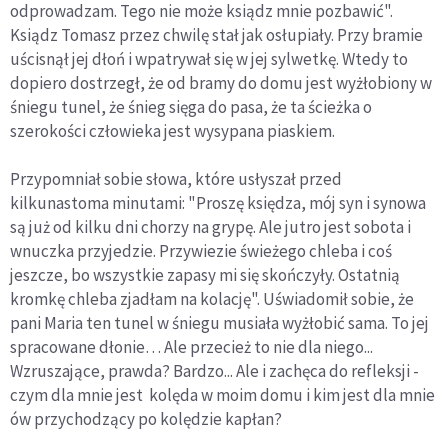
odprowadzam. Tego nie może ksiądz mnie pozbawić".
Ksiądz Tomasz przez chwilę stał jak osłupiały. Przy bramie
uścisnął jej dłoń i wpatrywał się w jej sylwetkę. Wtedy to
dopiero dostrzegł, że od bramy do domu jest wyżłobiony w
śniegu tunel, że śnieg sięga do pasa, że ta ścieżka o
szerokości człowieka jest wysypana piaskiem.
Przypomniał sobie słowa, które usłyszał przed
kilkunastoma minutami: "Proszę księdza, mój syn i synowa
są już od kilku dni chorzy na grypę. Ale jutro jest sobota i
wnuczka przyjedzie. Przywiezie świeżego chleba i coś
jeszcze, bo wszystkie zapasy mi się skończyły. Ostatnią
kromkę chleba zjadłam na kolację". Uświadomił sobie, że
pani Maria ten tunel w śniegu musiała wyżłobić sama. To jej
spracowane dłonie… Ale przecież to nie dla niego...
Wzruszające, prawda? Bardzo... Ale i zachęca do refleksji -
czym dla mnie jest kolęda w moim domu i kim jest dla mnie
ów przychodzący po kolędzie kapłan?