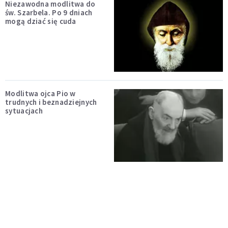
Niezawodna modlitwa do
św. Szarbela. Po 9 dniach
mogą dziać się cuda
Modlitwa ojca Pio w
trudnych i beznadziejnych
sytuacjach