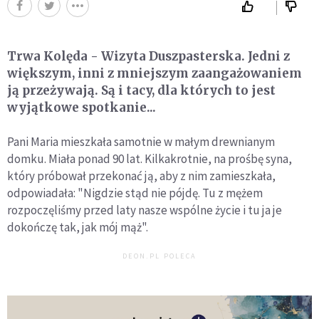
Trwa Kolęda - Wizyta Duszpasterska. Jedni z
większym, inni z mniejszym zaangażowaniem
ją przeżywają. Są i tacy, dla których to jest
wyjątkowe spotkanie...
Pani Maria mieszkała samotnie w małym drewnianym
domku. Miała ponad 90 lat. Kilkakrotnie, na prośbę syna,
który próbował przekonać ją, aby z nim zamieszkała,
odpowiadała: "Nigdzie stąd nie pójdę. Tu z mężem
rozpoczęliśmy przed laty nasze wspólne życie i tu ja je
dokończę tak, jak mój mąż".
DEON.PL POLECA