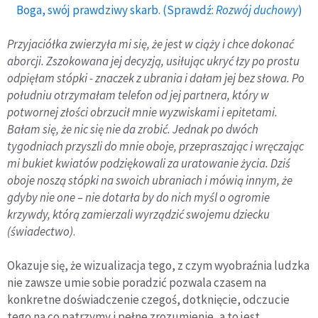
Boga, swój prawdziwy skarb. (Sprawdź:
Rozwój duchowy
)
Przyjaciółka zwierzyła mi się, że jest w ciąży i chce dokonać
aborcji. Zszokowana jej decyzją, usiłując ukryć łzy po prostu
odpięłam stópki - znaczek z ubrania i dałam jej bez słowa. Po
południu otrzymałam telefon od jej partnera, który w
potwornej złości obrzucił mnie wyzwiskami i epitetami.
Bałam się, że nic się nie da zrobić. Jednak po dwóch
tygodniach przyszli do mnie oboje, przepraszając i wręczając
mi bukiet kwiatów podziękowali za uratowanie życia. Dziś
oboje noszą stópki na swoich ubraniach i mówią innym, że
gdyby nie one – nie dotarła by do nich myśl o ogromie
krzywdy, którą zamierzali wyrządzić swojemu dziecku
(świadectwo)
.
Okazuje się, że wizualizacja tego, z czym wyobraźnia ludzka
nie zawsze umie sobie poradzić pozwala czasem na
konkretne doświadczenie czegoś, dotknięcie, odczucie
tego na co patrzymy i pełne zrozumienie, a to jest