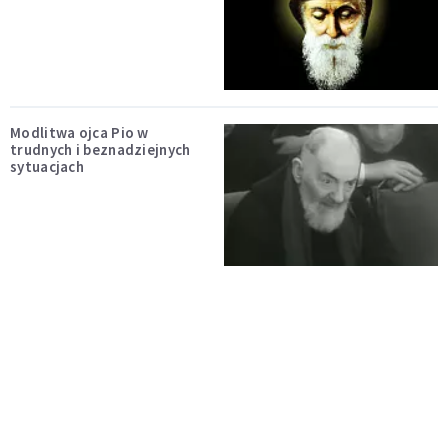
Modlitwa ojca Pio w
trudnych i beznadziejnych
sytuacjach