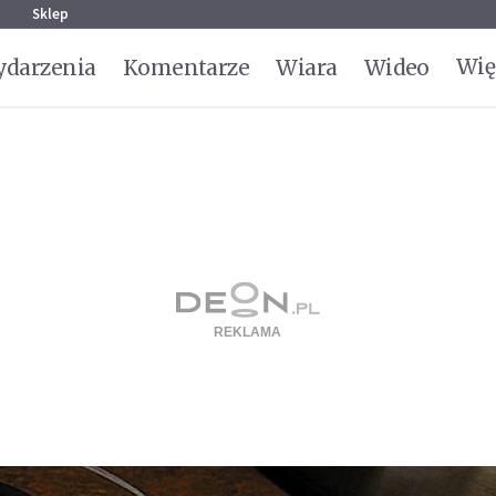
g
Sklep
Wię
darzenia
Komentarze
Wiara
Wideo