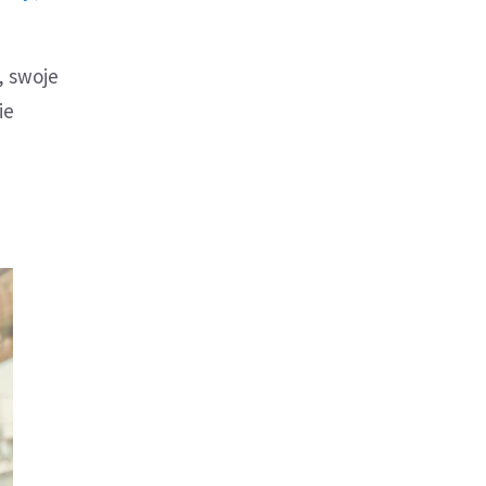
, swoje
ie