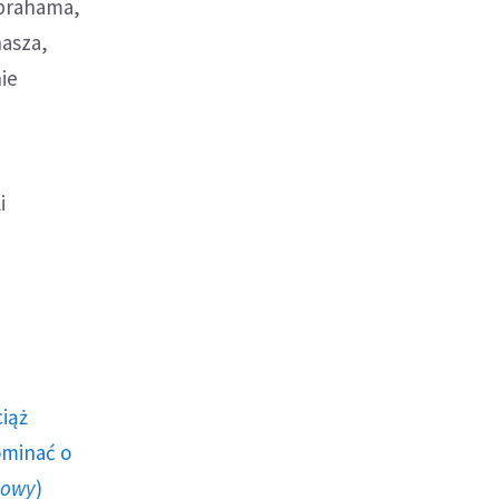
Abrahama,
nasza,
ie
i
ciąż
ominać o
howy
)