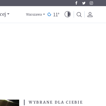
11
°
cej
Warszawa
WYBRANE DLA CIEBIE