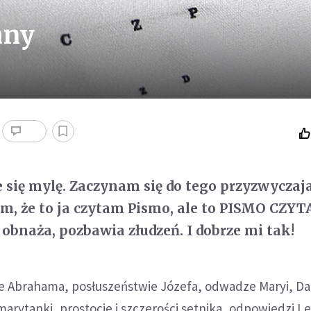
any
e się mylę. Zaczynam się do tego przyzwyczaj
em, że to ja czytam Pismo, ale to PISMO CZY
 obnaża, pozbawia złudzeń. I dobrze mi tak!
e Abrahama, posłuszeństwie Józefa, odwadze Maryi, Da
arytanki, prostocie i szczerości setnika, odpowiedzi L