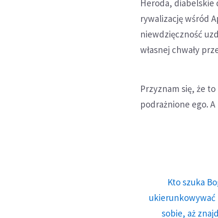
Heroda, diabelskie 
rywalizację wśród A
niewdzięczność uzd
własnej chwały przez
Przyznam się, że to
podrażnione ego. A
Kto szuka Bo
ukierunkowywać n
sobie, aż znaj