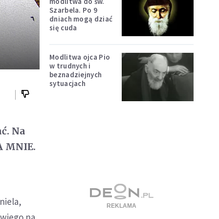
modlitwa do św.
Szarbela. Po 9
dniach mogą dziać
się cuda
Modlitwa ojca Pio
w trudnych i
beznadziejnych
sytuacjach
ać. Na
TA MNIE.
niela,
ewiego na