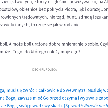
dziecięctwo tych, którzy najgłośniej powoływali się na 
postołów, obietnice bez pokrycia Piotra, lęk i obrazę Jo
rowionych trędowatych, nierząd, bunt, zdradę i szukan
 wielu innych, to czuję się jak w rodzinie....
 boli. A może boli urażone dobre mniemanie o sobie. Czyl
 może, Tego, do którego należy moje ego?
DEON.PL POLECA
ga, musi się zwrócić całkowicie do wewnątrz. Musi się w
a Boga, zawsze mieć Go przed oczyma i wytrwale zap
dzie Boga, swój prawdziwy skarb. (Sprawdź:
Rozwój duc