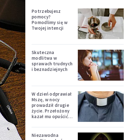
Potrzebujesz
pomocy?
Pomodlimy się w
Twojej intencji
Skuteczna
modlitwa w
sprawach trudnych
i beznadziejnych
W dzień odprawiał
Mszę, w nocy
prowadził drugie
życie. Przełożony
kazał mu opuścić
zakon
Niezawodna