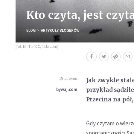
Kto czyta, jest czyt
BLOGI
ARTYKUŁY BLOGERÓW
(fot. Mr. T in DC/flickr.com)
15 lat temu
Jak zwykle stal
przykład sądził
bywaj.com
Przecina na pół,
Gdy czytam o wierz
spontaniczności Sam