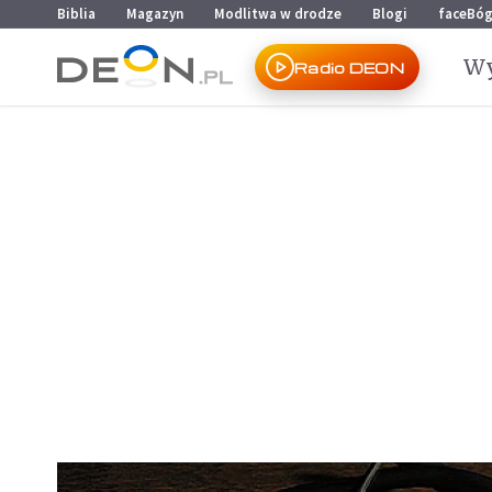
Przejdź do menu głównego
Przejdź do treści
Biblia
Magazyn
Modlitwa w drodze
Blogi
faceBó
Wy
Radio DEON