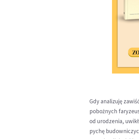
Gdy analizuję zawiś
pobożnych faryzeus
od urodzenia, uwikła
pychę budowniczych