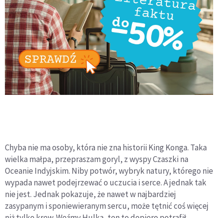
Chyba nie ma osoby, która nie zna historii King Konga. Taka
wielka małpa, przepraszam goryl, z wyspy Czaszki na
Oceanie Indyjskim. Niby potwór, wybryk natury, którego nie
wypada nawet podejrzewać o uczucia i serce. A jednak tak
nie jest. Jednak pokazuje, że nawet w najbardziej
zasypanym i sponiewieranym sercu, może tętnić coś więcej
niż tylko krew. Weźmy Hulka, ten to dopiero potrafił