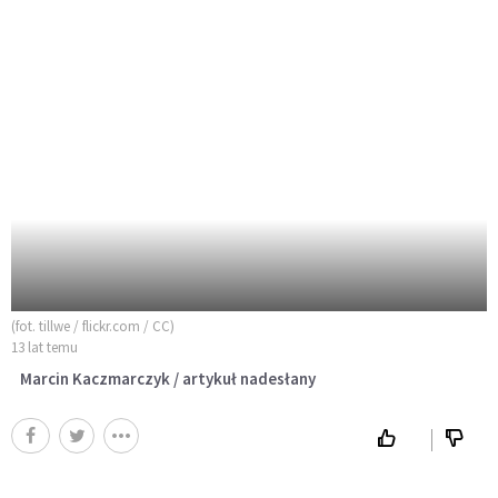
(fot. tillwe / flickr.com / CC)
13 lat temu
Marcin Kaczmarczyk / artykuł nadesłany