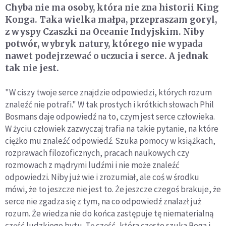
Chyba nie ma osoby, która nie zna historii King
Konga. Taka wielka małpa, przepraszam goryl,
z wyspy Czaszki na Oceanie Indyjskim. Niby
potwór, wybryk natury, którego nie wypada
nawet podejrzewać o uczucia i serce. A jednak
tak nie jest.
"W ciszy twoje serce znajdzie odpowiedzi, których rozum
znaleźć nie potrafi." W tak prostych i krótkich słowach Phil
Bosmans daje odpowiedź na to, czym jest serce człowieka.
W życiu człowiek zazwyczaj trafia na takie pytanie, na które
ciężko mu znaleźć odpowiedź. Szuka pomocy w książkach,
rozprawach filozoficznych, pracach naukowych czy
rozmowach z mądrymi ludźmi i nie może znaleźć
odpowiedzi. Niby już wie i zrozumiał, ale coś w środku
mówi, że to jeszcze nie jest to. Że jeszcze czegoś brakuje, że
serce nie zgadza się z tym, na co odpowiedź znalazł już
rozum. Że wiedza nie do końca zastępuje tę niematerialną
część ludzkiego bytu. Tę część, która często szuka Boga i