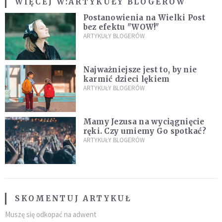
WIĘCEJ W:
ARTYKUŁY BLOGERÓW
Postanowienia na Wielki Post
bez efektu "WOW!"
ARTYKUŁY BLOGERÓW
Najważniejsze jest to, by nie
karmić dzieci lękiem
ARTYKUŁY BLOGERÓW
Mamy Jezusa na wyciągnięcie
ręki. Czy umiemy Go spotkać?
ARTYKUŁY BLOGERÓW
SKOMENTUJ ARTYKUŁ
Muszę się odkopać na adwent