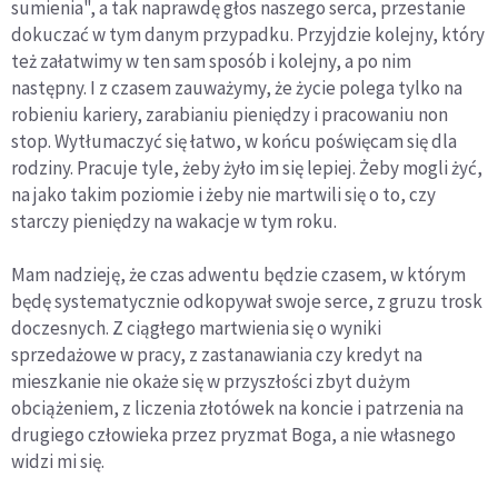
sumienia", a tak naprawdę głos naszego serca, przestanie
dokuczać w tym danym przypadku. Przyjdzie kolejny, który
też załatwimy w ten sam sposób i kolejny, a po nim
następny. I z czasem zauważymy, że życie polega tylko na
robieniu kariery, zarabianiu pieniędzy i pracowaniu non
stop. Wytłumaczyć się łatwo, w końcu poświęcam się dla
rodziny. Pracuje tyle, żeby żyło im się lepiej. Żeby mogli żyć,
na jako takim poziomie i żeby nie martwili się o to, czy
starczy pieniędzy na wakacje w tym roku.
Mam nadzieję, że czas adwentu będzie czasem, w którym
będę systematycznie odkopywał swoje serce, z gruzu trosk
doczesnych. Z ciągłego martwienia się o wyniki
sprzedażowe w pracy, z zastanawiania czy kredyt na
mieszkanie nie okaże się w przyszłości zbyt dużym
obciążeniem, z liczenia złotówek na koncie i patrzenia na
drugiego człowieka przez pryzmat Boga, a nie własnego
widzi mi się.