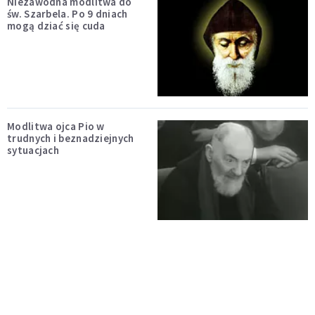
Niezawodna modlitwa do
św. Szarbela. Po 9 dniach
mogą dziać się cuda
Modlitwa ojca Pio w
trudnych i beznadziejnych
sytuacjach