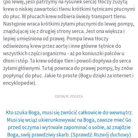
(po lewej, jeśli patrzymy na rysunek serca) tłoczy zużytą
krew o niskiej zawartości tlenu krótkimi tętnicami płucnymi
do płuc. W płucach krew odbiera świeży transport tlenu.
Następnie wraca krótkimi żyłami płucnymi do lewej pompy,
znajdującej się z drugiej strony serca. Jest ona większa i
lepiej umięśniona od prawej. Pompa lewa tłoczy
odświeżoną krew przez aortę i inne główne tętnice do
wszystkich części organizmu - aż po koniuszki palców u
dłoni i stóp. Ta krew oddaje tlen i powoli dopływa do serca
żyłami głównymi. Tutaj powraca do prawej pompy, by znów
popłynąć do płuc. Jakie to proste (Bogu dzięki za internet i
encyklopedie).
DEON.PL POLECA
Kto szuka Boga, musi się zwrócić całkowicie do wewnątrz.
Musi się wciąż ukierunkowywać na Boga, zawsze mieć Go
przed oczyma i wytrwale zapominać o sobie, aż znajdzie
Boga, swój prawdziwy skarb. (Sprawdź:
Rozwój duchowy
)