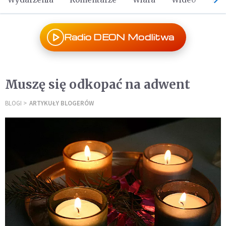
Radio DEON Modlitwa
Muszę się odkopać na adwent
BLOGI
ARTYKUŁY BLOGERÓW