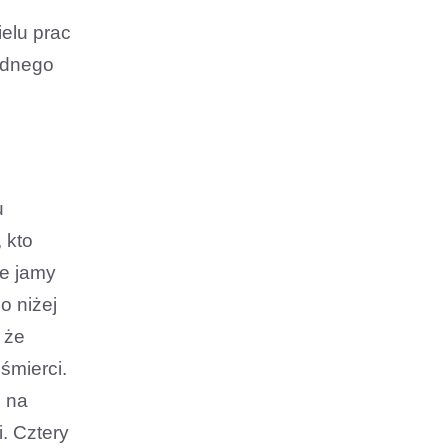
elu prac
jednego
u
 kto
we jamy
o niżej
 że
śmierci.
ę na
. Cztery