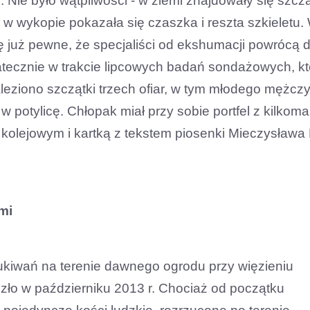
 Nie było wątpliwości - w ziemi znajdowały się szczą
 w wykopie pokazała się czaszka i reszta szkieletu.
ę już pewne, że specjaliści od ekshumacji powrócą 
atecznie w trakcie lipcowych badań sondażowych, kt
leziono szczątki trzech ofiar, w tym młodego mężcz
 w potylicę. Chłopak miał przy sobie portfel z kilkoma
 kolejowym i kartką z tekstem piosenki Mieczysława
mi
kiwań na terenie dawnego ogrodu przy więzieniu
zło w październiku 2013 r. Chociaż od początku