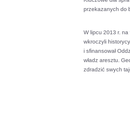
przekazanych do b
W lipcu 2013 r. n
wkroczyli historyc
i sfinansował Oddz
władz aresztu. Geo
zdradzić swych ta