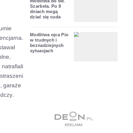
modlitwa do św.
Szarbela. Po 9
dniach mogą
dziać się cuda
sumie
Modlitwa ojca Pio
tencjarna.
w trudnych i
beznadziejnych
stawał
sytuacjach
lne,
natrafiali
astraszeni
ę, garaże
edczy.