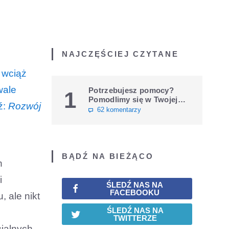
NAJCZĘŚCIEJ CZYTANE
 wciąż
wale
Potrzebujesz pomocy?
1
Pomodlimy się w Twojej
ź:
Rozwój
intencji
62 komentarzy
BĄDŹ NA BIEŻĄCO
h
i
ŚLEDŹ NAS NA
FACEBOOKU
 ale nikt
ŚLEDŹ NAS NA
TWITTERZE
jalnych