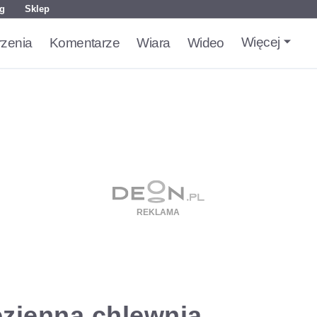
g
Sklep
Więcej
zenia
Komentarze
Wiara
Wideo
zienną chlewnią