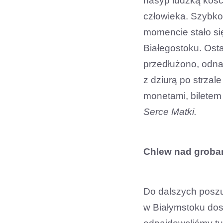
nasyp ludzką kość.
człowieka. Szybko
momencie stało si
Białegostoku. Ost
przedłużono, odna
z dziurą po strzale
monetami, biletem
Serce Matki.
Chlew nad groba
Do dalszych poszu
w Białymstoku dos