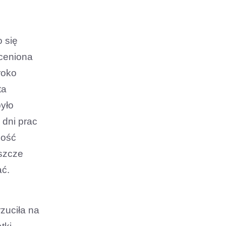
 się
oceniona
roko
ta
było
 dni prac
zość
eszcze
ać.
zuciła na