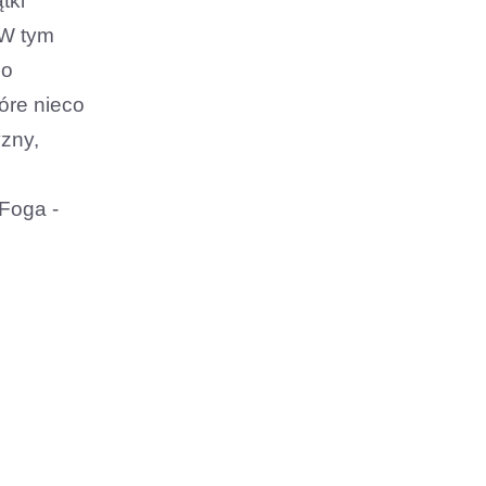
tki
 W tym
do
óre nieco
yzny,
 Foga -