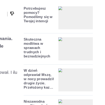
Potrzebujesz
pomocy?
Pomodlimy się w
Twojej intencji
wania.
Skuteczna
modlitwa w
le
sprawach
trudnych i
beznadziejnych
W dzień
wał. I ilu
odprawiał Mszę,
w nocy prowadził
drugie życie.
Przełożony kazał
mu opuścić
zakon
Niezawodna