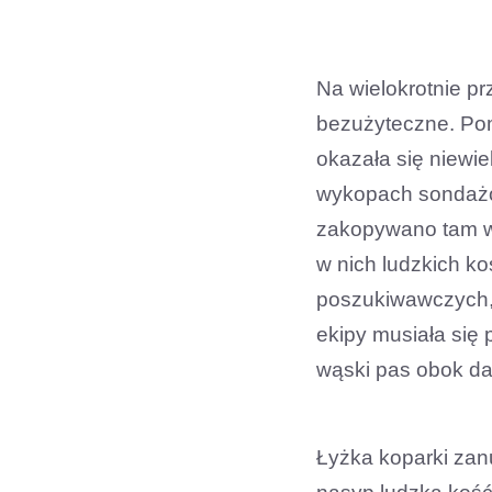
Na wielokrotnie p
bezużyteczne. Pomo
okazała się niewi
wykopach sondażo
zakopywano tam wi
w nich ludzkich ko
poszukiwawczych, 
ekipy musiała się
wąski pas obok da
Łyżka koparki zanu