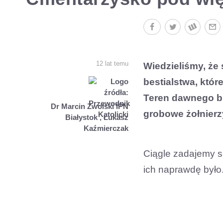
12 lat temu
Wiedzieliśmy, że 
bestialstwa, któr
Teren dawnego bi
Dr Marcin Zwolski IPN
grobowe żołnierz
Białystok , Łukasz
Kaźmierczak
Ciągle zadajemy sob
ich naprawdę było