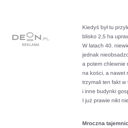
Kiedyś był tu przy
blisko 2,5 ha upraw
W latach 40. niew
jednak nieobsadzo
a potem chlewnie n
na kości, a nawet 
trzymali ten fakt 
i inne budynki gos
I już prawie nikt n
Mroczna tajemni