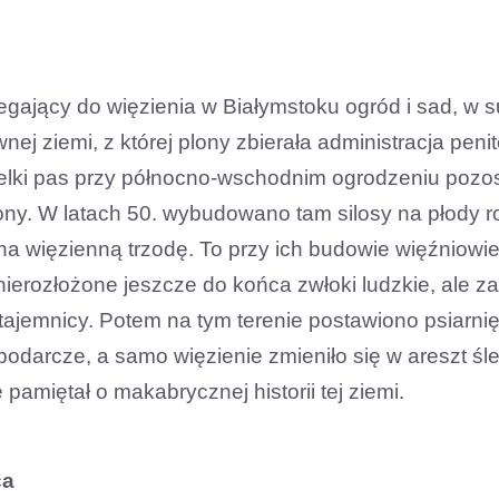
legający do więzienia w Białymstoku ogród i sad, w 
nej ziemi, z której plony zbierała administracja peni
ielki pas przy północno-wschodnim ogrodzeniu pozo
ny. W latach 50. wybudowano tam silosy na płody ro
a więzienną trzodę. To przy ich budowie więźniowie 
nierozłożone jeszcze do końca zwłoki ludzkie, ale z
w tajemnicy. Potem na tym terenie postawiono psiarni
podarcze, a samo więzienie zmieniło się w areszt śl
ie pamiętał o makabrycznej historii tej ziemi.
ca