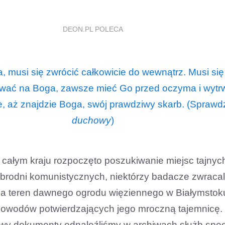
DEON.PL POLECA
, musi się zwrócić całkowicie do wewnątrz. Musi się
wać na Boga, zawsze mieć Go przed oczyma i wytr
, aż znajdzie Boga, swój prawdziwy skarb. (Sprawd
duchowy
)
w całym kraju rozpoczęto poszukiwanie miejsc tajnyc
brodni komunistycznych, niektórzy badacze zwracal
a teren dawnego ogrodu więziennego w Białymstoku,
dowodów potwierdzających jego mroczną tajemnicę.
wy dokumenty odnaleźliśmy w archiwach służb spec