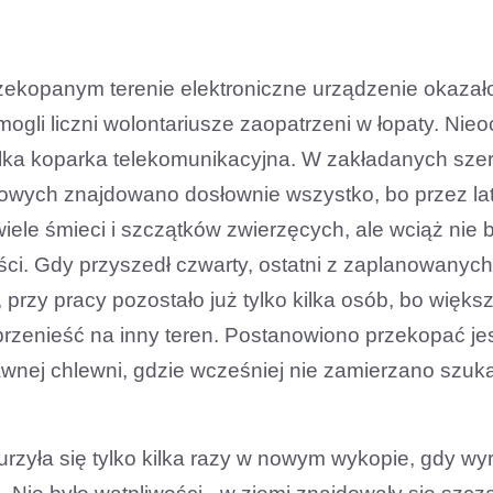
rzekopanym terenie elektroniczne urządzenie okazało
gli liczni wolontariusze zaopatrzeni w łopaty. Nie
elka koparka telekomunikacyjna. W zakładanych sze
wych znajdowano dosłownie wszystko, bo przez la
ele śmieci i szczątków zwierzęcych, ale wciąż nie 
ści. Gdy przyszedł czwarty, ostatni z zaplanowanych
przy pracy pozostało już tylko kilka osób, bo więks
 przenieść na inny teren. Postanowiono przekopać j
wnej chlewni, gdzie wcześniej nie zamierzano szuk
rzyła się tylko kilka razy w nowym wykopie, gdy wyr