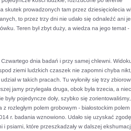
 pojedyncze kości ludzkie, rozrzucone po terenie
 skutek prowadzonych tam przez dziesięciolecia wi
nych, to przez trzy dni nie udało się odnaleźć ani 
wku. Teren był zbyt duży, a wiedza na jego temat -
 Czwartego dnia badań i przy samej chlewni. Widok
spod ziemi ludzkich czaszek nie zapomni chyba nikt,
 udział w takich pracach. Tu wyłoniły się trzy zbioro
zej jamy przylegała druga, obok była trzecia, a niec
e były pojedyncze doły, szybko się zorientowaliśmy,
 z rozległym polem grobowym - białostockim polem 
014 r. badania wznowiono. Udało się uzyskać zgod
 i psiarni, które przeszkadzały w dalszej ekshumacji