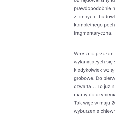
odnajdowaliśmy tu
prawdopodobnie na
ziemnych i budowla
kompletnego pochó
fragmentaryczna.
Wreszcie przełom.
wyłaniających się 
kiedykolwiek wziął
grobowe. Do pierws
czwarta… To już ni
mamy do czynienia
Tak więc w maju 2
wyburzenie chlewni