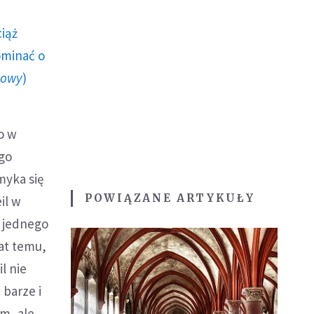
ciąż
ominać o
howy
)
o w
go
myka się
POWIĄZANE ARTYKUŁY
il w
o jednego
lat temu,
l nie
 barze i
em, ale