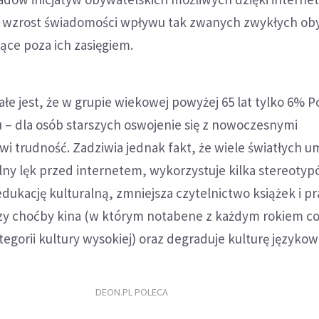
 wzrost świadomości wpływu tak zwanych zwykłych oby
ące poza ich zasięgiem.
łe jest, że w grupie wiekowej powyżej 65 lat tylko 6% 
u – dla osób starszych oswojenie się z nowoczesnymi
i trudność. Zadziwia jednak fakt, że wiele światłych 
nalny lęk przed internetem, wykorzystuje kilka stereotyp
ukację kulturalną, zmniejsza czytelnic­two książek i pr
czy choćby kina (w którym notabene z każdym rokiem c
tegorii kultu­ry wysokiej) oraz degraduje kulturę językow
DEON.PL POLECA