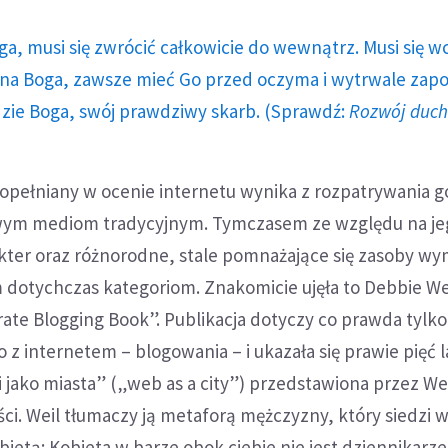
ga, musi się zwrócić całkowicie do wewnątrz. Musi się w
a Boga, zawsze mieć Go przed oczyma i wytrwale zap
dzie Boga, swój prawdziwy skarb. (Sprawdź:
Rozwój duc
pełniany w ocenie internetu wynika z rozpa­trywania g
wym mediom tradycyjnym. Tym­czasem ze względu na je
kter oraz różnorodne, stale pomnażające się zasoby wy
dotychczas kategoriom. Znakomicie ujęła to Debbie We
ate Blogging Book”. Publikacja dotyczy co prawda tylk
 z internetem – blogowania – i ukazała się prawie pięć 
i jako miasta” („web as a city”) przedstawiona przez Wei
ści. Weil tłumaczy ją metaforą mężczyzny, który siedzi w
ietą: Kobieta w barze obok ciebie nie jest dziennika­rz