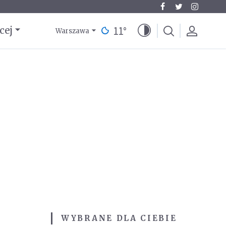
11
°
cej
Warszawa
WYBRANE DLA CIEBIE