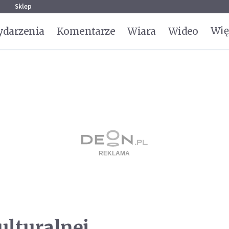
g
Sklep
Wię
darzenia
Komentarze
Wiara
Wideo
ulturalnej