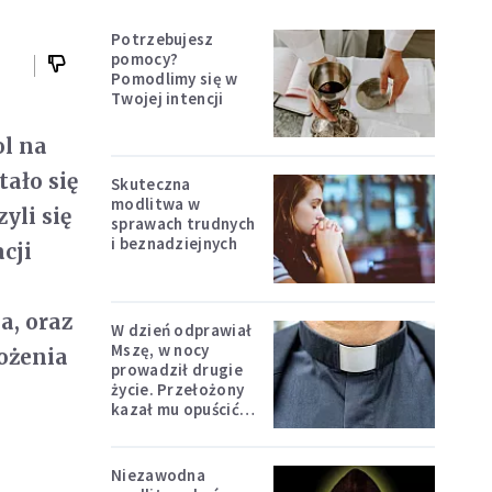
Potrzebujesz
pomocy?
Pomodlimy się w
Twojej intencji
ol na
tało się
Skuteczna
modlitwa w
yli się
sprawach trudnych
i beznadziejnych
acji
o
a, oraz
W dzień odprawiał
Mszę, w nocy
rożenia
prowadził drugie
życie. Przełożony
kazał mu opuścić
zakon
Niezawodna