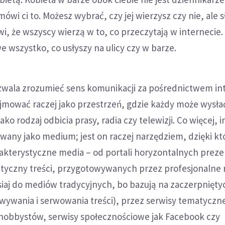
ówi ci to. Możesz wybrać, czy jej wierzysz czy nie, ale 
ówi, że wszyscy wierzą w to, co przeczytają w internecie
we wszystko, co usłyszy na ulicy czy w barze.
wala zrozumieć sens komunikacji za pośrednictwem in
jmować raczej jako przestrzeń, gdzie każdy może wysła
ako ro­dzaj odbicia prasy, radia czy telewizji. Co więcej, 
owany jako medium; jest on raczej narzędziem, dzięki k
akterystyczne media – od portali ho­ryzontalnych prez
atyczny treści, przygotowywanych przez profesjonalne 
isiaj do mediów tradycyjnych, bo bazują na zaczerpnięty
ywania i serwowania treści), przez ser­wisy tematyczne
obbystów, serwisy społecznościowe jak Facebook czy