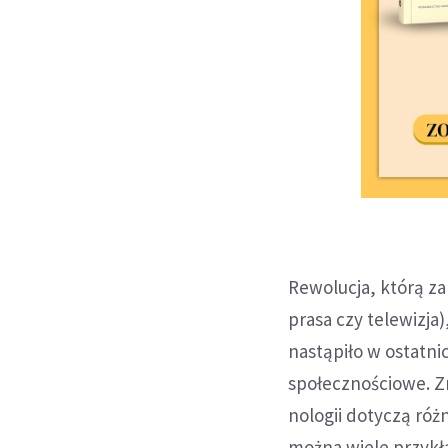
Rewolucja, którą za
prasa czy telewizja
nastąpiło w ostatni
społecznościowe. 
nologii dotyczą róż
można wiele przykł