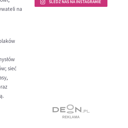
ŚLEDŹ NAS NA INSTAGRAMIE
wateli na
Polaków
umysłów
ów; sieć
asy,
oraz
ą.