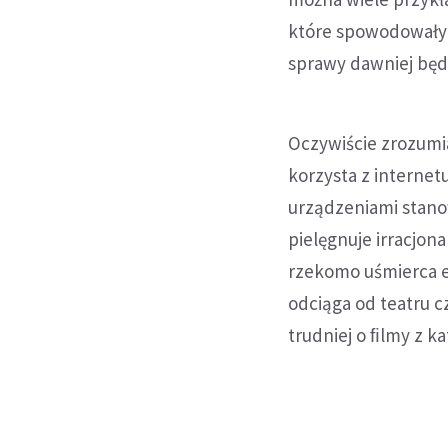
które spowodowały
sprawy dawniej będ
Oczywiście zrozumia
korzysta z internet
urządzeniami stanow
pielęgnuje ir­racjo
rzekomo uśmierca ed
odciąga od teatru 
trudniej o ﬁlmy z ka