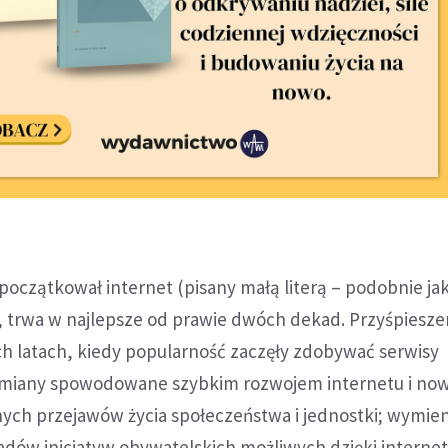
początkował internet (pisany małą literą – podobnie jak
), trwa w najlepsze od prawie dwóch dekad. Przyśpiesze
ch latach, kiedy popularność zaczęły zdobywać serwisy
Zmiany spowodowane szybkim rozwojem internetu i now
nych przejawów życia społeczeństwa i jednost­ki; wymien
adów inicjatyw obywatelskich możliwych dzięki interne