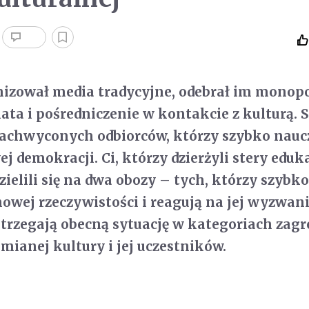
nizował media tradycyjne, odebrał im monop
ata i pośredniczenie w kontakcie z kulturą. S
zachwyconych odbiorców, którzy szybko naucz
j demokracji. Ci, którzy dzierżyli ste­ry eduk
zielili się na dwa obozy – tych, którzy szybk
nowej rzeczywistości i reagują na jej wy­zwani
strzegają obecną sytuację w katego­riach zag
mianej kultury i jej uczestników.