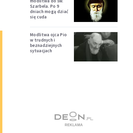
modlitwa do św.
Szarbela. Po 9
dniach mogą dziać
się cuda
Modlitwa ojca Pio
w trudnych i
beznadziejnych
sytuacjach