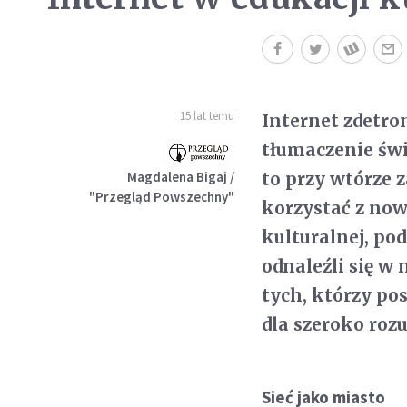
15 lat temu
Internet zdetro
tłumaczenie świ
Magdalena Bigaj /
to przy wtórze 
"Przegląd Powszechny"
korzystać z nowe
kulturalnej, pod
odnaleźli się w 
tych, którzy po
dla szeroko rozu
Sieć jako miasto