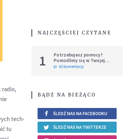
NAJCZĘŚCIEJ CZYTANE
Potrzebujesz pomocy?
1
Pomodlimy się w Twojej
intencji
62 komentarzy
 radio,
BĄDŹ NA BIEŻĄCO
nie
ŚLEDŹ NAS NA FACEBOOKU
ych tech­
ŚLEDŹ NAS NA TWITTERZE
ić tu
towi,