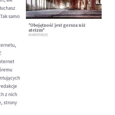
słuchasz
. Tak samo
"Obojętność jest gorsza niż
ateizm"
KOMENTARZE
ternetu,
ć
internet
tóremu
entujących
redakcje
ch z nich
, strony