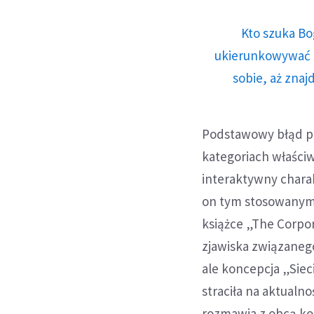
Kto szuka Bo
ukierunkowywać n
sobie, aż znaj
Podstawowy błąd po
kategoriach właści
interaktywny chara
on tym stosowanym 
książce „The Corpor
zjawiska związanego
ale koncepcja „Siec
straciła na aktualno
rozmawia z obcą kob