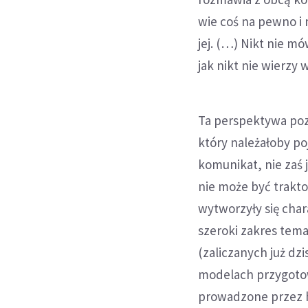
wie coś na pewno i m
jej. (…) Nikt nie m
jak nikt nie wierzy 
Ta perspektywa poz
który należałoby po
komunikat, nie zaś j
nie może być trakt
wytworzyły się char
szeroki zakres tem
(zaliczanych już dz
modelach przygotow
prowadzone przez h