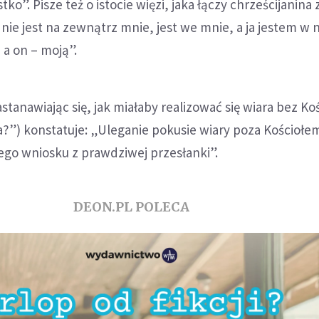
o”. Pisze też o istocie więzi, jaka łączy chrześcijanina 
 nie jest na zewnątrz mnie, jest we mnie, a ja jestem w 
 a on – moją”.
stanawiając się, jak miałaby realizować się wiara bez Ko
a?”) konstatuje: „Uleganie pokusie wiary poza Kościołem
go wniosku z prawdziwej przesłanki”.
DEON.PL POLECA