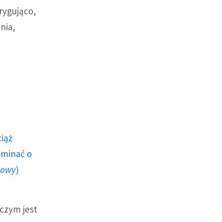
rygująco,
nia,
ciąż
ominać o
howy
)
 czym jest