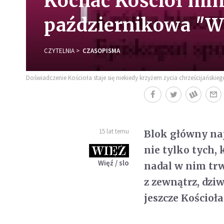
Kochać Kościół mi
październikowa "W
CZYTELNIA
CZASOPISMA
Doświadczenie Kościoła staje się niekiedy krzyżem życia chrześcijańskiego
15 lat temu
Blok główny na
nie tylko tych
Więź / slo
nadal w nim trwa
z zewnątrz, dzi
jeszcze Kościoła