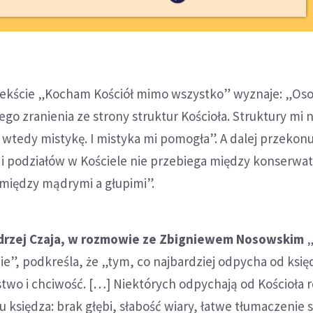
ekście „Kocham Kościół mimo wszystko” wyznaje: „Oso
o zranienia ze strony struktur Kościoła. Struktury mi n
tedy mistykę. I mistyka mi pomogła”. A dalej przekonu
 i podziałów w Kościele nie przebiega między konserwat
 między mądrymi a głupimi”.
ndrzej Czaja, w rozmowie ze Zbigniewem Nosowskim
„
bie”, podkreśla, że „tym, co najbardziej odpycha od księ
stwo i chciwość. […] Niektórych odpychają od Kościoła 
iu księdza: brak głębi, słabość wiary, łatwe tłumaczenie