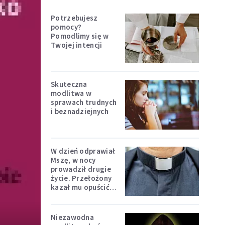
Potrzebujesz
pomocy?
Pomodlimy się w
Twojej intencji
Skuteczna
modlitwa w
sprawach trudnych
i beznadziejnych
W dzień odprawiał
Mszę, w nocy
prowadził drugie
życie. Przełożony
kazał mu opuścić
zakon
Niezawodna