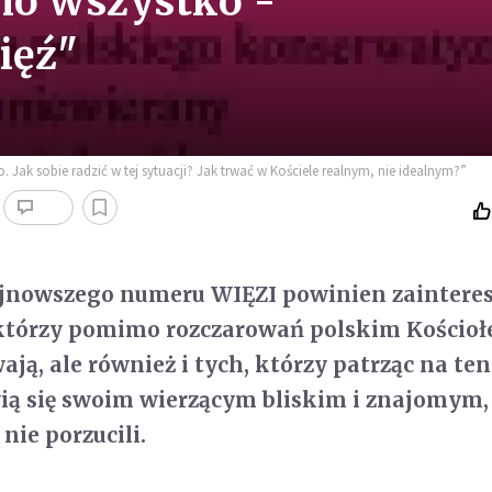
mo wszystko -
ięź"
. Jak sobie radzić w tej sytuacji? Jak trwać w Kościele realnym, nie idealnym?”
jnowszego numeru WIĘZI powinien zaintere
, którzy pomimo rozczarowań polskim Kościo
ją, ale również i tych, którzy patrząc na ten
wią się swoim wierzącym bliskim i znajomym,
 nie porzucili.