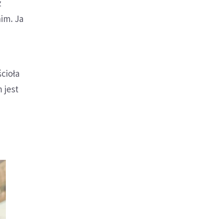
z
nim. Ja
ścioła
 jest