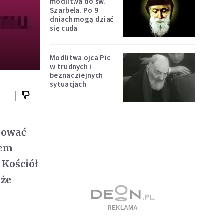
modlitwa do św.
Szarbela. Po 9
dniach mogą dziać
się cuda
Modlitwa ojca Pio
w trudnych i
beznadziejnych
sytuacjach
sować
łem
 Kościół
 że