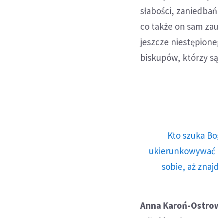
słabości, zaniedbań
co także on sam zau
jeszcze niestępione
biskupów, którzy są
Kto szuka Bo
ukierunkowywać n
sobie, aż znaj
Anna Karoń-Ostro