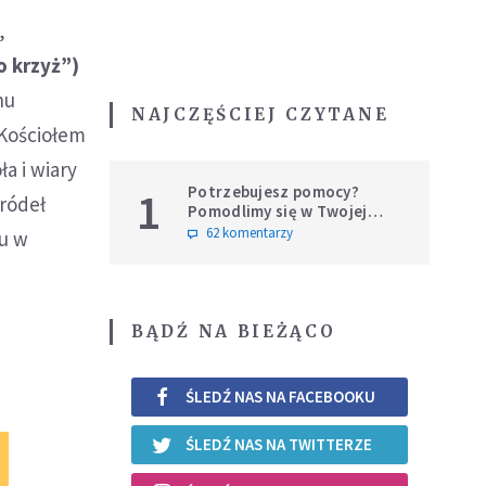
,
o krzyż”)
nu
NAJCZĘŚCIEJ CZYTANE
 Kościołem
a i wiary
Potrzebujesz pomocy?
1
źródeł
Pomodlimy się w Twojej
intencji
62 komentarzy
mu w
BĄDŹ NA BIEŻĄCO
ŚLEDŹ NAS NA FACEBOOKU
ŚLEDŹ NAS NA TWITTERZE