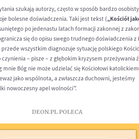
tania szukają autorzy, często w sposób bardzo osobisty
oje bolesne doświadczenia. Taki jest tekst (
„Kościół jak
usuniętego po jedenastu latach formacji zakonnej z zako
 ogranicza się do opisu swego trudnego doświadczenia z
 przede wszystkim diagnozuje sytuację polskiego Kościoł
 czynienia – pisze – z głębokim kryzysem przeżywania 
g mnie Bóg nie może udzielać się Kościołowi katolickie
ieważ jako wspólnota, a zwłaszcza duchowni, jesteśmy
lki nowoczesny apel wolności”.
DEON.PL POLECA