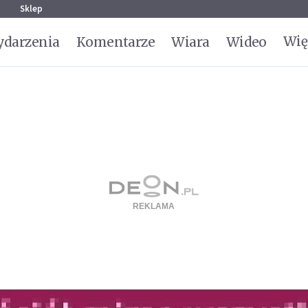
g
Sklep
Wię
darzenia
Komentarze
Wiara
Wideo