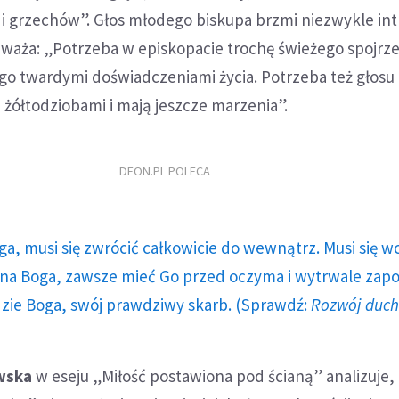
 i grzechów”. Głos młodego biskupa brzmi niezwykle int
waża: „Potrzeba w episkopacie trochę świeżego spojrze
go twardymi doświadczeniami życia. Potrzeba też głosu
 żółtodziobami i mają jeszcze marzenia”.
DEON.PL POLECA
ga, musi się zwrócić całkowicie do wewnątrz. Musi się w
a Boga, zawsze mieć Go przed oczyma i wytrwale zap
dzie Boga, swój prawdziwy skarb. (Sprawdź:
Rozwój duc
wska
w eseju „Miłość postawiona pod ścianą” analizuje,