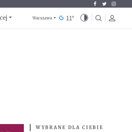
11
°
cej
Warszawa
WYBRANE DLA CIEBIE