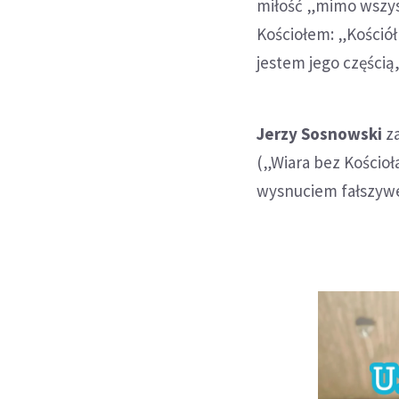
miłość „mimo wszystk
Kościołem: „Kościół
jestem jego częścią,
Jerzy Sosnowski
za
(„Wiara bez Kościoł
wysnuciem fałszywe