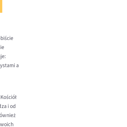
biście
ie
je:
ystami a
Kościół
dza i od
również
 swoich