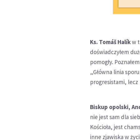
Ks. Tomáš Halík
w t
doświadczyłem dużeg
pomogły. Poznałem w
„Główna linia sporu
progresistami, lecz
Biskup opolski, A
nie jest sam dla sie
Kościoła, jest cham
inne zjawiska w życ