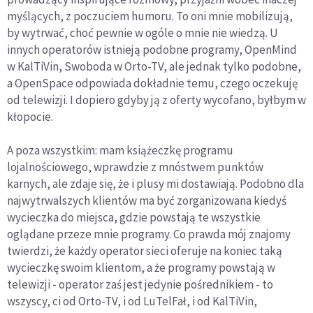
myślących, z poczuciem humoru. To oni mnie mobilizują,
by wytrwać, choć pewnie w ogóle o mnie nie wiedzą. U
innych operatorów istnieją podobne programy, OpenMind
w KalTiVin, Swoboda w Orto-TV, ale jednak tylko podobne,
a OpenSpace odpowiada dokładnie temu, czego oczekuję
od telewizji. I dopiero gdyby ją z oferty wycofano, byłbym w
kłopocie.
A poza wszystkim: mam książeczkę programu
lojalnościowego, wprawdzie z mnóstwem punktów
karnych, ale zdaje się, że i plusy mi dostawiają. Podobno dla
najwytrwalszych klientów ma być zorganizowana kiedyś
wycieczka do miejsca, gdzie powstają te wszystkie
oglądane przeze mnie programy. Co prawda mój znajomy
twierdzi, że każdy operator sieci oferuje na koniec taką
wycieczkę swoim klientom, a że programy powstają w
telewizji - operator zaś jest jedynie pośrednikiem - to
wszyscy, ci od Orto-TV, i od LuTelFał, i od KalTiVin,