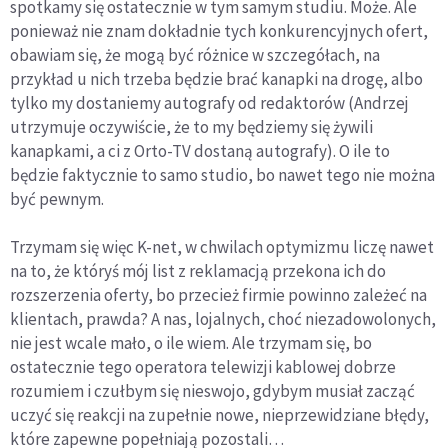
spotkamy się ostatecznie w tym samym studiu. Może. Ale
ponieważ nie znam dokładnie tych konkurencyjnych ofert,
obawiam się, że mogą być różnice w szczegółach, na
przykład u nich trzeba będzie brać kanapki na drogę, albo
tylko my dostaniemy autografy od redaktorów (Andrzej
utrzymuje oczywiście, że to my będziemy się żywili
kanapkami, a ci z Orto-TV dostaną autografy). O ile to
będzie faktycznie to samo studio, bo nawet tego nie można
być pewnym.
Trzymam się więc K-net, w chwilach optymizmu liczę nawet
na to, że któryś mój list z reklamacją przekona ich do
rozszerzenia oferty, bo przecież firmie powinno zależeć na
klientach, prawda? A nas, lojalnych, choć niezadowolonych,
nie jest wcale mało, o ile wiem. Ale trzymam się, bo
ostatecznie tego operatora telewizji kablowej dobrze
rozumiem i czułbym się nieswojo, gdybym musiał zacząć
uczyć się reakcji na zupełnie nowe, nieprzewidziane błędy,
które zapewne popełniają pozostali…