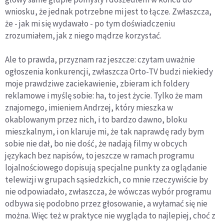
wniosku, że jednak potrzebne mi jest to łącze. Zwłaszcza,
że - jak mi się wydawało - po tym doświadczeniu
zrozumiałem, jak z niego mądrze korzystać.
Ale to prawda, przyznam raz jeszcze: czytam uważnie
ogłoszenia konkurencji, zwłaszcza Orto-TV budzi niekiedy
moje prawdziwe zaciekawienie, zbieram ich foldery
reklamowe i myślę sobie: ha, to jest życie. Tylko że mam
znajomego, imieniem Andrzej, który mieszka w
okablowanym przez nich, i to bardzo dawno, bloku
mieszkalnym, i on klaruje mi, że tak naprawdę rady bym
sobie nie dał, bo nie dość, że nadają filmy w obcych
językach bez napisów, to jeszcze w ramach programu
lojalnościowego dopisują specjalne punkty za oglądanie
telewizji w grupach sąsiedzkich, co mnie rzeczywiście by
nie odpowiadało, zwłaszcza, że wówczas wybór programu
odbywa się podobno przez głosowanie, a wyłamać się nie
można. Więc też w praktyce nie wygląda to najlepiej, choć z