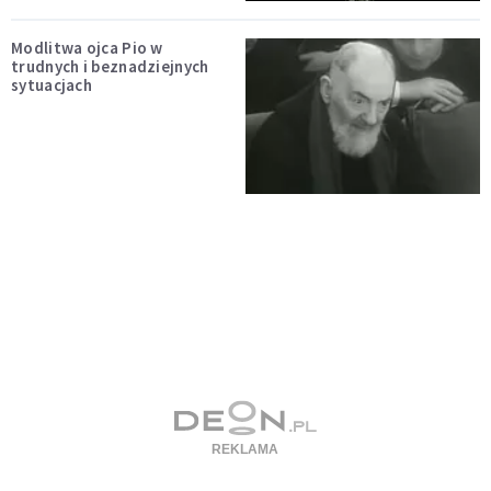
Modlitwa ojca Pio w
trudnych i beznadziejnych
sytuacjach