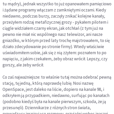
tu mądry), jednak wszystko to już opanowałem pamięciowo
i żądane programy włączam z zamkniętymi oczami. Kiedy
niedawno, podczas burzy, zaczęły znikać kolejne kanały,
przeżyłem rodzaj metafizycznej grozy - pykałem pilotem i
ciągle widziałem czarny ekran, jak otchłań (z tym już na
pewno nie miał nic wspólnego nasz telewizor, ani nasze
gniazdko, w którym przed laty trochę majstrowałem, to się
działo zdecydowanie po stronie firmy). Wtedy właściwie
uświadomiłem sobie, jak się z nią zżyłem: poznałem to po
napięciu, z jakim czekałem, żeby obraz wrócił. Lepszy, czy
gorszy, ale żeby wrócił.
Co zaś najważniejsze: to właśnie tutaj można odebrać pewną
stację, tę jedną, którą naprawdę lubię. Nosi nazwę
OpenSpace, jest daleko na liście, dopiero na kanale 98, i
odkryłem ją przypadkiem, niedawno, surfując po kanałach
(podobno kiedyś była na kanale pierwszym, szkoda, że ją
przesunęli). Dziennikarze z różnych stron świata,
prowadzący inspirujące rozmowy, przyjaźni wobec inaczej