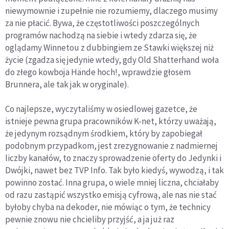
niewymownie i zupełnie nie rozumiemy, dlaczego musimy
za nie płacić. Bywa, że częstotliwości poszczególnych
programów nachodzą na siebie i wtedy zdarza się, że
oglądamy Winnetou z dubbingiem ze Stawki większej niż
życie (zgadza się jedynie wtedy, gdy Old Shatterhand woła
do złego kowboja Hände hoch!, wprawdzie głosem
Brunnera, ale tak jak w oryginale).
Co najlepsze, wyczytaliśmy w osiedlowej gazetce, że
istnieje pewna grupa pracowników K-net, którzy uważają,
że jedynym rozsądnym środkiem, który by zapobiegał
podobnym przypadkom, jest zrezygnowanie z nadmiernej
liczby kanałów, to znaczy sprowadzenie oferty do Jedynki i
Dwójki, nawet bez TVP Info. Tak było kiedyś, wywodzą, i tak
powinno zostać. Inna grupa, o wiele mniej liczna, chciałaby
od razu zastąpić wszystko emisją cyfrową, ale nas nie stać
byłoby chyba na dekoder, nie mówiąc o tym, że technicy
pewnie znowu nie chcieliby przyjść, a ja już raz