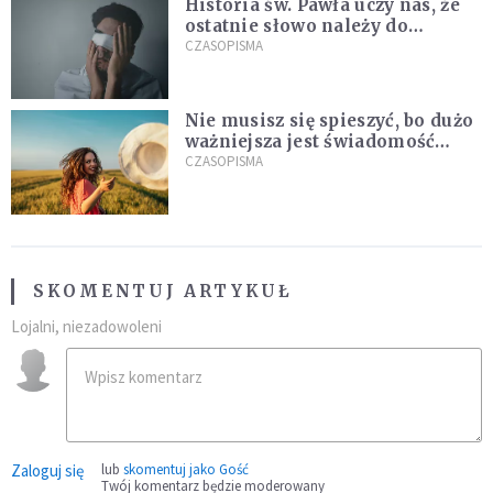
Historia św. Pawła uczy nas, że
ostatnie słowo należy do
światła, a nie do ciemności
CZASOPISMA
Nie musisz się spieszyć, bo dużo
ważniejsza jest świadomość
kierunku
CZASOPISMA
SKOMENTUJ ARTYKUŁ
Lojalni, niezadowoleni
Zaloguj się
lub
skomentuj jako Gość
Twój komentarz będzie moderowany