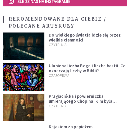
ŚLEDŹ NAS NA INSTAGRAMIE
REKOMENDOWANE DLA CIEBIE /
POLECANE ARTYKUŁY
Do wielkiego światła idzie się przez
wielkie ciemności
CZYTELNIA
Ulubiona liczba Boga i liczba bestii. Co
oznaczają liczby w Biblii?
CZASOPISMA
Przyjaciółka i powierniczka
umierającego Chopina. Kim była
Marcelina Czartoryska?
CZYTELNIA
Kajakiem za papieżem