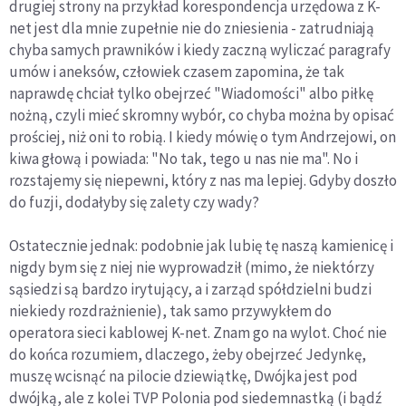
drugiej strony na przykład korespondencja urzędowa z K-
net jest dla mnie zupełnie nie do zniesienia - zatrudniają
chyba samych prawników i kiedy zaczną wyliczać paragrafy
umów i aneksów, człowiek czasem zapomina, że tak
naprawdę chciał tylko obejrzeć "Wiadomości" albo piłkę
nożną, czyli mieć skromny wybór, co chyba można by opisać
prościej, niż oni to robią. I kiedy mówię o tym Andrzejowi, on
kiwa głową i powiada: "No tak, tego u nas nie ma". No i
rozstajemy się niepewni, który z nas ma lepiej. Gdyby doszło
do fuzji, dodałyby się zalety czy wady?
Ostatecznie jednak: podobnie jak lubię tę naszą kamienicę i
nigdy bym się z niej nie wyprowadził (mimo, że niektórzy
sąsiedzi są bardzo irytujący, a i zarząd spółdzielni budzi
niekiedy rozdrażnienie), tak samo przywykłem do
operatora sieci kablowej K-net. Znam go na wylot. Choć nie
do końca rozumiem, dlaczego, żeby obejrzeć Jedynkę,
muszę wcisnąć na pilocie dziewiątkę, Dwójka jest pod
dwójką, ale z kolei TVP Polonia pod siedemnastką (i bądź