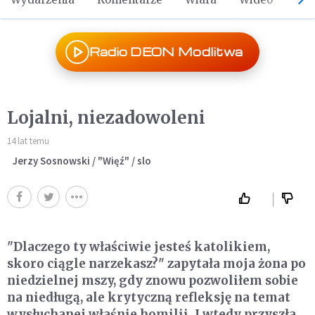
Radio DEON Modlitwa
Lojalni, niezadowoleni
14 lat temu
Jerzy Sosnowski / "Więź" / slo
"Dlaczego ty właściwie jesteś katolikiem,
skoro ciągle narzekasz?" zapytała moja żona po
niedzielnej mszy, gdy znowu pozwoliłem sobie
na niedługą, ale krytyczną refleksję na temat
wysłuchanej właśnie homilii. I wtedy przyszła