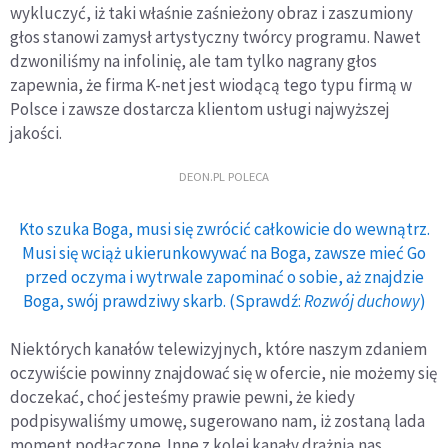
wykluczyć, iż taki właśnie zaśnieżony obraz i zaszumiony
głos stanowi zamysł artystyczny twórcy programu. Nawet
dzwoniliśmy na infolinię, ale tam tylko nagrany głos
zapewnia, że firma K-net jest wiodącą tego typu firmą w
Polsce i zawsze dostarcza klientom usługi najwyższej
jakości.
DEON.PL POLECA
Kto szuka Boga, musi się zwrócić całkowicie do wewnątrz.
Musi się wciąż ukierunkowywać na Boga, zawsze mieć Go
przed oczyma i wytrwale zapominać o sobie, aż znajdzie
Boga, swój prawdziwy skarb. (Sprawdź:
Rozwój duchowy
)
Niektórych kanałów telewizyjnych, które naszym zdaniem
oczywiście powinny znajdować się w ofercie, nie możemy się
doczekać, choć jesteśmy prawie pewni, że kiedy
podpisywaliśmy umowę, sugerowano nam, iż zostaną lada
moment podłączone. Inne z kolei kanały drażnią nas