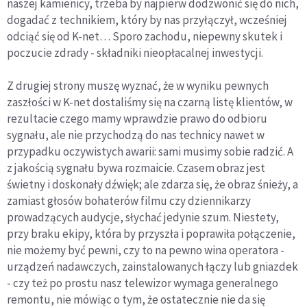
naszej kamienicy, trzeba by najpierw dodzwonić się do nich,
dogadać z technikiem, który by nas przyłączył, wcześniej
odciąć się od K-net… Sporo zachodu, niepewny skutek i
poczucie zdrady - składniki nieopłacalnej inwestycji.
Z drugiej strony muszę wyznać, że w wyniku pewnych
zaszłości w K-net dostaliśmy się na czarną listę klientów, w
rezultacie czego mamy wprawdzie prawo do odbioru
sygnału, ale nie przychodzą do nas technicy nawet w
przypadku oczywistych awarii: sami musimy sobie radzić. A
z jakością sygnału bywa rozmaicie. Czasem obraz jest
świetny i doskonały dźwięk; ale zdarza się, że obraz śnieży, a
zamiast głosów bohaterów filmu czy dziennikarzy
prowadzących audycje, słychać jedynie szum. Niestety,
przy braku ekipy, która by przyszła i poprawiła połączenie,
nie możemy być pewni, czy to na pewno wina operatora -
urządzeń nadawczych, zainstalowanych łączy lub gniazdek
- czy też po prostu nasz telewizor wymaga generalnego
remontu, nie mówiąc o tym, że ostatecznie nie da się