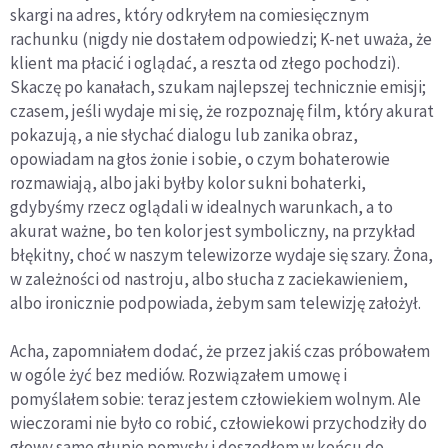
skargi na adres, który odkryłem na comiesięcznym
rachunku (nigdy nie dostałem odpowiedzi; K-net uważa, że
klient ma płacić i oglądać, a reszta od złego pochodzi).
Skaczę po kanałach, szukam najlepszej technicznie emisji;
czasem, jeśli wydaje mi się, że rozpoznaję film, który akurat
pokazują, a nie słychać dialogu lub zanika obraz,
opowiadam na głos żonie i sobie, o czym bohaterowie
rozmawiają, albo jaki byłby kolor sukni bohaterki,
gdybyśmy rzecz oglądali w idealnych warunkach, a to
akurat ważne, bo ten kolor jest symboliczny, na przykład
błękitny, choć w naszym telewizorze wydaje się szary. Żona,
w zależności od nastroju, albo słucha z zaciekawieniem,
albo ironicznie podpowiada, żebym sam telewizję założył.
Acha, zapomniałem dodać, że przez jakiś czas próbowałem
w ogóle żyć bez mediów. Rozwiązałem umowę i
pomyślałem sobie: teraz jestem człowiekiem wolnym. Ale
wieczorami nie było co robić, człowiekowi przychodziły do
głowy same głupie pomysły i doszedłem w końcu do