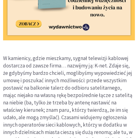
W kamienicy, gdzie mieszkamy, sygnał telewizji kablowej
dostarcza od zawsze firma… nazwijmy ją: K-net. Zdaje się,
że gdybyśmy bardzo chcieli, moglibyśmy wypowiedzieć jej
umowę i poszukać innych możliwości: przede wszystkim
postawić na balkonie talerz do odbioru satelitarnego,
mając niejako na własną rękę bezpośrednie łącze z satelitą
na niebie (ba, tylko że trzeba by antenę nastawić na
właściwy kierunek; znam paru, którzy twierdzą, że im się
udało, ale mogą zmyślać). Czasami widujemy ogłoszenia
innych operatorów sieci kablowych, którzy w dodatku w
innych dzielnicach miasta cieszą się dużą renomą; ale tu, w