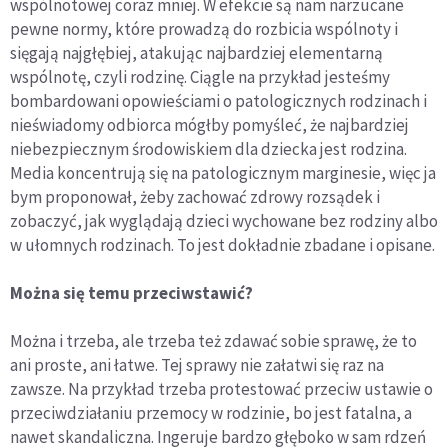
wspólnotowej coraz mniej. W efekcie są nam narzucane
pewne normy, które prowadzą do rozbicia wspólnoty i
sięgają najgłębiej, atakując najbardziej elementarną
wspólnotę, czyli rodzinę. Ciągle na przykład jesteśmy
bombardowani opowieściami o patologicznych rodzinach i
nieświadomy odbiorca mógłby pomyśleć, że najbardziej
niebezpiecznym środowiskiem dla dziecka jest rodzina.
Media koncentrują się na patologicznym marginesie, więc ja
bym proponował, żeby zachować zdrowy rozsądek i
zobaczyć, jak wyglądają dzieci wychowane bez rodziny albo
w ułomnych rodzinach. To jest dokładnie zbadane i opisane.
Można się temu przeciwstawić?
Można i trzeba, ale trzeba też zdawać sobie sprawę, że to
ani proste, ani łatwe. Tej sprawy nie załatwi się raz na
zawsze. Na przykład trzeba protestować przeciw ustawie o
przeciwdziałaniu przemocy w rodzinie, bo jest fatalna, a
nawet skandaliczna. Ingeruje bardzo głęboko w sam rdzeń