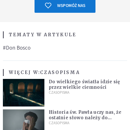
WSPOMÓŻ NAS
TEMATY W ARTYKULE
#Don Bosco
WIĘCEJ W:
CZASOPISMA
Do wielkiego światła idzie się
przez wielkie ciemności
CZASOPISMA
Historia św. Pawła uczy nas, że
ostatnie słowo należy do
światła, a nie do ciemności
CZASOPISMA