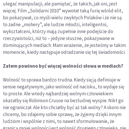
ulegać manipulacji, ale pamiętać, że takich, jak oni, jest
więcej. Film „Solidarni 2010” wywołał taką furię wśród elit,
bo pokazywał, co myśli wielu zwykłych Polaków i że nie są
to żadne „mohery”, ale ludzie młodzi, inteligentni,
wykształceni, którzy mają zupełnie inne podejście do
rzeczywistości, niż to – jedyne słuszne, pokazywane w
dominujących mediach. Mam wrażenie, że jesteśmy w takim
momencie, kiedy następuje odradzanie się tej świadomości.
Zatem powinno być więcej wolności słowa w mediach?
Wolność to sprawa bardzo trudna. Kiedy się ją definiuje w
sensie negatywnym, jako wolność od nacisku, to wydaje się
to proste. Ale wtedy najbardziej wolnym człowiekiem
okazałby się Robinson Crusoe na bezludnej wyspie. Nikt go
nie ograniczał. Ale kto chciałby być aż tak wolny? A skoro nie
chcemy, bo zdajemy sobie sprawę, że żyjemy dzięki innym
ludziom i wspólnie z nimi, to nawet sformułowanie, że
granicą mojej wolności jest wolność drugiego człowieka, nie