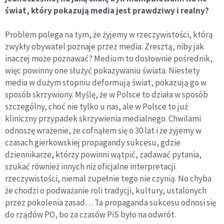
świat, który pokazują media jest prawdziwy i realny?
Problem polega na tym, że żyjemy w rzeczywistości, którą
zwykły obywatel poznaje przez media. Zresztą, niby jak
inaczej może poznawać? Medium to dosłownie pośrednik,
więc powinny one służyć pokazywaniu świata. Niestety
media w dużym stopniu deformują świat, pokazują go w
sposób skrzywiony. Myślę, że w Polsce to działa w sposób
szczególny, choć nie tylko u nas, ale w Polsce to już
kliniczny przypadek skrzywienia medialnego. Chwilami
odnoszę wrażenie, że cofnąłem się o 30 lat i że żyjemy w
czasach gierkowskiej propagandy sukcesu, gdzie
dziennikarze, którzy powinni wątpić, zadawać pytania,
szukać również innych niż oficjalne interpretacji
rzeczywistości, niemal zupełnie tego nie czynią. No chyba
że chodzi o podważanie roli tradycji, kultury, ustalonych
przez pokolenia zasad… Ta propaganda sukcesu odnosi się
do rządów PO, bo za czasów PiS było na odwrót.