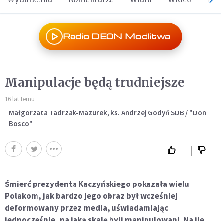
Radio DEON Modlitwa
Manipulacje będą trudniejsze
16 lat temu
Małgorzata Tadrzak-Mazurek, ks. Andrzej Godyń SDB / "Don
Bosco"
Śmierć prezydenta Kaczyńskiego pokazała wielu
Polakom, jak bardzo jego obraz był wcześniej
deformowany przez media, uświadamiając
jednocześnie, na jaką skalę byli manipulowani. Na ile