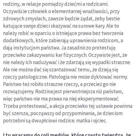
rodziny, w relacje pomiędzy dziećmi a rodzicami.
Oczywiście człowiek o elementarnej wrażliwości, przy
zdrowych zmysłach, zawsze będzie żądał, żeby bestie
katujące swoje dzieci skazywać na surowe kary. Ale to
należy robić w oparciu o istniejące prawa bez tworzenia
dodatkowych, które zabierają uprawnienia rodzicom, a
dają instytucjom państwa. Ja zasadniczo protestuję
przeciwko zakazywaniu kar fizycznych. Oczywiste jest, że
nie należy ich nadużywać i że zdarzają się wypadki straszne.
Ale nie można dać się szantażować temu, że dzieją się
rzeczy patologiczne. Patologia nie może dyktować normy.
Państwo też robiło straszne rzeczy, a przecież go nie
rozwiązujemy. Rodzina jest pierwotniejsza niż państwo,
więc państwo nie ma prawa na niej eksperymentować.
Trzeba protestować, a akcja przeciwko tej ustawie powinna
być szersza, począwszy od przypominania, że dzieciom
potrzebni są dwupłciowi rodzice: matka i ojciec.
I tu wracamy do roli mediów, które często twierdzą, że