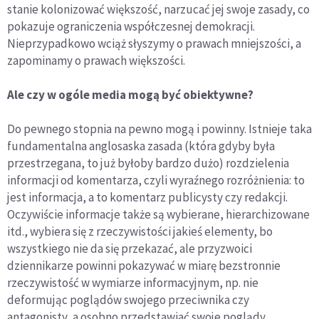
stanie kolonizować większość, narzucać jej swoje zasady, co
pokazuje ograniczenia współczesnej demokracji.
Nieprzypadkowo wciąż słyszymy o prawach mniejszości, a
zapominamy o prawach większości.
Ale czy w ogóle media mogą być obiektywne?
Do pewnego stopnia na pewno mogą i powinny. Istnieje taka
fundamentalna anglosaska zasada (która gdyby była
przestrzegana, to już byłoby bardzo dużo) rozdzielenia
informacji od komentarza, czyli wyraźnego rozróżnienia: to
jest informacja, a to komentarz publicysty czy redakcji.
Oczywiście informacje także są wybierane, hierarchizowane
itd., wybiera się z rzeczywistości jakieś elementy, bo
wszystkiego nie da się przekazać, ale przyzwoici
dziennikarze powinni pokazywać w miarę bezstronnie
rzeczywistość w wymiarze informacyjnym, np. nie
deformując poglądów swojego przeciwnika czy
antagonisty, a osobno przedstawiać swoje poglądy.