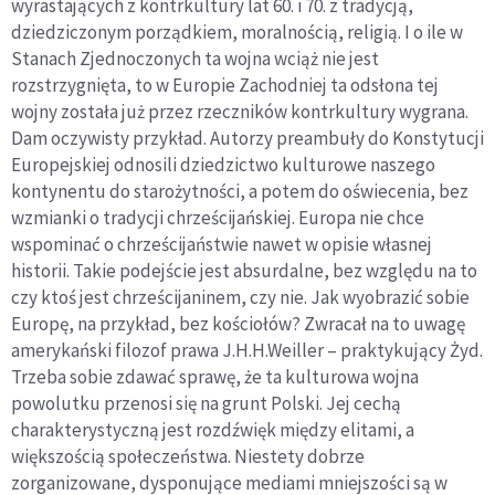
wyrastających z kontrkultury lat 60. i 70. z tradycją,
dziedziczonym porządkiem, moralnością, religią. I o ile w
Stanach Zjednoczonych ta wojna wciąż nie jest
rozstrzygnięta, to w Europie Zachodniej ta odsłona tej
wojny została już przez rzeczników kontrkultury wygrana.
Dam oczywisty przykład. Autorzy preambuły do Konstytucji
Europejskiej odnosili dziedzictwo kulturowe naszego
kontynentu do starożytności, a potem do oświecenia, bez
wzmianki o tradycji chrześcijańskiej. Europa nie chce
wspominać o chrześcijaństwie nawet w opisie własnej
historii. Takie podejście jest absurdalne, bez względu na to
czy ktoś jest chrześcijaninem, czy nie. Jak wyobrazić sobie
Europę, na przykład, bez kościołów? Zwracał na to uwagę
amerykański filozof prawa J.H.H.Weiller – praktykujący Żyd.
Trzeba sobie zdawać sprawę, że ta kulturowa wojna
powolutku przenosi się na grunt Polski. Jej cechą
charakterystyczną jest rozdźwięk między elitami, a
większością społeczeństwa. Niestety dobrze
zorganizowane, dysponujące mediami mniejszości są w