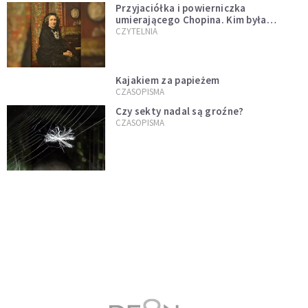
Przyjaciółka i powierniczka
umierającego Chopina. Kim była
Marcelina Czartoryska?
CZYTELNIA
Kajakiem za papieżem
CZASOPISMA
Czy sekty nadal są groźne?
CZASOPISMA