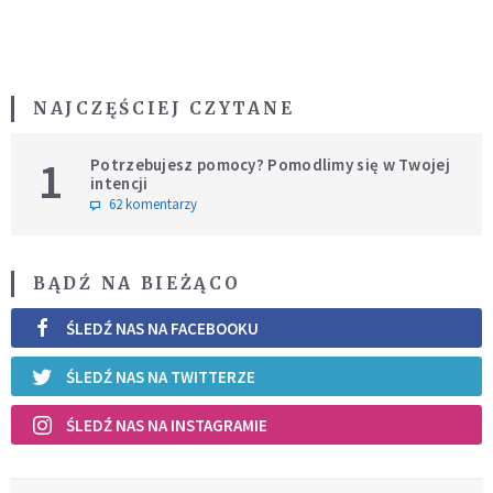
NAJCZĘŚCIEJ CZYTANE
1
Potrzebujesz pomocy? Pomodlimy się w Twojej
intencji
62 komentarzy
BĄDŹ NA BIEŻĄCO
ŚLEDŹ NAS NA FACEBOOKU
ŚLEDŹ NAS NA TWITTERZE
ŚLEDŹ NAS NA INSTAGRAMIE