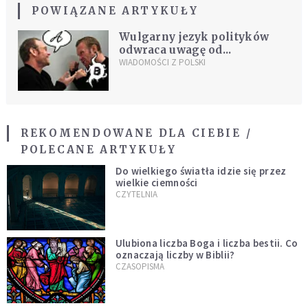
POWIĄZANE ARTYKUŁY
Wulgarny jezyk polityków
odwraca uwagę od...
WIADOMOŚCI Z POLSKI
REKOMENDOWANE DLA CIEBIE /
POLECANE ARTYKUŁY
Do wielkiego światła idzie się przez
wielkie ciemności
CZYTELNIA
Ulubiona liczba Boga i liczba bestii. Co
oznaczają liczby w Biblii?
CZASOPISMA