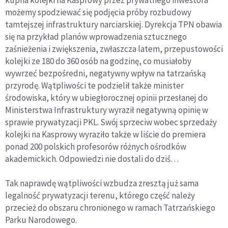
kupna kolejki na Kasprowy przez prywatnego inwestora
możemy spodziewać się podjęcia próby rozbudowy
tamtejszej infrastruktury narciarskiej. Dyrekcja TPN obawia
się na przykład planów wprowadzenia sztucznego
zaśnieżenia i zwiększenia, zwłaszcza latem, przepustowości
kolejki ze 180 do 360 osób na godzinę, co musiałoby
wywrzeć bezpośredni, negatywny wpływ na tatrzańską
przyrodę. Wątpliwości te podzielił także minister
środowiska, który w ubiegłorocznej opinii przesłanej do
Ministerstwa Infrastruktury wyraził negatywną opinię w
sprawie prywatyzacji PKL. Swój sprzeciw wobec sprzedaży
kolejki na Kasprowy wyraziło także w liście do premiera
ponad 200 polskich profesorów różnych ośrodków
akademickich. Odpowiedzi nie dostali do dziś…
Tak naprawdę wątpliwości wzbudza zresztą już sama
legalność prywatyzacji terenu, którego część należy
przecież do obszaru chronionego w ramach Tatrzańskiego
Parku Narodowego.