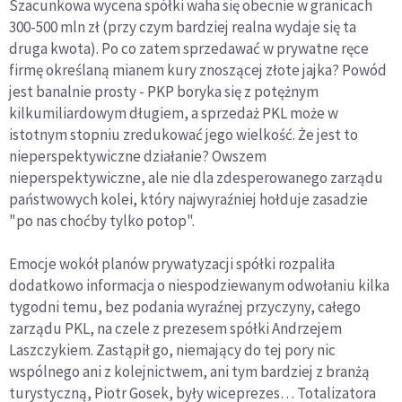
Szacunkowa wycena spółki waha się obecnie w granicach
300-500 mln zł (przy czym bardziej realna wydaje się ta
druga kwota). Po co zatem sprzedawać w prywatne ręce
firmę określaną mianem kury znoszącej złote jajka? Powód
jest banalnie prosty - PKP boryka się z potężnym
kilkumiliardowym długiem, a sprzedaż PKL może w
istotnym stopniu zredukować jego wielkość. Że jest to
nieperspektywiczne działanie? Owszem
nieperspektywiczne, ale nie dla zdesperowanego zarządu
państwowych kolei, który najwyraźniej hołduje zasadzie
"po nas choćby tylko potop".
Emocje wokół planów prywatyzacji spółki rozpaliła
dodatkowo informacja o niespodziewanym odwołaniu kilka
tygodni temu, bez podania wyraźnej przyczyny, całego
zarządu PKL, na czele z prezesem spółki Andrzejem
Laszczykiem. Zastąpił go, niemający do tej pory nic
wspólnego ani z kolejnictwem, ani tym bardziej z branżą
turystyczną, Piotr Gosek, były wiceprezes… Totalizatora