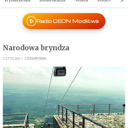
Radio DEON Modlitwa
Narodowa bryndza
CZYTELNIA
CZASOPISMA