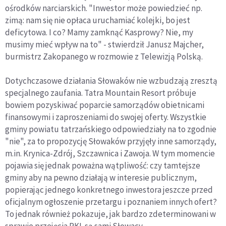
ośrodków narciarskich. "Inwestor może powiedzieć np.
zimą: nam się nie opłaca uruchamiać kolejki, bo jest
deficytowa. I co? Mamy zamknąć Kasprowy? Nie, my
musimy mieć wpływ na to" - stwierdził Janusz Majcher,
burmistrz Zakopanego w rozmowie z Telewizją Polską.
Dotychczasowe działania Słowaków nie wzbudzają zresztą
specjalnego zaufania. Tatra Mountain Resort próbuje
bowiem pozyskiwać poparcie samorządów obietnicami
finansowymi i zaproszeniami do swojej oferty. Wszystkie
gminy powiatu tatrzańskiego odpowiedziały na to zgodnie
"nie", za to propozycję Słowaków przyjęły inne samorządy,
m.in. Krynica-Zdrój, Szczawnica i Zawoja. W tym momencie
pojawia się jednak poważna wątpliwość: czy tamtejsze
gminy aby na pewno działają w interesie publicznym,
popierając jednego konkretnego inwestora jeszcze przed
oficjalnym ogłoszenie przetargu i poznaniem innych ofert?
To jednak również pokazuje, jak bardzo zdeterminowani w