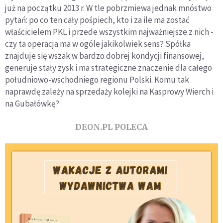
już na początku 2013 r. W tle pobrzmiewa jednak mnóstwo
pytań: po co ten cały pośpiech, kto i za ile ma zostać
właścicielem PKL i przede wszystkim najważniejsze z nich -
czy ta operacja ma w ogóle jakikolwiek sens? Spółka
znajduje się wszak w bardzo dobrej kondycji finansowej,
generuje stały zysk i ma strategiczne znaczenie dla całego
południowo-wschodniego regionu Polski. Komu tak
naprawdę zależy na sprzedaży kolejki na Kasprowy Wierch i
na Gubałówkę?
DEON.PL POLECA