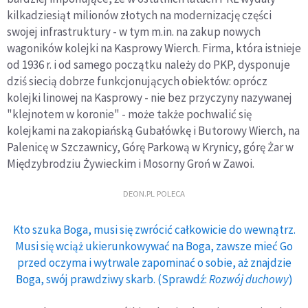
kilkadziesiąt milionów złotych na modernizację części
swojej infrastruktury - w tym m.in. na zakup nowych
wagoników kolejki na Kasprowy Wierch. Firma, która istnieje
od 1936 r. i od samego początku należy do PKP, dysponuje
dziś siecią dobrze funkcjonujących obiektów: oprócz
kolejki linowej na Kasprowy - nie bez przyczyny nazywanej
"klejnotem w koronie" - może także pochwalić się
kolejkami na zakopiańską Gubałówkę i Butorowy Wierch, na
Palenicę w Szczawnicy, Górę Parkową w Krynicy, górę Żar w
Międzybrodziu Żywieckim i Mosorny Groń w Zawoi.
DEON.PL POLECA
Kto szuka Boga, musi się zwrócić całkowicie do wewnątrz.
Musi się wciąż ukierunkowywać na Boga, zawsze mieć Go
przed oczyma i wytrwale zapominać o sobie, aż znajdzie
Boga, swój prawdziwy skarb. (Sprawdź:
Rozwój duchowy
)