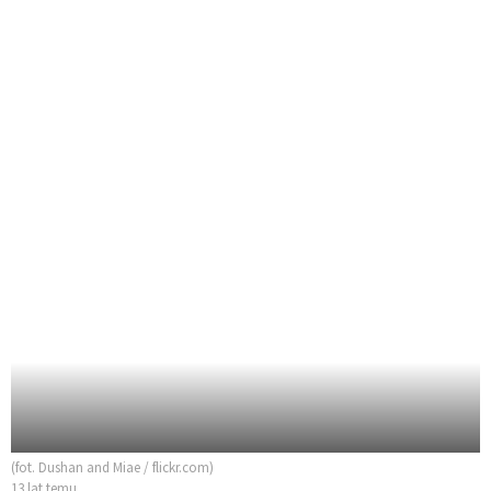
(fot. Dushan and Miae / flickr.com)
13 lat temu