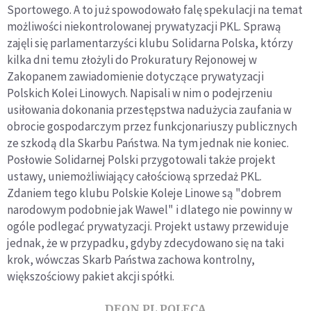
Sportowego. A to już spowodowało falę spekulacji na temat
możliwości niekontrolowanej prywatyzacji PKL. Sprawą
zajęli się parlamentarzyści klubu Solidarna Polska, którzy
kilka dni temu złożyli do Prokuratury Rejonowej w
Zakopanem zawiadomienie dotyczące prywatyzacji
Polskich Kolei Linowych. Napisali w nim o podejrzeniu
usiłowania dokonania przestępstwa nadużycia zaufania w
obrocie gospodarczym przez funkcjonariuszy publicznych
ze szkodą dla Skarbu Państwa. Na tym jednak nie koniec.
Posłowie Solidarnej Polski przygotowali także projekt
ustawy, uniemożliwiający całościową sprzedaż PKL.
Zdaniem tego klubu Polskie Koleje Linowe są "dobrem
narodowym podobnie jak Wawel" i dlatego nie powinny w
ogóle podlegać prywatyzacji. Projekt ustawy przewiduje
jednak, że w przypadku, gdyby zdecydowano się na taki
krok, wówczas Skarb Państwa zachowa kontrolny,
większościowy pakiet akcji spółki.
DEON.PL POLECA