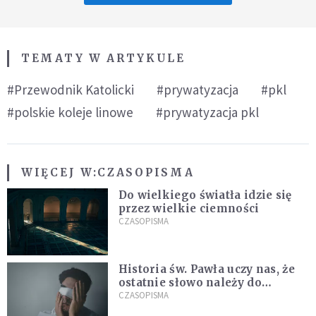
TEMATY W ARTYKULE
#Przewodnik Katolicki
#prywatyzacja
#pkl
#polskie koleje linowe
#prywatyzacja pkl
WIĘCEJ W:
CZASOPISMA
Do wielkiego światła idzie się
przez wielkie ciemności
CZASOPISMA
Historia św. Pawła uczy nas, że
ostatnie słowo należy do
światła, a nie do ciemności
CZASOPISMA