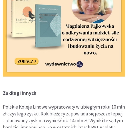
Za długi innych
Polskie Koleje Linowe wypracowały w ubiegłym roku 10 mln
zł czystego zysku. Rok bieżący zapowiada się jeszcze lepiej
- planowany zysk ma wynieść ok. 14 mln zł. Wyniki te są tym
bardziej imponujące, że w ostatnich latach PKL wydały