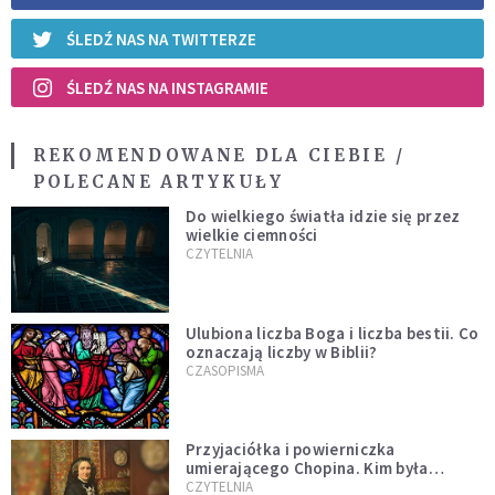
ŚLEDŹ NAS NA TWITTERZE
ŚLEDŹ NAS NA INSTAGRAMIE
REKOMENDOWANE DLA CIEBIE /
POLECANE ARTYKUŁY
Do wielkiego światła idzie się przez
wielkie ciemności
CZYTELNIA
Ulubiona liczba Boga i liczba bestii. Co
oznaczają liczby w Biblii?
CZASOPISMA
Przyjaciółka i powierniczka
umierającego Chopina. Kim była
Marcelina Czartoryska?
CZYTELNIA