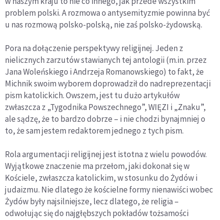
w naszym kraju to nie co innego, jak przede wszystkim
problem polski. A rozmowa o antysemityzmie powinna być
u nas rozmową polsko-polską, nie zaś polsko-żydowską.
Pora na dołączenie perspektywy religijnej. Jeden z
nielicznych zarzutów stawianych tej antologii (m.in. przez
Jana Woleńskiego i Andrzeja Romanowskiego) to fakt, że
Michnik swoim wyborem doprowadził do nadreprezentacji
pism katolickich. Owszem, jest tu dużo artykułów
zwłaszcza z „Tygodnika Powszechnego”, WIĘZI i „Znaku”,
ale sądzę, że to bardzo dobrze – i nie chodzi bynajmniej o
to, że sam jestem redaktorem jednego z tych pism.
Rola argumentacji religijnej jest istotna z wielu powodów.
Wyjątkowe znaczenie ma przełom, jaki dokonał się w
Kościele, zwłaszcza katolickim, w stosunku do Żydów i
judaizmu. Nie dlatego że kościelne formy nienawiści wobec
Żydów były najsilniejsze, lecz dlatego, że religia –
odwołując się do najgłębszych pokładów tożsamości