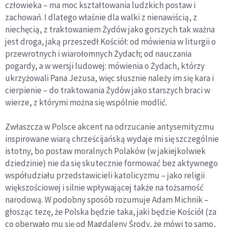
człowieka – ma moc kształtowania ludzkich postaw i
zachowań. I dlatego właśnie dla walki z nienawiścią, z
niechęcią, z traktowaniem Żydów jako gorszych tak ważna
jest droga, jaką przeszedł Kościół: od mówienia w liturgii o
przewrotnych i wiarołomnych Żydach; od nauczania
pogardy, a w wersji ludowej: mówienia o Żydach, którzy
ukrzyżowali Pana Jezusa, więc słusznie należy im się kara i
cierpienie – do traktowania Żydów jako starszych braci w
wierze, z którymi można się wspólnie modlić.
Zwłaszcza w Polsce akcent na odrzucanie antysemityzmu
inspirowane wiarą chrześcijańską wydaje mi się szczególnie
istotny, bo postaw moralnych Polaków (w jakiejkolwiek
dziedzinie) nie da się skutecznie formować bez aktywnego
współudziału przedstawicieli katolicyzmu – jako religii
większościowej i silnie wpływającej także na tożsamość
narodową. W podobny sposób rozumuje Adam Michnik –
głosząc tezę, że Polska będzie taka, jaki będzie Kościół (za
co oberwało mu się od Magdaleny Środy, że mówi to samo,