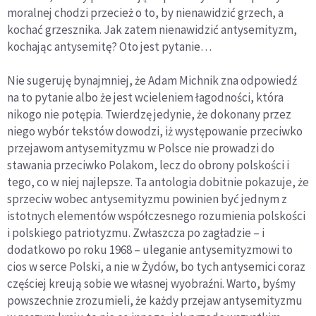
moralnej chodzi przecież o to, by nienawidzić grzech, a
kochać grzesznika. Jak zatem nienawidzić antysemityzm,
kochając antysemitę? Oto jest pytanie…
Nie sugeruję bynajmniej, że Adam Michnik zna odpowiedź
na to pytanie albo że jest wcieleniem łagodności, która
nikogo nie potępia. Twierdzę jedynie, że dokonany przez
niego wybór tekstów dowodzi, iż występowanie przeciwko
przejawom antysemityzmu w Polsce nie prowadzi do
stawania przeciwko Polakom, lecz do obrony polskości i
tego, co w niej najlepsze. Ta antologia dobitnie pokazuje, że
sprzeciw wobec antysemityzmu powinien być jednym z
istotnych elementów współczesnego rozumienia polskości
i polskiego patriotyzmu. Zwłaszcza po zagładzie – i
dodatkowo po roku 1968 – uleganie antysemityzmowi to
cios w serce Polski, a nie w Żydów, bo tych antysemici coraz
częściej kreują sobie we własnej wyobraźni. Warto, byśmy
powszechnie zrozumieli, że każdy przejaw antysemityzmu