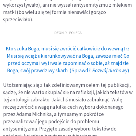
wykorzystywało), ani nie wyssali antysemityzmu z mlekiem
matki (bo wielu się tej formie nienawiści gorąco
sprzeciwiało).
DEON.PL POLECA
Kto szuka Boga, musi się zwrócić całkowicie do wewnątrz.
Musi się wciąż ukierunkowywać na Boga, zawsze mieć Go
przed oczyma i wytrwale zapominać o sobie, aż znajdzie
Boga, swój prawdziwy skarb. (Sprawdź:
Rozwój duchowy
)
Utożsamiając się z tak zdefiniowanym celem tej publikacji,
sądzę, że nie warto skupiać się na refleksji, jakich tekstów w
tej antologii zabrakło. Jakichś musiało zabraknąć. Wolę
raczej zwrócić uwagę na kilka cech wyboru dokonanego
przez Adama Michnika, a tym samym pokrótce
przeanalizować jego podejście do problemu
antysemityzmu. Przyjęte zasady wyboru tekstów do