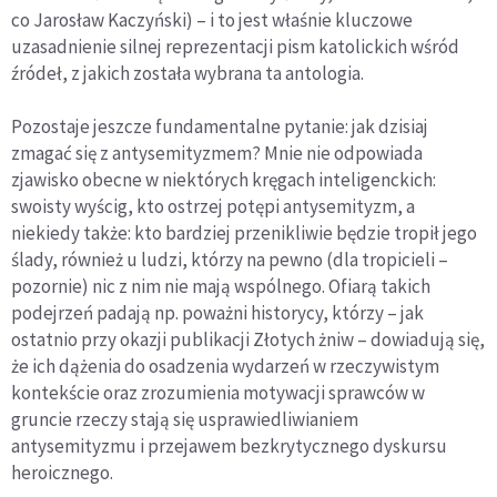
co Jarosław Kaczyński) – i to jest właśnie kluczowe
uzasadnienie silnej reprezentacji pism katolickich wśród
źródeł, z jakich została wybrana ta antologia.
Pozostaje jeszcze fundamentalne pytanie: jak dzisiaj
zmagać się z antysemityzmem? Mnie nie odpowiada
zjawisko obecne w niektórych kręgach inteligenckich:
swoisty wyścig, kto ostrzej potępi antysemityzm, a
niekiedy także: kto bardziej przenikliwie będzie tropił jego
ślady, również u ludzi, którzy na pewno (dla tropicieli –
pozornie) nic z nim nie mają wspólnego. Ofiarą takich
podejrzeń padają np. poważni historycy, którzy – jak
ostatnio przy okazji publikacji Złotych żniw – dowiadują się,
że ich dążenia do osadzenia wydarzeń w rzeczywistym
kontekście oraz zrozumienia motywacji sprawców w
gruncie rzeczy stają się usprawiedliwianiem
antysemityzmu i przejawem bezkrytycznego dyskursu
heroicznego.