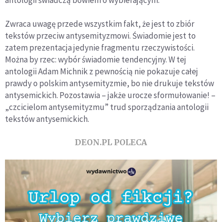
antologii świadczą bowiem o wybierającym.
Zwraca uwagę przede wszystkim fakt, że jest to zbiór
tekstów przeciw antysemityzmowi. Świadomie jest to
zatem prezentacja jedynie fragmentu rzeczywistości.
Można by rzec: wybór świadomie tendencyjny. W tej
antologii Adam Michnik z pewnością nie pokazuje całej
prawdy o polskim antysemityzmie, bo nie drukuje tekstów
antysemickich. Pozostawia – jakże urocze sformułowanie! –
„czcicielom antysemityzmu” trud sporządzania antologii
tekstów antysemickich.
DEON.PL POLECA