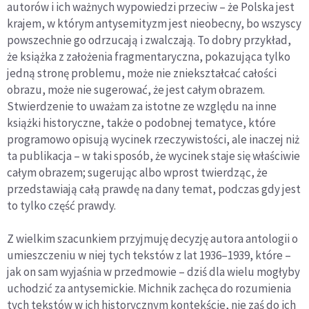
autorów i ich ważnych wypowiedzi przeciw – że Polska jest
krajem, w którym antysemityzm jest nieobecny, bo wszyscy
powszechnie go odrzucają i zwalczają. To dobry przykład,
że książka z założenia fragmentaryczna, pokazująca tylko
jedną stronę problemu, może nie zniekształcać całości
obrazu, może nie sugerować, że jest całym obrazem.
Stwierdzenie to uważam za istotne ze względu na inne
książki historyczne, także o podobnej tematyce, które
programowo opisują wycinek rzeczywistości, ale inaczej niż
ta publikacja – w taki sposób, że wycinek staje się właściwie
całym obrazem; sugerując albo wprost twierdząc, że
przedstawiają całą prawdę na dany temat, podczas gdy jest
to tylko część prawdy.
Z wielkim szacunkiem przyjmuję decyzję autora antologii o
umieszczeniu w niej tych tekstów z lat 1936–1939, które –
jak on sam wyjaśnia w przedmowie – dziś dla wielu mogłyby
uchodzić za antysemickie. Michnik zachęca do rozumienia
tych tekstów w ich historycznym kontekście, nie zaś do ich