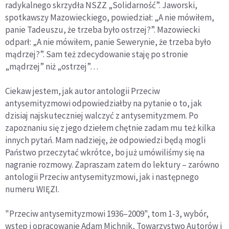
radykalnego skrzydła NSZZ „Solidarność”. Jaworski,
spotkawszy Mazowieckiego, powiedział: „A nie mówiłem,
panie Tadeuszu, że trzeba było ostrzej?”. Mazowiecki
odparł: „A nie mówiłem, panie Sewerynie, że trzeba było
mądrzej?”. Sam też zdecydowanie staję po stronie
„mądrzej” niż „ostrzej”…
Ciekaw jestem, jak autor antologii Przeciw
antysemityzmowi odpowiedziałby na pytanie o to, jak
dzisiaj najskuteczniej walczyć z antysemityzmem. Po
zapoznaniu się z jego dziełem chętnie zadam mu też kilka
innych pytań. Mam nadzieję, że odpowiedzi będą mogli
Państwo przeczytać wkrótce, bo już umówiliśmy się na
nagranie rozmowy. Zapraszam zatem do lektury – zarówno
antologii Przeciw antysemityzmowi, jak i następnego
numeru WIĘZI.
"Przeciw antysemityzmowi 1936–2009", tom 1-3, wybór,
wstęp i opracowanie Adam Michnik, Towarzystwo Autorów i