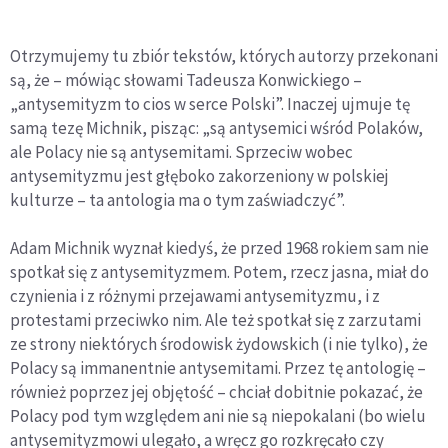
Otrzymujemy tu zbiór tekstów, których autorzy przekonani
są, że – mówiąc słowami Tadeusza Konwickiego –
„antysemityzm to cios w serce Polski”. Inaczej ujmuje tę
samą tezę Michnik, pisząc: „są antysemici wśród Polaków,
ale Polacy nie są antysemitami. Sprzeciw wobec
antysemityzmu jest głęboko zakorzeniony w polskiej
kulturze – ta antologia ma o tym zaświadczyć”.
Adam Michnik wyznał kiedyś, że przed 1968 rokiem sam nie
spotkał się z antysemityzmem. Potem, rzecz jasna, miał do
czynienia i z różnymi przejawami antysemityzmu, i z
protestami przeciwko nim. Ale też spotkał się z zarzutami
ze strony niektórych środowisk żydowskich (i nie tylko), że
Polacy są immanentnie antysemitami. Przez tę antologię –
również poprzez jej objętość – chciał dobitnie pokazać, że
Polacy pod tym względem ani nie są niepokalani (bo wielu
antysemityzmowi ulegało, a wręcz go rozkręcało czy