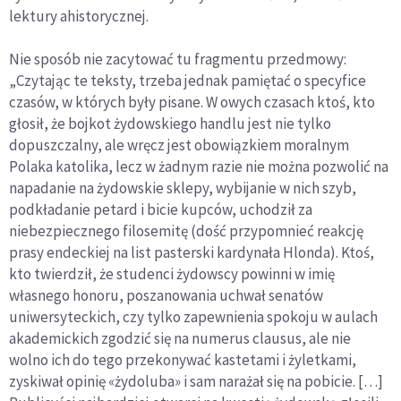
lektury ahistorycznej.
Nie sposób nie zacytować tu fragmentu przedmowy:
„Czytając te teksty, trzeba jednak pamiętać o specyfice
czasów, w których były pisane. W owych czasach ktoś, kto
głosił, że bojkot żydowskiego handlu jest nie tylko
dopuszczalny, ale wręcz jest obowiązkiem moralnym
Polaka katolika, lecz w żadnym razie nie można pozwolić na
napadanie na żydowskie sklepy, wybijanie w nich szyb,
podkładanie petard i bicie kupców, uchodził za
niebezpiecznego filosemitę (dość przypomnieć reakcję
prasy endeckiej na list pasterski kardynała Hlonda). Ktoś,
kto twierdził, że studenci żydowscy powinni w imię
własnego honoru, poszanowania uchwał senatów
uniwersyteckich, czy tylko zapewnienia spokoju w aulach
akademickich zgodzić się na numerus clausus, ale nie
wolno ich do tego przekonywać kastetami i żyletkami,
zyskiwał opinię «żydoluba» i sam narażał się na pobicie. […]