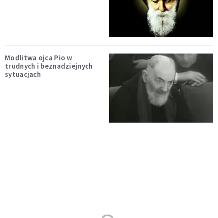
Modlitwa ojca Pio w
trudnych i beznadziejnych
sytuacjach