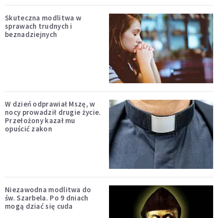
Skuteczna modlitwa w
sprawach trudnych i
beznadziejnych
W dzień odprawiał Mszę, w
nocy prowadził drugie życie.
Przełożony kazał mu
opuścić zakon
Niezawodna modlitwa do
św. Szarbela. Po 9 dniach
mogą dziać się cuda