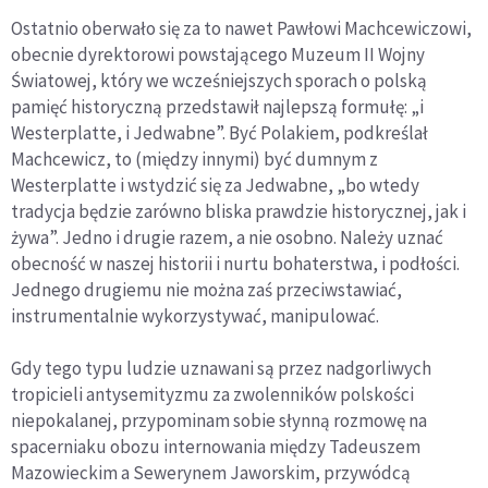
Ostatnio oberwało się za to nawet Pawłowi Machcewiczowi,
obecnie dyrektorowi powstającego Muzeum II Wojny
Światowej, który we wcześniejszych sporach o polską
pamięć historyczną przedstawił najlepszą formułę: „i
Westerplatte, i Jedwabne”. Być Polakiem, podkreślał
Machcewicz, to (między innymi) być dumnym z
Westerplatte i wstydzić się za Jedwabne, „bo wtedy
tradycja będzie zarówno bliska prawdzie historycznej, jak i
żywa”. Jedno i drugie razem, a nie osobno. Należy uznać
obecność w naszej historii i nurtu bohaterstwa, i podłości.
Jednego drugiemu nie można zaś przeciwstawiać,
instrumentalnie wykorzystywać, manipulować.
Gdy tego typu ludzie uznawani są przez nadgorliwych
tropicieli antysemityzmu za zwolenników polskości
niepokalanej, przypominam sobie słynną rozmowę na
spacerniaku obozu internowania między Tadeuszem
Mazowieckim a Sewerynem Jaworskim, przywódcą