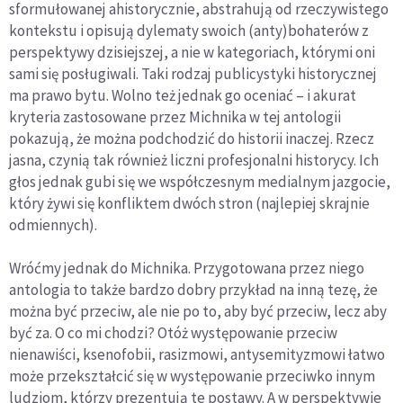
sformułowanej ahistorycznie, abstrahują od rzeczywistego
kontekstu i opisują dylematy swoich (anty)bohaterów z
perspektywy dzisiejszej, a nie w kategoriach, którymi oni
sami się posługiwali. Taki rodzaj publicystyki historycznej
ma prawo bytu. Wolno też jednak go oceniać – i akurat
kryteria zastosowane przez Michnika w tej antologii
pokazują, że można podchodzić do historii inaczej. Rzecz
jasna, czynią tak również liczni profesjonalni historycy. Ich
głos jednak gubi się we współczesnym medialnym jazgocie,
który żywi się konfliktem dwóch stron (najlepiej skrajnie
odmiennych).
Wróćmy jednak do Michnika. Przygotowana przez niego
antologia to także bardzo dobry przykład na inną tezę, że
można być przeciw, ale nie po to, aby być przeciw, lecz aby
być za. O co mi chodzi? Otóż występowanie przeciw
nienawiści, ksenofobii, rasizmowi, antysemityzmowi łatwo
może przekształcić się w występowanie przeciwko innym
ludziom, którzy prezentują te postawy. A w perspektywie