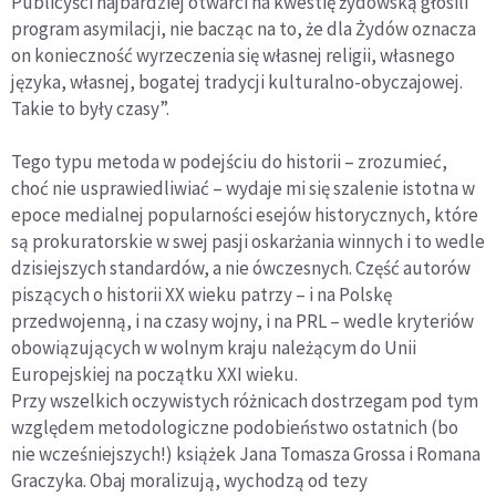
Publicyści najbardziej otwarci na kwestię żydowską głosili
program asymilacji, nie bacząc na to, że dla Żydów oznacza
on konieczność wyrzeczenia się własnej religii, własnego
języka, własnej, bogatej tradycji kulturalno-obyczajowej.
Takie to były czasy”.
Tego typu metoda w podejściu do historii – zrozumieć,
choć nie usprawiedliwiać – wydaje mi się szalenie istotna w
epoce medialnej popularności esejów historycznych, które
są prokuratorskie w swej pasji oskarżania winnych i to wedle
dzisiejszych standardów, a nie ówczesnych. Część autorów
piszących o historii XX wieku patrzy – i na Polskę
przedwojenną, i na czasy wojny, i na PRL – wedle kryteriów
obowiązujących w wolnym kraju należącym do Unii
Europejskiej na początku XXI wieku.
Przy wszelkich oczywistych różnicach dostrzegam pod tym
względem metodologiczne podobieństwo ostatnich (bo
nie wcześniejszych!) książek Jana Tomasza Grossa i Romana
Graczyka. Obaj moralizują, wychodzą od tezy