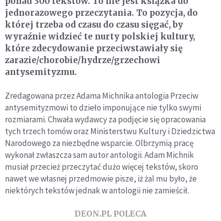
ponad 300 tekstów. To nie jest książka do
jednorazowego przeczytania. To pozycja, do
której trzeba od czasu do czasu sięgać, by
wyraźnie widzieć te nurty polskiej kultury,
które zdecydowanie przeciwstawiały się
zarazie/chorobie/hydrze/grzechowi
antysemityzmu.
Zredagowana przez Adama Michnika antologia Przeciw
antysemityzmowi to dzieło imponujące nie tylko swymi
rozmiarami. Chwała wydawcy za podjęcie się opracowania
tych trzech tomów oraz Ministerstwu Kultury i Dziedzictwa
Narodowego za niezbędne wsparcie. Olbrzymią pracę
wykonał zwłaszcza sam autor antologii. Adam Michnik
musiał przecież przeczytać dużo więcej tekstów, skoro
nawet we własnej przedmowie pisze, iż żal mu było, że
niektórych tekstów jednak w antologii nie zamieścił.
DEON.PL POLECA