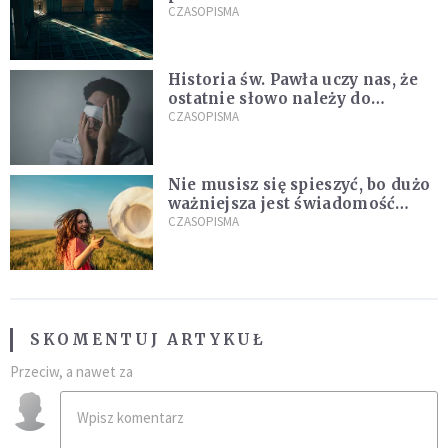
CZASOPISMA
Historia św. Pawła uczy nas, że
ostatnie słowo należy do
światła, a nie do ciemności
CZASOPISMA
Nie musisz się spieszyć, bo dużo
ważniejsza jest świadomość
kierunku
CZASOPISMA
SKOMENTUJ ARTYKUŁ
Przeciw, a nawet za