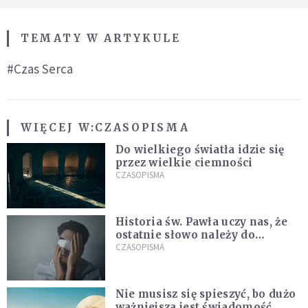
TEMATY W ARTYKULE
#Czas Serca
WIĘCEJ W:
CZASOPISMA
Do wielkiego światła idzie się
przez wielkie ciemności
CZASOPISMA
Historia św. Pawła uczy nas, że
ostatnie słowo należy do
światła, a nie do ciemności
CZASOPISMA
Nie musisz się spieszyć, bo dużo
ważniejsza jest świadomość