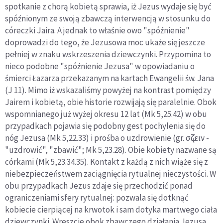
spotkanie z chorą kobietą sprawia, iż Jezus wydaje się być
spóźnionym ze swoją zbawczą interwencją w stosunku do
córeczki Jaira. A jednak to właśnie owo "spóźnienie"
doprowadzi do tego, że Jezusowa moc ukaże się jeszcze
pełniej w znaku wskrzeszenia dziewczynki. Przypomina to
nieco podobne "spóźnienie Jezusa" w opowiadaniu o
śmierci Łazarza przekazanym na kartach Ewangelii św. Jana
(J 11). Mimo iż wskazaliśmy powyżej na kontrast pomiędzy
Jairem i kobietą, obie historie rozwijają się paralelnie. Obok
wspomnianego już wyżej okresu 12 lat (Mk 5,25.42) w obu
przypadkach pojawia się podobny gest pochylenia się do
nóg Jezusa (Mk 5,22.33) i prośba o uzdrowienie (gr. σῴζειν -
"uzdrowić", "zbawić"; Mk 5,23.28). Obie kobiety nazwane są
córkami (Mk 5,23.34.35). Kontakt z każdą z nich wiąże się z
niebezpieczeństwem zaciągnięcia rytualnej nieczystości. W
obu przypadkach Jezus zdaje się przechodzić ponad
ograniczeniami sfery rytualnej: pozwala się dotknąć
kobiecie cierpiącej na krwotok i sam dotyka martwego ciała
dziewczynki. Wreszcie obok zbawczego działania Jezusa