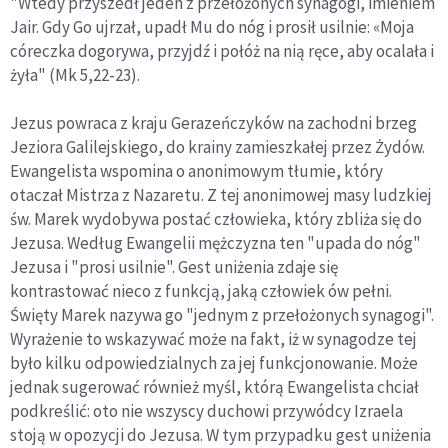
"Wtedy przyszedł jeden z przełożonych synagogi, imieniem
Jair. Gdy Go ujrzał, upadł Mu do nóg i prosił usilnie: «Moja
córeczka dogorywa, przyjdź i połóż na nią ręce, aby ocalała i
żyła" (Mk 5,22-23).
Jezus powraca z kraju Gerazeńczyków na zachodni brzeg
Jeziora Galilejskiego, do krainy zamieszkałej przez Żydów.
Ewangelista wspomina o anonimowym tłumie, który
otaczał Mistrza z Nazaretu. Z tej anonimowej masy ludzkiej
św. Marek wydobywa postać człowieka, który zbliża się do
Jezusa. Według Ewangelii mężczyzna ten "upada do nóg"
Jezusa i "prosi usilnie". Gest uniżenia zdaje się
kontrastować nieco z funkcją, jaką człowiek ów pełni.
Święty Marek nazywa go "jednym z przełożonych synagogi".
Wyrażenie to wskazywać może na fakt, iż w synagodze tej
było kilku odpowiedzialnych za jej funkcjonowanie. Może
jednak sugerować również myśl, którą Ewangelista chciał
podkreślić: oto nie wszyscy duchowi przywódcy Izraela
stoją w opozycji do Jezusa. W tym przypadku gest uniżenia