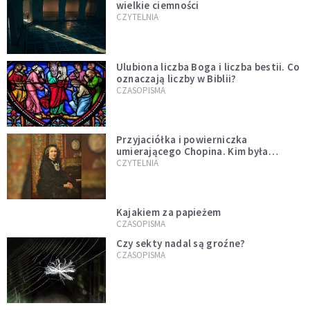
wielkie ciemności
CZYTELNIA
Ulubiona liczba Boga i liczba bestii. Co
oznaczają liczby w Biblii?
CZASOPISMA
Przyjaciółka i powierniczka
umierającego Chopina. Kim była
Marcelina Czartoryska?
CZYTELNIA
Kajakiem za papieżem
CZASOPISMA
Czy sekty nadal są groźne?
CZASOPISMA