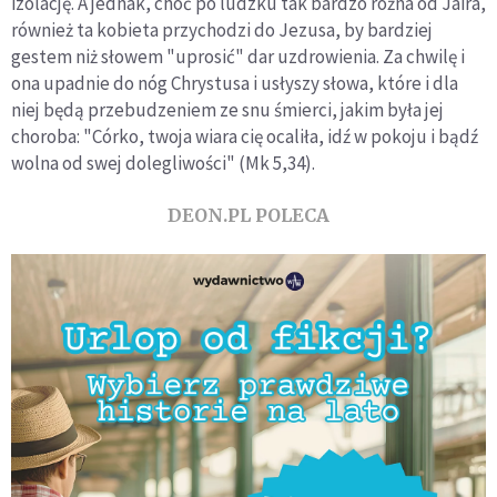
izolację. A jednak, choć po ludzku tak bardzo różna od Jaira,
również ta kobieta przychodzi do Jezusa, by bardziej
gestem niż słowem "uprosić" dar uzdrowienia. Za chwilę i
ona upadnie do nóg Chrystusa i usłyszy słowa, które i dla
niej będą przebudzeniem ze snu śmierci, jakim była jej
choroba: "Córko, twoja wiara cię ocaliła, idź w pokoju i bądź
wolna od swej dolegliwości" (Mk 5,34).
DEON.PL POLECA