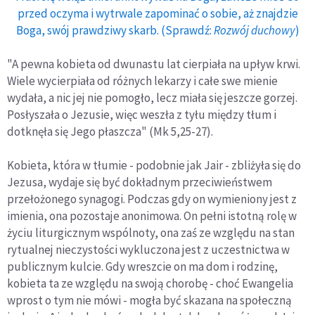
przed oczyma i wytrwale zapominać o sobie, aż znajdzie
Boga, swój prawdziwy skarb. (Sprawdź:
Rozwój duchowy
)
"A pewna kobieta od dwunastu lat cierpiała na upływ krwi.
Wiele wycierpiała od różnych lekarzy i całe swe mienie
wydała, a nic jej nie pomogło, lecz miała się jeszcze gorzej.
Posłyszała o Jezusie, więc weszła z tyłu między tłum i
dotknęła się Jego płaszcza" (Mk 5,25-27).
Kobieta, która w tłumie - podobnie jak Jair - zbliżyła się do
Jezusa, wydaje się być dokładnym przeciwieństwem
przełożonego synagogi. Podczas gdy on wymieniony jest z
imienia, ona pozostaje anonimowa. On pełni istotną rolę w
życiu liturgicznym wspólnoty, ona zaś ze względu na stan
rytualnej nieczystości wykluczona jest z uczestnictwa w
publicznym kulcie. Gdy wreszcie on ma dom i rodzinę,
kobieta ta ze względu na swoją chorobę - choć Ewangelia
wprost o tym nie mówi - mogła być skazana na społeczną