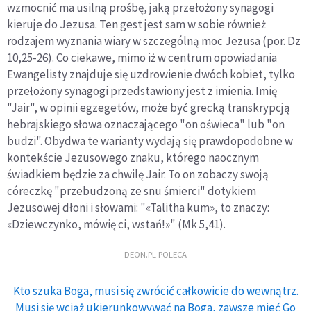
wzmocnić ma usilną prośbę, jaką przełożony synagogi
kieruje do Jezusa. Ten gest jest sam w sobie również
rodzajem wyznania wiary w szczególną moc Jezusa (por. Dz
10,25-26). Co ciekawe, mimo iż w centrum opowiadania
Ewangelisty znajduje się uzdrowienie dwóch kobiet, tylko
przełożony synagogi przedstawiony jest z imienia. Imię
"Jair", w opinii egzegetów, może być grecką transkrypcją
hebrajskiego słowa oznaczającego "on oświeca" lub "on
budzi". Obydwa te warianty wydają się prawdopodobne w
kontekście Jezusowego znaku, którego naocznym
świadkiem będzie za chwilę Jair. To on zobaczy swoją
córeczkę "przebudzoną ze snu śmierci" dotykiem
Jezusowej dłoni i słowami: "«Talitha kum», to znaczy:
«Dziewczynko, mówię ci, wstań!»" (Mk 5,41).
DEON.PL POLECA
Kto szuka Boga, musi się zwrócić całkowicie do wewnątrz.
Musi się wciąż ukierunkowywać na Boga, zawsze mieć Go