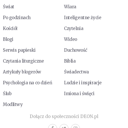
Świat
Wiara
Po godzinach
Inteligentne życie
Kościół
Czytelnia
Blogi
Wideo
Serwis papieski
Duchowość
Czytania liturgiczne
Biblia
Artykuły blogerów
Świadectwa
Psychologia na co dzień
Ludzie i inspiracje
Ślub
Imiona i święci
Modlitwy
Dołącz do społeczności DEON.pl