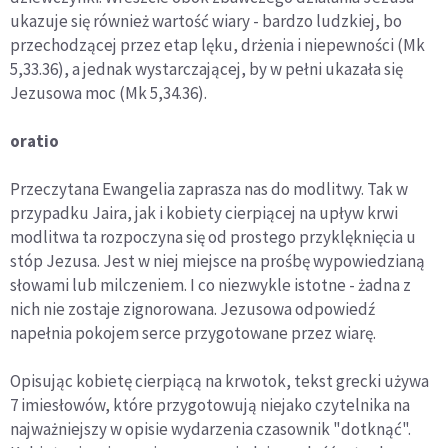
ukazuje się również wartość wiary - bardzo ludzkiej, bo
przechodzącej przez etap lęku, drżenia i niepewności (Mk
5,33.36), a jednak wystarczającej, by w pełni ukazała się
Jezusowa moc (Mk 5,34.36).
oratio
Przeczytana Ewangelia zaprasza nas do modlitwy. Tak w
przypadku Jaira, jak i kobiety cierpiącej na upływ krwi
modlitwa ta rozpoczyna się od prostego przyklęknięcia u
stóp Jezusa. Jest w niej miejsce na prośbę wypowiedzianą
słowami lub milczeniem. I co niezwykle istotne - żadna z
nich nie zostaje zignorowana. Jezusowa odpowiedź
napełnia pokojem serce przygotowane przez wiarę.
Opisując kobietę cierpiącą na krwotok, tekst grecki używa
7 imiesłowów, które przygotowują niejako czytelnika na
najważniejszy w opisie wydarzenia czasownik "dotknąć".