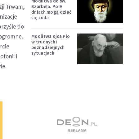
modlitwa do św.
zji Trwam,
Szarbela. Po 9
dniach mogą dziać
nizacje
się cuda
przyśle do
 ogromne.
Modlitwa ojca Pio
w trudnych i
rcie
beznadziejnych
sytuacjach
fonii i
ie.