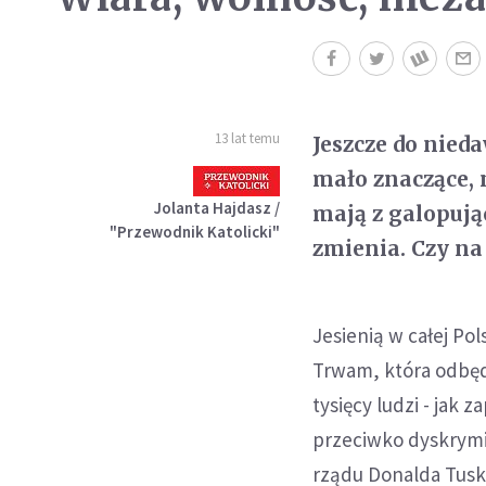
13 lat temu
Jeszcze do nied
mało znaczące,
Jolanta Hajdasz /
mają z galopują
"Przewodnik Katolicki"
zmienia. Czy na 
Jesienią w całej Po
Trwam, która odbędz
tysięcy ludzi - jak
przeciwko dyskrymin
rządu Donalda Tusk