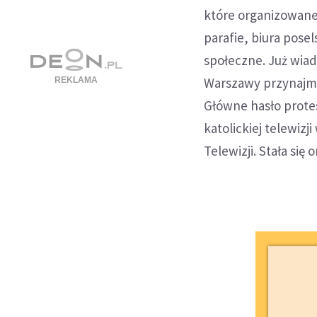
które organizowane 
parafie, biura pose
społeczne. Już wiad
Warszawy przynajmn
Główne hasło protes
katolickiej telewiz
Telewizji. Stała si