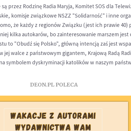
są przez Rodzinę Radia Maryja, Komitet SOS dla Telewi
lskie, komisje związkowe NSZZ "Solidarność" i inne orga
omo, że każdy z regionów Związku (jest ich prawie 40) 
iej kilka autokarów, bo zainteresowanie marszem jest
tu to "Obudź się Polsko", główną intencją zaś jest wspa
ji w jej walce z państwowym gigantem, Krajową Radą Radio
ę ona symbolem dyskryminacji katolików w naszym państw
DEON.PL POLECA