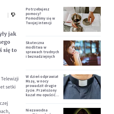
Potrzebujesz
pomocy?
Pomodlimy się w
Twojej intencji
yły jak
nego
Skuteczna
modlitwa w
 się to
sprawach trudnych
i beznadziejnych
W dzień odprawiał
Telewizji
Mszę, w nocy
prowadził drugie
et setki
życie. Przełożony
kazał mu opuścić
zakon
czej
Niezawodna
pach,