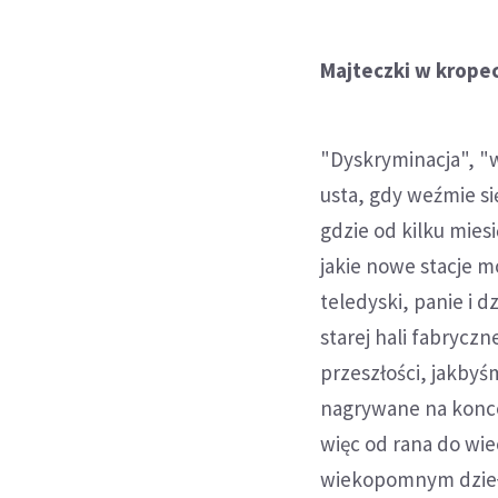
Majteczki w krope
"Dyskryminacja", "w
usta, gdy weźmie się
gdzie od kilku mies
jakie nowe stacje 
teledyski, panie i 
starej hali fabrycz
przeszłości, jakbyśm
nagrywane na koncer
więc od rana do wie
wiekopomnym dziełe