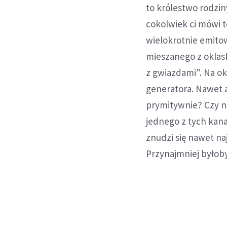
to królestwo rodziny
cokolwiek ci mówi 
wielokrotnie emito
mieszanego z oklask
z gwiazdami". Na o
generatora. Nawet a
prymitywnie? Czy na
jednego z tych kan
znudzi się nawet na
Przynajmniej było