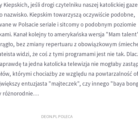
 Kiepskich, jeśli drogi czytelniku naszej katolickiej gaze
to nazwisko. Kiepskim towarzyszą oczywiście podobne,
wane w Polsacie seriale i sitcomy o podobnym poziomie
ami. Kanał kolejny to amerykańska wersja "Mam talent"
krągło, bez zmiany repertuaru z obowiązkowym śmiech
teista widzi, że coś z tymi programami jest nie tak. Dla
prawdę ta jedna katolicka telewizja nie mogłaby zastą
ałów, którymi chociażby ze względu na powtarzalność o
jwiększy entuzjasta "majteczek", czy innego "baya bong
by różnorodnie…
DEON.PL POLECA