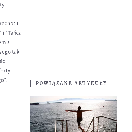
ty
 rechotu
 i "Tańca
em z
czego tak
pić
ferty
o".
POWIĄZANE ARTYKUŁY