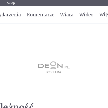
g
Sklep
Wię
darzenia
Komentarze
Wiara
Wideo
ależność