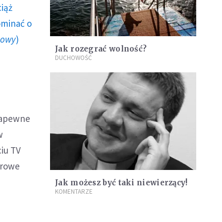
ciąż
ominać o
howy
)
Jak rozegrać wolność?
DUCHOWOŚĆ
 zapewne
w
ciu TV
frowe
Jak możesz być taki niewierzący!
KOMENTARZE