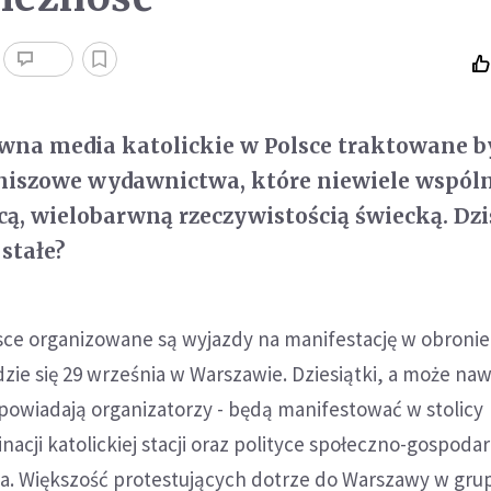
awna media katolickie w Polsce traktowane b
 niszowe wydawnictwa, które niewiele wspól
cą, wielobarwną rzeczywistością świecką. Dziś
stałe?
lsce organizowane są wyjazdy na manifestację w obronie 
ie się 29 września w Warszawie. Dziesiątki, a może naw
 zapowiadają organizatorzy - będą manifestować w stolicy
acji katolickiej stacji oraz polityce społeczno-gospodar
a. Większość protestujących dotrze do Warszawy w gru