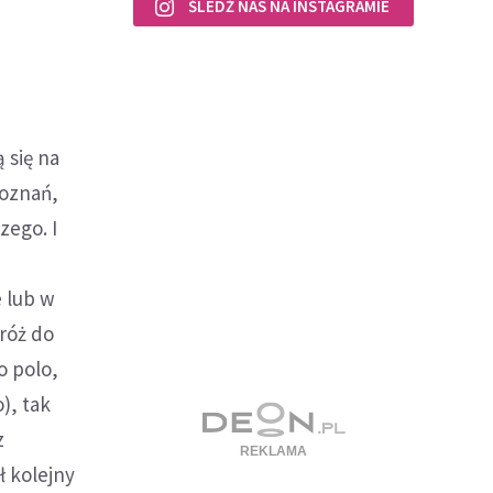
ŚLEDŹ NAS NA INSTAGRAMIE
 się na
Poznań,
zego. I
e lub w
róż do
o polo,
), tak
z
 kolejny