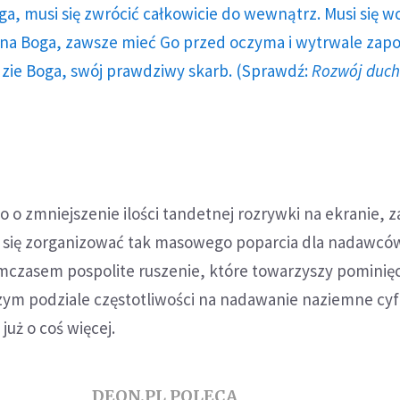
ga, musi się zwrócić całkowicie do wewnątrz. Musi się w
a Boga, zawsze mieć Go przed oczyma i wytrwale zap
dzie Boga, swój prawdziwy skarb. (Sprawdź:
Rozwój duc
o o zmniejszenie ilości tandetnej rozrywki na ekranie,
 się zorganizować tak masowego poparcia dla nadawcó
 Tymczasem pospolite ruszenie, które towarzyszy pominię
ym podziale częstotliwości na nadawanie naziemne cy
już o coś więcej.
DEON.PL POLECA