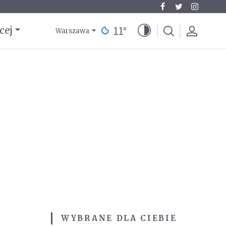
11
°
cej
Warszawa
WYBRANE DLA CIEBIE