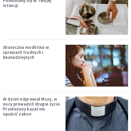
Pomodlimy się w Twojej
intencji
Skuteczna modlitwa w
sprawach trudnych i
beznadziejnych
W dzień odprawiał Mszę, w
nocy prowadził drugie życie.
Przełożony kazał mu
opuścić zakon