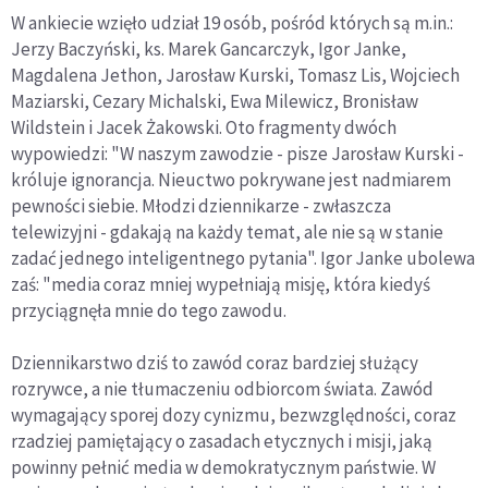
W ankiecie wzięło udział 19 osób, pośród których są m.in.:
Jerzy Baczyński, ks. Marek Gancarczyk, Igor Janke,
Magdalena Jethon, Jarosław Kurski, Tomasz Lis, Wojciech
Maziarski, Cezary Michalski, Ewa Milewicz, Bronisław
Wildstein i Jacek Żakowski. Oto fragmenty dwóch
wypowiedzi: "W naszym zawodzie - pisze Jarosław Kurski -
króluje ignorancja. Nieuctwo pokrywane jest nadmiarem
pewności siebie. Młodzi dziennikarze - zwłaszcza
telewizyjni - gdakają na każdy temat, ale nie są w stanie
zadać jednego inteligentnego pytania". Igor Janke ubolewa
zaś: "media coraz mniej wypełniają misję, która kiedyś
przyciągnęła mnie do tego zawodu.
Dziennikarstwo dziś to zawód coraz bardziej służący
rozrywce, a nie tłumaczeniu odbiorcom świata. Zawód
wymagający sporej dozy cynizmu, bezwzględności, coraz
rzadziej pamiętający o zasadach etycznych i misji, jaką
powinny pełnić media w demokratycznym państwie. W