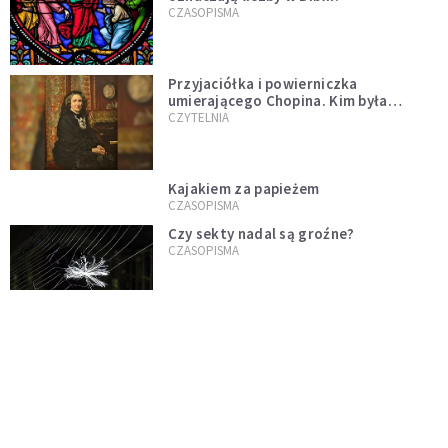
CZASOPISMA
Przyjaciółka i powierniczka
umierającego Chopina. Kim była
Marcelina Czartoryska?
CZYTELNIA
Kajakiem za papieżem
CZASOPISMA
Czy sekty nadal są groźne?
CZASOPISMA