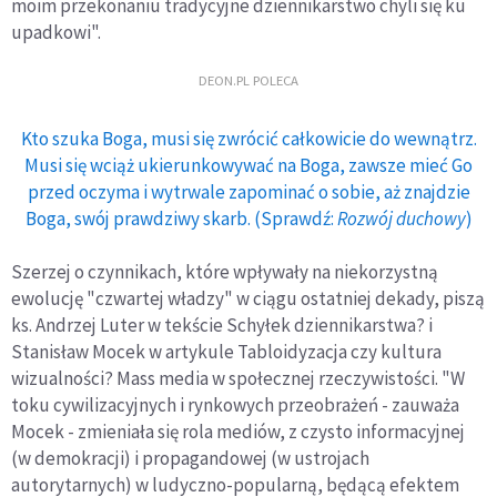
moim przekonaniu tradycyjne dziennikarstwo chyli się ku
upadkowi".
DEON.PL POLECA
Kto szuka Boga, musi się zwrócić całkowicie do wewnątrz.
Musi się wciąż ukierunkowywać na Boga, zawsze mieć Go
przed oczyma i wytrwale zapominać o sobie, aż znajdzie
Boga, swój prawdziwy skarb. (Sprawdź:
Rozwój duchowy
)
Szerzej o czynnikach, które wpływały na niekorzystną
ewolucję "czwartej władzy" w ciągu ostatniej dekady, piszą
ks. Andrzej Luter w tekście Schyłek dziennikarstwa? i
Stanisław Mocek w artykule Tabloidyzacja czy kultura
wizualności? Mass media w społecznej rzeczywistości. "W
toku cywilizacyjnych i rynkowych przeobrażeń - zauważa
Mocek - zmieniała się rola mediów, z czysto informacyjnej
(w demokracji) i propagandowej (w ustrojach
autorytarnych) w ludyczno-popularną, będącą efektem