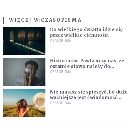
WIĘCEJ W:
CZASOPISMA
Do wielkiego światła idzie się
przez wielkie ciemności
CZASOPISMA
Historia św. Pawła uczy nas, że
ostatnie słowo należy do
światła, a nie do ciemności
CZASOPISMA
Nie musisz się spieszyć, bo dużo
ważniejsza jest świadomość
kierunku
CZASOPISMA