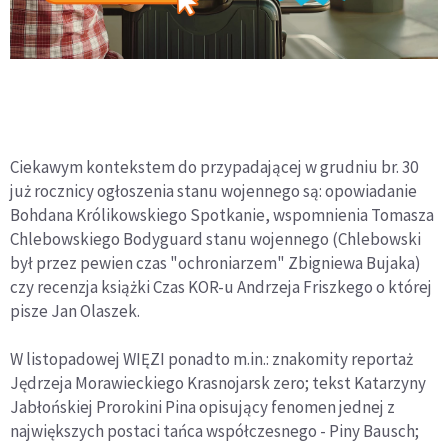
Ciekawym kontekstem do przypadającej w grudniu br. 30
już rocznicy ogłoszenia stanu wojennego są: opowiadanie
Bohdana Królikowskiego Spotkanie, wspomnienia Tomasza
Chlebowskiego Bodyguard stanu wojennego (Chlebowski
był przez pewien czas "ochroniarzem" Zbigniewa Bujaka)
czy recenzja książki Czas KOR-u Andrzeja Friszkego o której
pisze Jan Olaszek.
W listopadowej WIĘZI ponadto m.in.: znakomity reportaż
Jędrzeja Morawieckiego Krasnojarsk zero; tekst Katarzyny
Jabłońskiej Prorokini Pina opisujący fenomen jednej z
największych postaci tańca współczesnego - Piny Bausch;