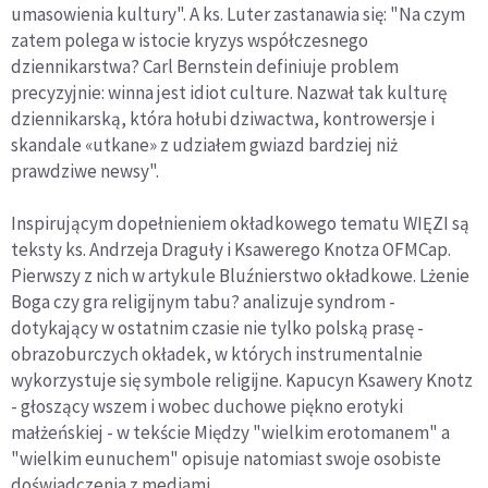
umasowienia kultury". A ks. Luter zastanawia się: "Na czym
zatem polega w istocie kryzys współczesnego
dziennikarstwa? Carl Bernstein definiuje problem
precyzyjnie: winna jest idiot culture. Nazwał tak kulturę
dziennikarską, która hołubi dziwactwa, kontrowersje i
skandale «utkane» z udziałem gwiazd bardziej niż
prawdziwe newsy".
Inspirującym dopełnieniem okładkowego tematu WIĘZI są
teksty ks. Andrzeja Draguły i Ksawerego Knotza OFMCap.
Pierwszy z nich w artykule Bluźnierstwo okładkowe. Lżenie
Boga czy gra religijnym tabu? analizuje syndrom -
dotykający w ostatnim czasie nie tylko polską prasę -
obrazoburczych okładek, w których instrumentalnie
wykorzystuje się symbole religijne. Kapucyn Ksawery Knotz
- głoszący wszem i wobec duchowe piękno erotyki
małżeńskiej - w tekście Między "wielkim erotomanem" a
"wielkim eunuchem" opisuje natomiast swoje osobiste
doświadczenia z mediami.