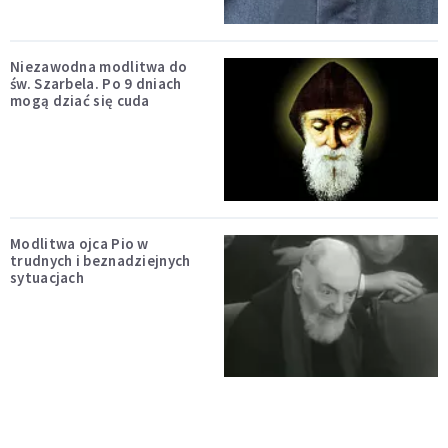
Niezawodna modlitwa do
św. Szarbela. Po 9 dniach
mogą dziać się cuda
Modlitwa ojca Pio w
trudnych i beznadziejnych
sytuacjach