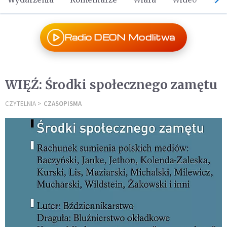
Radio DEON Modlitwa
WIĘŹ: Środki społecznego zamętu
CZYTELNIA
CZASOPISMA