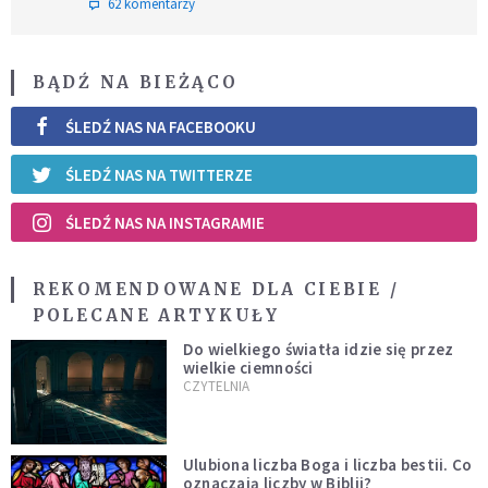
62 komentarzy
BĄDŹ NA BIEŻĄCO
ŚLEDŹ NAS NA FACEBOOKU
ŚLEDŹ NAS NA TWITTERZE
ŚLEDŹ NAS NA INSTAGRAMIE
REKOMENDOWANE DLA CIEBIE /
POLECANE ARTYKUŁY
Do wielkiego światła idzie się przez
wielkie ciemności
CZYTELNIA
Ulubiona liczba Boga i liczba bestii. Co
oznaczają liczby w Biblii?