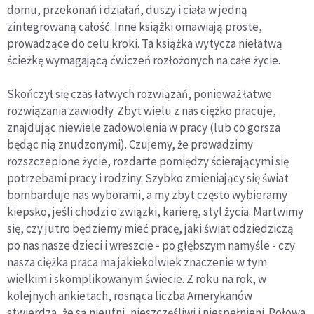
domu, przekonań i działań, duszy i ciała w jedną
zintegrowaną całość. Inne książki omawiają proste,
prowadzące do celu kroki. Ta książka wytycza niełatwą
ścieżkę wymagającą ćwiczeń rozłożonych na całe życie.
Skończył się czas łatwych rozwiązań, ponieważ łatwe
rozwiązania zawiodły. Zbyt wielu z nas ciężko pracuje,
znajdując niewiele zadowolenia w pracy (lub co gorsza
będąc nią znudzonymi). Czujemy, że prowadzimy
rozszczepione życie, rozdarte pomiędzy ścierającymi się
potrzebami pracy i rodziny. Szybko zmieniający się świat
bombarduje nas wyborami, a my zbyt często wybieramy
kiepsko, jeśli chodzi o związki, karierę, styl życia. Martwimy
się, czy jutro będziemy mieć pracę, jaki świat odziedziczą
po nas nasze dzieci i wreszcie - po głębszym namyśle - czy
nasza ciężka praca ma jakiekolwiek znaczenie w tym
wielkim i skomplikowanym świecie. Z roku na rok, w
kolejnych ankietach, rosnąca liczba Amerykanów
stwierdza, że są nieufni, nieszczęśliwi i niespełnieni. Połowa