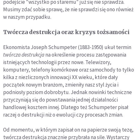
podejście "wszystko po staremu" już się nie sprawdza.
Musimy zdać sobie sprawę, że nie sprawdzi się ono również
w naszym przypadku.
Twórcza destrukcja oraz kryzys tożsamości
Ekonomista Joseph Schumpeter (1883-1950) ukuł termin
twórcza destrukcja
na określenie procesu zastępowania
istniejących technologii przez nowe. Telewizory,
komputery, telefony komórkowe oraz samochody to tylko
kilka z niezliczonych innowacji XX wieku, które dały
początek nowym branżom, zmieniły nasz styl życia i
podniosły poziom dobrobytu. Jednak nowinki techniczne
przyczyniają się do powstawania jednej działalności
handlowej kosztem innej. Dlatego też Schumpeter pisał
raczej o destrukcji niż o ewolucji czy procesach zmian.
Od momentu, w którym zapisał on na papierze swoją tezę,
twórcza destrukcja znacznie przybrała na sile. Wystarczy