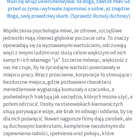
Musi się wciąż ukierunkowywać na Boga, zawsze mieć Go
przed oczyma i wytrwale zapominać o sobie, aż znajdzie
Boga, swój prawdziwy skarb. (Sprawdź:
Rozwój duchowy
)
Współczesna psychologia mówi, że zdrowe, szczęśliwe
jednostki mają również głębokie poczucie celu. To znaczy
opowiadają się za wyznawanymi wartościami, odczuwają
więzi z innymi ludźmi oraz służą celom większym od nich
samych i ich własnego "ja". Szczerze mówiąc, większość z
nas nie czuje, by te życiodajne wartości powstawały w
miejscu pracy. Wręcz przeciwnie, korporacje to stresujące i
bezduszne miejsca, gdzie pozbawieni charakteru
menedżerowie wygłaszają komunały o szacunku, a
podwładnych traktują jak narzędzia, których można użyć, a
potem odrzucić. Osoby na stanowiskach kierowniczych
snują porywające wizje, ale brak im odwagi i oddania, by się
dla nich poświęcić. Nawet najgorsze firmy dają zarobek, ale
są duchowymi bankrutami, kompletnie niezdolnymi do
zapewnienia radości, spełnienia oraz pokoju, które