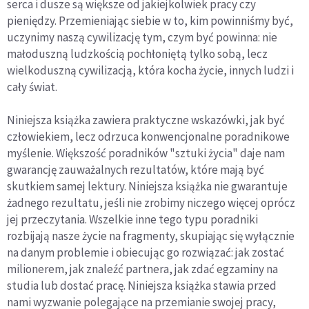
serca i dusze są większe od jakiejkolwiek pracy czy
pieniędzy. Przemieniając siebie w to, kim powinniśmy być,
uczynimy naszą cywilizację tym, czym być powinna: nie
małoduszną ludzkością pochłoniętą tylko sobą, lecz
wielkoduszną cywilizacją, która kocha życie, innych ludzi i
cały świat.
Niniejsza książka zawiera praktyczne wskazówki, jak być
człowiekiem, lecz odrzuca konwencjonalne poradnikowe
myślenie. Większość poradników "sztuki życia" daje nam
gwarancję zauważalnych rezultatów, które mają być
skutkiem samej lektury. Niniejsza książka nie gwarantuje
żadnego rezultatu, jeśli nie zrobimy niczego więcej oprócz
jej przeczytania. Wszelkie inne tego typu poradniki
rozbijają nasze życie na fragmenty, skupiając się wyłącznie
na danym problemie i obiecując go rozwiązać: jak zostać
milionerem, jak znaleźć partnera, jak zdać egzaminy na
studia lub dostać pracę. Niniejsza książka stawia przed
nami wyzwanie polegające na przemianie swojej pracy,