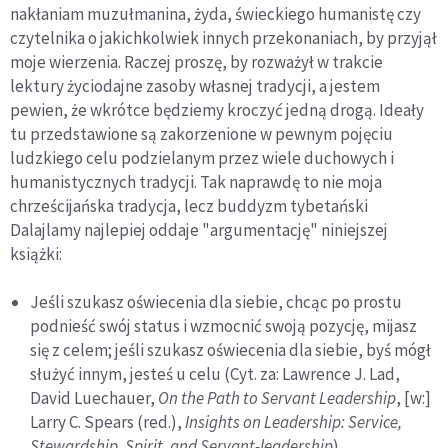
nakłaniam muzułmanina, żyda, świeckiego humanistę czy
czytelnika o jakichkolwiek innych przekonaniach, by przyjął
moje wierzenia. Raczej proszę, by rozważył w trakcie
lektury życiodajne zasoby własnej tradycji, a jestem
pewien, że wkrótce będziemy kroczyć jedną drogą. Ideały
tu przedstawione są zakorzenione w pewnym pojęciu
ludzkiego celu podzielanym przez wiele duchowych i
humanistycznych tradycji. Tak naprawdę to nie moja
chrześcijańska tradycja, lecz buddyzm tybetański
Dalajlamy najlepiej oddaje "argumentację" niniejszej
książki:
Jeśli szukasz oświecenia dla siebie, chcąc po prostu
podnieść swój status i wzmocnić swoją pozycję, mijasz
się z celem; jeśli szukasz oświecenia dla siebie, byś mógł
służyć innym, jesteś u celu (Cyt. za: Lawrence J. Lad,
David Luechauer,
On the Path to Servant Leadership
, [w:]
Larry C. Spears (red.),
Insights on Leadership: Service,
Stewardship, Spirit, and Servant-leadership
).