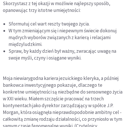
Skorzystasz z tej okazji w możliwie najlepszy sposób,
opanowując trzy istotne umiejętności:
Sformułuj cel wart reszty twojego życia.
W tym zmieniającym się i niepewnym świecie dokonuj
mądrych wyborów związanych z karierą i relacjami
międzyludzkimi.
Spraw, by każdy dzień był ważny, zwracając uwagę na
swoje myśli, czyny i osiągane wyniki.
Moja niewiarygodna kariera jezuickiego kleryka, a później
bankowca inwestycyjnego pokazuje, dlaczego te
konkretne umiejętności są niezbędne do sensownego życia
w XXI wieku. Miałem szczęście pracować na trzech
kontynentach jako dyrektor zarządzający w spółce J.P.
Morgan, która osiągnęła nieprawdopodobnie ambitny cel -
całkowitą zmianę rodzaju działalności, co przyniosło w tym
samym czasie fenomenalne wyniki. (Czytelnicy