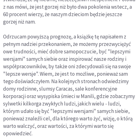
z nas mówi, że jest gorzej niż było dwa pokolenia wstecz, a
60 procent wierzy, że naszym dzieciom będzie jeszcze
gorzej niż nam.
Odrzucam powyższą prognozę, a książkę tę napisałem z
pełnym nadziei przekonaniem, że możemy przezwyciężyć
owe trudności, mieć dobre samopoczucie, być "lepszymi
wersjami" samych siebie oraz inspirować nasze rodziny i
współpracowników, by także oni zdecydowali się na swoje
"lepsze wersje". Wiem, że jest to możliwe, ponieważ sam
tego doświadczyłem. Na kolejnych stronach odwiedzimy
domy rodzinne, slumsy Caracas, sale konferencyjne
korporacji oraz wysypiska śmieci w Manili, gdzie zobaczymy
sylwetki kilkorga zwykłych ludzi, jakich wielu - ludzi,
którym udało się być "lepszymi wersjami" samych siebie,
ponieważ znaleźli cel, dla którego warto żyć, wizję, o którą
warto walczyć, oraz wartości, za którymi warto się
opowiedzieć.