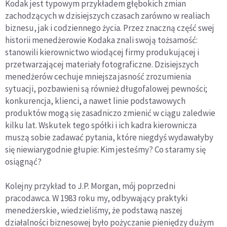
Kodak jest typowym przykładem głębokich zmian
zachodzących w dzisiejszych czasach zarówno w realiach
biznesu, jak i codziennego życia. Przez znaczną część swej
historii menedżerowie Kodaka znali swoją tożsamość:
stanowili kierownictwo wiodącej firmy produkującej i
przetwarzającej materiały fotograficzne. Dzisiejszych
menedżerów cechuje mniejsza jasność zrozumienia
sytuacji, pozbawieni są również długofalowej pewności;
konkurencja, klienci, a nawet linie podstawowych
produktów mogą się zasadniczo zmienić w ciągu zaledwie
kilku lat. Wskutek tego spółki i ich kadra kierownicza
muszą sobie zadawać pytania, które niegdyś wydawałyby
się niewiarygodnie głupie: Kim jesteśmy? Co staramy się
osiągnąć?
Kolejny przykład to J.P. Morgan, mój poprzedni
pracodawca. W 1983 roku my, odbywający praktyki
menedżerskie, wiedzieliśmy, że podstawą naszej
działalności biznesowej było pożyczanie pieniędzy dużym