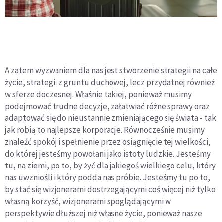
A zatem wyzwaniem dla nas jest stworzenie strategii na całe
życie, strategii z gruntu duchowej, lecz przydatnej również
w sferze doczesnej. Właśnie takiej, ponieważ musimy
podejmować trudne decyzje, załatwiać różne sprawy oraz
adaptować się do nieustannie zmieniającego się świata - tak
jak robią to najlepsze korporacje. Równocześnie musimy
znaleźć spokój i spełnienie przez osiągnięcie tej wielkości,
do której jesteśmy powołani jako istoty ludzkie. Jesteśmy
tu, na ziemi, po to, by żyć dla jakiegoś wielkiego celu, który
nas uwzniośli i który podda nas próbie. Jesteśmy tu po to,
by stać się wizjonerami dostrzegającymi coś więcej niż tylko
własną korzyść, wizjonerami spoglądającymi w
perspektywie dłuższej niż własne życie, ponieważ nasze