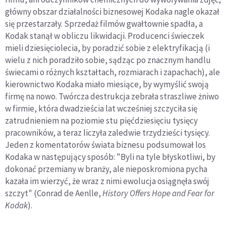
główny obszar działalności biznesowej Kodaka nagle okazał
się przestarzały. Sprzedaż filmów gwałtownie spadła, a
Kodak stanął w obliczu likwidacji. Producenci świeczek
mieli dziesięciolecia, by poradzić sobie z elektryfikacją (i
wielu z nich poradziło sobie, sądząc po znacznym handlu
świecami o różnych kształtach, rozmiarach i zapachach), ale
kierownictwo Kodaka miało miesiące, by wymyślić swoją
firmę na nowo. Twórcza destrukcja zebrała straszliwe żniwo
w firmie, która dwadzieścia lat wcześniej szczyciła się
zatrudnieniem na poziomie stu pięćdziesięciu tysięcy
pracowników, a teraz liczyła zaledwie trzydzieści tysięcy.
Jeden z komentatorów świata biznesu podsumował los
Kodaka w następujący sposób: "Byli na tyle błyskotliwi, by
dokonać przemiany w branży, ale nieposkromiona pycha
kazała im wierzyć, że wraz z nimi ewolucja osiągnęła swój
szczyt" (Conrad de Aenlle,
History Offers Hope and Fear for
Kodak
).