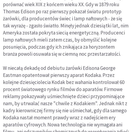
porównać wiek XIX z końcem wieku XX. Gdy w 1879 roku
Thomas Edison po raz pierwszy pokazał światu prototyp
żarówki, dla producentów świec i lamp naftowych - że się
tak wyrażę - zgasło światło. Minęły jednak dziesiątki lat, nim
Ameryka została pokryta siecią energetyczną. Producenci
lamp naftowych mieli zatem czas, by obmyślić kolejne
posunięcia, podczas gdy ich znikająca za horyzontem
branża powoli osuwała się w ciemną noc przestarzałości.
W niecałą dekadę od debiutu żarówki Edisona George
Eastman opatentował pierwszy aparat Kodaka. Przez
kolejne dziesięciolecia Kodak bez wahania kontrolował 60
procent światowego rynku filmów do aparatów. Firmowe
reklamy pokazywały uśmiechnięte dzieci przypominające
nam, by utrwalać nasze "chwile z Kodakiem". Jednak nikt z
kadry kierowniczej firmy się nie uśmiechał, gdy dla samego
Kodaka nastał moment prawdy wraz z nadejściem ery
aparatów cyfrowych. Nowa technologia nie wymagała ani
filmu, ani odczynników chemicznych do wywoływania zdjęć;