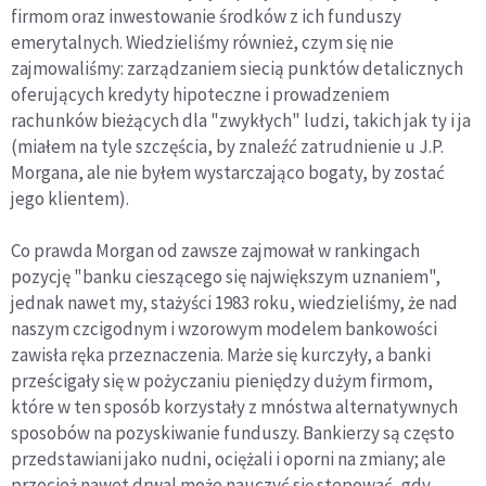
firmom oraz inwestowanie środków z ich funduszy
emerytalnych. Wiedzieliśmy również, czym się nie
zajmowaliśmy: zarządzaniem siecią punktów detalicznych
oferujących kredyty hipoteczne i prowadzeniem
rachunków bieżących dla "zwykłych" ludzi, takich jak ty i ja
(miałem na tyle szczęścia, by znaleźć zatrudnienie u J.P.
Morgana, ale nie byłem wystarczająco bogaty, by zostać
jego klientem).
Co prawda Morgan od zawsze zajmował w rankingach
pozycję "banku cieszącego się największym uznaniem",
jednak nawet my, stażyści 1983 roku, wiedzieliśmy, że nad
naszym czcigodnym i wzorowym modelem bankowości
zawisła ręka przeznaczenia. Marże się kurczyły, a banki
prześcigały się w pożyczaniu pieniędzy dużym firmom,
które w ten sposób korzystały z mnóstwa alternatywnych
sposobów na pozyskiwanie funduszy. Bankierzy są często
przedstawiani jako nudni, ociężali i oporni na zmiany; ale
przecież nawet drwal może nauczyć się stepować, gdy