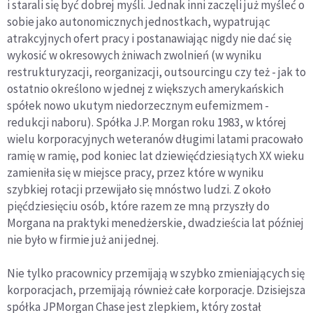
i starali się być dobrej myśli. Jednak inni zaczęli już myśleć o
sobie jako autonomicznych jednostkach, wypatrując
atrakcyjnych ofert pracy i postanawiając nigdy nie dać się
wykosić w okresowych żniwach zwolnień (w wyniku
restrukturyzacji, reorganizacji, outsourcingu czy też - jak to
ostatnio określono w jednej z większych amerykańskich
spółek nowo ukutym niedorzecznym eufemizmem -
redukcji naboru). Spółka J.P. Morgan roku 1983, w której
wielu korporacyjnych weteranów długimi latami pracowało
ramię w ramię, pod koniec lat dziewięćdziesiątych XX wieku
zamieniła się w miejsce pracy, przez które w wyniku
szybkiej rotacji przewijało się mnóstwo ludzi. Z około
pięćdziesięciu osób, które razem ze mną przyszły do
Morgana na praktyki menedżerskie, dwadzieścia lat później
nie było w firmie już ani jednej.
Nie tylko pracownicy przemijają w szybko zmieniających się
korporacjach, przemijają również całe korporacje. Dzisiejsza
spółka JPMorgan Chase jest zlepkiem, który został