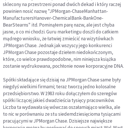
sklecony na przestrzeni ponad dwóch dekad i który raczej
powinien nosić nazwę "JPMorgan-ChaseManhattan-
ManufacturersHanover-ChemicalBank-BankOne-
BearStearns" itd. Pominąłem parę nazw, ale jest chyba
jasne, o co mi chodzi. Guru marketingu doszli do całkiem
mądrego wniosku, że łatwiej zmieścić na wizytówkach
JPMorgan Chase. Jednak jak wszyscy jego konkurenci
JPMorgan Chase pozostaje dziełem niedokończonym,
które, co wielce prawdopodobne, nim niniejsza książka
zostanie wydrukowana, pochłonie nowe korporacyjne DNA.
Spółki składające się dzisiaj na JPMorgan Chase same były
niegdyś wielkimi firmami; teraz tworzą jedno kolosalne
przedsiębiorstwo. W 1983 roku dołączyłem do szeregów
spółki liczącej jakieś dwadzieścia tysięcy pracowników.
Liczba ta wydawała się wówczas oszałamiająco wielka, ale
to nic w porównaniu ze stu siedemdziesięcioma tysiącami
pracującymi w JPMorgan Chase. Dzisiejsze największe
korporacje można by porównać do sporych miast: Wal-Mart