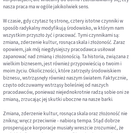
nasza praca ma w ogóle jakikolwiek sens.
W czasie, gdy czytasz tę stronę, cztery istotne czynniki w
sposób radykalny modyfikują środowisko, w którym nam
wszystkim przyszło żyć i pracować. Tymi czynnikami są:
zmiana, zderzenie kultur, rosnąca skala i złożoność. Zaraz
opowiem, jak mój niegdysiejszy pracodawca usiłował
zapanować nad zmianą i złożonością. Ta historia, związana z
wielkim biznesem, jest również przypowieścią o twoim i
moim życiu. Okoliczności, które zatrzęsły środowiskiem
biznesu, wstrząsnęły również naszym światem. Faktycznie,
często odczuwamy wstrząsy boleśniej od naszych
pracodawców, ponieważ niejednokrotnie radzą sobie oni ze
zmianą, zrzucając jej skutki uboczne na nasze barki.
Zmiana, zderzenie kultur, rosnąca skala oraz złożoność nie
znikną; wręcz przeciwnie - nabiorą tempa. Stąd dobrze
prosperujące korporacje musiały wreszcie zrozumieć, że