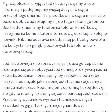
My, współcześnie żyjący ludzie, przyswajamy więcej
informacji i podejmujemy więcej decyzji w ciągu
przeciętnego dnia niż nasi przodkowie w ciągu miesiąca. Z
pozoru dobrze adaptujemy się do tego szalonego tempa.
Bez trudu zmieniamy telefon na telefon komórkowy,
następnie na komunikator internetowy, oczekując kolejnej
nowinki. Nikt nie odczuwa nieodpartej potrzeby powrotu
do korzystania z gołębi pocztowych lub telefonów z
obrotową tarczą.
Jednak wewnętrznie sprawy mają się dużo gorzej. Liczne
ścierające się potrzeby życia codziennego rozrywają nas na
kawałki. Godzinami pracujemy, by zaspokoić potrzeby
naszych rodzin, ale jak na ironię ostatecznie spędzamy z
nimi za mało czasu. Podejmujemy ogromną liczbę decyzji,
ale gdy to robimy, czujemy się coraz bardziej zestresowani.
Pracujemy wydajnie w wysoce stechnicyzowanych
zawodach w gigantycznych międzynarodowych
korporacjach, ale wracamy do domu i zastanawiamy się, czy