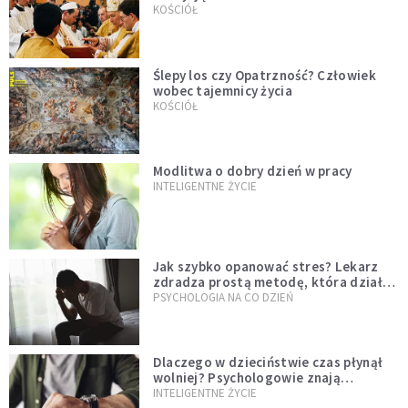
KOŚCIÓŁ
Ślepy los czy Opatrzność? Człowiek
wobec tajemnicy życia
KOŚCIÓŁ
Modlitwa o dobry dzień w pracy
INTELIGENTNE ŻYCIE
Jak szybko opanować stres? Lekarz
zdradza prostą metodę, która działa
od razu
PSYCHOLOGIA NA CO DZIEŃ
Dlaczego w dzieciństwie czas płynął
wolniej? Psychologowie znają
odpowiedź
INTELIGENTNE ŻYCIE