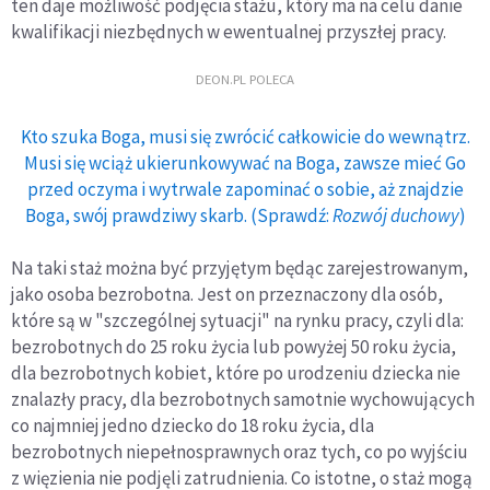
ten daje możliwość podjęcia stażu, który ma na celu danie
kwalifikacji niezbędnych w ewentualnej przyszłej pracy.
DEON.PL POLECA
Kto szuka Boga, musi się zwrócić całkowicie do wewnątrz.
Musi się wciąż ukierunkowywać na Boga, zawsze mieć Go
przed oczyma i wytrwale zapominać o sobie, aż znajdzie
Boga, swój prawdziwy skarb. (Sprawdź:
Rozwój duchowy
)
Na taki staż można być przyjętym będąc zarejestrowanym,
jako osoba bezrobotna. Jest on przeznaczony dla osób,
które są w "szczególnej sytuacji" na rynku pracy, czyli dla:
bezrobotnych do 25 roku życia lub powyżej 50 roku życia,
dla bezrobotnych kobiet, które po urodzeniu dziecka nie
znalazły pracy, dla bezrobotnych samotnie wychowujących
co najmniej jedno dziecko do 18 roku życia, dla
bezrobotnych niepełnosprawnych oraz tych, co po wyjściu
z więzienia nie podjęli zatrudnienia. Co istotne, o staż mogą