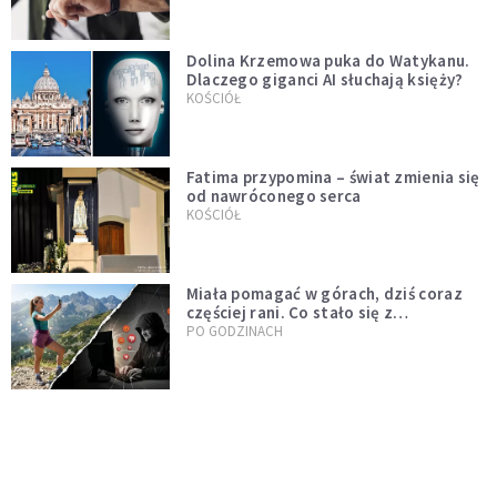
Dolina Krzemowa puka do Watykanu.
Dlaczego giganci AI słuchają księży?
KOŚCIÓŁ
Fatima przypomina – świat zmienia się
od nawróconego serca
KOŚCIÓŁ
Miała pomagać w górach, dziś coraz
częściej rani. Co stało się z
Tatromaniakami?
PO GODZINACH