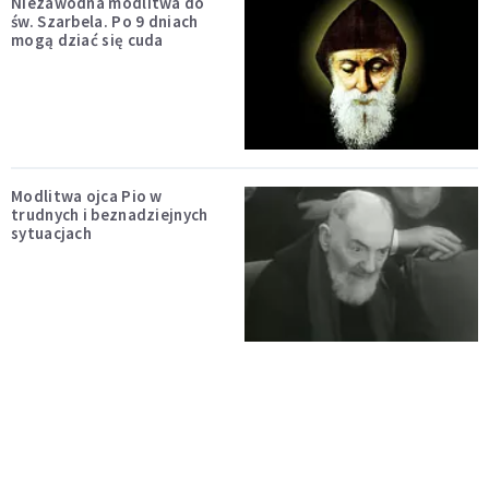
Niezawodna modlitwa do
św. Szarbela. Po 9 dniach
mogą dziać się cuda
Modlitwa ojca Pio w
trudnych i beznadziejnych
sytuacjach