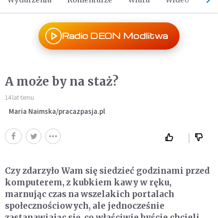
Radio DEON Modlitwa
A może by na staż?
14 lat temu
Maria Naimska/pracazpasja.pl
Czy zdarzyło Wam się siedzieć godzinami przed
komputerem, z kubkiem kawy w ręku,
marnując czas na wszelakich portalach
społecznościowych, ale jednocześnie
zastanawiając się, co właściwie byście chcieli