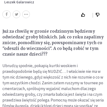
Leszek Galarowicz
Już za chwilę w gronie rodzinnym będziemy
odwiedzać groby bliskich. Jak co roku zapalimy
znicze, pomodlimy się, powspominamy tych co
"odeszli do wieczności". A co będą robić w tym
czasie nasze dzieci???
Ubrudzą spodnie, pokapią kurtki woskiem i
prawdopodobnie będą się NUDZIĆ… I właściwie nie ma w
tym nic dziwnego, gdyż większość z nich nie rozumie o co w
tym wszystkim chodzi. Zanim zatem ruszymy w tournee po
cmentarzach, spróbujmy wyjaśnić maluchom dlaczego
odwiedzamy groby, czy zmarła babcia jest święta i na czym
prawdziwa świętość polega. Pomocną może okazać się seria
filmów Aureola, dzięki której dzieci mogą się spotkać ze