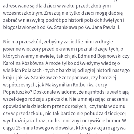
adresowane są dla dzieci w wieku przedszkolnym i
wczesnoszkolnym. Zresztą nie tylko dzieci mogą dać się
zabrać w niezwykłą podróż po historii polskich świętych i
błogosławionych od św. Stanisława po św. Jana Pawła II.
Nie ma przeszkód, żebyśmy zasiedli z nimi w długie
jesienne wieczory przed ekranem i poznali dzieje tych, o
których wiemy niewiele, takich jak Edmund Bojanowski czy
Karolina Kózkówna. A może tylko odświeżymy wiedzę o
wielkich Polakach - tych z bardziej odległej historii naszego
kraju, jak św. Stanisław ze Szczepanowa, czy bardziej
współczesnych, jak Maksymilian Kolbe i ks. Jerzy
Popiełuszko? Doskonale wiadomo, że najmłodsi uwielbiają
wszelkiego rodzaju spektakle. Nie umniejszając znaczenia
opowiadania dzieciom przez dorosłych, czytania w domu
czy w przedszkolu, nic tak bardzo nie pobudza dziecięcej
wyobraźni jak obraz, ruch sceniczny i oczywiście humor. W
ciągu 15-minutowego widowiska, którego akcja rozgrywa