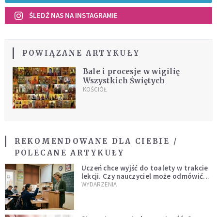
ŚLEDŹ NAS NA INSTAGRAMIE
POWIĄZANE ARTYKUŁY
Bale i procesje w wigilię
Wszystkich Świętych
KOŚCIÓŁ
REKOMENDOWANE DLA CIEBIE /
POLECANE ARTYKUŁY
Uczeń chce wyjść do toalety w trakcie
lekcji. Czy nauczyciel może odmówić?
Jest jasne stanowisko
WYDARZENIA