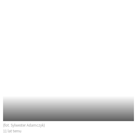
(fot. Sylwester Adamczyk)
11 lat temu