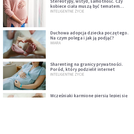
Stereotypy, wstyd, samotność. Czy
kobiece ciała muszą być tematem
tabu?
INTELIGENTNE ŻYCIE
Duchowa adopcja dziecka poczętego.
Na czym polega i jak ją podjąć?
WIARA
Sharenting na granicy prywatności.
Poród, który podzielił internet
INTELIGENTNE ŻYCIE
Wcześniaki karmione piersią lepiej się
uczą
INTELIGENTNE ŻYCIE
Tato, odrabiaj ze mną lekcje
DZIECKO