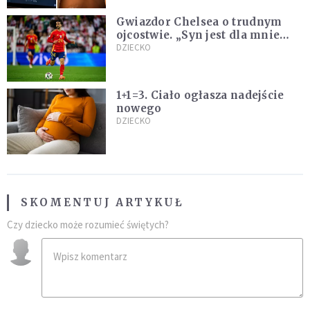
Gwiazdor Chelsea o trudnym
ojcostwie. „Syn jest dla mnie
ważniejszy niż sportowe trofea”
DZIECKO
1+1=3. Ciało ogłasza nadejście
nowego
DZIECKO
SKOMENTUJ ARTYKUŁ
Czy dziecko może rozumieć świętych?