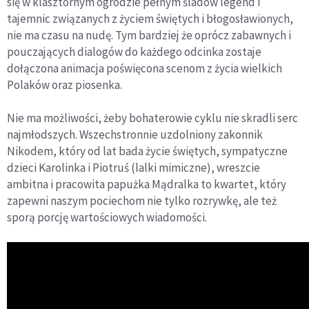
się w klasztornym ogrodzie pełnym śladów legend i
tajemnic związanych z życiem świętych i błogosławionych,
nie ma czasu na nudę. Tym bardziej że oprócz zabawnych i
pouczających dialogów do każdego odcinka zostaje
dołączona animacja poświęcona scenom z życia wielkich
Polaków oraz piosenka.
Nie ma możliwości, żeby bohaterowie cyklu nie skradli serc
najmłodszych. Wszechstronnie uzdolniony zakonnik
Nikodem, który od lat bada życie świętych, sympatyczne
dzieci Karolinka i Piotruś (lalki mimiczne), wreszcie
ambitna i pracowita papużka Mądralka to kwartet, który
zapewni naszym pociechom nie tylko rozrywkę, ale też
sporą porcję wartościowych wiadomości.