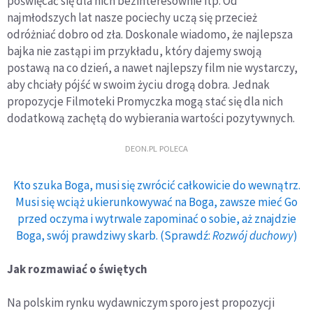
poświęcać się dla nich bezinteresownie itp. Od
najmłodszych lat nasze pociechy uczą się przecież
odróżniać dobro od zła. Doskonale wiadomo, że najlepsza
bajka nie zastąpi im przykładu, który dajemy swoją
postawą na co dzień, a nawet najlepszy film nie wystarczy,
aby chciały pójść w swoim życiu drogą dobra. Jednak
propozycje Filmoteki Promyczka mogą stać się dla nich
dodatkową zachętą do wybierania wartości pozytywnych.
DEON.PL POLECA
Kto szuka Boga, musi się zwrócić całkowicie do wewnątrz.
Musi się wciąż ukierunkowywać na Boga, zawsze mieć Go
przed oczyma i wytrwale zapominać o sobie, aż znajdzie
Boga, swój prawdziwy skarb. (Sprawdź:
Rozwój duchowy
)
Jak rozmawiać o świętych
Na polskim rynku wydawniczym sporo jest propozycji