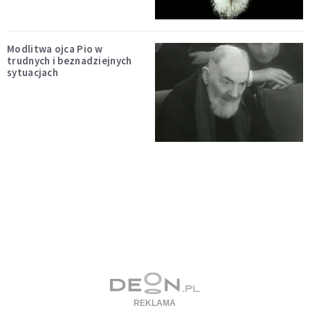
Modlitwa ojca Pio w
trudnych i beznadziejnych
sytuacjach