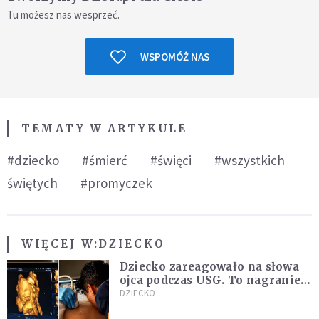
Tu możesz nas wesprzeć.
WSPOMÓŻ NAS
TEMATY W ARTYKULE
#dziecko
#śmierć
#święci
#wszystkich
świętych
#promyczek
WIĘCEJ W:
DZIECKO
Dziecko zareagowało na słowa
ojca podczas USG. To nagranie
podbija sieć
DZIECKO