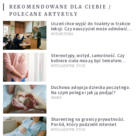
REKOMENDOWANE DLA CIEBIE /
POLECANE ARTYKUŁY
Uczeń chce wyjść do toalety w trakcie
lekcji. Czy nauczyciel może odmówić?
Jest jasne stanowisko
WYDARZENIA
Stereotypy, wstyd, samotność. Czy
kobiece ciała muszą być tematem
tabu?
INTELIGENTNE ŻYCIE
Duchowa adopcja dziecka poczętego.
Na czym polega i jak ją podjąć?
WIARA
Sharenting na granicy prywatności.
Poród, który podzielił internet
INTELIGENTNE ŻYCIE