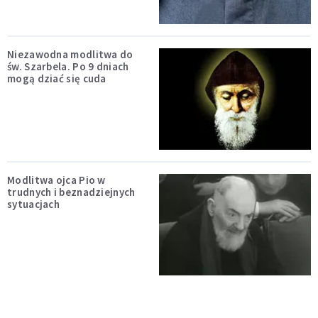
Niezawodna modlitwa do
św. Szarbela. Po 9 dniach
mogą dziać się cuda
Modlitwa ojca Pio w
trudnych i beznadziejnych
sytuacjach