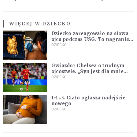
WIĘCEJ W:
DZIECKO
Dziecko zareagowało na słowa
ojca podczas USG. To nagranie
podbija sieć
DZIECKO
Gwiazdor Chelsea o trudnym
ojcostwie. „Syn jest dla mnie
ważniejszy niż sportowe trofea”
DZIECKO
1+1=3. Ciało ogłasza nadejście
nowego
DZIECKO