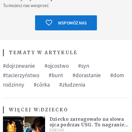
Tu możesz nas wesprzeć.
WSPOMÓŻ NAS
TEMATY W ARTYKULE
#dojrzewanie
#ojcostwo
#syn
#tacierzyństwo
#bunt
#dorastanie
#dom
rodzinny
#córka
#złudzenia
WIĘCEJ W:
DZIECKO
Dziecko zareagowało na słowa
ojca podczas USG. To nagranie
podbija sieć
DZIECKO