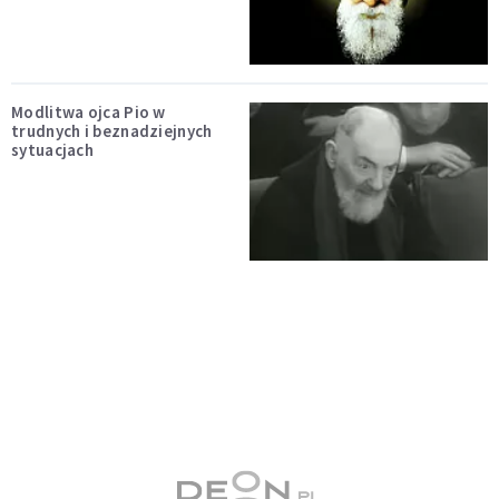
Modlitwa ojca Pio w
trudnych i beznadziejnych
sytuacjach