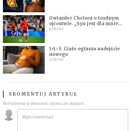
Gwiazdor Chelsea o trudnym
ojcostwie. „Syn jest dla mnie
ważniejszy niż sportowe trofea”
DZIECKO
1+1=3. Ciało ogłasza nadejście
nowego
DZIECKO
SKOMENTUJ ARTYKUŁ
Wchodzenie w dorosłość odziera ze złudzeń