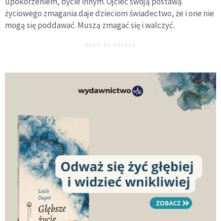
upokorzeniem, bycie innym. Ojciec swoją postawą
życiowego zmagania daje dzieciom świadectwo, że i one nie
mogą się poddawać. Muszą zmagać się i walczyć.
DEON.PL POLECA