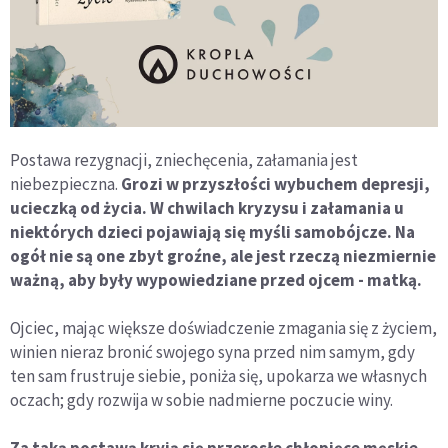
Postawa rezygnacji, zniechęcenia, załamania jest
niebezpieczna.
Grozi w przyszłości wybuchem depresji,
ucieczką od życia. W chwilach kryzysu i załamania u
niektórych dzieci pojawiają się myśli samobójcze. Na
ogół nie są one zbyt groźne, ale jest rzeczą niezmiernie
ważną, aby były wypowiedziane przed ojcem - matką.
Ojciec, mając większe doświadczenie zmagania się z życiem,
winien nieraz bronić swojego syna przed nim samym, gdy
ten sam frustruje siebie, poniża się, upokarza we własnych
oczach; gdy rozwija w sobie nadmierne poczucie winy.
Za taką postawą kryją się przerosłe chłopięce męskie