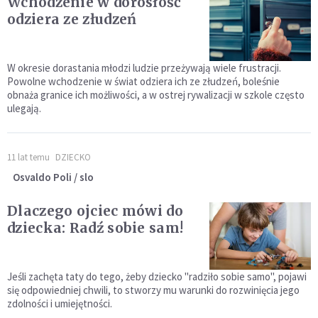
Wchodzenie w dorosłość
odziera ze złudzeń
W okresie dorastania młodzi ludzie przeżywają wiele frustracji.
Powolne wchodzenie w świat odziera ich ze złudzeń, boleśnie
obnaża granice ich możliwości, a w ostrej rywalizacji w szkole często
ulegają.
11 lat temu
DZIECKO
Osvaldo Poli / slo
Dlaczego ojciec mówi do
dziecka: Radź sobie sam!
Jeśli zachęta taty do tego, żeby dziecko "radziło sobie samo", pojawi
się odpowiedniej chwili, to stworzy mu warunki do rozwinięcia jego
zdolności i umiejętności.