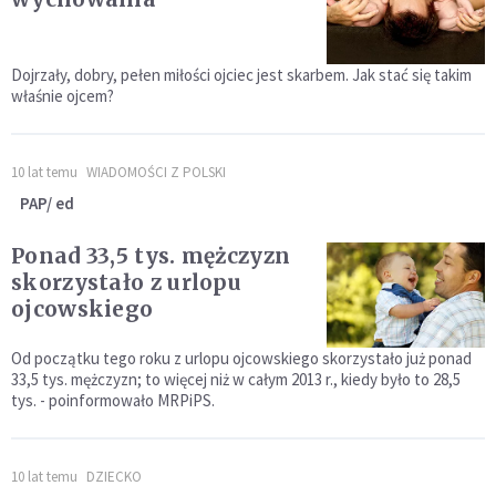
Dojrzały, dobry, pełen miłości ojciec jest skarbem. Jak stać się takim
właśnie ojcem?
10 lat temu
WIADOMOŚCI Z POLSKI
PAP/ ed
Ponad 33,5 tys. mężczyzn
skorzystało z urlopu
ojcowskiego
Od początku tego roku z urlopu ojcowskiego skorzystało już ponad
33,5 tys. mężczyzn; to więcej niż w całym 2013 r., kiedy było to 28,5
tys. - poinformowało MRPiPS.
10 lat temu
DZIECKO