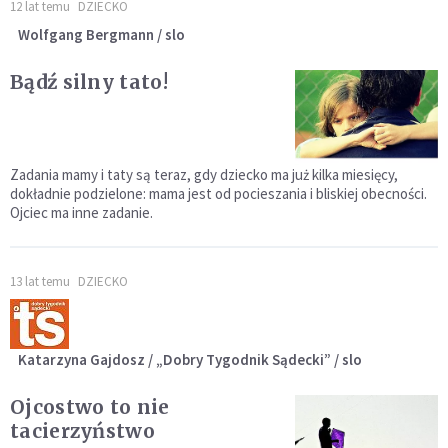
12 lat temu
DZIECKO
Wolfgang Bergmann / slo
Bądź silny tato!
Zadania mamy i taty są teraz, gdy dziecko ma już kilka miesięcy,
dokładnie podzielone: mama jest od pocieszania i bliskiej obecności.
Ojciec ma inne zadanie.
13 lat temu
DZIECKO
Katarzyna Gajdosz / „Dobry Tygodnik Sądecki” / slo
Ojcostwo to nie
tacierzyństwo