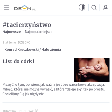
Przejdź do menu głównego
Przejdź do treści
#tacierzyństwo
Najnowsze
Najpopularniejsze
8 lat temu
DZIECKO
Konrad Kruczkowski / Halo ziemia
List do córki
Piszę Ci o tym, bo wiem, jak ważna jest bezwarunkowa akceptacja.
Miłość, której nie można wyrazić, a która "dzieje się" tak po prostu.
Chcieliśmy Cię jak nigdy nic.
10 lat temu
DUCHOWOŚĆ