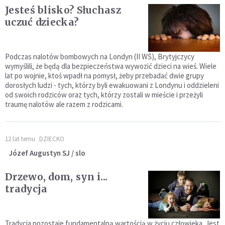
Jesteś blisko? Słuchasz
uczuć dziecka?
Podczas nalotów bombowych na Londyn (II WŚ), Brytyjczycy
wymyślili, że będą dla bezpieczeństwa wywozić dzieci na wieś. Wiele
lat po wojnie, ktoś wpadł na pomysł, żeby przebadać dwie grupy
dorosłych ludzi - tych, którzy byli ewakuowani z Londynu i oddzieleni
od swoich rodziców oraz tych, którzy zostali w mieście i przeżyli
traumę nalotów ale razem z rodzicami.
12 lat temu
DZIECKO
Józef Augustyn SJ / slo
Drzewo, dom, syn i...
tradycja
Tradycja pozostaje fundamentalną wartością w życiu człowieka. Jest