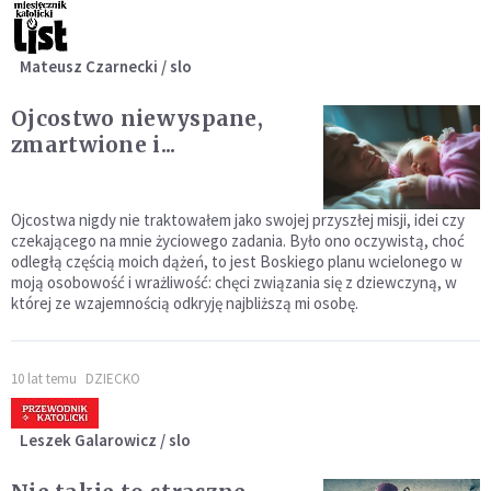
Mateusz Czarnecki / slo
Ojcostwo niewyspane,
zmartwione i...
Ojcostwa nigdy nie traktowałem jako swojej przyszłej misji, idei czy
czekającego na mnie życiowego zadania. Było ono oczywistą, choć
odległą częścią moich dążeń, to jest Boskiego planu wcielonego w
moją osobowość i wrażliwość: chęci związania się z dziewczyną, w
której ze wzajemnością odkryję najbliższą mi osobę.
10 lat temu
DZIECKO
Leszek Galarowicz / slo