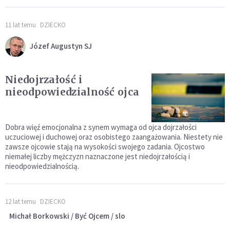
11 lat temu
DZIECKO
Józef Augustyn SJ
Niedojrzałość i
nieodpowiedzialność ojca
Dobra więź emocjonalna z synem wymaga od ojca dojrzałości
uczuciowej i duchowej oraz osobistego zaangażowania. Niestety nie
zawsze ojcowie stają na wysokości swojego zadania. Ojcostwo
niemałej liczby mężczyzn naznaczone jest niedojrzałością i
nieodpowiedzialnością.
12 lat temu
DZIECKO
Michał Borkowski / Być Ojcem / slo