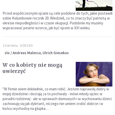
Przed współczesnymi ojcami są cele podobne do tych, jakie postawili
sobie Kolumbowie rocznik 20. Wiedzieli, co to znaczy być patriotą w
okresie niepodległości i w czasie okupacji. Podobnie my musimy
wypracować pewne wzorce, jak być ojcem w XXI wieku.
13 lat temu
DZIECKO
slo / Andreas Malessa, Ulrich Giesekus
W co kobiety nie mogą
uwierzyć
"W firmie wiem dokładnie, co mam robić. Jestem naprawdę dobry w
mojej dziedzinie i dostaję za to pochwały - mówi młody ojciec w
poradni rodzinnej - ale w sprawach domowych i w wychowaniu dzieci
zachowuję się jak dyletant, niczego nie umiem zrobić dobrze i w
końcu wychodzę na głupka…