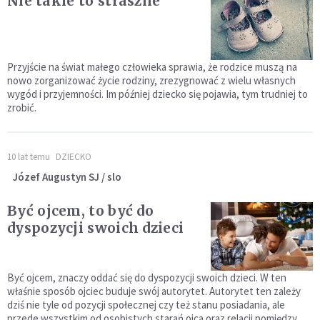
Nie takie to straszne
Przyjście na świat małego człowieka sprawia, że rodzice muszą na
nowo zorganizować życie rodziny, zrezygnować z wielu własnych
wygód i przyjemności. Im później dziecko się pojawia, tym trudniej to
zrobić.
10 lat temu
DZIECKO
Józef Augustyn SJ / slo
Być ojcem, to być do
dyspozycji swoich dzieci
Być ojcem, znaczy oddać się do dyspozycji swoich dzieci. W ten
właśnie sposób ojciec buduje swój autorytet. Autorytet ten zależy
dziś nie tyle od pozycji społecznej czy też stanu posiadania, ale
przede wszystkim od osobistych starań ojca oraz relacji pomiędzy