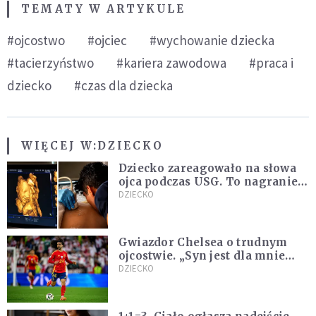
TEMATY W ARTYKULE
#ojcostwo
#ojciec
#wychowanie dziecka
#tacierzyństwo
#kariera zawodowa
#praca i
dziecko
#czas dla dziecka
WIĘCEJ W:
DZIECKO
Dziecko zareagowało na słowa
ojca podczas USG. To nagranie
podbija sieć
DZIECKO
Gwiazdor Chelsea o trudnym
ojcostwie. „Syn jest dla mnie
ważniejszy niż sportowe trofea”
DZIECKO