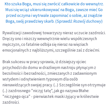
Kto szuka Boga, musi się zwrócić całkowicie do wewnątrz.
Musi się wciąż ukierunkowywać na Boga, zawsze mieć Go
przed oczyma i wytrwale zapominać o sobie, aż znajdzie
Boga, swój prawdziwy skarb. (Sprawdź:
Rozwój duchowy
)
Rywalizacji zawodowej towarzyszy nieraz uczucie zazdrości.
Dręczy ono i niszczy wewnętrznie wielu współczesnych
mężczyzn, co fatalnie odbija się nieraz na więziach
emocjonalnych z najbliższymi, szczególnie zaś z dziećmi.
Brak sukcesu w pracy sprawia, iż dzisiejszy ojciec
przychodzi do domu w drażliwym nastroju płynącym z
bezsilności i bezradności, zmieszanych z zadawnionym
wstydem i odrętwieniem typowym dla osób
nienawidzących swojej pracy. (...) Szczególnie syn otrzymuje
(...) zazdrosnego "niczyj tatę", jak go nazywa Błahe:
"niczyjego ojca" - pierwiastek maski żyjący w królestwie
zazdrości.