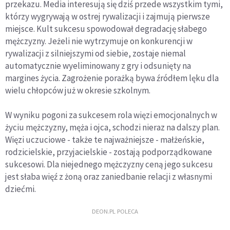
przekazu. Media interesują się dziś przede wszystkim tymi,
którzy wygrywają w ostrej rywalizacji i zajmują pierwsze
miejsce. Kult sukcesu spowodował degradację słabego
mężczyzny. Jeżeli nie wytrzymuje on konkurencji w
rywalizacji z silniejszymi od siebie, zostaje niemal
automatycznie wyeliminowany z gry i odsunięty na
margines życia. Zagrożenie porażką bywa źródłem lęku dla
wielu chłopców już w okresie szkolnym.
W wyniku pogoni za sukcesem rola więzi emocjonalnych w
życiu mężczyzny, męża i ojca, schodzi nieraz na dalszy plan.
Więzi uczuciowe - także te najważniejsze - małżeńskie,
rodzicielskie, przyjacielskie - zostają podporządkowane
sukcesowi. Dla niejednego mężczyzny ceną jego sukcesu
jest słaba więź z żoną oraz zaniedbanie relacji z własnymi
dziećmi.
DEON.PL POLECA