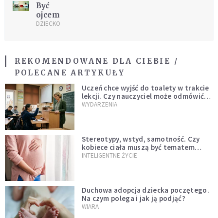
Być
ojcem
DZIECKO
REKOMENDOWANE DLA CIEBIE /
POLECANE ARTYKUŁY
Uczeń chce wyjść do toalety w trakcie
lekcji. Czy nauczyciel może odmówić?
Jest jasne stanowisko
WYDARZENIA
Stereotypy, wstyd, samotność. Czy
kobiece ciała muszą być tematem
tabu?
INTELIGENTNE ŻYCIE
Duchowa adopcja dziecka poczętego.
Na czym polega i jak ją podjąć?
WIARA