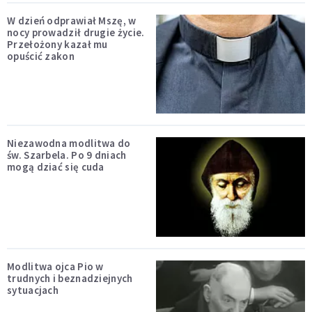
W dzień odprawiał Mszę, w
nocy prowadził drugie życie.
Przełożony kazał mu
opuścić zakon
Niezawodna modlitwa do
św. Szarbela. Po 9 dniach
mogą dziać się cuda
Modlitwa ojca Pio w
trudnych i beznadziejnych
sytuacjach