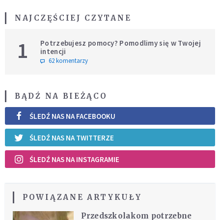
NAJCZĘŚCIEJ CZYTANE
1
Potrzebujesz pomocy? Pomodlimy się w Twojej
intencji
62 komentarzy
BĄDŹ NA BIEŻĄCO
ŚLEDŹ NAS NA FACEBOOKU
ŚLEDŹ NAS NA TWITTERZE
ŚLEDŹ NAS NA INSTAGRAMIE
POWIĄZANE ARTYKUŁY
Przedszkolakom potrzebne