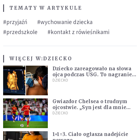
TEMATY W ARTYKULE
#przyjaźń
#wychowanie dziecka
#przedszkole
#kontakt z rówieśnikami
WIĘCEJ W:
DZIECKO
Dziecko zareagowało na słowa
ojca podczas USG. To nagranie
podbija sieć
DZIECKO
Gwiazdor Chelsea o trudnym
ojcostwie. „Syn jest dla mnie
ważniejszy niż sportowe trofea”
DZIECKO
1+1=3. Ciało ogłasza nadejście