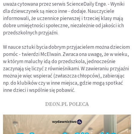
uważa cytowana przez serwis ScienceDaily Enge. - Wyniki
dla dziewczynek są nieco inne - dodaje. Nauczyciele
informowali, że uczennice pierwszej i trzeciej klasy mają
dobre umiejętności społeczne, niezależnie od jakości ich
przedszkolnych przyjaźni.
W nauce sztuki bycia dobrym przyjacielem można dzieciom
pomóc - twierdzi McElwain. Zwraca ona uwagę, że w wieku,
w którym maluchy idą do przedszkola, jednocześnie
zaczynają się liczyć z równieśnikami. W zawieraniu przyjaźni
można je więc wspierać (zwłaszcza chłopców), zabierając
np. do klubików czy w inne miejsca, gdzie mogą spotkać
inne dzieci i wspólnie się pobawić.
DEON.PL POLECA