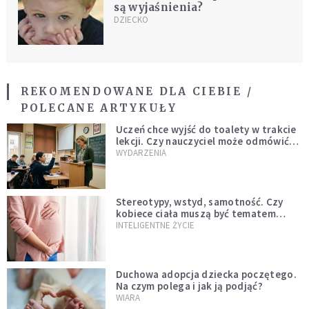
są wyjaśnienia?
DZIECKO
REKOMENDOWANE DLA CIEBIE /
POLECANE ARTYKUŁY
Uczeń chce wyjść do toalety w trakcie
lekcji. Czy nauczyciel może odmówić?
Jest jasne stanowisko
WYDARZENIA
Stereotypy, wstyd, samotność. Czy
kobiece ciała muszą być tematem
tabu?
INTELIGENTNE ŻYCIE
Duchowa adopcja dziecka poczętego.
Na czym polega i jak ją podjąć?
WIARA