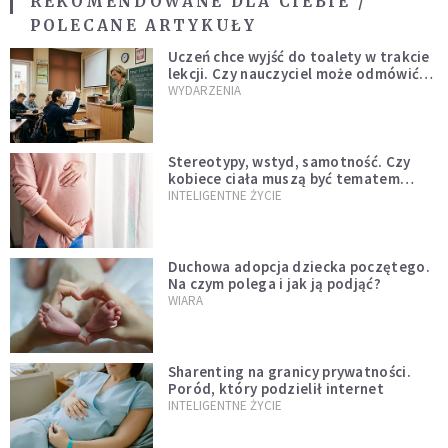
REKOMENDOWANE DLA CIEBIE /
POLECANE ARTYKUŁY
Uczeń chce wyjść do toalety w trakcie
lekcji. Czy nauczyciel może odmówić?
Jest jasne stanowisko
WYDARZENIA
Stereotypy, wstyd, samotność. Czy
kobiece ciała muszą być tematem
tabu?
INTELIGENTNE ŻYCIE
Duchowa adopcja dziecka poczętego.
Na czym polega i jak ją podjąć?
WIARA
Sharenting na granicy prywatności.
Poród, który podzielił internet
INTELIGENTNE ŻYCIE