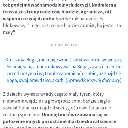
też podejmować samodzielnych decyzji
.
Nadmierna
troska ze strony rodziców bardziej ogranicza, niż
wspiera rozwój dziecka
. Każdy krok naprzód jest
blokowany: "Tego jeszcze nie będziesz umiał, bo jesteś za
mały".
DEON.PL POLECA
Kto szuka Boga, musi się zwrócić całkowicie do wewnątrz.
Musi się wciąż ukierunkowywać na Boga, zawsze mieć Go
przed oczyma i wytrwale zapominać o sobie, aż znajdzie
Boga, swój prawdziwy skarb. (Sprawdź:
Rozwój duchowy
)
Z dziecka wyrasta wtedy często mały tyran, który
niebawem wejdzie na głowę rodzicom, będzie ciągle
stawiał żądania i urządzał sceny, jeśli owe żądania nie
zostaną spełnione.
Umiejętność wczuwania się w
położenie innych pozostanie dla dziecka całkowicie