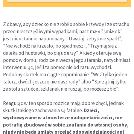
Z obawy, aby dziecko nie zrobiło sobie krzywdy i ze strachu
przed nieszczęśliwymi wypadkami, nasz mały "śmiałek"
jest nieustannie napominany: "Uważaj, żebyś nie spadł",
"Nie wchodź na krzesło, bo spadniesz", "Trzymaj się z
daleka od huśtawki, bo cię uderzy". A kiedy oferuje swą
pomoc w domu, rodzice niweczą jego starania, natychmiast
interweniując, jeśli ta pomoc nie od razu wychodzi.
Podobny skutek ma ciągłe napominanie: "Weź tylko jeden
talerz, dwóch jeszcze nie dasz rady" albo "Sprzątnij tylko
ze stołu sztućce, szklanek nie ruszaj, bo możesz zbić".
Reagując w ten sposób rodzice mają dobre chęci, jednak
skutki takiego zachowania są fatalne.
Dzieci,
wychowywane w atmosferze nadopiekuńczości, nie
potrafią zbudować w sobie zaufania do własnej osoby,
nigdy nie będą umiały przejąć odpowiedzialności ani