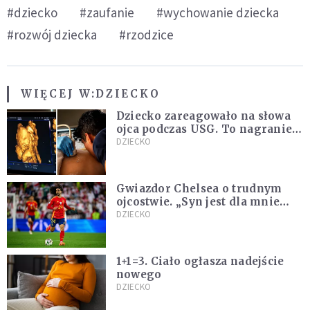
#dziecko
#zaufanie
#wychowanie dziecka
#rozwój dziecka
#rzodzice
WIĘCEJ W:
DZIECKO
Dziecko zareagowało na słowa
ojca podczas USG. To nagranie
podbija sieć
DZIECKO
Gwiazdor Chelsea o trudnym
ojcostwie. „Syn jest dla mnie
ważniejszy niż sportowe trofea”
DZIECKO
1+1=3. Ciało ogłasza nadejście
nowego
DZIECKO