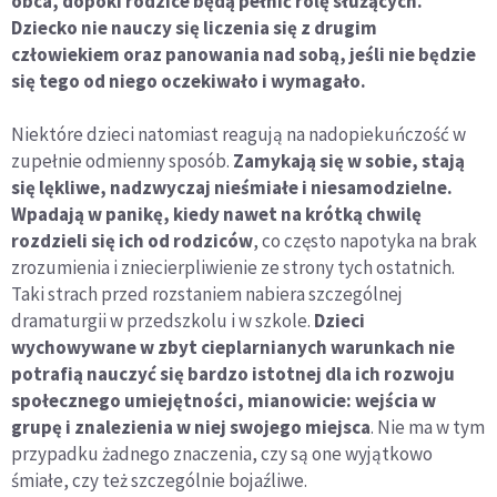
obca, dopóki rodzice będą pełnić rolę służących.
Dziecko nie nauczy się liczenia się z drugim
człowiekiem oraz panowania nad sobą, jeśli nie będzie
się tego od niego oczekiwało i wymagało.
Niektóre dzieci natomiast reagują na nadopiekuńczość w
zupełnie odmienny sposób.
Zamykają się w sobie, stają
się lękliwe, nadzwyczaj nieśmiałe i niesamodzielne.
Wpadają w panikę, kiedy nawet na krótką chwilę
rozdzieli się ich od rodziców
, co często napotyka na brak
zrozumienia i zniecierpliwienie ze strony tych ostatnich.
Taki strach przed rozstaniem nabiera szczególnej
dramaturgii w przedszkolu i w szkole.
Dzieci
wychowywane w zbyt cieplarnianych warunkach nie
potrafią nauczyć się bardzo istotnej dla ich rozwoju
społecznego umiejętności, mianowicie: wejścia w
grupę i znalezienia w niej swojego miejsca
. Nie ma w tym
przypadku żadnego znaczenia, czy są one wyjątkowo
śmiałe, czy też szczególnie bojaźliwe.