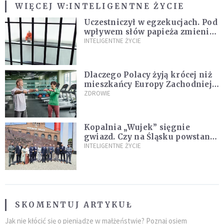
WIĘCEJ W:
INTELIGENTNE ŻYCIE
Uczestniczył w egzekucjach. Pod
wpływem słów papieża zmienił
zdanie
INTELIGENTNE ŻYCIE
Dlaczego Polacy żyją krócej niż
mieszkańcy Europy Zachodniej?
Ekspertka wskazuje główne
ZDROWIE
przyczyny
Kopalnia „Wujek” sięgnie
gwiazd. Czy na Śląsku powstanie
„Dolina Krzemowa”?
INTELIGENTNE ŻYCIE
SKOMENTUJ ARTYKUŁ
Jak nie kłócić się o pieniądze w małżeństwie? Poznaj osiem