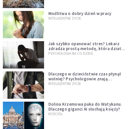
Modlitwa o dobry dzień w pracy
INTELIGENTNE ŻYCIE
Jak szybko opanować stres? Lekarz
zdradza prostą metodę, która działa
od razu
PSYCHOLOGIA NA CO DZIEŃ
Dlaczego w dzieciństwie czas płynął
wolniej? Psychologowie znają
odpowiedź
INTELIGENTNE ŻYCIE
Dolina Krzemowa puka do Watykanu.
Dlaczego giganci AI słuchają księży?
KOŚCIÓŁ