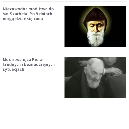
Niezawodna modlitwa do
św. Szarbela. Po 9 dniach
mogą dziać się cuda
Modlitwa ojca Pio w
trudnych i beznadziejnych
sytuacjach