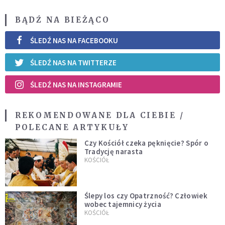
BĄDŹ NA BIEŻĄCO
ŚLEDŹ NAS NA FACEBOOKU
ŚLEDŹ NAS NA TWITTERZE
ŚLEDŹ NAS NA INSTAGRAMIE
REKOMENDOWANE DLA CIEBIE /
POLECANE ARTYKUŁY
Czy Kościół czeka pęknięcie? Spór o
Tradycję narasta
KOŚCIÓŁ
Ślepy los czy Opatrzność? Człowiek
wobec tajemnicy życia
KOŚCIÓŁ