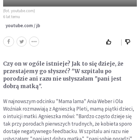
(fot. youtube.com)
6 lat temu
youtube.com / jb
Czy on w ogóle istnieje? Jak to się dzieje, że
przestajemy go słyszeć? "W szpitalu po
porodzie ani razu nie usłyszałam "pani jest
dobrą matką".
W najnowszym odcinku "Mama lama" Ania Weber i Ola
Woźniak rozmawiają z Agnieszką Pleti, mamą piątki dzieci,
o intuicji matki. Agnieszka mówi: "Bardzo często dzieje się
tak przy porodach pierwszych trudnych, że kobieta sporo
dostaje negatywnego feedbacku. W szpitalu ani razu nie
usłyszałam: "pani jest dobrą matką", "pani sobie poradzi",