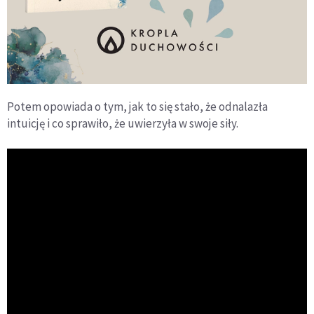
Potem opowiada o tym, jak to się stało, że odnalazła
intuicję i co sprawiło, że uwierzyła w swoje siły.