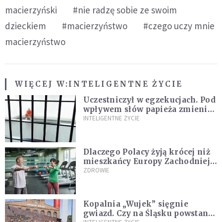
macierzyński
#nie radzę sobie ze swoim
dzieckiem
#macierzyństwo
#czego uczy mnie
macierzyństwo
WIĘCEJ W:
INTELIGENTNE ŻYCIE
Uczestniczył w egzekucjach. Pod
wpływem słów papieża zmienił
zdanie
INTELIGENTNE ŻYCIE
Dlaczego Polacy żyją krócej niż
mieszkańcy Europy Zachodniej?
Ekspertka wskazuje główne
ZDROWIE
przyczyny
Kopalnia „Wujek” sięgnie
gwiazd. Czy na Śląsku powstanie