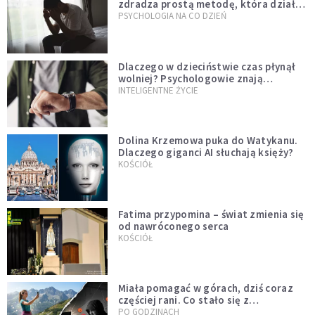
zdradza prostą metodę, która działa
od razu
PSYCHOLOGIA NA CO DZIEŃ
Dlaczego w dzieciństwie czas płynął
wolniej? Psychologowie znają
odpowiedź
INTELIGENTNE ŻYCIE
Dolina Krzemowa puka do Watykanu.
Dlaczego giganci AI słuchają księży?
KOŚCIÓŁ
Fatima przypomina – świat zmienia się
od nawróconego serca
KOŚCIÓŁ
Miała pomagać w górach, dziś coraz
częściej rani. Co stało się z
Tatromaniakami?
PO GODZINACH