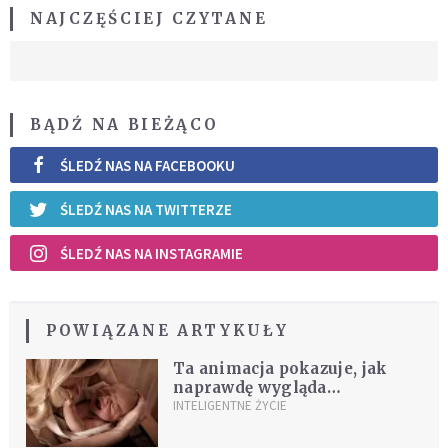
NAJCZĘŚCIEJ CZYTANE
BĄDŹ NA BIEŻĄCO
ŚLEDŹ NAS NA FACEBOOKU
ŚLEDŹ NAS NA TWITTERZE
ŚLEDŹ NAS NA INSTAGRAMIE
POWIĄZANE ARTYKUŁY
Ta animacja pokazuje, jak
naprawdę wygląda
codzienność mamy [WIDEO]
INTELIGENTNE ŻYCIE