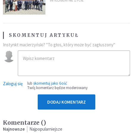
„Dolina Krzemowa”?
INTELIGENTNE ŻYCIE
SKOMENTUJ ARTYKUŁ
Instynkt macierzyński? "To głos, który może być zagłuszony"
Zaloguj się
lub
skomentuj jako Gość
Twój komentarz będzie moderowany
DODAJ KOMENTARZ
Komentarze (
)
Najnowsze
Najpopularniejsze