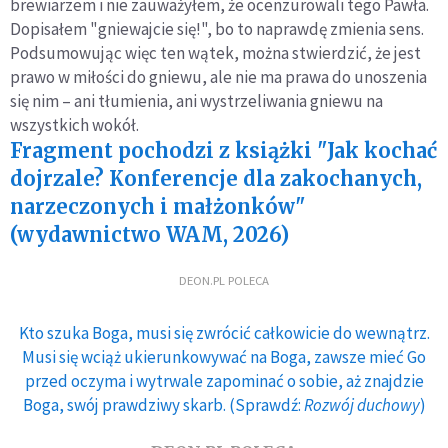
brewiarzem i nie zauważyłem, że ocenzurowali tego Pawła.
Dopisałem "gniewajcie się!", bo to naprawdę zmienia sens.
Podsumowując więc ten wątek, można stwierdzić, że jest
prawo w miłości do gniewu, ale nie ma prawa do unoszenia
się nim – ani tłumienia, ani wystrzeliwania gniewu na
wszystkich wokół.
Fragment pochodzi z książki "Jak kochać
dojrzale? Konferencje dla zakochanych,
narzeczonych i małżonków"
(wydawnictwo WAM, 2026)
DEON.PL POLECA
Kto szuka Boga, musi się zwrócić całkowicie do wewnątrz.
Musi się wciąż ukierunkowywać na Boga, zawsze mieć Go
przed oczyma i wytrwale zapominać o sobie, aż znajdzie
Boga, swój prawdziwy skarb. (Sprawdź:
Rozwój duchowy
)