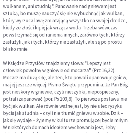
wulkanem, ani studnią". Panowanie nad gniewem jest
sztuką, bo muszę nauczyć się nie wybuchnąć jak wulkan,
który wyrzuca lawę zmiatającą wszystko na swojej drodze,
kiedy ze złości kipię jak wrząca woda. Trzeba wówczas
powstrzymać się od ranienia innych, zarówno tych, którzy
zasłużyli, jak i tych, którzy nie zasłużyli, ale są po prostu
blisko mnie.
W Księdze Przysłów znajdziemy słowa: "Lepszy jest
człowiek powolny w gniewie od mocarza" (Prz 16,32).
Mocarz ma dużą siłę, ale ten, kto powoli opanowuje gniew,
ma jej jeszcze więcej. Pismo Święte przypomina, że Pan Bóg
jest nieskory w gniewie, czyli nieszybki, niepospieszny,
potrafi zapanować (por. Ps 103,8). To pierwsza postawa: nie
być jak wulkan. Ale równie ważne jest, by nie ulec ryzyku
bycia jak studnia – czyli nie tłumić gniewu w sobie. Dziś –
jak się wydaje – żyjemy w kulturze promującej bycie miłym.
W niektórych domach ideałem wychowania jest, żeby