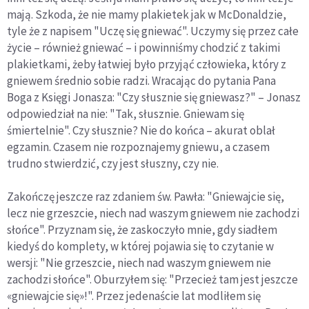
mają. Szkoda, że nie mamy plakietek jak w McDonaldzie,
tyle że z napisem "Uczę się gniewać". Uczymy się przez całe
życie – również gniewać – i powinniśmy chodzić z takimi
plakietkami, żeby łatwiej było przyjąć człowieka, który z
gniewem średnio sobie radzi. Wracając do pytania Pana
Boga z Księgi Jonasza: "Czy słusznie się gniewasz?" – Jonasz
odpowiedział na nie: "Tak, słusznie. Gniewam się
śmiertelnie". Czy słusznie? Nie do końca – akurat oblał
egzamin. Czasem nie rozpoznajemy gniewu, a czasem
trudno stwierdzić, czy jest słuszny, czy nie.
Zakończę jeszcze raz zdaniem św. Pawła: "Gniewajcie się,
lecz nie grzeszcie, niech nad waszym gniewem nie zachodzi
słońce". Przyznam się, że zaskoczyło mnie, gdy siadłem
kiedyś do komplety, w której pojawia się to czytanie w
wersji: "Nie grzeszcie, niech nad waszym gniewem nie
zachodzi słońce". Oburzyłem się: "Przecież tam jest jeszcze
«gniewajcie się»!". Przez jedenaście lat modliłem się