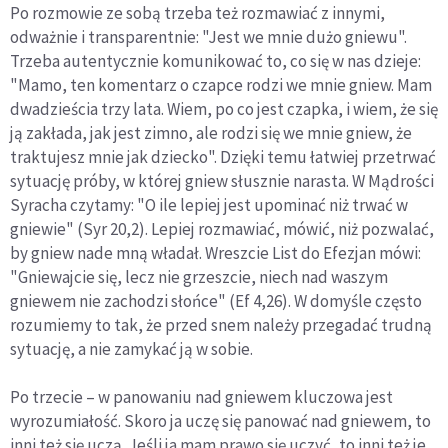
Po rozmowie ze sobą trzeba też rozmawiać z innymi,
odważnie i transparentnie: "Jest we mnie dużo gniewu".
Trzeba autentycznie komunikować to, co się w nas dzieje:
"Mamo, ten komentarz o czapce rodzi we mnie gniew. Mam
dwadzieścia trzy lata. Wiem, po co jest czapka, i wiem, że się
ją zakłada, jak jest zimno, ale rodzi się we mnie gniew, że
traktujesz mnie jak dziecko". Dzięki temu łatwiej przetrwać
sytuację próby, w której gniew słusznie narasta. W Mądrości
Syracha czytamy: "O ile lepiej jest upominać niż trwać w
gniewie" (Syr 20,2). Lepiej rozmawiać, mówić, niż pozwalać,
by gniew nade mną władał. Wreszcie List do Efezjan mówi:
"Gniewajcie się, lecz nie grzeszcie, niech nad waszym
gniewem nie zachodzi słońce" (Ef 4,26). W domyśle często
rozumiemy to tak, że przed snem należy przegadać trudną
sytuację, a nie zamykać ją w sobie.
Po trzecie – w panowaniu nad gniewem kluczowa jest
wyrozumiałość. Skoro ja uczę się panować nad gniewem, to
inni też się uczą. Jeśli ja mam prawo się uczyć, to inni też je