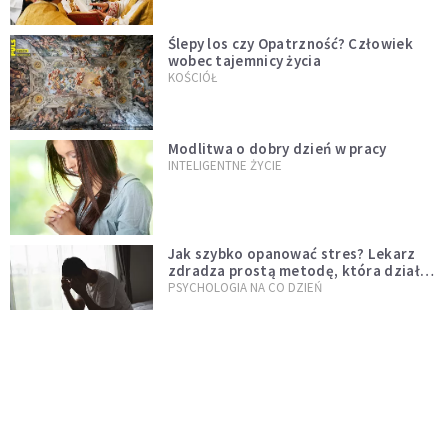
Ślepy los czy Opatrzność? Człowiek
wobec tajemnicy życia
KOŚCIÓŁ
Modlitwa o dobry dzień w pracy
INTELIGENTNE ŻYCIE
Jak szybko opanować stres? Lekarz
zdradza prostą metodę, która działa
od razu
PSYCHOLOGIA NA CO DZIEŃ
Dlaczego w dzieciństwie czas płynął
wolniej? Psychologowie znają
odpowiedź
INTELIGENTNE ŻYCIE