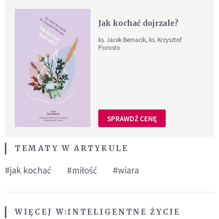
Jak kochać dojrzale?
ks. Jacek Bernacik, ks. Krzysztof
Porosło
SPRAWDŹ CENĘ
TEMATY W ARTYKULE
#jak kochać
#miłość
#wiara
WIĘCEJ W:
INTELIGENTNE ŻYCIE