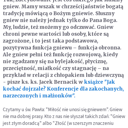
gniew. Mamy wszak w chrześcijaństwie bogatą
tradycję mówiącą o Bożym gniewie. Słuszny
gniew nie należy jednak tylko do Pana Boga.
My, ludzie, też możemy go odczuwać. Gniew
chroni pewne wartości lub osoby, które są
zagrożone, i to jest taka podstawowa,
pozytywna funkcja gniewu – funkcja obronna.
Ale gniew pełni też funkcję rozwojową, kiedy
nie zgadzamy się na bylejakość, płyciznę,
przeciętność, miałkość czy stagnację – na
przykład w relacji z chłopakiem lub dziewczyną
- pisze ks. ks. Jacek Bernacik w
książce "Jak
kochać dojrzale? Konferencje dla zakochanych,
narzeczonych i małżonków".
Czytamy u św. Pawła: "Miłość nie unosi się gniewem". Gniew
nie ma dobrej prasy. Kto z nas nie słyszał takich zdań: "Gniew
jest złym doradcą" albo "Złość (w szerszym znaczeniu