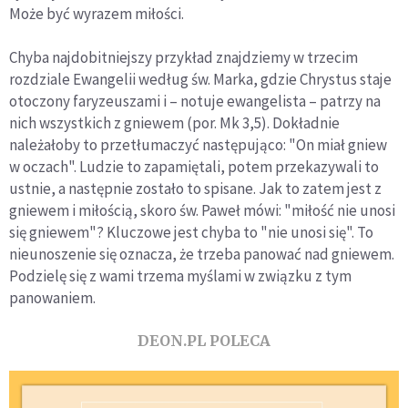
Może być wyrazem miłości.
Chyba najdobitniejszy przykład znajdziemy w trzecim
rozdziale Ewangelii według św. Marka, gdzie Chrystus staje
otoczony faryzeuszami i – notuje ewangelista – patrzy na
nich wszystkich z gniewem (por. Mk 3,5). Dokładnie
należałoby to przetłumaczyć następująco: "On miał gniew
w oczach". Ludzie to zapamiętali, potem przekazywali to
ustnie, a następnie zostało to spisane. Jak to zatem jest z
gniewem i miłością, skoro św. Paweł mówi: "miłość nie unosi
się gniewem"? Kluczowe jest chyba to "nie unosi się". To
nieunoszenie się oznacza, że trzeba panować nad gniewem.
Podzielę się z wami trzema myślami w związku z tym
panowaniem.
DEON.PL POLECA