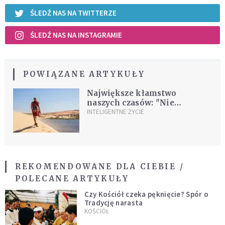
ŚLEDŹ NAS NA TWITTERZE
ŚLEDŹ NAS NA INSTAGRAMIE
POWIĄZANE ARTYKUŁY
Największe kłamstwo
naszych czasów: "Nie
potrzebuję nikogo"
INTELIGENTNE ŻYCIE
REKOMENDOWANE DLA CIEBIE /
POLECANE ARTYKUŁY
Czy Kościół czeka pęknięcie? Spór o
Tradycję narasta
KOŚCIÓŁ