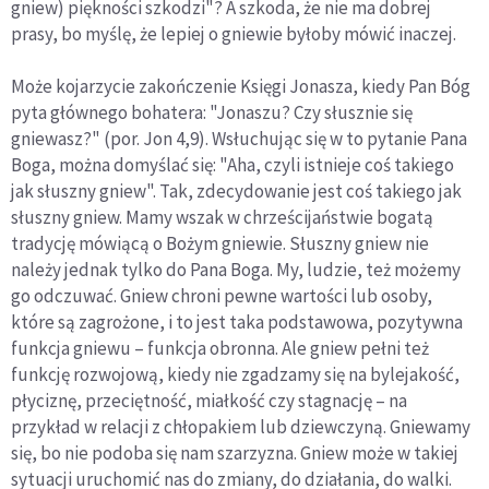
gniew) piękności szkodzi"? A szkoda, że nie ma dobrej
prasy, bo myślę, że lepiej o gniewie byłoby mówić inaczej.
Może kojarzycie zakończenie Księgi Jonasza, kiedy Pan Bóg
pyta głównego bohatera: "Jonaszu? Czy słusznie się
gniewasz?" (por. Jon 4,9). Wsłuchując się w to pytanie Pana
Boga, można domyślać się: "Aha, czyli istnieje coś takiego
jak słuszny gniew". Tak, zdecydowanie jest coś takiego jak
słuszny gniew. Mamy wszak w chrześcijaństwie bogatą
tradycję mówiącą o Bożym gniewie. Słuszny gniew nie
należy jednak tylko do Pana Boga. My, ludzie, też możemy
go odczuwać. Gniew chroni pewne wartości lub osoby,
które są zagrożone, i to jest taka podstawowa, pozytywna
funkcja gniewu – funkcja obronna. Ale gniew pełni też
funkcję rozwojową, kiedy nie zgadzamy się na bylejakość,
płyciznę, przeciętność, miałkość czy stagnację – na
przykład w relacji z chłopakiem lub dziewczyną. Gniewamy
się, bo nie podoba się nam szarzyzna. Gniew może w takiej
sytuacji uruchomić nas do zmiany, do działania, do walki.