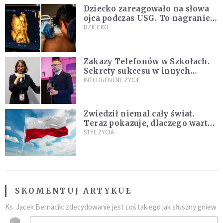
Dziecko zareagowało na słowa
ojca podczas USG. To nagranie
podbija sieć
DZIECKO
Zakazy Telefonów w Szkołach.
Sekrety sukcesu w innych
krajach, które nauczyciele i
INTELIGENTNE ŻYCIE
rodzice mogą wykorzystać
[WYWIAD]
Zwiedził niemal cały świat.
Teraz pokazuje, dlaczego warto
zakochać się w Polsce
STYL ŻYCIA
SKOMENTUJ ARTYKUŁ
Ks. Jacek Bernacik: zdecydowanie jest coś takiego jak słuszny gniew