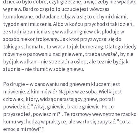
dziecko było dobre, czyli grzeczne, a więc żeby nie wpadało
w gniew. Bardzo często to uczucie jest wówczas
kumulowane, odkładane. Objawia się to cichymi dniami,
tygodniami milczenia. Albo w końcu przychodzi taki dzień,
że studnia zamienia się w wulkan i gniew eksploduje w
sposób niekontrolowany. Jak ktoś przyzwyczai się do
takiego schematu, to wraca to jak bumerang. Dlatego kiedy
mówimy o panowaniu nad gniewem, trzeba uważać, by nie
być jak wulkan – nie strzelać na oślep, ale też nie być jak
studnia – nie tłumić w sobie gniewu.
Po drugie – w panowaniu nad gniewem kluczem jest
mówienie. Z kim mówić? Najpierw ze sobą. Wielki jest
człowiek, który, widząc narastający gniew, potrafi
powiedzieć: "Witaj, gniewie, bracie gniewie. Po co
przyszedłeś, powiesz mi?". Te rozmowy wewnętrzne rzadko
komu wychodzą w praktyce, ale warto się zapytać: "Co ta
emocja mi mówi?".