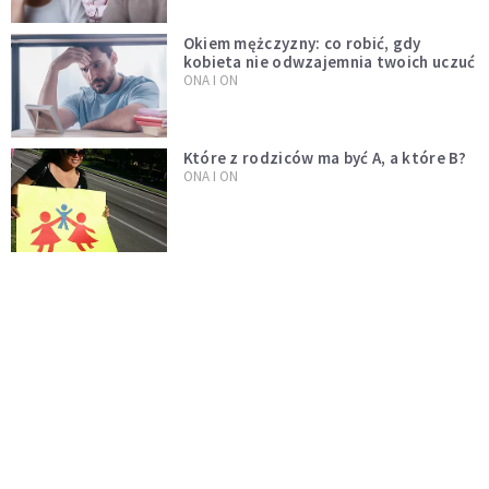
Okiem mężczyzny: co robić, gdy
kobieta nie odwzajemnia twoich uczuć
ONA I ON
Które z rodziców ma być A, a które B?
ONA I ON