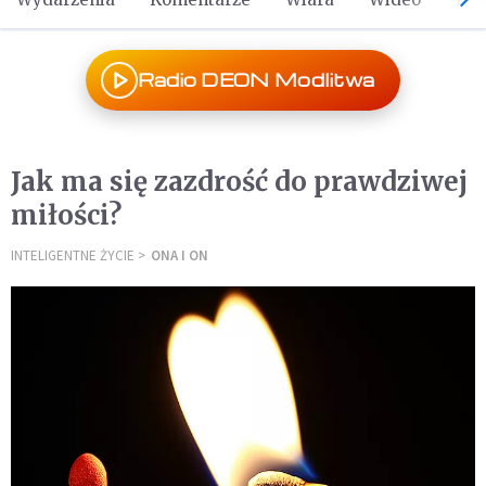
Radio DEON Modlitwa
Jak ma się zazdrość do prawdziwej
miłości?
INTELIGENTNE ŻYCIE
ONA I ON