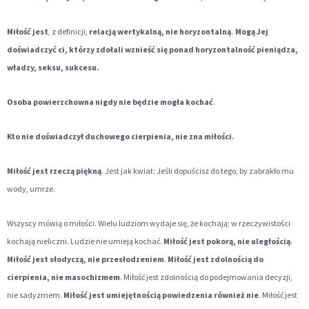
Miłość jest
, z definicji,
relacją wertykalną, nie horyzontalną
.
Mogą Jej
doświadczyć ci, którzy zdołali wznieść się ponad horyzontalność pieniądza,
władzy, seksu, sukcesu.
Osoba powierzchowna nigdy nie będzie mogła kochać
.
Kto nie doświadczył duchowego cierpienia, nie zna miłości.
Miłość jest rzeczą piękną
. Jest jak kwiat: Jeśli dopuścisz do tego, by zabrakło mu
wody, umrze.
Wszyscy mówią o miłości. Wielu ludziom wydaje się, że kochają; w rzeczywistości
kochają nieliczni. Ludzie nie umieją kochać.
Miłość jest pokorą, nie uległością
.
Miłość jest słodyczą, nie przesłodzeniem
.
Miłość jest zdolnością do
cierpienia, nie masochizmem
. Miłość jest zdolnością do podejmowania decyzji,
nie sadyzmem.
Miłość jest umiejętnością powiedzenia również nie
. Miłość jest