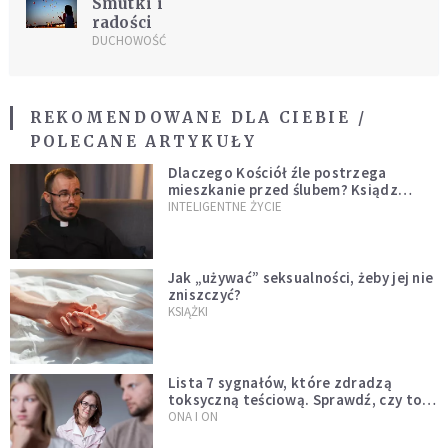
Smutki i
radości
DUCHOWOŚĆ
REKOMENDOWANE DLA CIEBIE /
POLECANE ARTYKUŁY
Dlaczego Kościół źle postrzega
mieszkanie przed ślubem? Ksiądz
wyjaśnia
INTELIGENTNE ŻYCIE
Jak „używać” seksualności, żeby jej nie
zniszczyć?
KSIĄŻKI
Lista 7 sygnałów, które zdradzą
toksyczną teściową. Sprawdź, czy to
Twój problem
ONA I ON