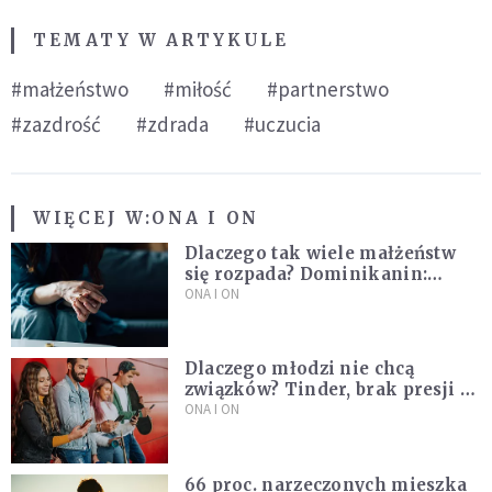
TEMATY W ARTYKULE
#małżeństwo
#miłość
#partnerstwo
#zazdrość
#zdrada
#uczucia
WIĘCEJ W:
ONA I ON
Dlaczego tak wiele małżeństw
się rozpada? Dominikanin:
Dążymy do dziecięcego
ONA I ON
pragnienia
Dlaczego młodzi nie chcą
związków? Tinder, brak presji i
nowe podejście do miłości
ONA I ON
66 proc. narzeczonych mieszka