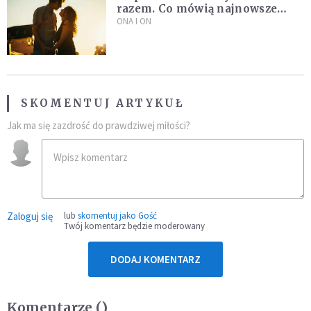
razem. Co mówią najnowsze
badania ISKK?
ONA I ON
SKOMENTUJ ARTYKUŁ
Jak ma się zazdrość do prawdziwej miłości?
Zaloguj się
lub
skomentuj jako Gość
Twój komentarz będzie moderowany
DODAJ KOMENTARZ
Komentarze (
)